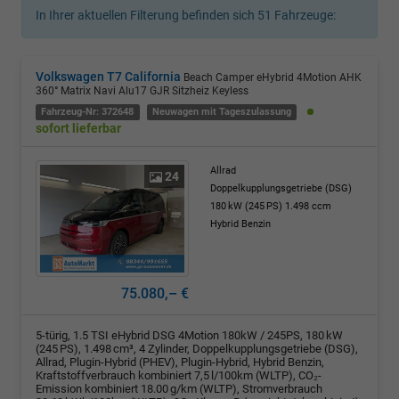
In Ihrer aktuellen Filterung befinden sich
51
Fahrzeuge:
Volkswagen T7 California
Beach Camper eHybrid 4Motion AHK
360° Matrix Navi Alu17 GJR Sitzheiz Keyless
Fahrzeug-Nr: 372648
Neuwagen mit Tageszulassung
sofort lieferbar
Allrad
24
Doppelkupplungsgetriebe (DSG)
180 kW (245 PS)
1.498 ccm
Hybrid Benzin
75.080,– €
5-türig, 1.5 TSI eHybrid DSG 4Motion 180kW / 245PS, 180 kW
(245 PS), 1.498 cm³, 4 Zylinder, Doppelkupplungsgetriebe (DSG),
Allrad, Plugin-Hybrid (PHEV), Plugin-Hybrid, Hybrid Benzin,
Kraftstoffverbrauch kombiniert 7,5 l/100km (WLTP), CO₂-
Emission kombiniert 18.00 g/km (WLTP), Stromverbrauch