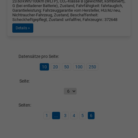
23.60 kWh/100km (WLTP), CO₂-Klasse B (gewichtet, kombiniert),
G (bei entladener Batterie), Zustand, Fahrfähigkeit: fahrtauglich,
Garantieleistung: Fahrzeuggarantie vom Hersteller, HU/AU neu,
Nichtraucher-Fahrzeug, Zustand, Beschaffenheit:
Scheckheftgepflegt, Zustand: unfallfrei, Fahrzeugnr.: 372648
Details »
Datensätze pro Seite:
10
20
50
100
250
Seite:
Seiten:
1
...
3
4
5
6