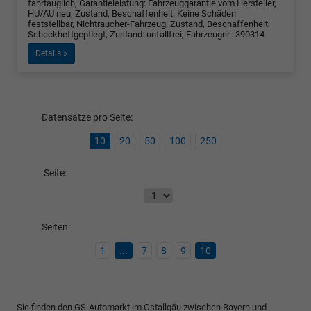
fahrtauglich, Garantieleistung: Fahrzeuggarantie vom Hersteller,
HU/AU neu, Zustand, Beschaffenheit: Keine Schäden
feststellbar, Nichtraucher-Fahrzeug, Zustand, Beschaffenheit:
Scheckheftgepflegt, Zustand: unfallfrei, Fahrzeugnr.: 390314
Details »
Datensätze pro Seite:
10
20
50
100
250
Seite:
Seiten:
1
...
7
8
9
10
Sie finden den GS-Automarkt im Ostallgäu zwischen Bayern und