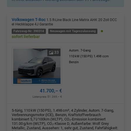
Volkswagen T-Roc
1.5 R-Line Black Line Matrix AHK 20 Zoll DCC
el Heckklappe 4J Garantie
Fahrzeug-Nr: 390314
Neuwagen mit Tageszulassung
sofort lieferbar
Autom. 7-Gang
33
110 kW (150 PS)
1.498 ccm
Benzin
41.700,– €
Listenpreis:
51.269,– €
5-türig, 110 kW (150 PS), 1.498 cm³, 4 Zylinder, Autom. 7-Gang,
Verbrennungsmotor (ICE), Benzin, Kraftstoffverbrauch
kombiniert 5,7 l/100km (WLTP), CO₂-Emission kombiniert
131.00 g/km (WLTP), CO₂-Klasse D, Außenfarbe: Wolf Grey
Metallic, Zustand, Aussehen: 1, sehr gut, Zustand, Fahrfähigkeit: