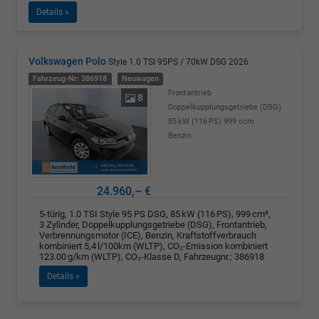
Details »
Volkswagen Polo
Style 1.0 TSI 95PS / 70kW DSG 2026
Fahrzeug-Nr: 386918
Neuwagen
Frontantrieb
8
Doppelkupplungsgetriebe (DSG)
85 kW (116 PS)
999 ccm
Benzin
24.960,– €
5-türig, 1.0 TSI Style 95 PS DSG, 85 kW (116 PS), 999 cm³,
3 Zylinder, Doppelkupplungsgetriebe (DSG), Frontantrieb,
Verbrennungsmotor (ICE), Benzin, Kraftstoffverbrauch
kombiniert 5,4 l/100km (WLTP), CO₂-Emission kombiniert
123.00 g/km (WLTP), CO₂-Klasse D, Fahrzeugnr.: 386918
Details »