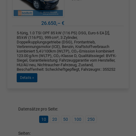
26.650,– €
5-türig, 1.0 TSI OPF 85 kW (116 PS) DSG, Euro 6 EA [2],
85 kW (116 PS), 999 cm³, 3 Zylinder,
Doppelkupplungsgetriebe (DSG), Frontantrieb,
Verbrennungsmotor (ICE), Benzin, Kraftstoffverbrauch
kombiniert 5,4 l/100km (WLTP), CO₂-Emission kombiniert
123.00 g/km (WLTP), CO₂-Klasse D, Qualitätssiegel: BVFK-
Siegel, Garantieleistung: Fahrzeuggarantie vom Hersteller,
HU/AU neu, Nichtraucher-Fahrzeug, Zustand,
Beschaffenheit: Scheckheftgepflegt, Fahrzeugnr.: 355252
Details »
Datensätze pro Seite:
10
20
50
100
250
Seiten: