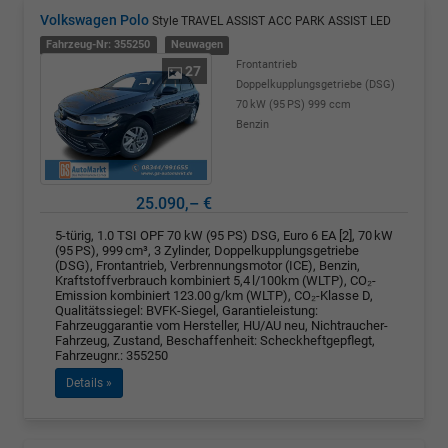
Volkswagen Polo
Style TRAVEL ASSIST ACC PARK ASSIST LED
Fahrzeug-Nr: 355250
Neuwagen
Frontantrieb
27
Doppelkupplungsgetriebe (DSG)
70 kW (95 PS)
999 ccm
Benzin
25.090,– €
5-türig, 1.0 TSI OPF 70 kW (95 PS) DSG, Euro 6 EA [2], 70 kW
(95 PS), 999 cm³, 3 Zylinder, Doppelkupplungsgetriebe
(DSG), Frontantrieb, Verbrennungsmotor (ICE), Benzin,
Kraftstoffverbrauch kombiniert 5,4 l/100km (WLTP), CO₂-
Emission kombiniert 123.00 g/km (WLTP), CO₂-Klasse D,
Qualitätssiegel: BVFK-Siegel, Garantieleistung:
Fahrzeuggarantie vom Hersteller, HU/AU neu, Nichtraucher-
Fahrzeug, Zustand, Beschaffenheit: Scheckheftgepflegt,
Fahrzeugnr.: 355250
Details »