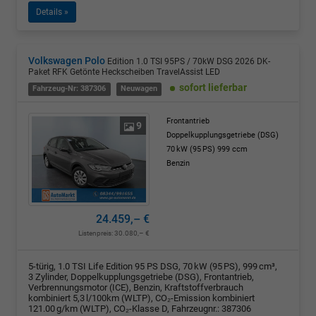
Details »
Volkswagen Polo
Edition 1.0 TSI 95PS / 70kW DSG 2026 DK-
Paket RFK Getönte Heckscheiben TravelAssist LED
sofort lieferbar
Fahrzeug-Nr: 387306
Neuwagen
Frontantrieb
9
Doppelkupplungsgetriebe (DSG)
70 kW (95 PS)
999 ccm
Benzin
24.459,– €
Listenpreis:
30.080,– €
5-türig, 1.0 TSI Life Edition 95 PS DSG, 70 kW (95 PS), 999 cm³,
3 Zylinder, Doppelkupplungsgetriebe (DSG), Frontantrieb,
Verbrennungsmotor (ICE), Benzin, Kraftstoffverbrauch
kombiniert 5,3 l/100km (WLTP), CO₂-Emission kombiniert
121.00 g/km (WLTP), CO₂-Klasse D, Fahrzeugnr.: 387306