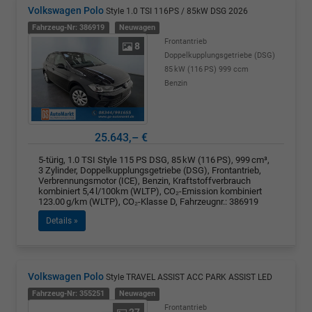
Volkswagen Polo
Style 1.0 TSI 116PS / 85kW DSG 2026
Fahrzeug-Nr: 386919
Neuwagen
Frontantrieb
8
Doppelkupplungsgetriebe (DSG)
85 kW (116 PS)
999 ccm
Benzin
25.643,– €
5-türig, 1.0 TSI Style 115 PS DSG, 85 kW (116 PS), 999 cm³,
3 Zylinder, Doppelkupplungsgetriebe (DSG), Frontantrieb,
Verbrennungsmotor (ICE), Benzin, Kraftstoffverbrauch
kombiniert 5,4 l/100km (WLTP), CO₂-Emission kombiniert
123.00 g/km (WLTP), CO₂-Klasse D, Fahrzeugnr.: 386919
Details »
Volkswagen Polo
Style TRAVEL ASSIST ACC PARK ASSIST LED
Fahrzeug-Nr: 355251
Neuwagen
Frontantrieb