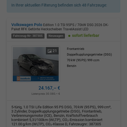
In Ihrer aktuellen Filterung befinden sich
48
Fahrzeuge:
Volkswagen Polo
Edition 1.0 TSI 95PS / 70kW DSG 2026 DK-
Paket RFK Getönte Heckscheiben TravelAssist LED
sofort lieferbar
Fahrzeug-Nr: 387305
Neuwagen
Frontantrieb
21
Doppelkupplungsgetriebe (DSG)
70 kW (95 PS)
999 ccm
Benzin
24.167,– €
Listenpreis:
30.080,– €
5-türig, 1.0 TSI Life Edition 95 PS DSG, 70 kW (95 PS), 999 cm³,
3 Zylinder, Doppelkupplungsgetriebe (DSG), Frontantrieb,
Verbrennungsmotor (ICE), Benzin, Kraftstoffverbrauch
kombiniert 5,3 l/100km (WLTP), CO₂-Emission kombiniert
121.00 g/km (WLTP), CO₂-Klasse D, Fahrzeugnr.: 387305