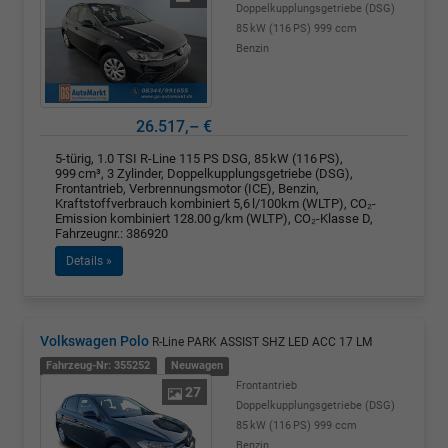
Doppelkupplungsgetriebe (DSG)
85 kW (116 PS)
999 ccm
Benzin
26.517,– €
5-türig, 1.0 TSI R-Line 115 PS DSG, 85 kW (116 PS),
999 cm³, 3 Zylinder, Doppelkupplungsgetriebe (DSG),
Frontantrieb, Verbrennungsmotor (ICE), Benzin,
Kraftstoffverbrauch kombiniert 5,6 l/100km (WLTP), CO₂-
Emission kombiniert 128.00 g/km (WLTP), CO₂-Klasse D,
Fahrzeugnr.: 386920
Details »
Volkswagen Polo
R-Line PARK ASSIST SHZ LED ACC 17 LM
Fahrzeug-Nr: 355252
Neuwagen
Frontantrieb
27
Doppelkupplungsgetriebe (DSG)
85 kW (116 PS)
999 ccm
Benzin