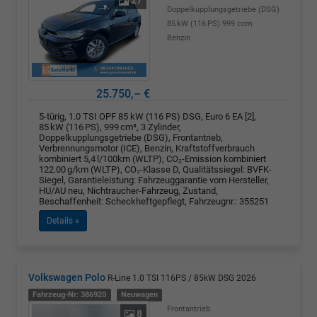
27
Doppelkupplungsgetriebe (DSG)
85 kW (116 PS)
999 ccm
Benzin
25.750,– €
5-türig, 1.0 TSI OPF 85 kW (116 PS) DSG, Euro 6 EA [2],
85 kW (116 PS), 999 cm³, 3 Zylinder,
Doppelkupplungsgetriebe (DSG), Frontantrieb,
Verbrennungsmotor (ICE), Benzin, Kraftstoffverbrauch
kombiniert 5,4 l/100km (WLTP), CO₂-Emission kombiniert
122.00 g/km (WLTP), CO₂-Klasse D, Qualitätssiegel: BVFK-
Siegel, Garantieleistung: Fahrzeuggarantie vom Hersteller,
HU/AU neu, Nichtraucher-Fahrzeug, Zustand,
Beschaffenheit: Scheckheftgepflegt, Fahrzeugnr.: 355251
Details »
Volkswagen Polo
R-Line 1.0 TSI 116PS / 85kW DSG 2026
Fahrzeug-Nr: 386920
Neuwagen
Frontantrieb
8