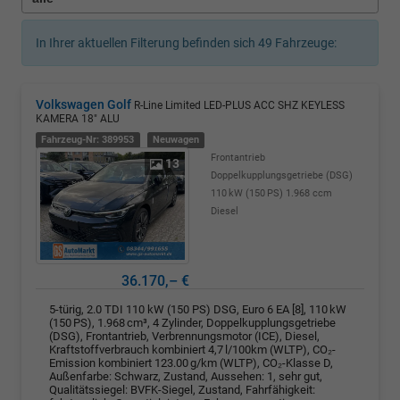
In Ihrer aktuellen Filterung befinden sich
49
Fahrzeuge:
Volkswagen Golf
R-Line Limited LED-PLUS ACC SHZ KEYLESS
KAMERA 18" ALU
Fahrzeug-Nr: 389953
Neuwagen
Frontantrieb
13
Doppelkupplungsgetriebe (DSG)
110 kW (150 PS)
1.968 ccm
Diesel
36.170,– €
5-türig, 2.0 TDI 110 kW (150 PS) DSG, Euro 6 EA [8], 110 kW
(150 PS), 1.968 cm³, 4 Zylinder, Doppelkupplungsgetriebe
(DSG), Frontantrieb, Verbrennungsmotor (ICE), Diesel,
Kraftstoffverbrauch kombiniert 4,7 l/100km (WLTP), CO₂-
Emission kombiniert 123.00 g/km (WLTP), CO₂-Klasse D,
Außenfarbe: Schwarz, Zustand, Aussehen: 1, sehr gut,
Qualitätssiegel: BVFK-Siegel, Zustand, Fahrfähigkeit: