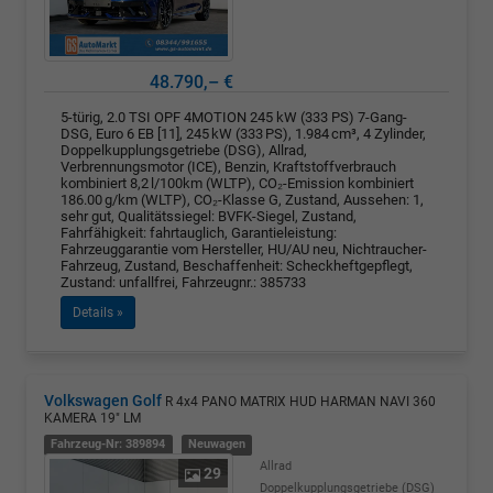
48.790,– €
5-türig, 2.0 TSI OPF 4MOTION 245 kW (333 PS) 7-Gang-
DSG, Euro 6 EB [11], 245 kW (333 PS), 1.984 cm³, 4 Zylinder,
Doppelkupplungsgetriebe (DSG), Allrad,
Verbrennungsmotor (ICE), Benzin, Kraftstoffverbrauch
kombiniert 8,2 l/100km (WLTP), CO₂-Emission kombiniert
186.00 g/km (WLTP), CO₂-Klasse G, Zustand, Aussehen: 1,
sehr gut, Qualitätssiegel: BVFK-Siegel, Zustand,
Fahrfähigkeit: fahrtauglich, Garantieleistung:
Fahrzeuggarantie vom Hersteller, HU/AU neu, Nichtraucher-
Fahrzeug, Zustand, Beschaffenheit: Scheckheftgepflegt,
Zustand: unfallfrei, Fahrzeugnr.: 385733
Details »
Volkswagen Golf
R 4x4 PANO MATRIX HUD HARMAN NAVI 360
KAMERA 19" LM
Fahrzeug-Nr: 389894
Neuwagen
Allrad
29
Doppelkupplungsgetriebe (DSG)