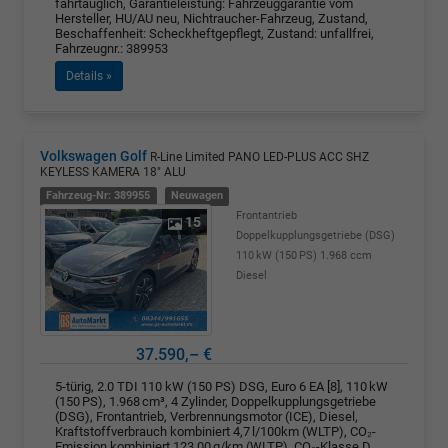
fahrtauglich, Garantieleistung: Fahrzeuggarantie vom
Hersteller, HU/AU neu, Nichtraucher-Fahrzeug, Zustand,
Beschaffenheit: Scheckheftgepflegt, Zustand: unfallfrei,
Fahrzeugnr.: 389953
Details »
Volkswagen Golf
R-Line Limited PANO LED-PLUS ACC SHZ
KEYLESS KAMERA 18" ALU
Fahrzeug-Nr: 389955
Neuwagen
Frontantrieb
15
Doppelkupplungsgetriebe (DSG)
110 kW (150 PS)
1.968 ccm
Diesel
37.590,– €
5-türig, 2.0 TDI 110 kW (150 PS) DSG, Euro 6 EA [8], 110 kW
(150 PS), 1.968 cm³, 4 Zylinder, Doppelkupplungsgetriebe
(DSG), Frontantrieb, Verbrennungsmotor (ICE), Diesel,
Kraftstoffverbrauch kombiniert 4,7 l/100km (WLTP), CO₂-
Emission kombiniert 123.00 g/km (WLTP), CO₂-Klasse D,