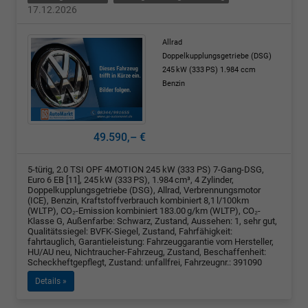
17.12.2026
Allrad
Doppelkupplungsgetriebe (DSG)
245 kW (333 PS)
1.984 ccm
Benzin
49.590,– €
5-türig, 2.0 TSI OPF 4MOTION 245 kW (333 PS) 7-Gang-DSG,
Euro 6 EB [11], 245 kW (333 PS), 1.984 cm³, 4 Zylinder,
Doppelkupplungsgetriebe (DSG), Allrad, Verbrennungsmotor
(ICE), Benzin, Kraftstoffverbrauch kombiniert 8,1 l/100km
(WLTP), CO₂-Emission kombiniert 183.00 g/km (WLTP), CO₂-
Klasse G, Außenfarbe: Schwarz, Zustand, Aussehen: 1, sehr gut,
Qualitätssiegel: BVFK-Siegel, Zustand, Fahrfähigkeit:
fahrtauglich, Garantieleistung: Fahrzeuggarantie vom Hersteller,
HU/AU neu, Nichtraucher-Fahrzeug, Zustand, Beschaffenheit:
Scheckheftgepflegt, Zustand: unfallfrei, Fahrzeugnr.: 391090
Details »