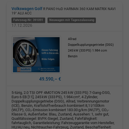
Volkswagen Golf
R PANO HuD HARMAN 360 KAM MATRIX NAVI
19" ALU ACC
Fahrzeug-Nr: 391091
Neuwagen mit Tageszulassung
17.12.2026
Allrad
Doppelkupplungsgetriebe (DSG)
245 kW (333 PS)
1.984 ccm
Benzin
49.590,– €
5-türig, 2.0 TSI OPF 4MOTION 245 kW (333 PS) 7-Gang-DSG,
Euro 6 EB [11], 245 kW (333 PS), 1.984 cm³, 4 Zylinder,
Doppelkupplungsgetriebe (DSG), Allrad, Verbrennungsmotor
(ICE), Benzin, Kraftstoffverbrauch kombiniert 8,1 l/100km
(WLTP), CO₂-Emission kombiniert 183.00 g/km (WLTP), CO₂-
Klasse G, Außenfarbe: Blau, Zustand, Aussehen: 1, sehr gut,
Qualitätssiegel: BVFK-Siegel, Zustand, Fahrfähigkeit:
fahrtauglich, Garantieleistung: Fahrzeuggarantie vom Hersteller,
HU/AU neu, Nichtraucher-Fahrzeug, Zustand, Beschaffenheit: