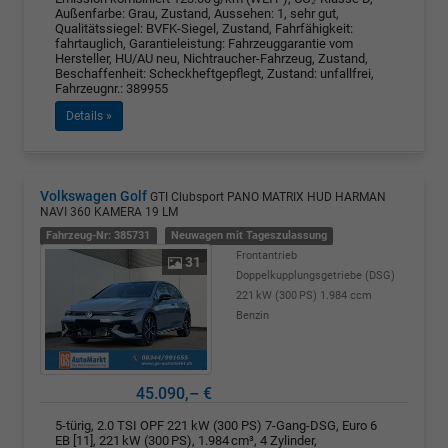
Außenfarbe: Grau, Zustand, Aussehen: 1, sehr gut,
Qualitätssiegel: BVFK-Siegel, Zustand, Fahrfähigkeit:
fahrtauglich, Garantieleistung: Fahrzeuggarantie vom
Hersteller, HU/AU neu, Nichtraucher-Fahrzeug, Zustand,
Beschaffenheit: Scheckheftgepflegt, Zustand: unfallfrei,
Fahrzeugnr.: 389955
Details »
Volkswagen Golf
GTI Clubsport PANO MATRIX HUD HARMAN
NAVI 360 KAMERA 19 LM
Fahrzeug-Nr: 385731
Neuwagen mit Tageszulassung
Frontantrieb
31
Doppelkupplungsgetriebe (DSG)
221 kW (300 PS)
1.984 ccm
Benzin
45.090,– €
5-türig, 2.0 TSI OPF 221 kW (300 PS) 7-Gang-DSG, Euro 6
EB [11], 221 kW (300 PS), 1.984 cm³, 4 Zylinder,