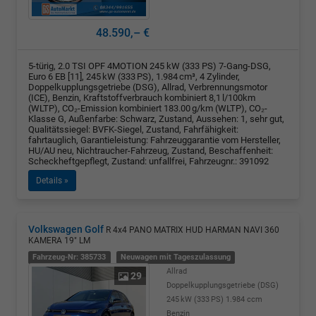
48.590,– €
5-türig, 2.0 TSI OPF 4MOTION 245 kW (333 PS) 7-Gang-DSG,
Euro 6 EB [11], 245 kW (333 PS), 1.984 cm³, 4 Zylinder,
Doppelkupplungsgetriebe (DSG), Allrad, Verbrennungsmotor
(ICE), Benzin, Kraftstoffverbrauch kombiniert 8,1 l/100km
(WLTP), CO₂-Emission kombiniert 183.00 g/km (WLTP), CO₂-
Klasse G, Außenfarbe: Schwarz, Zustand, Aussehen: 1, sehr gut,
Qualitätssiegel: BVFK-Siegel, Zustand, Fahrfähigkeit:
fahrtauglich, Garantieleistung: Fahrzeuggarantie vom Hersteller,
HU/AU neu, Nichtraucher-Fahrzeug, Zustand, Beschaffenheit:
Scheckheftgepflegt, Zustand: unfallfrei, Fahrzeugnr.: 391092
Details »
Volkswagen Golf
R 4x4 PANO MATRIX HUD HARMAN NAVI 360
KAMERA 19" LM
Fahrzeug-Nr: 385733
Neuwagen mit Tageszulassung
Allrad
29
Doppelkupplungsgetriebe (DSG)
245 kW (333 PS)
1.984 ccm
Benzin