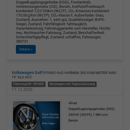
Doppelkupplungsgetriebe (DSG), Frontantrieb,
Verbrennungsmotor (ICE), Benzin, Kraftstoffverbrauch
kombiniert 7,5 l/100km (WLTP), CO₂-Emission kombiniert
170.00 g/km (WLTP), CO₂-Klasse F, Außenfarbe: Grau,
Zustand, Aussehen: 1, sehr gut, Qualitätssiegel: BVFK-
Siegel, Zustand, Fahrfähigkeit: fahrtauglich,
Garantieleistung: Fahrzeuggarantie vom Hersteller, HU/AU
neu, Nichtraucher-Fahrzeug, Zustand, Beschaffenheit:
Scheckheftgepflegt, Zustand: unfallfrei, Fahrzeugnr.:
385731
Details »
Volkswagen Golf
R PANO HuD HARMAN 360 KAM MATRIX NAVI
19" ALU ACC
Fahrzeug-Nr: 391092
Neuwagen mit Tageszulassung
17.12.2026
Allrad
Doppelkupplungsgetriebe (DSG)
245 kW (333 PS)
1.984 ccm
Benzin