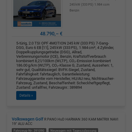
245 kW (333 PS)
1.984 ccm
Benzin
48.790,– €
5-türig, 2.0 TSI OPF 4MOTION 245 kW (333 PS) 7-Gang-
DSG, Euro 6 EB [11], 245 kW (333 PS), 1.984 cm³, 4 Zylinder,
Doppelkupplungsgetriebe (DSG), Allrad,
Verbrennungsmotor (ICE), Benzin, Kraftstoffverbrauch
kombiniert 8,2 l/100km (WLTP), CO₂-Emission kombiniert
186.00 g/km (WLTP), CO₂-Klasse G, Zustand, Aussehen: 1,
sehr gut, Qualitätssiegel: BVFK-Siegel, Zustand,
Fahrfähigkeit: fahrtauglich, Garantieleistung:
Fahrzeuggarantie vom Hersteller, HU/AU neu, Nichtraucher-
Fahrzeug, Zustand, Beschaffenheit: Scheckheftgepflegt,
Zustand: unfallfrei, Fahrzeugnr.: 389894
Details »
Volkswagen Golf
R PANO HuD HARMAN 360 KAM MATRIX NAVI
19" ALU ACC
Fahrzeug-Nr: 391090
Neuwagen mit Tageszulassung