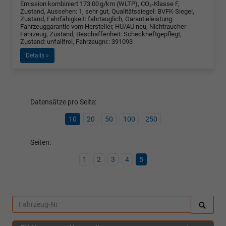
Emission kombiniert 173.00 g/km (WLTP), CO₂-Klasse F,
Zustand, Aussehen: 1, sehr gut, Qualitätssiegel: BVFK-Siegel,
Zustand, Fahrfähigkeit: fahrtauglich, Garantieleistung:
Fahrzeuggarantie vom Hersteller, HU/AU neu, Nichtraucher-
Fahrzeug, Zustand, Beschaffenheit: Scheckheftgepflegt,
Zustand: unfallfrei, Fahrzeugnr.: 391093
Details »
Datensätze pro Seite:
10
20
50
100
250
Seiten:
1
2
3
4
5