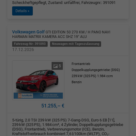
Scheckheftgepflegt, Zustand: unfallfrei, Fahrzeugnr.: 391091
Details »
Volkswagen Golf
GTI EDITION 50 270 KM / H PANO NAVI
HARMAN MATRIX KAMERA ACC SHZ 19" ALU
Fahrzeug-Nr: 391093
Neuwagen mit Tageszulassung
17.12.2026
Frontantrieb
5
Doppelkupplungsgetriebe (DSG)
239 kW (325 PS)
1.984 ccm
Benzin
51.255,– €
5-türig, 2.0 TSI 239 kW (325 PS) 7-Gang-DSG, Euro 6 EB [11],
239 kW (325 PS), 1.984 cm³, 4 Zylinder, Doppelkupplungsgetriebe
(DSG), Frontantrieb, Verbrennungsmotor (ICE), Benzin,
Kraftstoffverbrauch kombiniert 7,6 l/100km (WLTP), CO₂-