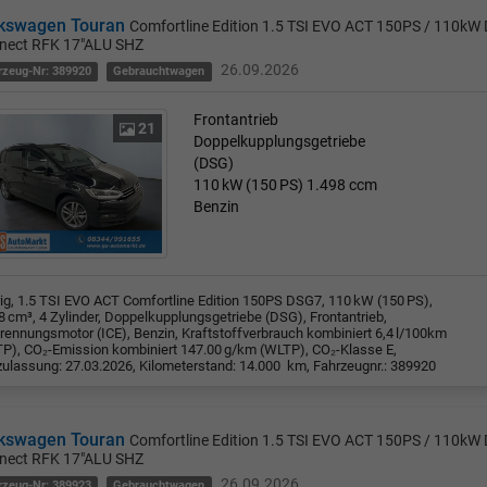
kswagen Touran
Comfortline Edition 1.5 TSI EVO ACT 150PS / 110kW
nect RFK 17"ALU SHZ
26.09.2026
rzeug-Nr: 389920
Gebrauchtwagen
Frontantrieb
21
Doppelkupplungsgetriebe
(DSG)
110 kW (150 PS)
1.498 ccm
Benzin
rig, 1.5 TSI EVO ACT Comfortline Edition 150PS DSG7, 110 kW (150 PS),
8 cm³, 4 Zylinder, Doppelkupplungsgetriebe (DSG), Frontantrieb,
rennungsmotor (ICE), Benzin, Kraftstoffverbrauch kombiniert 6,4 l/100km
P), CO₂-Emission kombiniert 147.00 g/km (WLTP), CO₂-Klasse E,
zulassung: 27.03.2026, Kilometerstand: 14.000 km, Fahrzeugnr.: 389920
kswagen Touran
Comfortline Edition 1.5 TSI EVO ACT 150PS / 110kW
nect RFK 17"ALU SHZ
26.09.2026
rzeug-Nr: 389923
Gebrauchtwagen