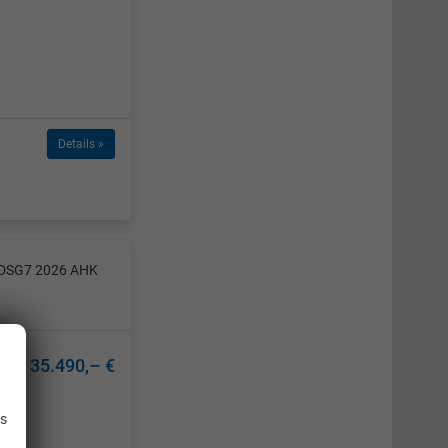
Details »
W DSG7 2026 AHK
35.490,– €
.
is