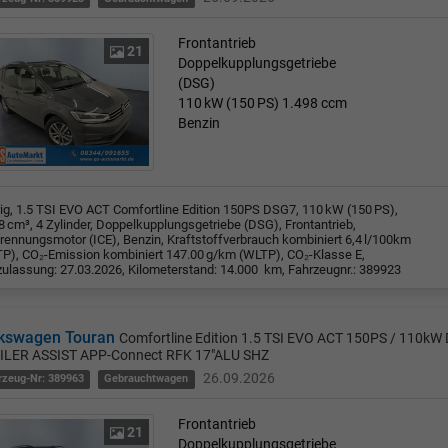
Frontantrieb
21
Doppelkupplungsgetriebe
(DSG)
110 kW (150 PS)
1.498 ccm
Benzin
rig, 1.5 TSI EVO ACT Comfortline Edition 150PS DSG7, 110 kW (150 PS),
8 cm³, 4 Zylinder, Doppelkupplungsgetriebe (DSG), Frontantrieb,
rennungsmotor (ICE), Benzin, Kraftstoffverbrauch kombiniert 6,4 l/100km
P), CO₂-Emission kombiniert 147.00 g/km (WLTP), CO₂-Klasse E,
zulassung: 27.03.2026, Kilometerstand: 14.000 km, Fahrzeugnr.: 389923
kswagen Touran
Comfortline Edition 1.5 TSI EVO ACT 150PS / 110k
ILER ASSIST APP-Connect RFK 17"ALU SHZ
26.09.2026
rzeug-Nr: 389963
Gebrauchtwagen
Frontantrieb
21
Doppelkupplungsgetriebe