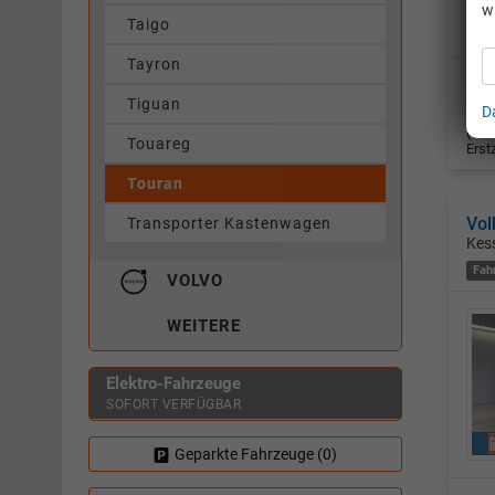
w
Taigo
Tayron
5-tü
1.49
Tiguan
D
Verb
(WLT
Touareg
Erst
Touran
Vol
Transporter Kastenwagen
Kes
Fah
VOLVO
WEITERE
Elektro-Fahrzeuge
SOFORT VERFÜGBAR
Geparkte Fahrzeuge (
0
)