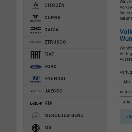
Wir ve
CITROËN
Volksw
Ihnen
CUPRA
bei un
DACIA
Vol
Wuns
ETRUSCO
Wählen
Verfüg
FIAT
Aussta
FORD
Verfüg
HYUNDAI
JAECOO
Antrie
KIA
MERCEDES-BENZ
In I
MG