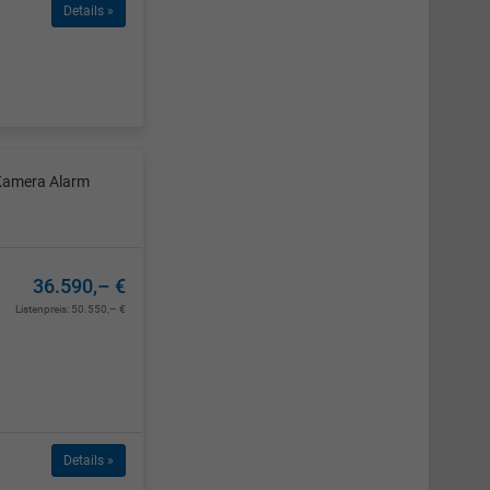
Details »
 Kamera Alarm
36.590,– €
Listenpreis:
50.550,– €
Details »