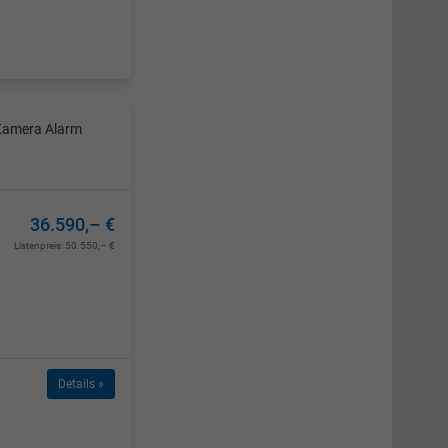
 Kamera Alarm
36.590,– €
Listenpreis:
50.550,– €
Details »