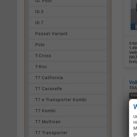
ID. Polo
ID.3
ID.7
Passat Variant
5-tü
Polo
1.49
Verb
T-Cross
(WLT
Erst
T-Roc
T7 California
Vol
TRA
T7 Caravelle
Fah
T7 e-Transporter Kombi
W
T7 Kombi
U
T7 Multivan
H
M
T7 Transporter
g