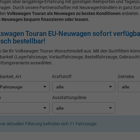
rfügen über langjährige Erfahrung mit günstigen Reimporten und Tages
agen. Durch unsere Partnerschaften mit Neuwagenhändlern in ganz Eu
 den
Volkswagen Touran als Neuwagen zu besten Konditionen
anbieten.
s
Neuwagen bequem finanzieren oder leasen.
kswagen Touran EU-Neuwagen sofort verfügba
ch bestellbar!
 Sie Ihr Volkswagen Touran Wunschmodell aus. Mit den Suchfiltern könne
barkeit (Lagerfahrzeuge, Vorlauffahrzeuge, Bestellfahrzeuge, Gebrauchte
ttungsvariante auswählen.
barkeit, Art
Kraftstoff
Getriebe
b
Ausstattungslinie
hrer aktuellen Filterung befinden sich
11
Fahrzeuge: