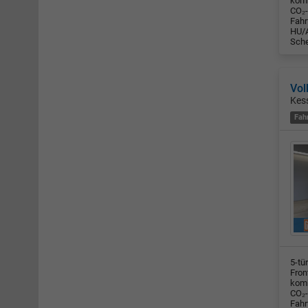
komb
CO₂-
Fahr
HU/A
Sche
Vol
Kes
Fah
5-tü
Fron
komb
CO₂-
Fahr