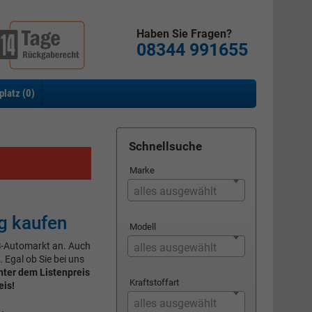
Haben Sie Fragen?
08344 991655
platz (
0
)
Schnellsuche
Marke
alles ausgewählt
g kaufen
Modell
S-Automarkt an. Auch
alles ausgewählt
 Egal ob Sie bei uns
nter dem Listenpreis
Kraftstoffart
is!
alles ausgewählt