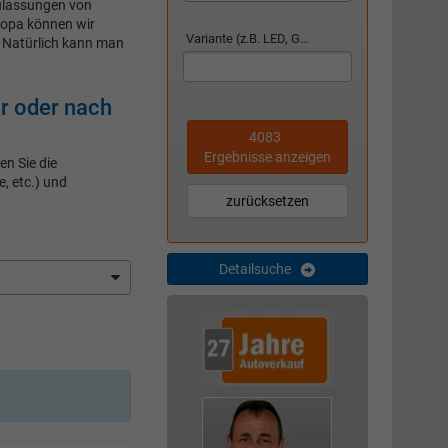
zulassungen von
ropa können wir
Variante (z.B. LED, GTI, Facelift...)
 Natürlich kann man
r oder nach
4083
Ergebnisse anzeigen
n Sie die
, etc.) und
zurücksetzen
Detailsuche