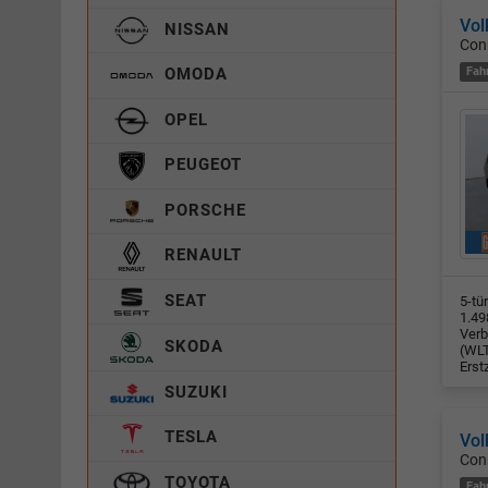
Vol
NISSAN
Con
Fah
OMODA
OPEL
PEUGEOT
PORSCHE
RENAULT
SEAT
5-tü
1.49
Verb
SKODA
(WLT
Erst
SUZUKI
TESLA
Vol
Con
TOYOTA
Fah