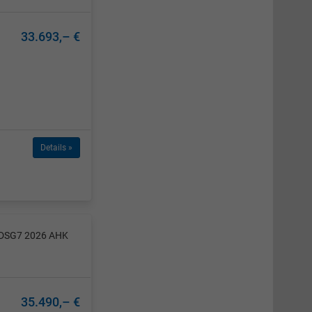
33.693,– €
Details »
W DSG7 2026 AHK
35.490,– €