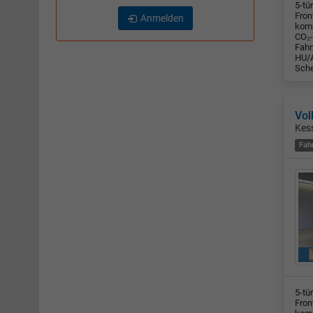
5-tü
Fron
Anmelden
komb
CO₂-
Fahr
HU/A
Sche
Vol
Kes
Fah
5-tü
Fron