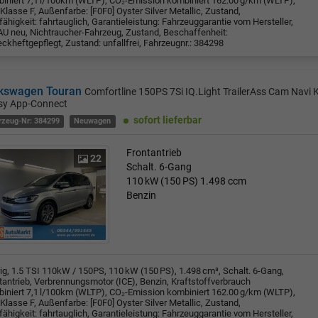
iniert 7,1 l/100km (WLTP), CO₂-Emission kombiniert 162.00 g/km (WLTP),
Klasse F, Außenfarbe: [F0F0] Oyster Silver Metallic, Zustand,
fähigkeit: fahrtauglich, Garantieleistung: Fahrzeuggarantie vom Hersteller,
U neu, Nichtraucher-Fahrzeug, Zustand, Beschaffenheit:
ckheftgepflegt, Zustand: unfallfrei, Fahrzeugnr.: 384298
kswagen Touran
Comfortline 150PS 7Si IQ.Light TrailerAss Cam Navi
sy App-Connect
sofort lieferbar
rzeug-Nr: 384299
Neuwagen
Frontantrieb
22
Schalt. 6-Gang
110 kW (150 PS)
1.498 ccm
Benzin
rig, 1.5 TSI 110kW / 150PS, 110 kW (150 PS), 1.498 cm³, Schalt. 6-Gang,
tantrieb, Verbrennungsmotor (ICE), Benzin, Kraftstoffverbrauch
iniert 7,1 l/100km (WLTP), CO₂-Emission kombiniert 162.00 g/km (WLTP),
Klasse F, Außenfarbe: [F0F0] Oyster Silver Metallic, Zustand,
fähigkeit: fahrtauglich, Garantieleistung: Fahrzeuggarantie vom Hersteller,