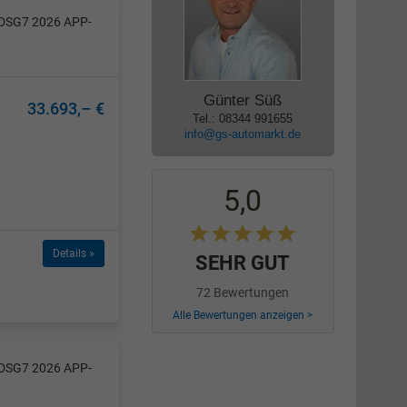
 DSG7 2026 APP-
Günter Süß
33.693,– €
Tel.: 08344 991655
info@gs-automarkt.de
5,0
Details »
SEHR GUT
72 Bewertungen
Alle Bewertungen anzeigen >
 DSG7 2026 APP-