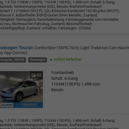
rig, 1.5 TSI 110kW / 150PS, 110 kW (150 PS), 1.498 cm³, Schalt. 6-Gang,
tantrieb, Verbrennungsmotor (ICE), Benzin, Kraftstoffverbrauch
iniert 7,1 l/100km (WLTP), CO₂-Emission kombiniert 162.00 g/km (WLTP),
Klasse F, Außenfarbe: [F0F0] Oyster Silver Metallic, Zustand,
fähigkeit: fahrtauglich, Garantieleistung: Fahrzeuggarantie vom Hersteller,
U neu, Nichtraucher-Fahrzeug, Zustand, Beschaffenheit:
ckheftgepflegt, Zustand: unfallfrei, Fahrzeugnr.: 373260
kswagen Touran
Comfortline 150PS 7Si IQ.Light TrailerAss Cam Navi
sy App-Connect
sofort lieferbar
rzeug-Nr: 384298
Neuwagen
Frontantrieb
22
Schalt. 6-Gang
110 kW (150 PS)
1.498 ccm
Benzin
rig, 1.5 TSI 110kW / 150PS, 110 kW (150 PS), 1.498 cm³, Schalt. 6-Gang,
tantrieb, Verbrennungsmotor (ICE), Benzin, Kraftstoffverbrauch