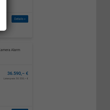
Details »
 Kamera Alarm
36.590,– €
Listenpreis:
50.550,– €