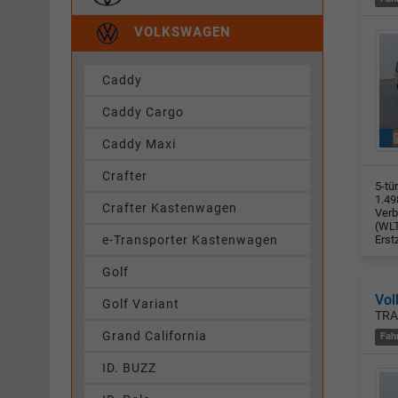
VOLKSWAGEN
Caddy
Caddy Cargo
Caddy Maxi
Crafter
5-tü
1.49
Crafter Kastenwagen
Verb
(WLT
e-Transporter Kastenwagen
Erst
Golf
Vol
Golf Variant
TRA
Grand California
Fah
ID. BUZZ