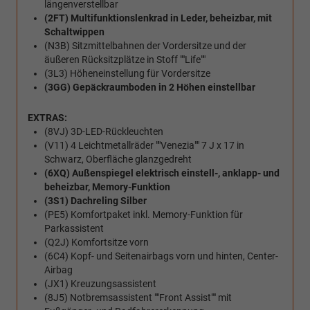
längenverstellbar
(2FT) Multifunktionslenkrad in Leder, beheizbar, mit
Schaltwippen
(N3B) Sitzmittelbahnen der Vordersitze und der
äußeren Rücksitzplätze in Stoff ""Life""
(3L3) Höheneinstellung für Vordersitze
(3GG) Gepäckraumboden in 2 Höhen einstellbar
EXTRAS:
(8VJ) 3D-LED-Rückleuchten
(V11) 4 Leichtmetallräder ""Venezia"" 7 J x 17 in
Schwarz, Oberfläche glanzgedreht
(6XQ) Außenspiegel elektrisch einstell-, anklapp- und
beheizbar, Memory-Funktion
(3S1) Dachreling Silber
(PE5) Komfortpaket inkl. Memory-Funktion für
Parkassistent
(Q2J) Komfortsitze vorn
(6C4) Kopf- und Seitenairbags vorn und hinten, Center-
Airbag
(JX1) Kreuzungsassistent
(8J5) Notbremsassistent ""Front Assist"" mit