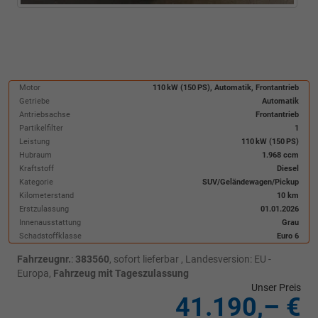
Motor
110 kW (150 PS), Automatik, Frontantrieb
Getriebe
Automatik
Antriebsachse
Frontantrieb
Partikelfilter
1
Leistung
110 kW (150 PS)
Hubraum
1.968 ccm
Kraftstoff
Diesel
Kategorie
SUV/Geländewagen/Pickup
Kilometerstand
10 km
Erstzulassung
01.01.2026
Innenausstattung
Grau
Schadstoffklasse
Euro 6
Fahrzeugnr.
:
383560
,
sofort lieferbar
, Landesversion: EU -
Europa,
Fahrzeug mit Tageszulassung
Unser Preis
41.190,– €