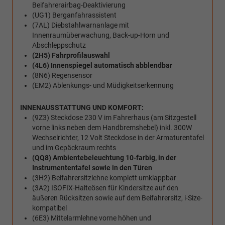
Beifahrerairbag-Deaktivierung
(UG1) Berganfahrassistent
(7AL) Diebstahlwarnanlage mit
Innenraumüberwachung, Back-up-Horn und
Abschleppschutz
(2H5) Fahrprofilauswahl
(4L6) Innenspiegel automatisch abblendbar
(8N6) Regensensor
(EM2) Ablenkungs- und Müdigkeitserkennung
INNENAUSSTATTUNG UND KOMFORT:
(9Z3) Steckdose 230 V im Fahrerhaus (am Sitzgestell
vorne links neben dem Handbremshebel) inkl. 300W
Wechselrichter, 12 Volt Steckdose in der Armaturentafel
und im Gepäckraum rechts
(QQ8) Ambientebeleuchtung 10-farbig, in der
Instrumententafel sowie in den Türen
(3H2) Beifahrersitzlehne komplett umklappbar
(3A2) ISOFIX-Halteösen für Kindersitze auf den
äußeren Rücksitzen sowie auf dem Beifahrersitz, i-Size-
kompatibel
(6E3) Mittelarmlehne vorne höhen und