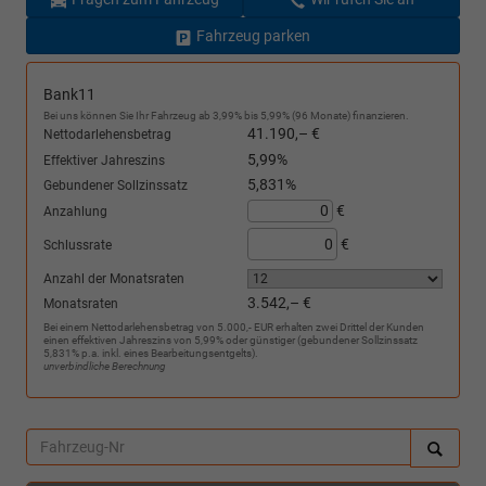
Fahrzeug parken
Bank11
Bei uns können Sie Ihr Fahrzeug ab 3,99% bis 5,99% (96 Monate) finanzieren.
41.190,– €
Nettodarlehensbetrag
5,99%
Effektiver Jahreszins
5,831%
Gebundener Sollzinssatz
€
Anzahlung
€
Schlussrate
Anzahl der Monatsraten
3.542,– €
Monatsraten
Bei einem Nettodarlehensbetrag von 5.000,- EUR erhalten zwei Drittel der Kunden
einen effektiven Jahreszins von 5,99% oder günstiger (gebundener Sollzinssatz
5,831% p.a. inkl. eines Bearbeitungsentgelts).
unverbindliche Berechnung