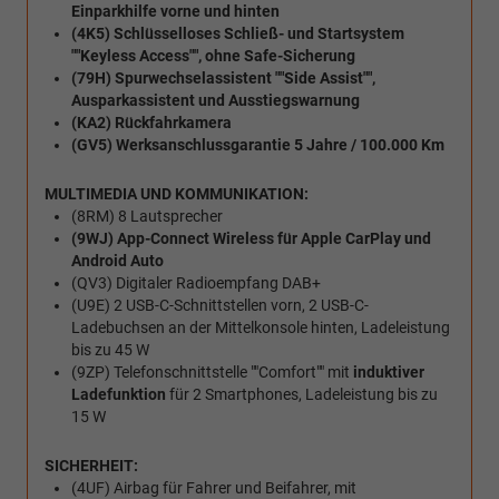
Einparkhilfe vorne und hinten
(4K5) Schlüsselloses Schließ- und Startsystem
""Keyless Access"", ohne Safe-Sicherung
(79H) Spurwechselassistent ""Side Assist"",
Ausparkassistent und Ausstiegswarnung
(KA2) Rückfahrkamera
(GV5) Werksanschlussgarantie 5 Jahre / 100.000 Km
MULTIMEDIA UND KOMMUNIKATION:
(8RM) 8 Lautsprecher
(9WJ) App-Connect Wireless für Apple CarPlay und
Android Auto
(QV3) Digitaler Radioempfang DAB+
(U9E) 2 USB-C-Schnittstellen vorn, 2 USB-C-
Ladebuchsen an der Mittelkonsole hinten, Ladeleistung
bis zu 45 W
(9ZP) Telefonschnittstelle ""Comfort"" mit
induktiver
Ladefunktion
für 2 Smartphones, Ladeleistung bis zu
15 W
SICHERHEIT:
(4UF) Airbag für Fahrer und Beifahrer, mit