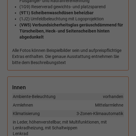
Fußgänger- und Radfahrererkennung
(1G9) Reserverad gewichts- und platzsparend
(9T1) Scheibenwaschdüsen beheizbar
(1J2) Umfeldbeleuchtung mit Logoprojektion
(VW5) Verbundsicherheitsglas geräuschdämmend für
Türscheiben, Heck- und Seitenscheiben hinten
abgedunkelt
Alle Fotos können Beispielbilder sein und aufpreispflichtige
Extras enthalten. Die genaue Ausstattung entnehmen Sie
bitte dem Beschreibungstext
Innen
Ambiente-Beleuchtung
vorhanden
Armlehnen
Mittelarmlehne
Klimatisierung
3-Zonen-Klimaautomatik
in Leder, höhenverstellbar, mit Multifunktionen, mit
Lenkradheizung, mit Schaltwippen
Lenkrad