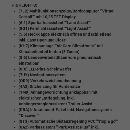
HIGHLIGHTS:
(7J2) Multifunktionsanzeige/Bordcomputer ""Virtual
Cockpit"" mit 10,25 TFT Display
(6I1) Spurhalteassistent ""Lane Assist""
(8G1) Fernlichtassistent ""Light Assist""
(5I6) Heckklappe elektrisch öffnen und schließend
inkl. Easy Open und Close
(KH7) Klimaanlage ""Air Care Climatronic"" mit
Klimabedienteil hinten (3 Zonen)
(8I6) Lendenwirbelstützen vorn pneumatisch
einstellbar
(8IX) LED-Plus-Scheinwerfer
(7UY) Navigationssystem
(QR9) Verkehrszeichenerkennung
(4A3) Sitzheizung für Vordersitze
(1M9) Anhängevorrichtung anklappbar, mit
elektrischer Entriegelung, inkl.
Anhängerrangierassistent Trailer Assist
(RBA) Infotainment-Paket inkl. Navigationssystem
""Discover""
(8T3) Automatische Distanzregelung ACC ""stop & go""
(8A2) Parkassistent ""Park Assist Plus"" inkl.