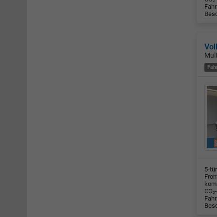
Fahr
Besc
Vol
Mul
Fah
5-tü
Fron
komb
CO₂-
Fahr
Besc