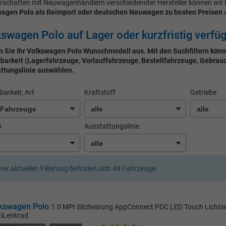
rschaften mit Neuwagenhändlern verschiedenster Hersteller können wir 
agen Polo als Reimport oder deutschen Neuwagen zu besten Preisen
a
swagen Polo auf Lager oder kurzfristig verfü
 Sie Ihr Volkswagen Polo Wunschmodell aus. Mit den Suchfiltern könn
barkeit (Lagerfahrzeuge, Vorlauffahrzeuge, Bestellfahrzeuge, Gebrauch
ttungslinie auswählen.
barkeit, Art
Kraftstoff
Getriebe
b
Ausstattungslinie
hrer aktuellen Filterung befinden sich
48
Fahrzeuge:
kswagen Polo
1.0 MPI Sitzheizung AppConnect PDC LED Touch Lichts
tiLenkrad