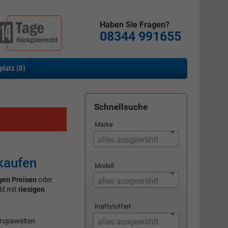
Haben Sie Fragen?
08344 991655
platz (
0
)
Schnellsuche
Marke
alles ausgewählt
kaufen
Modell
gen Preisen
oder
alles ausgewählt
ld mit
riesigen
Kraftstoffart
uropaweiten
alles ausgewählt