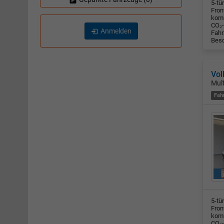
5-tü
Fron
komb
CO₂-
Anmelden
Fahr
Besc
Vol
Mul
Fah
5-tü
Fron
komb
CO₂-