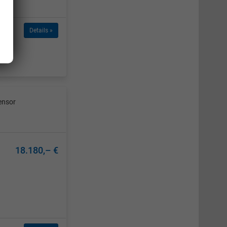
Details »
ensor
18.180,– €