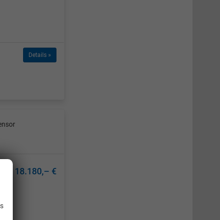
Details »
ensor
18.180,– €
.
is