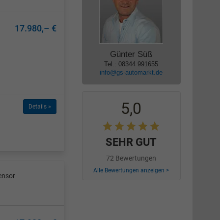
17.980,– €
Günter Süß
Tel.: 08344 991655
info@gs-automarkt.de
5,0
Details »
SEHR GUT
72 Bewertungen
Alle Bewertungen anzeigen >
ensor