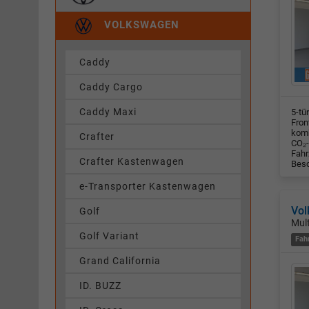
VOLKSWAGEN
Caddy
Caddy Cargo
Caddy Maxi
5-tü
Fron
komb
Crafter
CO₂-
Fahr
Crafter Kastenwagen
Besc
e-Transporter Kastenwagen
Vol
Golf
Mul
Golf Variant
Fah
Grand California
ID. BUZZ