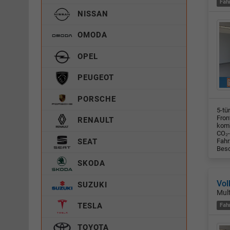
Fah
NISSAN
OMODA
OPEL
PEUGEOT
PORSCHE
5-tü
Fron
RENAULT
komb
CO₂-
Fahr
SEAT
Besc
SKODA
Vol
SUZUKI
Mul
TESLA
Fah
TOYOTA