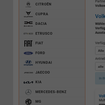
Partne
CITROËN
Volksw
CUPRA
Volk
DACIA
Wählen
Verfüg
Aussta
ETRUSCO
Verfüg
FIAT
FORD
Antrie
HYUNDAI
JAECOO
In I
KIA
MERCEDES-BENZ
Vol
Mul
MG