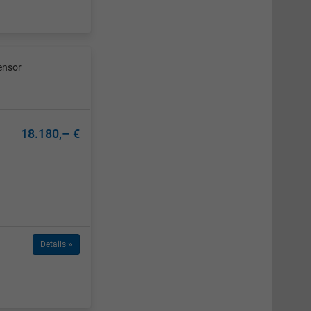
ensor
18.180,– €
Details »