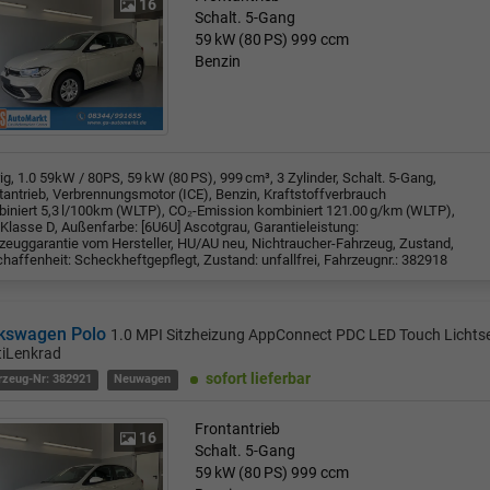
16
Schalt. 5-Gang
59 kW (80 PS)
999 ccm
Benzin
rig, 1.0 59kW / 80PS, 59 kW (80 PS), 999 cm³, 3 Zylinder, Schalt. 5-Gang,
tantrieb, Verbrennungsmotor (ICE), Benzin, Kraftstoffverbrauch
iniert 5,3 l/100km (WLTP), CO₂-Emission kombiniert 121.00 g/km (WLTP),
Klasse D, Außenfarbe: [6U6U] Ascotgrau, Garantieleistung:
zeuggarantie vom Hersteller, HU/AU neu, Nichtraucher-Fahrzeug, Zustand,
haffenheit: Scheckheftgepflegt, Zustand: unfallfrei, Fahrzeugnr.: 382918
kswagen Polo
1.0 MPI Sitzheizung AppConnect PDC LED Touch Lichts
tiLenkrad
sofort lieferbar
rzeug-Nr: 382921
Neuwagen
Frontantrieb
16
Schalt. 5-Gang
59 kW (80 PS)
999 ccm