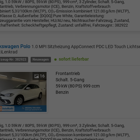
rig, 1.0 59kW / 80PS, 59 kW (80 PS), 999 cm³, 3 Zylinder, Schalt. 5-Gang,
tantrieb, Verbrennungsmotor (ICE), Benzin, Kraftstoffverbrauch
iniert 5,3 l/100km (WLTP), CO₂-Emission kombiniert 121.00 g/km (WLTP),
Klasse D, Außenfarbe: [0Q0Q] Pure White, Garantieleistung:
zeuggarantie vom Hersteller, HU/AU neu, Nichtraucher-Fahrzeug, Zustand,
haffenheit: Scheckheftgepflegt, Zustand: unfallfrei, Fahrzeugnr.: 382922
kswagen Polo
1.0 MPI Sitzheizung AppConnect PDC LED Touch Lichts
tiLenkrad
sofort lieferbar
rzeug-Nr: 382923
Neuwagen
Frontantrieb
16
Schalt. 5-Gang
59 kW (80 PS)
999 ccm
Benzin
rig, 1.0 59kW / 80PS, 59 kW (80 PS), 999 cm³, 3 Zylinder, Schalt. 5-Gang,
tantrieb, Verbrennungsmotor (ICE), Benzin, Kraftstoffverbrauch
iniert 5,3 l/100km (WLTP), CO₂-Emission kombiniert 121.00 g/km (WLTP),
Klasse D, Außenfarbe: [0Q0Q] Pure White, Garantieleistung: