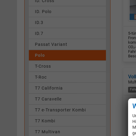
ID. Cross
ID. Polo
ID.3
ID.7
5-tü
Fron
komb
Passat Variant
CO₂-
Fahr
Polo
Besc
T-Cross
Vol
T-Roc
Mul
T7 California
Fah
T7 Caravelle
W
T7 e-Transporter Kombi
U
T7 Kombi
H
M
T7 Multivan
g