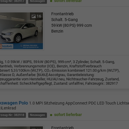
sofort lieferbar
rzeug-Nr: 382917
Neuwagen
Frontantrieb
16
Schalt. 5-Gang
59 kW (80 PS)
999 ccm
Benzin
rig, 1.0 59kW / 80PS, 59 kW (80 PS), 999 cm³, 3 Zylinder, Schalt. 5-Gang,
tantrieb, Verbrennungsmotor (ICE), Benzin, Kraftstoffverbrauch
iniert 5,3 l/100km (WLTP), CO₂-Emission kombiniert 121.00 g/km (WLTP),
Klasse D, Außenfarbe: [6U6U] Ascotgrau, Garantieleistung:
zeuggarantie vom Hersteller, HU/AU neu, Nichtraucher-Fahrzeug, Zustand,
haffenheit: Scheckheftgepflegt, Zustand: unfallfrei, Fahrzeugnr.: 382917
kswagen Polo
1.0 MPI Sitzheizung AppConnect PDC LED Touch Lichts
tiLenkrad
sofort lieferbar
rzeug-Nr: 382918
Neuwagen
Frontantrieb