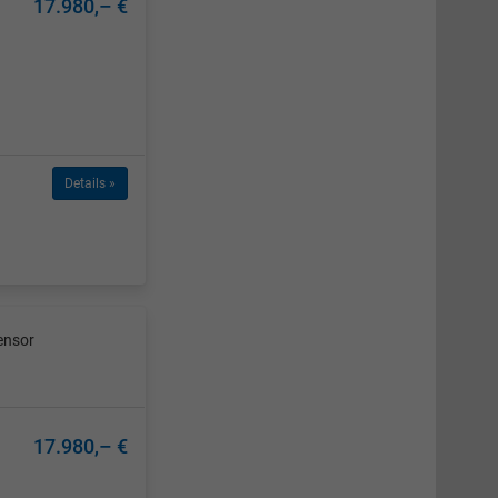
17.980,– €
Details »
ensor
17.980,– €