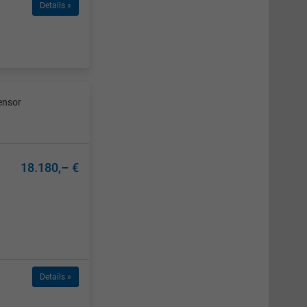
Details »
ensor
18.180,– €
Details »