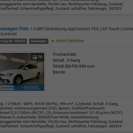
zeuggarantie vom Hersteller, HU/AU neu, Nichtraucher-Fahrzeug, Zustand,
haffenheit: Scheckheftgepflegt, Zustand: unfallfrei, Fahrzeugnr.: 382923
kswagen Polo
1.0 MPI Sitzheizung AppConnect PDC LED Touch Lichts
tiLenkrad
sofort lieferbar
rzeug-Nr: 382924
Neuwagen
Frontantrieb
16
Schalt. 5-Gang
59 kW (80 PS)
999 ccm
Benzin
rig, 1.0 59kW / 80PS, 59 kW (80 PS), 999 cm³, 3 Zylinder, Schalt. 5-Gang,
tantrieb, Verbrennungsmotor (ICE), Benzin, Kraftstoffverbrauch
iniert 5,3 l/100km (WLTP), CO₂-Emission kombiniert 121.00 g/km (WLTP),
Klasse D, Außenfarbe: [0Q0Q] Pure White, Garantieleistung:
zeuggarantie vom Hersteller, HU/AU neu, Nichtraucher-Fahrzeug, Zustand,
haffenheit: Scheckheftgepflegt, Zustand: unfallfrei, Fahrzeugnr.: 382924