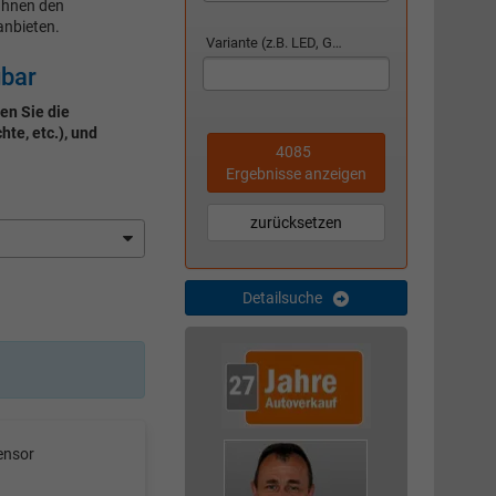
Ihnen den
nbieten.
Variante (z.B. LED, GTI, Facelift...)
gbar
en Sie die
te, etc.), und
4085
Ergebnisse anzeigen
zurücksetzen
Detailsuche
ensor