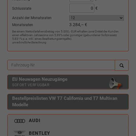
€
Schlussrate
Anzahl der Monatsraten
3.284,– €
Monatsraten
Bei einem Nettodarlehensbetrag von 5.000,- EUR erhalten zwei Drittel der Kunden
einen effektiven Jahreszins von 5,99% oder günstiger (gebundener Sollzinssatz
5,831% p.a. inkl. eines Bearbeitungsentgelts).
unverbindliche Berechnung
EU Neuwagen Neuzugänge
SOFORT VERFÜGBAR
Bestellpreislisten VW T7 California und T7 Multivan
Modelle
AUDI
BENTLEY