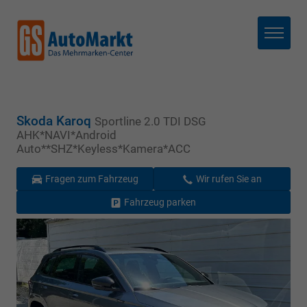
Menü
Skoda Karoq
Sportline 2.0 TDI DSG
AHK*NAVI*Android
Auto**SHZ*Keyless*Kamera*ACC
Fragen zum Fahrzeug
Wir rufen Sie an
Fahrzeug parken