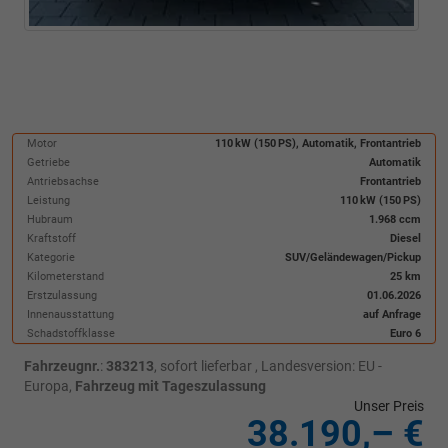
Motor
110 kW (150 PS), Automatik, Frontantrieb
Getriebe
Automatik
Antriebsachse
Frontantrieb
Leistung
110 kW (150 PS)
Hubraum
1.968 ccm
Kraftstoff
Diesel
Kategorie
SUV/Geländewagen/Pickup
Kilometerstand
25 km
Erstzulassung
01.06.2026
Innenausstattung
auf Anfrage
Schadstoffklasse
Euro 6
Fahrzeugnr.
:
383213
,
sofort lieferbar
, Landesversion: EU -
Europa,
Fahrzeug mit Tageszulassung
Unser Preis
38.190,– €