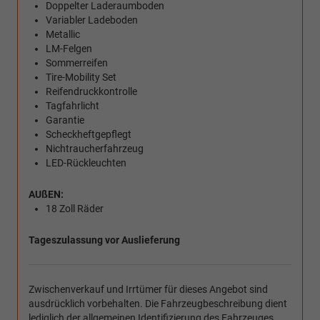
Doppelter Laderaumboden
Variabler Ladeboden
Metallic
LM-Felgen
Sommerreifen
Tire-Mobility Set
Reifendruckkontrolle
Tagfahrlicht
Garantie
Scheckheftgepflegt
Nichtraucherfahrzeug
LED-Rückleuchten
AUßEN:
18 Zoll Räder
Tageszulassung vor Auslieferung
Zwischenverkauf und Irrtümer für dieses Angebot sind
ausdrücklich vorbehalten. Die Fahrzeugbeschreibung dient
lediglich der allgemeinen Identifizierung des Fahrzeuges