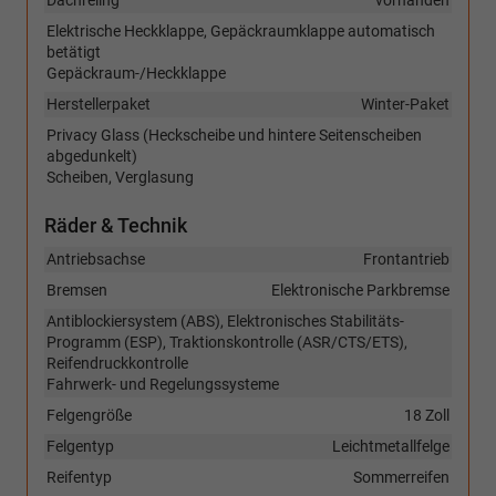
Dachreling
vorhanden
Elektrische Heckklappe, Gepäckraumklappe automatisch
betätigt
Gepäckraum-/Heckklappe
Herstellerpaket
Winter-Paket
Privacy Glass (Heckscheibe und hintere Seitenscheiben
abgedunkelt)
Scheiben, Verglasung
Räder & Technik
Antriebsachse
Frontantrieb
Bremsen
Elektronische Parkbremse
Antiblockiersystem (ABS), Elektronisches Stabilitäts-
Programm (ESP), Traktionskontrolle (ASR/CTS/ETS),
Reifendruckkontrolle
Fahrwerk- und Regelungssysteme
Felgengröße
18 Zoll
Felgentyp
Leichtmetallfelge
Reifentyp
Sommerreifen