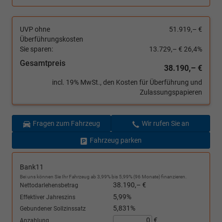
UVP ohne
51.919,– €
Überführungskosten
Sie sparen:
13.729,– €
26,4%
Gesamtpreis
38.190,– €
incl. 19% MwSt., den Kosten für Überführung und
Zulassungspapieren
Fragen zum Fahrzeug
Wir rufen Sie an
Fahrzeug parken
Bank11
Bei uns können Sie Ihr Fahrzeug ab 3,99% bis 5,99% (96 Monate) finanzieren.
38.190,– €
Nettodarlehensbetrag
5,99%
Effektiver Jahreszins
5,831%
Gebundener Sollzinssatz
€
Anzahlung