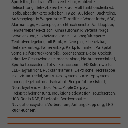
Sportsitze, Lenkrad höhenverstellbar, Ambiente-
Beleuchtung, Beheizbares Lenkrad, Multifunktionslenkrad,
Isofix, abgedunkelte Scheiben, 19 Zoll Alufelgen, Dachreling,
Außenspiegel in Wagenfarbe, Türgriffe in Wagenfarbe, ABS,
Alarmanlage, Außenspiegel elektrisch einstell-/anklappbar,
Fensterheber elektrisch, Klimaautomatik, Seitenairbags,
Servolenkung, Sitzheizung vorne, ESP, Wegfahrsperre,
Zentralverriegelung mit Funk, Außenspiegel beheizbar,
Beifahrerairbag, Fahrerairbag, Parkpilot hinten, Parkpilot
vorne, Reifendruckkontrolle, Regensensor, Digital Cockpit,
adaptive Geschwindigkeitsregelanlage, Notbremsassistent,
Spurhalteassistent, Totwinkelassistent, LED-Scheinwerfer,
LED-Tagfahrlicht, Rückfahrkamera, Elektrische Heckklappe
inkl. Virtual Pedal, Smart-Key-System, StartStopSystem,
Innenspiegel automatisch abbl., Berganfahrassistent,
Notrufsystem, Android Auto, Apple Carplay,
Freisprecheinrichtung, Induktionsladestation, Touchscreen,
USB, Radio DAB, Bluetooth, Bordcomputer,
Navigationssystem, Vorbereitung Anhängekupplung, LED-
Rückleuchten,