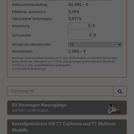
34.690,– €
Nettodarlehensbetrag
5,99%
Effektiver Jahreszins
5,831%
Gebundener Sollzinssatz
€
Anzahlung
€
Schlussrate
Anzahl der Monatsraten
2.983,– €
Monatsraten
Bei einem Nettodarlehensbetrag von 5.000,- EUR erhalten zwei Drittel der Kunden
einen effektiven Jahreszins von 5,99% oder günstiger (gebundener Sollzinssatz
5,831% p.a. inkl. eines Bearbeitungsentgelts).
unverbindliche Berechnung
EU Neuwagen Neuzugänge
SOFORT VERFÜGBAR
Bestellpreislisten VW T7 California und T7 Multivan
Modelle