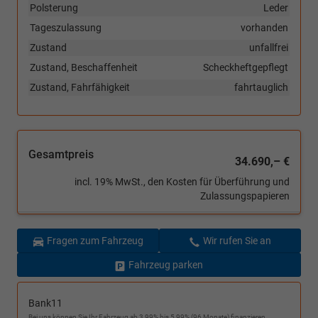
Polsterung
Leder
Tageszulassung
vorhanden
Zustand
unfallfrei
Zustand, Beschaffenheit
Scheckheftgepflegt
Zustand, Fahrfähigkeit
fahrtauglich
Gesamtpreis
34.690,– €
incl. 19% MwSt., den Kosten für Überführung und
Zulassungspapieren
Fragen zum Fahrzeug
Wir rufen Sie an
Fahrzeug parken
Bank11
Bei uns können Sie Ihr Fahrzeug ab 3,99% bis 5,99% (96 Monate) finanzieren.