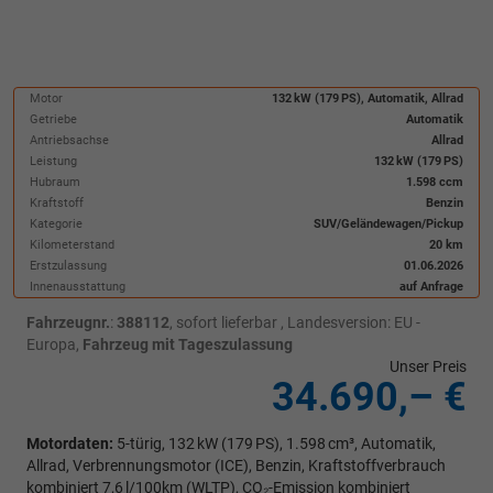
Motor
132 kW (179 PS), Automatik, Allrad
Getriebe
Automatik
Antriebsachse
Allrad
Leistung
132 kW (179 PS)
Hubraum
1.598 ccm
Kraftstoff
Benzin
Kategorie
SUV/Geländewagen/Pickup
Kilometerstand
20 km
Erstzulassung
01.06.2026
Innenausstattung
auf Anfrage
Fahrzeugnr.
:
388112
,
sofort lieferbar
, Landesversion: EU -
Europa,
Fahrzeug mit Tageszulassung
Unser Preis
34.690,– €
Motordaten:
5-türig, 132 kW (179 PS), 1.598 cm³, Automatik,
Allrad, Verbrennungsmotor (ICE), Benzin, Kraftstoffverbrauch
kombiniert 7,6 l/100km (WLTP), CO₂-Emission kombiniert