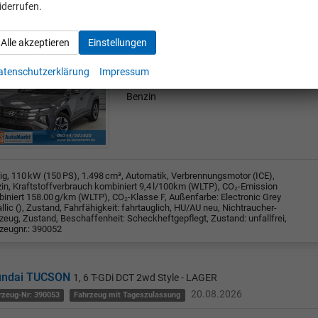
iderrufen.
undai TUCSON
1, 6 T-GDi DCT 2wd Style - LAGER
20.08.2026
rzeug-Nr: 390052
Fahrzeug mit Tageszulassung
Alle akzeptieren
Einstellungen
Automatik
atenschutzerklärung
Impressum
23
110 kW (150 PS)
1.498 ccm
Benzin
rig, 110 kW (150 PS), 1.498 cm³, Automatik, Verbrennungsmotor (ICE),
in, Kraftstoffverbrauch kombiniert 9,4 l/100km (WLTP), CO₂-Emission
iniert 158.00 g/km (WLTP), CO₂-Klasse F, Außenfarbe: Electronic Grey
llic (), Zustand, Fahrfähigkeit: fahrtauglich, HU/AU neu, Nichtraucher-
zeug, Zustand, Beschaffenheit: Scheckheftgepflegt, Zustand: unfallfrei,
zeugnr.: 390052
undai TUCSON
1, 6 T-GDi DCT 2wd Style - LAGER
20.08.2026
rzeug-Nr: 390053
Fahrzeug mit Tageszulassung