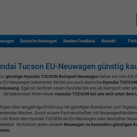
uwagen
Deutsche Neuwagen
Kunden-Feedback
Kontakt
Park
ndai Tucson EU-Neuwagen günstig ka
nur
günstige Hyundai TUCSON Reimport Neuwagen
bieten wir vom GS-
n EU-Neuwagen bekommen Sie bei uns auch deutsche
Hyundai TUCSON
zulassung
. Egal ob Sie Ihren neuen Hyundai bei uns als Reimport oder a
 - Sie bekommen Ihren neuen
Hyundai TUCSON bei uns weit unter dem L
rfügen über langjährige Erfahrung mit günstigen Reimporten und Tages
iedenster Marken. Durch unsere Partnerschaften mit Neuwagenhändlern
 wir Ihnen den Hyundai TUCSON als EU-Neuwagen oder deutschen Neu
anbieten. Sie können jeden unserer
Neuwagen zu besonders günstigen K
ieren.