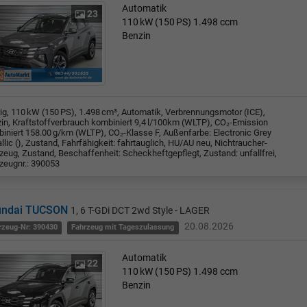
Automatik
23
110 kW (150 PS)
1.498 ccm
Benzin
rig, 110 kW (150 PS), 1.498 cm³, Automatik, Verbrennungsmotor (ICE),
in, Kraftstoffverbrauch kombiniert 9,4 l/100km (WLTP), CO₂-Emission
iniert 158.00 g/km (WLTP), CO₂-Klasse F, Außenfarbe: Electronic Grey
llic (), Zustand, Fahrfähigkeit: fahrtauglich, HU/AU neu, Nichtraucher-
zeug, Zustand, Beschaffenheit: Scheckheftgepflegt, Zustand: unfallfrei,
zeugnr.: 390053
undai TUCSON
1, 6 T-GDi DCT 2wd Style - LAGER
20.08.2026
rzeug-Nr: 390430
Fahrzeug mit Tageszulassung
Automatik
22
110 kW (150 PS)
1.498 ccm
Benzin