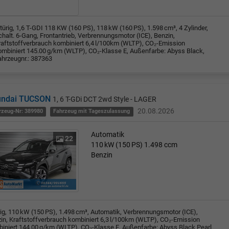
türig, 1,6 T-GDI 118 KW (160 PS), 118 kW (160 PS), 1.598 cm³, 4 Zylinder,
halt. 6-Gang, Frontantrieb, Verbrennungsmotor (ICE), Benzin,
raftstoffverbrauch kombiniert 6,4 l/100km (WLTP), CO₂-Emission
ombiniert 145.00 g/km (WLTP), CO₂-Klasse E, Außenfarbe: Abyss Black,
ahrzeugnr.: 387363
undai TUCSON
1, 6 T-GDi DCT 2wd Style - LAGER
20.08.2026
rzeug-Nr: 389980
Fahrzeug mit Tageszulassung
Automatik
22
110 kW (150 PS)
1.498 ccm
Benzin
rig, 110 kW (150 PS), 1.498 cm³, Automatik, Verbrennungsmotor (ICE),
in, Kraftstoffverbrauch kombiniert 6,3 l/100km (WLTP), CO₂-Emission
iniert 144.00 g/km (WLTP), CO₂-Klasse E, Außenfarbe: Abyss Black Pearl