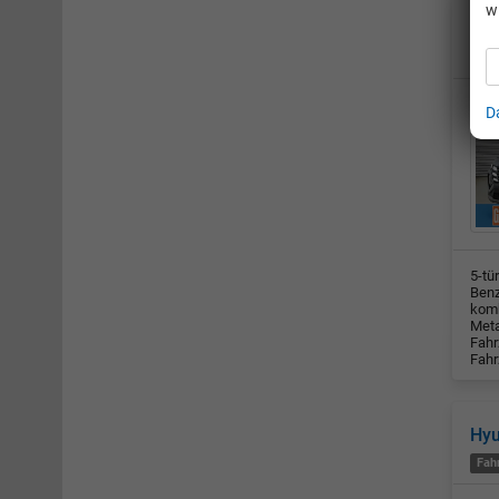
w
Hy
Fah
D
5-tü
Benz
komb
Meta
Fahr
Fahr
Hy
Fah