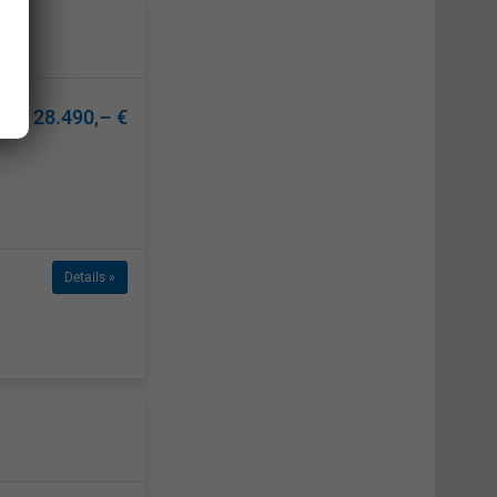
28.490,– €
Details »