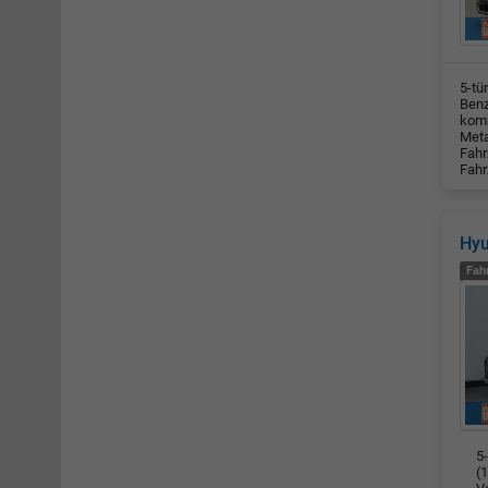
5-tü
Benz
komb
Meta
Fahr
Fahr
Hy
Fah
5
(1