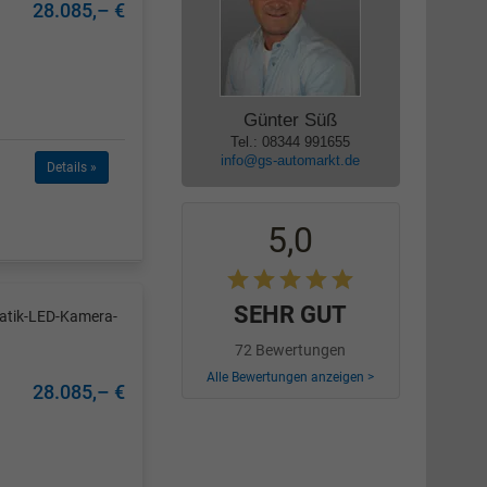
28.085,– €
Günter Süß
Tel.: 08344 991655
info@gs-automarkt.de
Details »
5,0
SEHR GUT
matik-LED-Kamera-
72 Bewertungen
Alle Bewertungen anzeigen >
28.085,– €