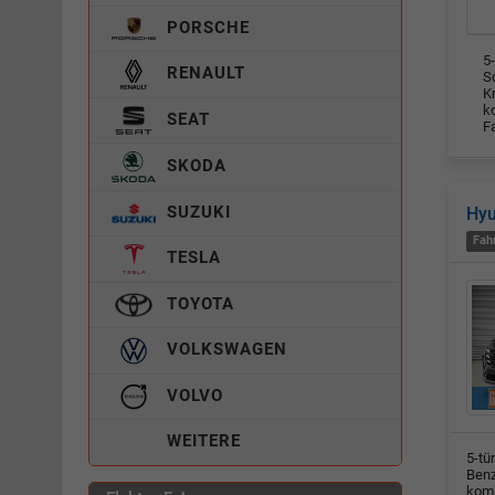
PORSCHE
5-
RENAULT
Sc
K
k
SEAT
F
SKODA
SUZUKI
Hy
Fah
TESLA
TOYOTA
VOLKSWAGEN
VOLVO
WEITERE
5-tü
Benz
komb