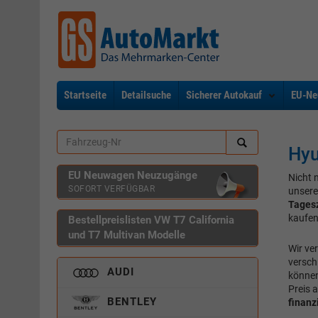
Startseite
Detailsuche
Sicherer Autokauf
EU-Ne
Hyu
EU Neuwagen Neuzugänge
Nicht 
SOFORT VERFÜGBAR
unsere
Tages
kaufen
Bestellpreislisten VW T7 California
und T7 Multivan Modelle
Wir ve
versch
AUDI
können
Preis 
BENTLEY
finanz