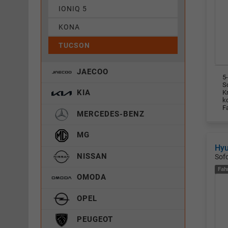
IONIQ 5
KONA
TUCSON
JAECOO
5-
Sc
KIA
K
k
F
MERCEDES-BENZ
MG
Hy
NISSAN
Sofo
Fah
OMODA
OPEL
PEUGEOT