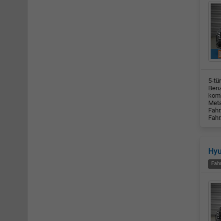
5-tü
Benz
komb
Meta
Fahr
Fahr
Hy
Fah