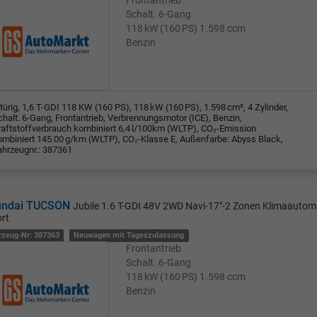
Schalt. 6-Gang
118 kW (160 PS)
1.598 ccm
Benzin
türig, 1,6 T-GDI 118 KW (160 PS), 118 kW (160 PS), 1.598 cm³, 4 Zylinder,
halt. 6-Gang, Frontantrieb, Verbrennungsmotor (ICE), Benzin,
raftstoffverbrauch kombiniert 6,4 l/100km (WLTP), CO₂-Emission
ombiniert 145.00 g/km (WLTP), CO₂-Klasse E, Außenfarbe: Abyss Black,
ahrzeugnr.: 387361
undai TUCSON
Jubile 1.6 T-GDI 48V 2WD Navi-17"-2 Zonen Klimaauto
rt
rzeug-Nr: 387363
Neuwagen mit Tageszulassung
Frontantrieb
Schalt. 6-Gang
118 kW (160 PS)
1.598 ccm
Benzin