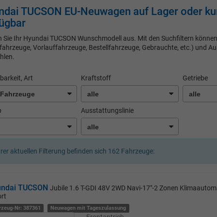
ndai TUCSON EU-Neuwagen auf Lager oder kurz
ügbar
 Sie Ihr Hyundai TUCSON Wunschmodell aus. Mit den Suchfiltern können 
fahrzeuge, Vorlauffahrzeuge, Bestellfahrzeuge, Gebrauchte, etc.) und A
hlen.
barkeit, Art
Kraftstoff
Getriebe
b
Ausstattungslinie
hrer aktuellen Filterung befinden sich
162
Fahrzeuge:
undai TUCSON
Jubile 1.6 T-GDI 48V 2WD Navi-17"-2 Zonen Klimaauto
rt
rzeug-Nr: 387361
Neuwagen mit Tageszulassung
Frontantrieb