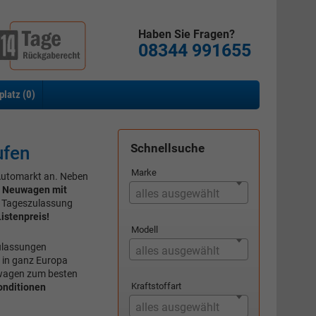
Haben Sie Fragen?
08344 991655
platz (
0
)
Schnellsuche
ufen
Marke
Automarkt an. Neben
 Neuwagen mit
alles ausgewählt
ls Tageszulassung
istenpreis!
Modell
zulassungen
alles ausgewählt
 in ganz Europa
wagen zum besten
Kraftstoffart
onditionen
alles ausgewählt