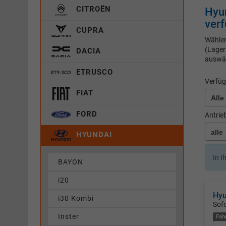
CITROËN
Hyu
verf
CUPRA
Wählen
(Lager
DACIA
auswä
ETRUSCO
Verfüg
FIAT
FORD
Antrie
HYUNDAI
In I
BAYON
i20
Hy
i30 Kombi
Sofo
Inster
Fah