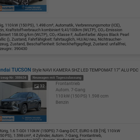
rig, 110 kW (150 PS), 1.498 cm³, Automatik, Verbrennungsmotor (ICE),
in, Kraftstoffverbrauch kombiniert 9,4 l/100km (WLTP), CO₂-Emission
iniert 158.00 g/km (WLTP), CO₂-Klasse F, Außenfarbe: Abyss Black Pearl
llic (), Zustand, Fahrfähigkeit: fahrtauglich, HU/AU neu, Nichtraucher-
zeug, Zustand, Beschaffenheit: Scheckheftgepflegt, Zustand: unfallfrei,
zeugnr.: 390430
undai TUCSON
Style NAVI KAMERA SHZ LED TEMPOMAT 17" ALU PDC
rzeug-Nr: 388634
Neuwagen mit Tageszulassung
Frontantrieb
32
Autom. 7-Gang
110 kW (150 PS)
1.598 ccm
Benzin
-türig, 1.6 T-GDI 110kW (150PS) 7-Gang-DCT, EURO 6 EB [19], 110 kW
50 PS), 1.598 cm³, 4 Zylinder, Autom. 7-Gang, Frontantrieb,