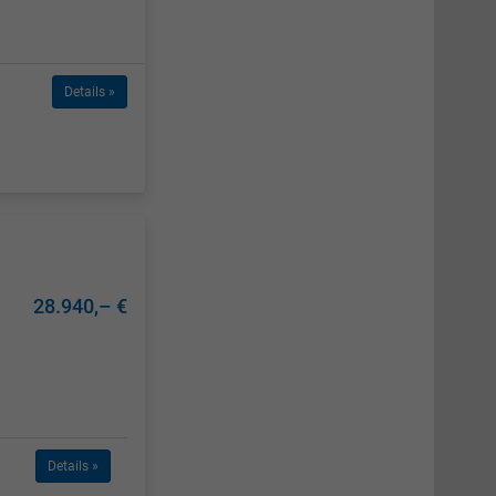
Details »
28.940,– €
Details »