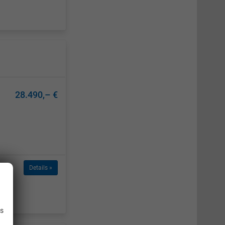
28.490,– €
Details »
.
is