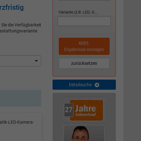
fristig
Variante (z.B. LED, GTI, Facelift...)
Sie die Verfügbarkeit
usstattungsvariante
4085
Ergebnisse anzeigen
zurücksetzen
Detailsuche
matik-LED-Kamera-