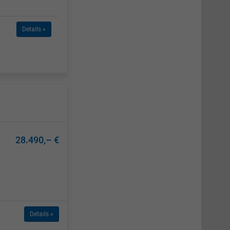
Details »
28.490,– €
Details »