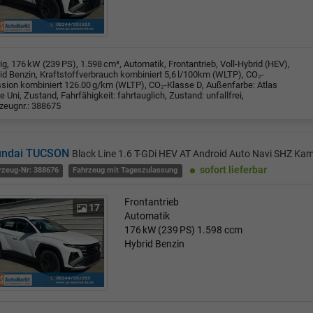
rig, 176 kW (239 PS), 1.598 cm³, Automatik, Frontantrieb, Voll-Hybrid (HEV),
id Benzin, Kraftstoffverbrauch kombiniert 5,6 l/100km (WLTP), CO₂-
sion kombiniert 126.00 g/km (WLTP), CO₂-Klasse D, Außenfarbe: Atlas
e Uni, Zustand, Fahrfähigkeit: fahrtauglich, Zustand: unfallfrei,
zeugnr.: 388675
undai TUCSON
Black Line 1.6 T-GDi HEV AT Android Auto Navi SHZ Ka
sofort lieferbar
rzeug-Nr: 388676
Fahrzeug mit Tageszulassung
Frontantrieb
17
Automatik
176 kW (239 PS)
1.598 ccm
Hybrid Benzin