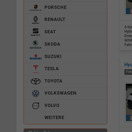
PORSCHE
RENAULT
5-tü
Hybr
SEAT
Emis
Whit
SKODA
Fahr
SUZUKI
Hy
TESLA
Fah
TOYOTA
VOLKSWAGEN
VOLVO
WEITERE