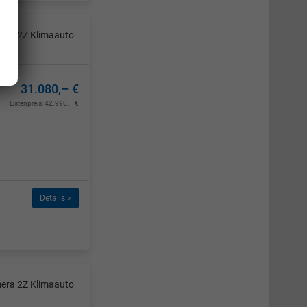
mera 2Z Klimaauto
31.080,– €
Listenpreis:
42.990,– €
Details »
mera 2Z Klimaauto