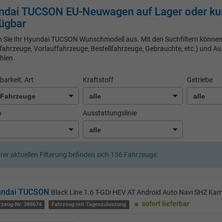
ndai TUCSON EU-Neuwagen auf Lager oder kurz
ügbar
 Sie Ihr Hyundai TUCSON Wunschmodell aus. Mit den Suchfiltern können 
fahrzeuge, Vorlauffahrzeuge, Bestellfahrzeuge, Gebrauchte, etc.) und A
hlen.
barkeit, Art
Kraftstoff
Getriebe
b
Ausstattungslinie
hrer aktuellen Filterung befinden sich
156
Fahrzeuge:
undai TUCSON
Black Line 1.6 T-GDi HEV AT Android Auto Navi SHZ Ka
sofort lieferbar
rzeug-Nr: 388674
Fahrzeug mit Tageszulassung