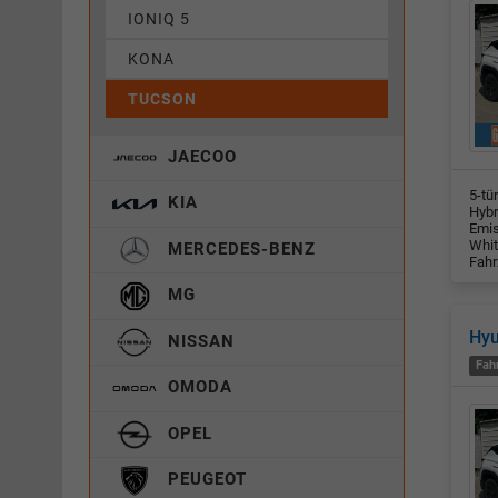
IONIQ 5
KONA
TUCSON
JAECOO
5-tü
KIA
Hybr
Emis
Whit
MERCEDES-BENZ
Fahr
MG
Hy
NISSAN
Fah
OMODA
OPEL
PEUGEOT