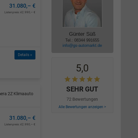
31.080,– €
Listenpreis:
42.990,– €
Günter Süß
Tel.: 08344 991655
info@gs-automarkt.de
Details »
5,0
SEHR GUT
mera 2Z Klimaauto
72 Bewertungen
Alle Bewertungen anzeigen >
31.080,– €
Listenpreis:
42.990,– €