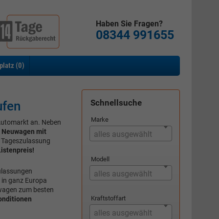
Haben Sie Fragen?
08344 991655
platz (
0
)
Schnellsuche
ufen
Marke
Automarkt an. Neben
 Neuwagen mit
alles ausgewählt
ls Tageszulassung
istenpreis!
Modell
zulassungen
alles ausgewählt
 in ganz Europa
wagen zum besten
Kraftstoffart
onditionen
alles ausgewählt