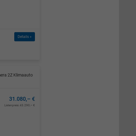
Details »
mera 2Z Klimaauto
31.080,– €
Listenpreis:
43.290,– €