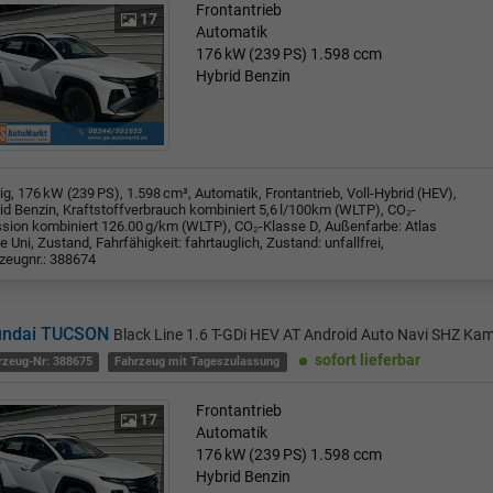
Frontantrieb
17
Automatik
176 kW (239 PS)
1.598 ccm
Hybrid Benzin
rig, 176 kW (239 PS), 1.598 cm³, Automatik, Frontantrieb, Voll-Hybrid (HEV),
id Benzin, Kraftstoffverbrauch kombiniert 5,6 l/100km (WLTP), CO₂-
sion kombiniert 126.00 g/km (WLTP), CO₂-Klasse D, Außenfarbe: Atlas
e Uni, Zustand, Fahrfähigkeit: fahrtauglich, Zustand: unfallfrei,
zeugnr.: 388674
undai TUCSON
Black Line 1.6 T-GDi HEV AT Android Auto Navi SHZ Ka
sofort lieferbar
rzeug-Nr: 388675
Fahrzeug mit Tageszulassung
Frontantrieb
17
Automatik
176 kW (239 PS)
1.598 ccm
Hybrid Benzin