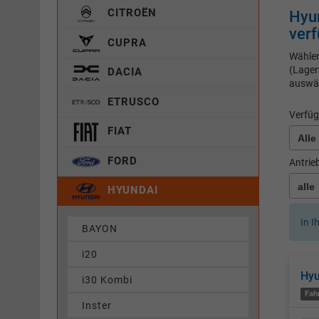
CITROËN
Hyu
verf
CUPRA
Wählen
(Lager
DACIA
auswä
ETRUSCO
Verfüg
FIAT
FORD
Antrie
HYUNDAI
In I
BAYON
i20
Hy
i30 Kombi
Fah
Inster