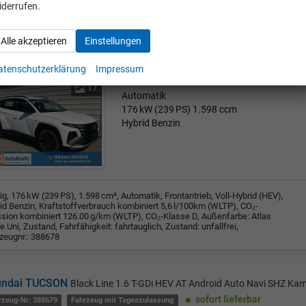
iderrufen.
undai TUCSON
Black Line 1.6 T-GDi HEV AT Android Auto Navi SHZ Ka
Alle akzeptieren
Einstellungen
sofort lieferbar
rzeug-Nr: 388678
Fahrzeug mit Tageszulassung
atenschutzerklärung
Impressum
Frontantrieb
17
Automatik
176 kW (239 PS)
1.598 ccm
Hybrid Benzin
rig, 176 kW (239 PS), 1.598 cm³, Automatik, Frontantrieb, Voll-Hybrid (HEV),
id Benzin, Kraftstoffverbrauch kombiniert 5,6 l/100km (WLTP), CO₂-
sion kombiniert 126.00 g/km (WLTP), CO₂-Klasse D, Außenfarbe: Atlas
e Uni, Zustand, Fahrfähigkeit: fahrtauglich, Zustand: unfallfrei,
zeugnr.: 388678
undai TUCSON
Black Line 1.6 T-GDi HEV AT Android Auto Navi SHZ Ka
sofort lieferbar
rzeug-Nr: 388679
Fahrzeug mit Tageszulassung