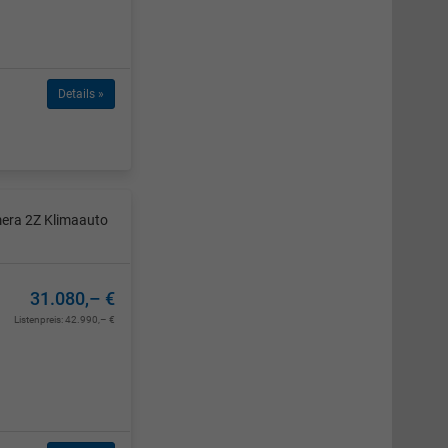
Details »
mera 2Z Klimaauto
31.080,– €
Listenpreis:
42.990,– €