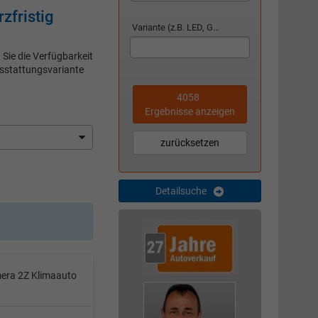
fristig
Variante (z.B. LED, GTI, Facelift...)
Sie die Verfügbarkeit
usstattungsvariante
4058
Ergebnisse anzeigen
zurücksetzen
Detailsuche
mera 2Z Klimaauto