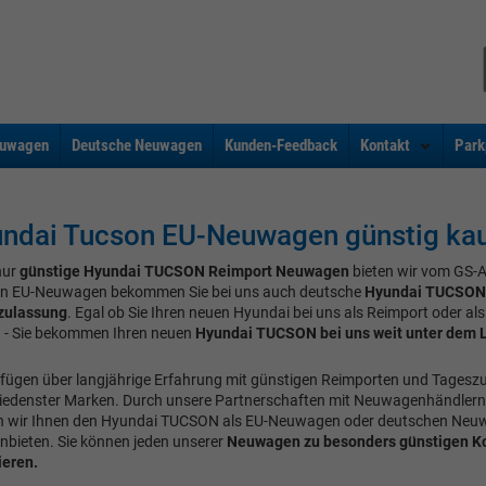
uwagen
Deutsche Neuwagen
Kunden-Feedback
Kontakt
Park
ndai Tucson EU-Neuwagen günstig ka
nur
günstige Hyundai TUCSON Reimport Neuwagen
bieten wir vom GS-
n EU-Neuwagen bekommen Sie bei uns auch deutsche
Hyundai TUCSON
zulassung
. Egal ob Sie Ihren neuen Hyundai bei uns als Reimport oder a
 - Sie bekommen Ihren neuen
Hyundai TUCSON bei uns weit unter dem L
rfügen über langjährige Erfahrung mit günstigen Reimporten und Tages
iedenster Marken. Durch unsere Partnerschaften mit Neuwagenhändlern
 wir Ihnen den Hyundai TUCSON als EU-Neuwagen oder deutschen Neu
anbieten. Sie können jeden unserer
Neuwagen zu besonders günstigen K
ieren.