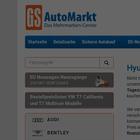
Startseite
Detailsuche
Sicherer Autokauf
EU-Ne
Hyu
EU Neuwagen Neuzugänge
Nicht 
SOFORT VERFÜGBAR
unsere
Tages
kaufen
Bestellpreislisten VW T7 California
und T7 Multivan Modelle
Wir ve
versch
AUDI
können
Preis 
BENTLEY
finanz