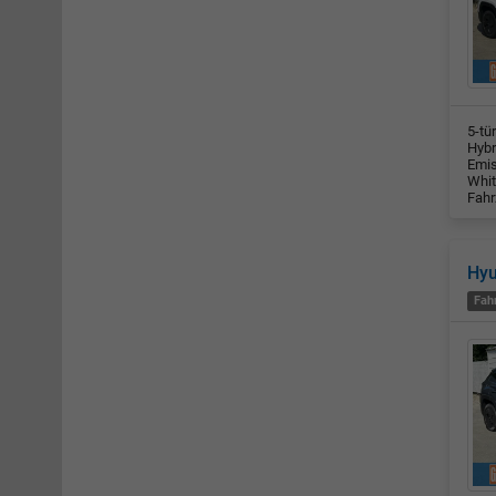
5-tü
Hybr
Emis
Whit
Fahr
Hy
Fah