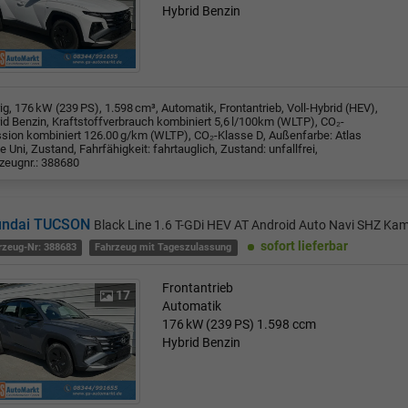
Hybrid Benzin
rig, 176 kW (239 PS), 1.598 cm³, Automatik, Frontantrieb, Voll-Hybrid (HEV),
id Benzin, Kraftstoffverbrauch kombiniert 5,6 l/100km (WLTP), CO₂-
sion kombiniert 126.00 g/km (WLTP), CO₂-Klasse D, Außenfarbe: Atlas
e Uni, Zustand, Fahrfähigkeit: fahrtauglich, Zustand: unfallfrei,
zeugnr.: 388680
undai TUCSON
Black Line 1.6 T-GDi HEV AT Android Auto Navi SHZ Ka
sofort lieferbar
rzeug-Nr: 388683
Fahrzeug mit Tageszulassung
Frontantrieb
17
Automatik
176 kW (239 PS)
1.598 ccm
Hybrid Benzin