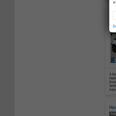
w
Hy
Fah
D
5-tü
Hybr
Emis
Whit
Fahr
Hy
Fah