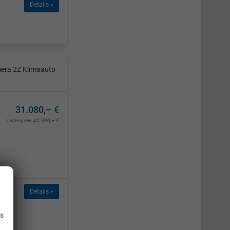
Details »
mera 2Z Klimaauto
31.080,– €
Listenpreis:
42.990,– €
Details »
.
is