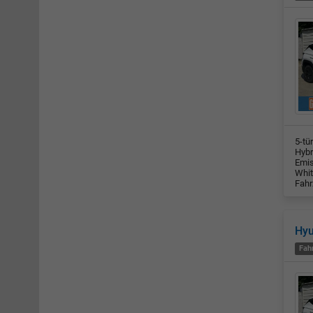
5-tü
Hybr
Emis
Whit
Fahr
Hy
Fah