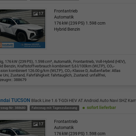
Frontantrieb
17
Automatik
176 kW (239 PS)
1.598 ccm
Hybrid Benzin
rig, 176 kW (239 PS), 1.598 cm³, Automatik, Frontantrieb, Voll-Hybrid (HEV),
id Benzin, Kraftstoffverbrauch kombiniert 5,6 l/100km (WLTP), CO₂-
sion kombiniert 126.00 g/km (WLTP), CO₂-Klasse D, Außenfarbe: Atlas
e Uni, Zustand, Fahrfähigkeit: fahrtauglich, Zustand: unfallfrei,
zeugnr.: 388679
undai TUCSON
Black Line 1.6 T-GDi HEV AT Android Auto Navi SHZ Ka
sofort lieferbar
rzeug-Nr: 388680
Fahrzeug mit Tageszulassung
Frontantrieb
17
Automatik
176 kW (239 PS)
1.598 ccm