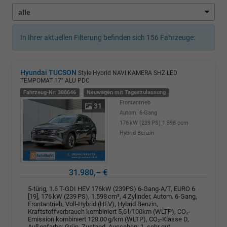
In Ihrer aktuellen Filterung befinden sich
156
Fahrzeuge:
Hyundai TUCSON
Style Hybrid NAVI KAMERA SHZ LED
TEMPOMAT 17" ALU PDC
Fahrzeug-Nr: 388646
Neuwagen mit Tageszulassung
Frontantrieb
31
Autom. 6-Gang
176 kW (239 PS)
1.598 ccm
Hybrid Benzin
31.980,– €
5-türig, 1.6 T-GDI HEV 176kW (239PS) 6-Gang-A/T, EURO 6
[19], 176 kW (239 PS), 1.598 cm³, 4 Zylinder, Autom. 6-Gang,
Frontantrieb, Voll-Hybrid (HEV), Hybrid Benzin,
Kraftstoffverbrauch kombiniert 5,6 l/100km (WLTP), CO₂-
Emission kombiniert 128.00 g/km (WLTP), CO₂-Klasse D,
Außenfarbe: Grün, Zustand, Aussehen: 1, sehr gut,