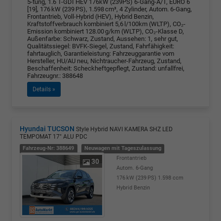
5-türig, 1.6 T-GDI HEV 176kW (239PS) 6-Gang-A/T, EURO 6
[19], 176 kW (239 PS), 1.598 cm³, 4 Zylinder, Autom. 6-Gang,
Frontantrieb, Voll-Hybrid (HEV), Hybrid Benzin,
Kraftstoffverbrauch kombiniert 5,6 l/100km (WLTP), CO₂-
Emission kombiniert 128.00 g/km (WLTP), CO₂-Klasse D,
Außenfarbe: Schwarz, Zustand, Aussehen: 1, sehr gut,
Qualitätssiegel: BVFK-Siegel, Zustand, Fahrfähigkeit:
fahrtauglich, Garantieleistung: Fahrzeuggarantie vom
Hersteller, HU/AU neu, Nichtraucher-Fahrzeug, Zustand,
Beschaffenheit: Scheckheftgepflegt, Zustand: unfallfrei,
Fahrzeugnr.: 388648
Details »
Hyundai TUCSON
Style Hybrid NAVI KAMERA SHZ LED
TEMPOMAT 17" ALU PDC
Fahrzeug-Nr: 388649
Neuwagen mit Tageszulassung
Frontantrieb
30
Autom. 6-Gang
176 kW (239 PS)
1.598 ccm
Hybrid Benzin