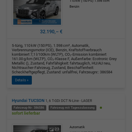
110 kW (150 PS)
1.598 ccm
Benzin
32.190,– €
5-türig, 110 kW (150 PS), 1.598 cm³, Automatik,
Verbrennungsmotor (ICE), Benzin, Kraftstoffverbrauch
kombiniert 7,1 l/100km (WLTP), CO₂-Emission kombiniert
161.00 g/km (WLTP), CO₂-Klasse F, Außenfarbe: Ecotronic Grey
Metallic (), Zustand, Fahrfähigkeit: fahrtauglich, HU/AU neu,
Nichtraucher-Fahrzeug, Zustand, Beschaffenheit:
Scheckheftgepflegt, Zustand: unfallfrei, Fahrzeugnr.: 386584
Details »
Hyundai TUCSON
1, 6 T-GDi DCT N-Line - LAGER
Fahrzeug-Nr: 386586
Fahrzeug mit Tageszulassung
sofort lieferbar
Automatik
23