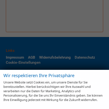
Links
Impressum
AGB
Widerrufsbelehrung
Datenschutz
Cookie-Einstellungen
Weitere Informationen zum offiziellen Kraftstoffverbrauch und zu den
Wir respektieren Ihre Privatsphäre
offiziellen spezifischen CO
-Emissionen und gegebenenfalls zum
2
Unsere Website setzt Cookies ein, um unsere Dienste für Sie
Stromverbrauch neuer PKW können dem 'Leitfaden über den offiziellen
bereitzustellen. Hierbei berücksichtigen wir Ihre Auswahl und
Kraftstoffverbrauch, die offiziellen spezifischen CO
-Emissionen und den
2
verarbeiten nur die Daten für Marketing, Analytics und
offiziellen Stromverbrauch neuer PKW' entnommen werden, der an allen
Personalisierung, für die Sie uns Ihr Einverständnis geben. Sie können
Verkaufsstellen und bei der 'Deutschen Automobil Treuhand GmbH'
Ihre Einwilligung jederzeit mit Wirkung für die Zukunft widerrufen.
unentgeltlich erhältlich ist unter www.dat.de.