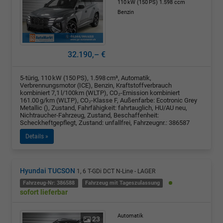
110 kW (150 PS)
1.598 ccm
Benzin
32.190,– €
5-türig, 110 kW (150 PS), 1.598 cm³, Automatik,
Verbrennungsmotor (ICE), Benzin, Kraftstoffverbrauch
kombiniert 7,1 l/100km (WLTP), CO₂-Emission kombiniert
161.00 g/km (WLTP), CO₂-Klasse F, Außenfarbe: Ecotronic Grey
Metallic (), Zustand, Fahrfähigkeit: fahrtauglich, HU/AU neu,
Nichtraucher-Fahrzeug, Zustand, Beschaffenheit:
Scheckheftgepflegt, Zustand: unfallfrei, Fahrzeugnr.: 386587
Details »
Hyundai TUCSON
1, 6 T-GDi DCT N-Line - LAGER
Fahrzeug-Nr: 386588
Fahrzeug mit Tageszulassung
sofort lieferbar
Automatik
23