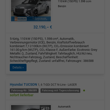
110 kW (150 PS)
1.598 ccm
Benzin
32.190,– €
5-türig, 110 kW (150 PS), 1.598 cm³, Automatik,
Verbrennungsmotor (ICE), Benzin, Kraftstoffverbrauch
kombiniert 7,1 l/100km (WLTP), CO₂-Emission kombiniert
161.00 g/km (WLTP), CO₂-Klasse F, Außenfarbe: Ecotronic Grey
Metallic (), Zustand, Fahrfähigkeit: fahrtauglich, HU/AU neu,
Nichtraucher-Fahrzeug, Zustand, Beschaffenheit:
Scheckheftgepflegt, Zustand: unfallfrei, Fahrzeugnr.: 386588
Details »
Hyundai TUCSON
1, 6 T-GDi DCT N-Line - LAGER
Fahrzeug-Nr: 386589
Fahrzeug mit Tageszulassung
sofort lieferbar
Automatik
23