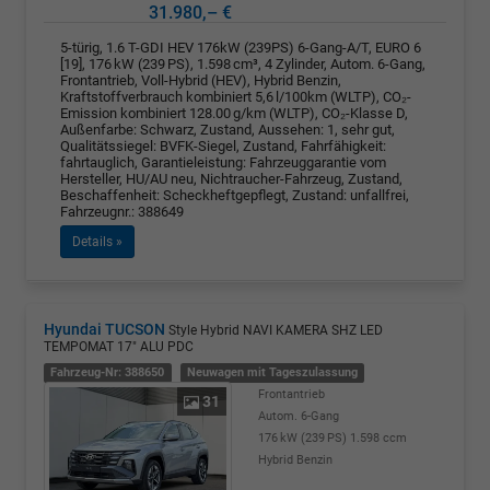
31.980,– €
5-türig, 1.6 T-GDI HEV 176kW (239PS) 6-Gang-A/T, EURO 6
[19], 176 kW (239 PS), 1.598 cm³, 4 Zylinder, Autom. 6-Gang,
Frontantrieb, Voll-Hybrid (HEV), Hybrid Benzin,
Kraftstoffverbrauch kombiniert 5,6 l/100km (WLTP), CO₂-
Emission kombiniert 128.00 g/km (WLTP), CO₂-Klasse D,
Außenfarbe: Schwarz, Zustand, Aussehen: 1, sehr gut,
Qualitätssiegel: BVFK-Siegel, Zustand, Fahrfähigkeit:
fahrtauglich, Garantieleistung: Fahrzeuggarantie vom
Hersteller, HU/AU neu, Nichtraucher-Fahrzeug, Zustand,
Beschaffenheit: Scheckheftgepflegt, Zustand: unfallfrei,
Fahrzeugnr.: 388649
Details »
Hyundai TUCSON
Style Hybrid NAVI KAMERA SHZ LED
TEMPOMAT 17" ALU PDC
Fahrzeug-Nr: 388650
Neuwagen mit Tageszulassung
Frontantrieb
31
Autom. 6-Gang
176 kW (239 PS)
1.598 ccm
Hybrid Benzin