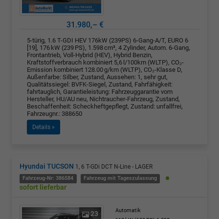
31.980,– €
5-türig, 1.6 T-GDI HEV 176kW (239PS) 6-Gang-A/T, EURO 6
[19], 176 kW (239 PS), 1.598 cm³, 4 Zylinder, Autom. 6-Gang,
Frontantrieb, Voll-Hybrid (HEV), Hybrid Benzin,
Kraftstoffverbrauch kombiniert 5,6 l/100km (WLTP), CO₂-
Emission kombiniert 128.00 g/km (WLTP), CO₂-Klasse D,
Außenfarbe: Silber, Zustand, Aussehen: 1, sehr gut,
Qualitätssiegel: BVFK-Siegel, Zustand, Fahrfähigkeit:
fahrtauglich, Garantieleistung: Fahrzeuggarantie vom
Hersteller, HU/AU neu, Nichtraucher-Fahrzeug, Zustand,
Beschaffenheit: Scheckheftgepflegt, Zustand: unfallfrei,
Fahrzeugnr.: 388650
Details »
Hyundai TUCSON
1, 6 T-GDi DCT N-Line - LAGER
Fahrzeug-Nr: 386584
Fahrzeug mit Tageszulassung
sofort lieferbar
Automatik
23