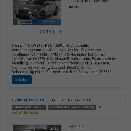
110 kW (150 PS)
1.598 ccm
Benzin
32.190,– €
5-türig, 110 kW (150 PS), 1.598 cm³, Automatik,
Verbrennungsmotor (ICE), Benzin, Kraftstoffverbrauch
kombiniert 7,1 l/100km (WLTP), CO₂-Emission kombiniert
161.00 g/km (WLTP), CO₂-Klasse F, Außenfarbe: Ecotronic Grey
Metallic (), Zustand, Fahrfähigkeit: fahrtauglich, HU/AU neu,
Nichtraucher-Fahrzeug, Zustand, Beschaffenheit:
Scheckheftgepflegt, Zustand: unfallfrei, Fahrzeugnr.: 386586
Details »
Hyundai TUCSON
1, 6 T-GDi DCT N-Line - LAGER
Fahrzeug-Nr: 386587
Fahrzeug mit Tageszulassung
sofort lieferbar
Automatik
23