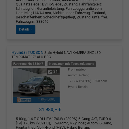
Qualitätssiegel: BVFK-Siegel, Zustand, Fahrfähigkeit:
fahrtauglich, Garantieleistung: Fahrzeuggarantie vom
Hersteller, HU/AU neu, Nichtraucher-Fahrzeug, Zustand,
Beschaffenheit: Scheckheftgepflegt, Zustand: unfallfrei,
Fahrzeugnr.: 388646
Details »
Hyundai TUCSON
Style Hybrid NAVI KAMERA SHZ LED
TEMPOMAT 17" ALU PDC
Fahrzeug-Nr: 388647
Neuwagen mit Tageszulassung
Frontantrieb
31
Autom. 6-Gang
176 kW (239 PS)
1.598 ccm
Hybrid Benzin
31.980,– €
5-türig, 1.6 T-GDI HEV 176kW (239PS) 6-Gang-A/T, EURO 6
[19], 176 kW (239 PS), 1.598 cm³, 4 Zylinder, Autom. 6-Gang,
Frontantrieb, Voll-Hybrid (HEV), Hybrid Benzin,