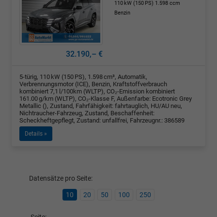
110 kW (150 PS)
1.598 ccm
Benzin
32.190,– €
5-türig, 110 kW (150 PS), 1.598 cm³, Automatik,
Verbrennungsmotor (ICE), Benzin, Kraftstoffverbrauch
kombiniert 7,1 l/100km (WLTP), CO₂-Emission kombiniert
161.00 g/km (WLTP), CO₂-Klasse F, Außenfarbe: Ecotronic Grey
Metallic (), Zustand, Fahrfähigkeit: fahrtauglich, HU/AU neu,
Nichtraucher-Fahrzeug, Zustand, Beschaffenheit:
Scheckheftgepflegt, Zustand: unfallfrei, Fahrzeugnr.: 386589
Details »
Datensätze pro Seite:
10
20
50
100
250
Seite: