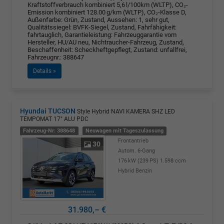
Kraftstoffverbrauch kombiniert 5,6 l/100km (WLTP), CO₂-
Emission kombiniert 128.00 g/km (WLTP), CO₂-Klasse D,
Außenfarbe: Grün, Zustand, Aussehen: 1, sehr gut,
Qualitätssiegel: BVFK-Siegel, Zustand, Fahrfähigkeit:
fahrtauglich, Garantieleistung: Fahrzeuggarantie vom
Hersteller, HU/AU neu, Nichtraucher-Fahrzeug, Zustand,
Beschaffenheit: Scheckheftgepflegt, Zustand: unfallfrei,
Fahrzeugnr.: 388647
Details »
Hyundai TUCSON
Style Hybrid NAVI KAMERA SHZ LED
TEMPOMAT 17" ALU PDC
Fahrzeug-Nr: 388648
Neuwagen mit Tageszulassung
Frontantrieb
30
Autom. 6-Gang
176 kW (239 PS)
1.598 ccm
Hybrid Benzin
31.980,– €