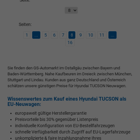
Seiten:
1
...
5
6
7
8
9
10
11
...
16
Sie finden den GS-Automarkt im Ostallgäu zwischen Bayern und
Baden-Württemberg. Nahe Kaufbeuren im Dreieck zwischen München,
Stuttgart und Lindau. Kunden aus ganz Deutschland und Österreich
schätzen unsere günstigen Preise für Hyundai TUCSON Neuwagen.
Wissenswertes zum Kauf eines Hyundai TUCSON als
EU-Neuwagen:
europaweit gültige Herstellergarantie
Preisvorteile bis 30% gegenüber Listenpreis
individuelle Konfiguration von EU-Bestellfahrzeugen
schnelle Verfügbarkeit durch Zugriff auf EU-Lagerfahrzeuge
unkomplizierte & faire Inzahlungnahme Ihres