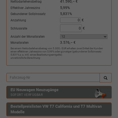
41.590,– €
Nettodarlehensbetrag
5,99%
Effektiver Jahreszins
5,831%
Gebundener Sollzinssatz
€
Anzahlung
€
Schlussrate
Anzahl der Monatsraten
3.576,– €
Monatsraten
Bei einem Nettodarlehensbetrag von 5.000,- EUR erhalten zwei Drittel der Kunden
einen effektiven Jahreszins von 5,99% oder günstiger (gebundener Sollzinssatz
5,831% p.a. inkl. eines Bearbeitungsentgelts).
unverbindliche Berechnung
EU Neuwagen Neuzugänge
SOFORT VERFÜGBAR
Bestellpreislisten VW T7 California und T7 Multivan
Modelle