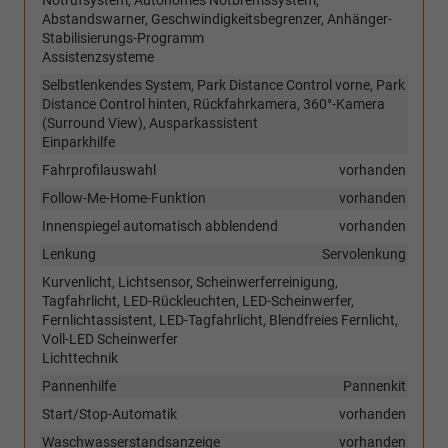
Notrufsystem, Autonomes Notbremssystem,
Abstandswarner, Geschwindigkeitsbegrenzer, Anhänger-
Stabilisierungs-Programm
Assistenzsysteme
Selbstlenkendes System, Park Distance Control vorne, Park
Distance Control hinten, Rückfahrkamera, 360°-Kamera
(Surround View), Ausparkassistent
Einparkhilfe
Fahrprofilauswahl
vorhanden
Follow-Me-Home-Funktion
vorhanden
Innenspiegel automatisch abblendend
vorhanden
Lenkung
Servolenkung
Kurvenlicht, Lichtsensor, Scheinwerferreinigung,
Tagfahrlicht, LED-Rückleuchten, LED-Scheinwerfer,
Fernlichtassistent, LED-Tagfahrlicht, Blendfreies Fernlicht,
Voll-LED Scheinwerfer
Lichttechnik
Pannenhilfe
Pannenkit
Start/Stop-Automatik
vorhanden
Waschwasserstandsanzeige
vorhanden