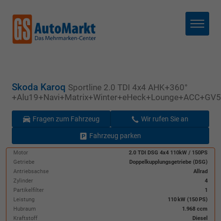
Menü
Skoda Karoq
Sportline 2.0 TDI 4x4 AHK+360°
+Alu19+Navi+Matrix+Winter+eHeck+Lounge+ACC+GV5
Fragen zum Fahrzeug
Wir rufen Sie an
Fahrzeug parken
Motor
2.0 TDI DSG 4x4 110kW / 150PS
Getriebe
Doppelkupplungsgetriebe (DSG)
Antriebsachse
Allrad
Zylinder
4
Partikelfilter
1
Leistung
110 kW (150 PS)
Hubraum
1.968 ccm
Kraftstoff
Diesel