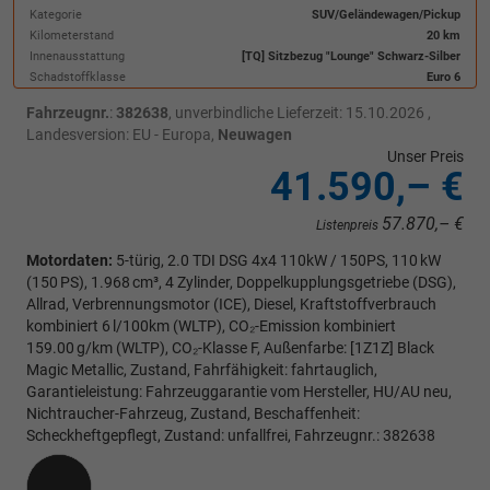
Kategorie
SUV/Geländewagen/Pickup
Kilometerstand
20 km
Innenausstattung
[TQ] Sitzbezug "Lounge" Schwarz-Silber
Schadstoffklasse
Euro 6
Fahrzeugnr.
:
382638
, unverbindliche Lieferzeit:
15.10.2026
,
Landesversion: EU - Europa,
Neuwagen
Unser Preis
41.590,– €
57.870,– €
Listenpreis
Motordaten:
5-türig, 2.0 TDI DSG 4x4 110kW / 150PS, 110 kW
(150 PS), 1.968 cm³, 4 Zylinder, Doppelkupplungsgetriebe (DSG),
Allrad, Verbrennungsmotor (ICE), Diesel, Kraftstoffverbrauch
kombiniert 6 l/100km (WLTP), CO₂-Emission kombiniert
159.00 g/km (WLTP), CO₂-Klasse F, Außenfarbe: [1Z1Z] Black
Magic Metallic, Zustand, Fahrfähigkeit: fahrtauglich,
Garantieleistung: Fahrzeuggarantie vom Hersteller, HU/AU neu,
Nichtraucher-Fahrzeug, Zustand, Beschaffenheit:
Scheckheftgepflegt, Zustand: unfallfrei, Fahrzeugnr.: 382638