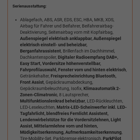
Serienausstattung:
Ablagefach, ABS, ASR, EDS, ESC, HBA, MKB, XDS,
Airbag für Fahrer und Beifahrer, Beifahrerairbag-
Deaktivierung, Seitenairbag vorn mit Kopfairbag,
Außenspiegel elektrisch anklappbar, Außenspiegel
elektrisch einstell- und beheizbar,
Berganfahrassistent
, Brillenfach im Dachhimmel,
Dachkantenspoiler,
Digitaler Radioempfang DAB+,
Easy Start, Vordersitze höhenverstellbar,
Fahrprofilauswahl, Fenster vorn und hinten elektrisch
,
Getränkehalter,
Freisprecheinrichtung Bluetooth,
Front Assist
, Gepäckraumabdeckung,
Gepäckraumbeleuchtung, Isofix,
Klimaautomatik 2-
Zonen-Climatronic
, 8 Lautsprecher,
Multifunktionslenkrad beheizbar
, LED-Rückleuchten,
LED-Leseleuchten,
Matrix-LED-Scheinwerfer inkl. LED-
Tagfahrlicht, blendfreies Fernlicht Assistent,
Lendenwirbelstütze für die Vordersitzlehnen, Light
Assist, Mittelarmlehne vorn und hinten,
Müdigkeitserkennung, Aufmerksamkeitserkennung
,
Tire-Mobility-Set, Parkbremse elektronisch,
ParkPilot