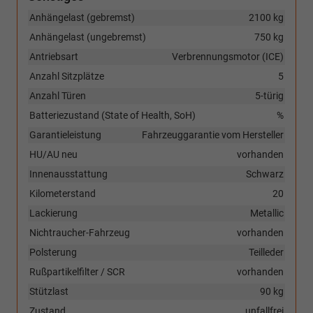
Anhängelast (gebremst)
2100 kg
Anhängelast (ungebremst)
750 kg
Antriebsart
Verbrennungsmotor (ICE)
Anzahl Sitzplätze
5
Anzahl Türen
5-türig
Batteriezustand (State of Health, SoH)
%
Garantieleistung
Fahrzeuggarantie vom Hersteller
HU/AU neu
vorhanden
Innenausstattung
Schwarz
Kilometerstand
20
Lackierung
Metallic
Nichtraucher-Fahrzeug
vorhanden
Polsterung
Teilleder
Rußpartikelfilter / SCR
vorhanden
Stützlast
90 kg
Zustand
unfallfrei