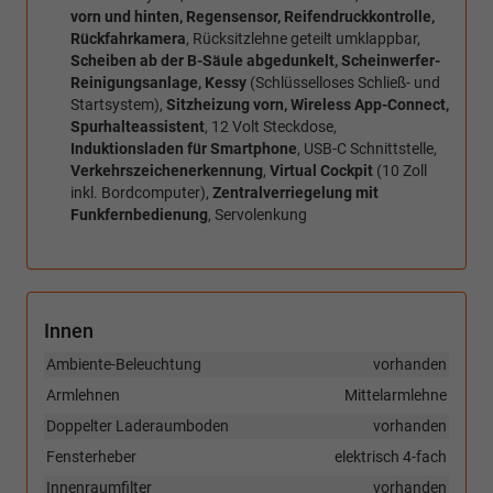
vorn und hinten, Regensensor, Reifendruckkontrolle,
Rückfahrkamera
, Rücksitzlehne geteilt umklappbar,
Scheiben ab der B-Säule abgedunkelt, Scheinwerfer-
Reinigungsanlage, Kessy
(Schlüsselloses Schließ- und
Startsystem),
Sitzheizung vorn, Wireless App-Connect,
Spurhalteassistent
, 12 Volt Steckdose,
Induktionsladen für Smartphone
, USB-C Schnittstelle,
Verkehrszeichenerkennung
,
Virtual Cockpit
(10 Zoll
inkl. Bordcomputer),
Zentralverriegelung mit
Funkfernbedienung
, Servolenkung
Innen
Ambiente-Beleuchtung
vorhanden
Armlehnen
Mittelarmlehne
Doppelter Laderaumboden
vorhanden
Fensterheber
elektrisch 4-fach
Innenraumfilter
vorhanden