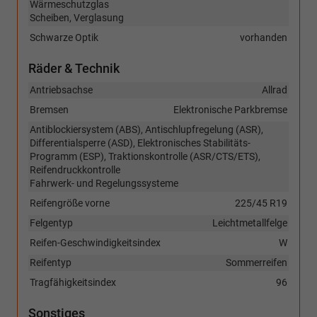
Wärmeschutzglas
Scheiben, Verglasung
Schwarze Optik
vorhanden
Räder & Technik
Antriebsachse
Allrad
Bremsen
Elektronische Parkbremse
Antiblockiersystem (ABS), Antischlupfregelung (ASR),
Differentialsperre (ASD), Elektronisches Stabilitäts-
Programm (ESP), Traktionskontrolle (ASR/CTS/ETS),
Reifendruckkontrolle
Fahrwerk- und Regelungssysteme
Reifengröße vorne
225/45 R19
Felgentyp
Leichtmetallfelge
Reifen-Geschwindigkeitsindex
W
Reifentyp
Sommerreifen
Tragfähigkeitsindex
96
Sonstiges