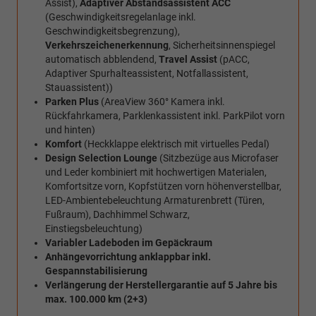
Assist),
Adaptiver Abstandsassistent ACC
(Geschwindigkeitsregelanlage inkl.
Geschwindigkeitsbegrenzung),
Verkehrszeichenerkennung
, Sicherheitsinnenspiegel
automatisch abblendend,
Travel Assist
(pACC,
Adaptiver Spurhalteassistent, Notfallassistent,
Stauassistent))
Parken Plus
(AreaView 360° Kamera inkl.
Rückfahrkamera, Parklenkassistent inkl. ParkPilot vorn
und hinten)
Komfort
(Heckklappe elektrisch mit virtuelles Pedal)
Design Selection Lounge
(Sitzbezüge aus Microfaser
und Leder kombiniert mit hochwertigen Materialen,
Komfortsitze vorn, Kopfstützen vorn höhenverstellbar,
LED-Ambientebeleuchtung Armaturenbrett (Türen,
Fußraum), Dachhimmel Schwarz,
Einstiegsbeleuchtung)
Variabler Ladeboden im Gepäckraum
Anhängevorrichtung anklappbar inkl.
Gespannstabilisierung
Verlängerung der Herstellergarantie auf 5 Jahre bis
max. 100.000 km (2+3)