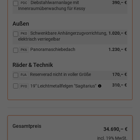
Diebstahlwarnanlage mit
390,– €
[PJA]
PDC
Innenraumüberwachung für Kessy
Reserverad
nicht
in
Außen
voller
Größe)
Schwenkbare Anhängerzugvorrichtung,
1.020,– €
PK0
elektrisch verriegelbar
Panoramaschiebedach
1.230,– €
PK6
Räder & Technik
Reserverad nicht in voller Größe
170,– €
PJA
Reifen:
310,– €
19" Leichtmetallfelgen "Sagitarius"
PY0
225/40
R19
(4x2),
225/45
R19
(4x4)
Gesamtpreis
34.690,– €
incl. 19% MwSt.