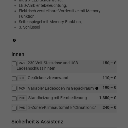
mit:
LED-Ambientebeleuchtung,
[PKP]
Elektrisch verstellbare Vordersitze mit Memory-
Variabler
Funktion,
Ladeboden
Seitenspiegel mit Memory-Funktion,
im
3. Schlüssel
Gepäckraum)
(Nicht
in
Verbindung
Innen
mit:
[P5L]
230 Volt-Steckdose und USB-
150,– €
RA3
Family
Ladeanschluss hinten
Paket)
Gepäcknetztrennwand
110,– €
3CX
(Nicht
190,– €
Variabler Ladeboden im Gepäckraum
PKP
in
Standheizung mit Fernbedienung
1.350,– €
Verbindung
PHC
mit:
3-Zonen-Klimaautomatik "Climatronic"
240,– €
PHD
[W5K]
Funktionales
Paket
Sicherheit & Assistenz
und