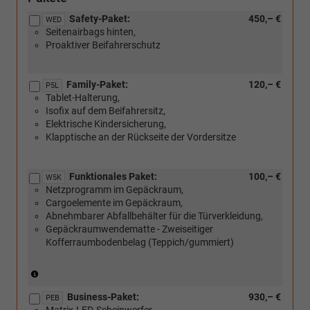
Safety-Paket:
450,– €
WED
Seitenairbags hinten,
Proaktiver Beifahrerschutz
Family-Paket:
120,– €
P5L
Tablet-Halterung,
Isofix auf dem Beifahrersitz,
Elektrische Kindersicherung,
Klapptische an der Rückseite der Vordersitze
Funktionales Paket:
100,– €
W5K
Netzprogramm im Gepäckraum,
Cargoelemente im Gepäckraum,
Abnehmbarer Abfallbehälter für die Türverkleidung,
Gepäckraumwendematte - Zweiseitiger
Kofferraumbodenbelag (Teppich/gummiert)
(Nicht
in
Business-Paket:
930,– €
Verbindung
PEB
Matrix-LED-Scheinwerfer,