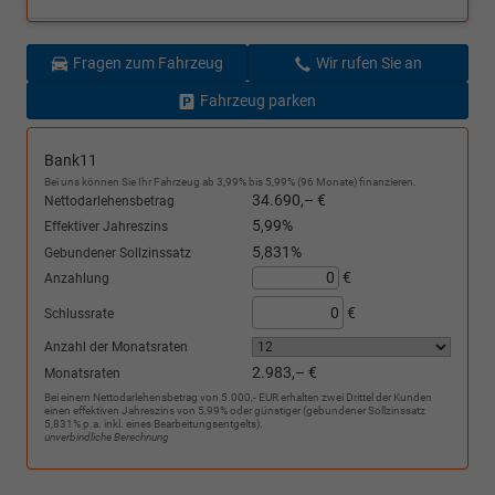
Fragen zum Fahrzeug
Wir rufen Sie an
Fahrzeug parken
Bank11
Bei uns können Sie Ihr Fahrzeug ab 3,99% bis 5,99% (96 Monate) finanzieren.
34.690,– €
Nettodarlehensbetrag
5,99%
Effektiver Jahreszins
5,831%
Gebundener Sollzinssatz
€
Anzahlung
€
Schlussrate
Anzahl der Monatsraten
2.983,– €
Monatsraten
Bei einem Nettodarlehensbetrag von 5.000,- EUR erhalten zwei Drittel der Kunden
einen effektiven Jahreszins von 5,99% oder günstiger (gebundener Sollzinssatz
5,831% p.a. inkl. eines Bearbeitungsentgelts).
unverbindliche Berechnung