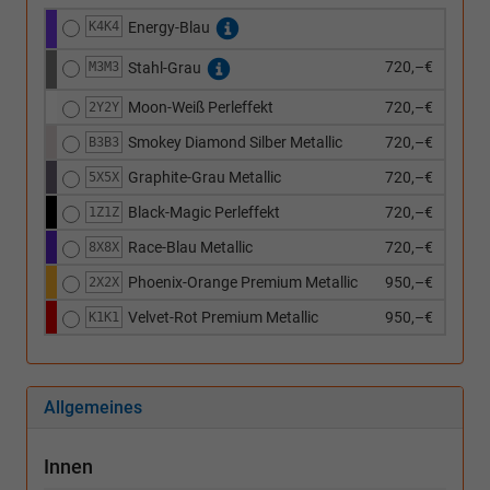
K4K4
Energy-Blau
720,–€
M3M3
Stahl-Grau
Moon-Weiß Perleffekt
720,–€
2Y2Y
Smokey Diamond Silber Metallic
720,–€
B3B3
Graphite-Grau Metallic
720,–€
5X5X
Black-Magic Perleffekt
720,–€
1Z1Z
Race-Blau Metallic
720,–€
8X8X
Phoenix-Orange Premium Metallic
950,–€
2X2X
Velvet-Rot Premium Metallic
950,–€
K1K1
Allgemeines
Innen