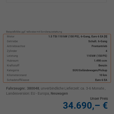
Beispielbilder, ggf. teilweise mit Sonderausstattung
Motor
1.5 TSI 110 kW (150 PS), 6-Gang, Euro 6 EA [0]
Getriebe
Schalt. 6-Gang
Antriebsachse
Frontantrieb
Zylinder
4
Leistung
110 kW (150 PS)
Hubraum
1.498 ccm
Kraftstoff
Benzin
Kategorie
SUV/Geländewagen/Pickup
Kilometerstand
10 km
Schadstoffklasse
Euro 6 EA
Fahrzeugnr.
:
380048
, unverbindliche Lieferzeit: ca. 3-6 Monate ,
Landesversion: EU - Europa,
Neuwagen
Unser Preis
34.690,– €