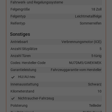
Fahrwerk- und Regelungssysteme
Felgengröße
18 Zoll
Felgentyp
Leichtmetallfelge
Reifentyp
Sommerreifen
Sonstiges
Antriebsart
Verbrennungsmotor (ICE)
Anzahl Sitzplätze
5
Anzahl Türen
5-türig
Codes: Hersteller-Code
NU7DM5/GWEKWEK
Garantieleistung
Fahrzeuggarantie vom Hersteller
HU/AU neu
Innenausstattung
Schwarz
Kilometerstand
10
Nichtraucher-Fahrzeug
Polsterung
Teilleder