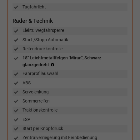
Tagfahrlicht
Räder & Technik
Elektr. Wegfahrsperre
Start-/Stopp Automatik
Reifendruckkontrolle
18" Leichtmetallfelgen "Miran", Schwarz
Reifen:
glanzgedreht
215/50
Fahrprofilauswahl
R18
(4x2),
ABS
225/50
Servolenkung
R18
(4x4)
Sommerreifen
Traktionskontrolle
ESP
Start per Knopfdruck
Zentralverriegelung mit Fernbedienung