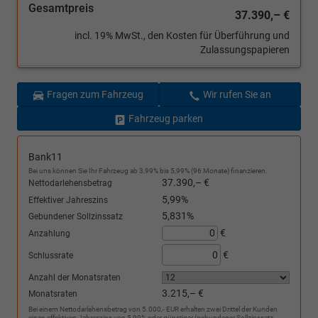
Gesamtpreis
37.390,– €
incl. 19% MwSt., den Kosten für Überführung und
Zulassungspapieren
Fragen zum Fahrzeug
Wir rufen Sie an
Fahrzeug parken
Bank11
Bei uns können Sie Ihr Fahrzeug ab 3,99% bis 5,99% (96 Monate) finanzieren.
37.390,– €
Nettodarlehensbetrag
5,99%
Effektiver Jahreszins
5,831%
Gebundener Sollzinssatz
€
Anzahlung
€
Schlussrate
Anzahl der Monatsraten
3.215,– €
Monatsraten
Bei einem Nettodarlehensbetrag von 5.000,- EUR erhalten zwei Drittel der Kunden
einen effektiven Jahreszins von 5,99% oder günstiger (gebundener Sollzinssatz