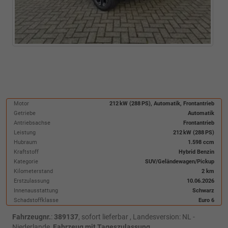
Motor
212 kW (288 PS), Automatik, Frontantrieb
Getriebe
Automatik
Antriebsachse
Frontantrieb
Leistung
212 kW (288 PS)
Hubraum
1.598 ccm
Kraftstoff
Hybrid Benzin
Kategorie
SUV/Geländewagen/Pickup
Kilometerstand
2 km
Erstzulassung
10.06.2026
Innenausstattung
Schwarz
Schadstoffklasse
Euro 6
Fahrzeugnr.
:
389137
,
sofort lieferbar
, Landesversion: NL -
Niederlande,
Fahrzeug mit Tageszulassung