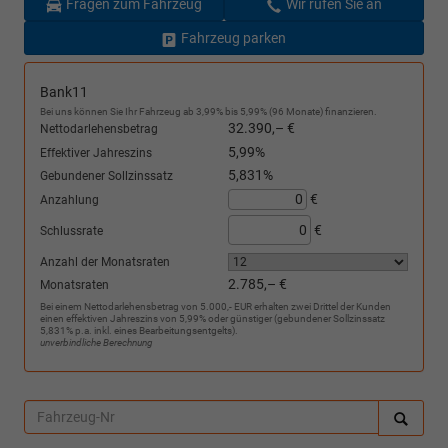
Fragen zum Fahrzeug
Wir rufen Sie an
Fahrzeug parken
Bank11
Bei uns können Sie Ihr Fahrzeug ab 3,99% bis 5,99% (96 Monate) finanzieren.
32.390,– €
Nettodarlehensbetrag
5,99%
Effektiver Jahreszins
5,831%
Gebundener Sollzinssatz
€
Anzahlung
€
Schlussrate
Anzahl der Monatsraten
2.785,– €
Monatsraten
Bei einem Nettodarlehensbetrag von 5.000,- EUR erhalten zwei Drittel der Kunden
einen effektiven Jahreszins von 5,99% oder günstiger (gebundener Sollzinssatz
5,831% p.a. inkl. eines Bearbeitungsentgelts).
unverbindliche Berechnung