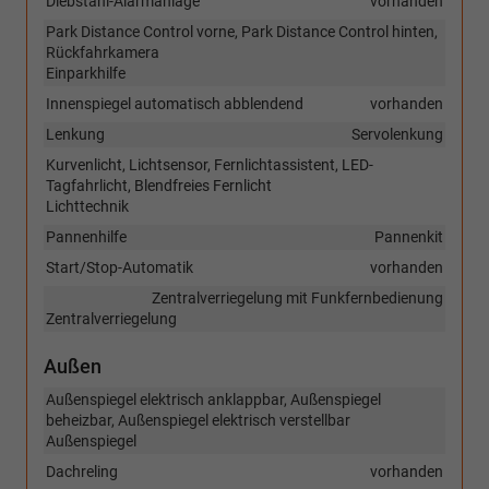
Diebstahl-Alarmanlage
vorhanden
Park Distance Control vorne, Park Distance Control hinten,
Rückfahrkamera
Einparkhilfe
Innenspiegel automatisch abblendend
vorhanden
Lenkung
Servolenkung
Kurvenlicht, Lichtsensor, Fernlichtassistent, LED-
Tagfahrlicht, Blendfreies Fernlicht
Lichttechnik
Pannenhilfe
Pannenkit
Start/Stop-Automatik
vorhanden
Zentralverriegelung mit Funkfernbedienung
Zentralverriegelung
Außen
Außenspiegel elektrisch anklappbar, Außenspiegel
beheizbar, Außenspiegel elektrisch verstellbar
Außenspiegel
Dachreling
vorhanden