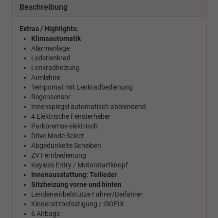
Beschreibung
Extras / Highlights:
Klimaautomatik
Alarmanlage
Lederlenkrad
Lenkradheizung
Armlehne
Tempomat mit Lenkradbedienung
Regensensor
Innenspiegel automatisch abblendend
4 Elektrische Fensterheber
Parkbremse elektrisch
Drive Mode Select
Abgedunkelte Scheiben
ZV Fernbedienung
Keyless Entry / Motorstartknopf
Innenausstattung: Teilleder
Sitzheizung vorne und hinten
Lendenwirbelstütze Fahrer/Beifahrer
Kindersitzbefestigung / ISOFIX
6 Airbags