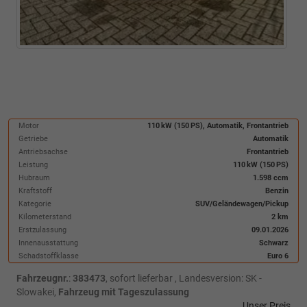
Motor
110 kW (150 PS), Automatik, Frontantrieb
Getriebe
Automatik
Antriebsachse
Frontantrieb
Leistung
110 kW (150 PS)
Hubraum
1.598 ccm
Kraftstoff
Benzin
Kategorie
SUV/Geländewagen/Pickup
Kilometerstand
2 km
Erstzulassung
09.01.2026
Innenausstattung
Schwarz
Schadstoffklasse
Euro 6
Fahrzeugnr.
:
383473
,
sofort lieferbar
, Landesversion: SK -
Slowakei,
Fahrzeug mit Tageszulassung
Unser Preis