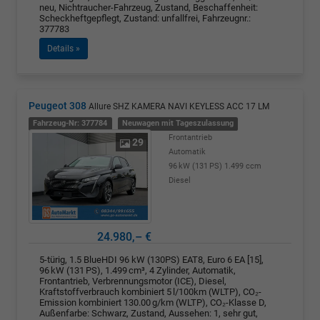
neu, Nichtraucher-Fahrzeug, Zustand, Beschaffenheit:
Scheckheftgepflegt, Zustand: unfallfrei, Fahrzeugnr.:
377783
Details »
Peugeot 308
Allure SHZ KAMERA NAVI KEYLESS ACC 17 LM
Fahrzeug-Nr: 377784
Neuwagen mit Tageszulassung
Frontantrieb
29
Automatik
96 kW (131 PS)
1.499 ccm
Diesel
24.980,– €
5-türig, 1.5 BlueHDI 96 kW (130PS) EAT8, Euro 6 EA [15],
96 kW (131 PS), 1.499 cm³, 4 Zylinder, Automatik,
Frontantrieb, Verbrennungsmotor (ICE), Diesel,
Kraftstoffverbrauch kombiniert 5 l/100km (WLTP), CO₂-
Emission kombiniert 130.00 g/km (WLTP), CO₂-Klasse D,
Außenfarbe: Schwarz, Zustand, Aussehen: 1, sehr gut,