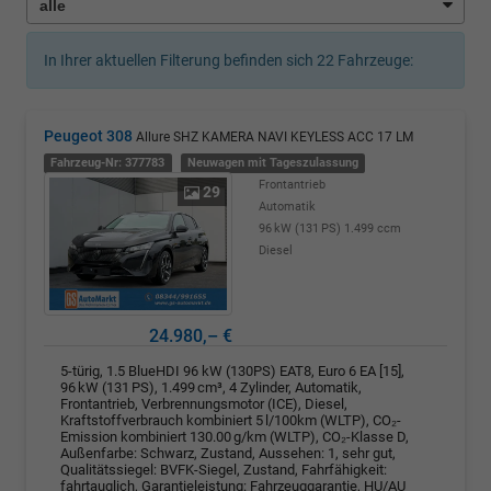
In Ihrer aktuellen Filterung befinden sich
22
Fahrzeuge:
Peugeot 308
Allure SHZ KAMERA NAVI KEYLESS ACC 17 LM
Fahrzeug-Nr: 377783
Neuwagen mit Tageszulassung
Frontantrieb
29
Automatik
96 kW (131 PS)
1.499 ccm
Diesel
24.980,– €
5-türig, 1.5 BlueHDI 96 kW (130PS) EAT8, Euro 6 EA [15],
96 kW (131 PS), 1.499 cm³, 4 Zylinder, Automatik,
Frontantrieb, Verbrennungsmotor (ICE), Diesel,
Kraftstoffverbrauch kombiniert 5 l/100km (WLTP), CO₂-
Emission kombiniert 130.00 g/km (WLTP), CO₂-Klasse D,
Außenfarbe: Schwarz, Zustand, Aussehen: 1, sehr gut,
Qualitätssiegel: BVFK-Siegel, Zustand, Fahrfähigkeit:
fahrtauglich, Garantieleistung: Fahrzeuggarantie, HU/AU