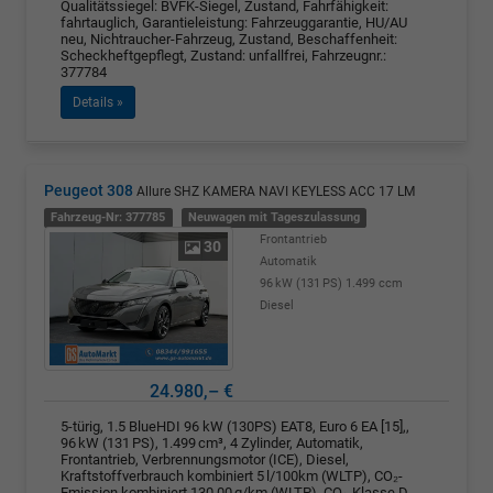
Qualitätssiegel: BVFK-Siegel, Zustand, Fahrfähigkeit:
fahrtauglich, Garantieleistung: Fahrzeuggarantie, HU/AU
neu, Nichtraucher-Fahrzeug, Zustand, Beschaffenheit:
Scheckheftgepflegt, Zustand: unfallfrei, Fahrzeugnr.:
377784
Details »
Peugeot 308
Allure SHZ KAMERA NAVI KEYLESS ACC 17 LM
Fahrzeug-Nr: 377785
Neuwagen mit Tageszulassung
Frontantrieb
30
Automatik
96 kW (131 PS)
1.499 ccm
Diesel
24.980,– €
5-türig, 1.5 BlueHDI 96 kW (130PS) EAT8, Euro 6 EA [15],,
96 kW (131 PS), 1.499 cm³, 4 Zylinder, Automatik,
Frontantrieb, Verbrennungsmotor (ICE), Diesel,
Kraftstoffverbrauch kombiniert 5 l/100km (WLTP), CO₂-
Emission kombiniert 130.00 g/km (WLTP), CO₂-Klasse D,