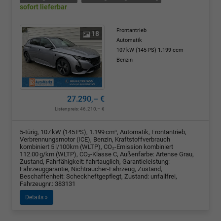
sofort lieferbar
Frontantrieb
18
Automatik
107 kW (145 PS)
1.199 ccm
Benzin
27.290,– €
Listenpreis:
46.210,– €
5-türig, 107 kW (145 PS), 1.199 cm³, Automatik, Frontantrieb,
Verbrennungsmotor (ICE), Benzin, Kraftstoffverbrauch
kombiniert 5 l/100km (WLTP), CO₂-Emission kombiniert
112.00 g/km (WLTP), CO₂-Klasse C, Außenfarbe: Artense Grau,
Zustand, Fahrfähigkeit: fahrtauglich, Garantieleistung:
Fahrzeuggarantie, Nichtraucher-Fahrzeug, Zustand,
Beschaffenheit: Scheckheftgepflegt, Zustand: unfallfrei,
Fahrzeugnr.: 383131
Details »