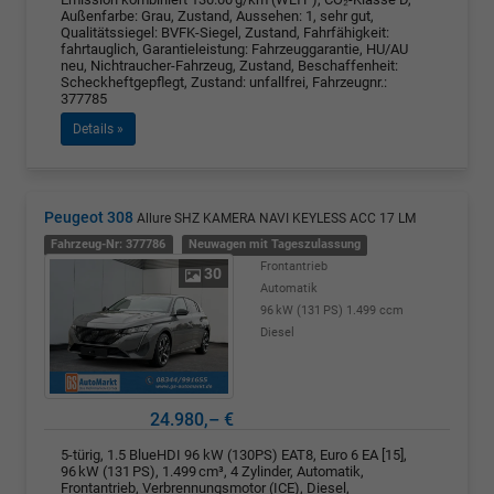
Außenfarbe: Grau, Zustand, Aussehen: 1, sehr gut,
Qualitätssiegel: BVFK-Siegel, Zustand, Fahrfähigkeit:
fahrtauglich, Garantieleistung: Fahrzeuggarantie, HU/AU
neu, Nichtraucher-Fahrzeug, Zustand, Beschaffenheit:
Scheckheftgepflegt, Zustand: unfallfrei, Fahrzeugnr.:
377785
Details »
Peugeot 308
Allure SHZ KAMERA NAVI KEYLESS ACC 17 LM
Fahrzeug-Nr: 377786
Neuwagen mit Tageszulassung
Frontantrieb
30
Automatik
96 kW (131 PS)
1.499 ccm
Diesel
24.980,– €
5-türig, 1.5 BlueHDI 96 kW (130PS) EAT8, Euro 6 EA [15],
96 kW (131 PS), 1.499 cm³, 4 Zylinder, Automatik,
Frontantrieb, Verbrennungsmotor (ICE), Diesel,