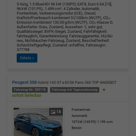
5-türig, 1.5 BlueHDI 96 kW (130PS) EAT8, Euro 6 EA [15],
96 kW (131 PS), 1.499 cm³, 4 Zylinder, Automatik,
Frontantrieb, Verbrennungsmotor (ICE), Diesel,
Kraftstoffverbrauch kombiniert 5 l/100km (WLTP), CO₂-
Emission kombiniert 130.00 g/km (WLTP), CO₂-Klasse D,
Außenfarbe: Grau, Zustand, Aussehen: 1, sehr gut,
Qualitätssiegel: BVFK-Siegel, Zustand, Fahrfähigkeit:
fahrtauglich, Garantieleistung: Fahrzeuggarantie, HU/AU
neu, Nichtraucher-Fahrzeug, Zustand, Beschaffenheit:
Scheckheftgepflegt, Zustand: unfallfrei, Fahrzeugnr.:
377788
Details »
Peugeot 308
Hybrid 145 GT e-DCS6 Pano 360 TOP ANGEBOT
Fahrzeug-Nr: 383118
Fahrzeug mit Tageszulassung
sofort lieferbar
Frontantrieb
18
Automatik
107 kW (145 PS)
1.199 ccm
Benzin