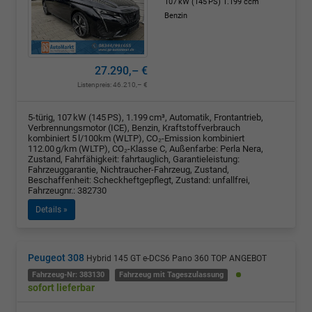
107 kW (145 PS)
1.199 ccm
Benzin
27.290,– €
Listenpreis:
46.210,– €
5-türig, 107 kW (145 PS), 1.199 cm³, Automatik, Frontantrieb,
Verbrennungsmotor (ICE), Benzin, Kraftstoffverbrauch
kombiniert 5 l/100km (WLTP), CO₂-Emission kombiniert
112.00 g/km (WLTP), CO₂-Klasse C, Außenfarbe: Perla Nera,
Zustand, Fahrfähigkeit: fahrtauglich, Garantieleistung:
Fahrzeuggarantie, Nichtraucher-Fahrzeug, Zustand,
Beschaffenheit: Scheckheftgepflegt, Zustand: unfallfrei,
Fahrzeugnr.: 382730
Details »
Peugeot 308
Hybrid 145 GT e-DCS6 Pano 360 TOP ANGEBOT
Fahrzeug-Nr: 383130
Fahrzeug mit Tageszulassung
sofort lieferbar