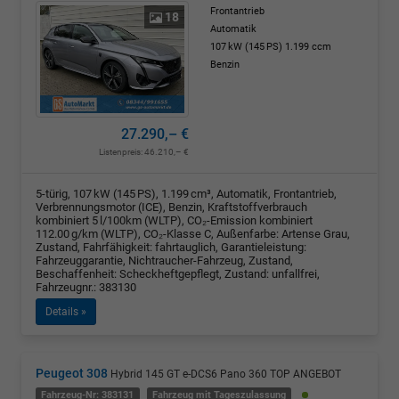
Frontantrieb
18
Automatik
107 kW (145 PS)
1.199 ccm
Benzin
27.290,– €
Listenpreis:
46.210,– €
5-türig, 107 kW (145 PS), 1.199 cm³, Automatik, Frontantrieb,
Verbrennungsmotor (ICE), Benzin, Kraftstoffverbrauch
kombiniert 5 l/100km (WLTP), CO₂-Emission kombiniert
112.00 g/km (WLTP), CO₂-Klasse C, Außenfarbe: Artense Grau,
Zustand, Fahrfähigkeit: fahrtauglich, Garantieleistung:
Fahrzeuggarantie, Nichtraucher-Fahrzeug, Zustand,
Beschaffenheit: Scheckheftgepflegt, Zustand: unfallfrei,
Fahrzeugnr.: 383130
Details »
Peugeot 308
Hybrid 145 GT e-DCS6 Pano 360 TOP ANGEBOT
Fahrzeug-Nr: 383131
Fahrzeug mit Tageszulassung