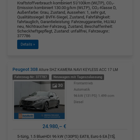
Kraftstoffverbrauch kombiniert 5 l/100km (WLTP), CO₂-
Emission kombiniert 130.00 g/km (WLTP), CO₂-Klasse D,
Außenfarbe: Grau, Zustand, Aussehen: 1, sehr gut,
Qualitätssiegel: BVFK-Siegel, Zustand, Fahrfähigkeit:
fahrtauglich, Garantieleistung: Fahrzeuggarantie, HU/AU
neu, Nichtraucher-Fahrzeug, Zustand, Beschaffenheit:
Scheckheftgepflegt, Zustand: unfallfrei, Fahrzeugnr.:
377786
Details »
Peugeot 308
Allure SHZ KAMERA NAVI KEYLESS ACC 17 LM
Fahrzeug-Nr: 377787
Neuwagen mit Tageszulassung
Frontantrieb
30
Automatik
96 kW (131 PS)
1.499 ccm
Diesel
24.980,– €
5-türig, 1.5 BlueHDI 96 kW (130PS) EAT8, Euro 6 EA [15],