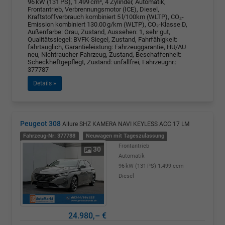
96 kW (131 PS), 1.499 cm³, 4 Zylinder, Automatik,
Frontantrieb, Verbrennungsmotor (ICE), Diesel,
Kraftstoffverbrauch kombiniert 5 l/100km (WLTP), CO₂-
Emission kombiniert 130.00 g/km (WLTP), CO₂-Klasse D,
Außenfarbe: Grau, Zustand, Aussehen: 1, sehr gut,
Qualitätssiegel: BVFK-Siegel, Zustand, Fahrfähigkeit:
fahrtauglich, Garantieleistung: Fahrzeuggarantie, HU/AU
neu, Nichtraucher-Fahrzeug, Zustand, Beschaffenheit:
Scheckheftgepflegt, Zustand: unfallfrei, Fahrzeugnr.:
377787
Details »
Peugeot 308
Allure SHZ KAMERA NAVI KEYLESS ACC 17 LM
Fahrzeug-Nr: 377788
Neuwagen mit Tageszulassung
Frontantrieb
30
Automatik
96 kW (131 PS)
1.499 ccm
Diesel
24.980,– €