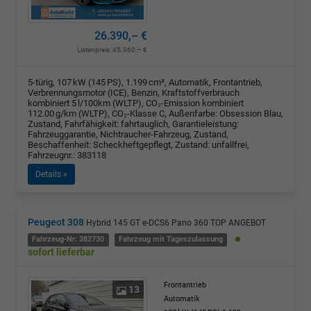
26.390,– €
Listenpreis:
45.360,– €
5-türig, 107 kW (145 PS), 1.199 cm³, Automatik, Frontantrieb,
Verbrennungsmotor (ICE), Benzin, Kraftstoffverbrauch
kombiniert 5 l/100km (WLTP), CO₂-Emission kombiniert
112.00 g/km (WLTP), CO₂-Klasse C, Außenfarbe: Obsession Blau,
Zustand, Fahrfähigkeit: fahrtauglich, Garantieleistung:
Fahrzeuggarantie, Nichtraucher-Fahrzeug, Zustand,
Beschaffenheit: Scheckheftgepflegt, Zustand: unfallfrei,
Fahrzeugnr.: 383118
Details »
Peugeot 308
Hybrid 145 GT e-DCS6 Pano 360 TOP ANGEBOT
Fahrzeug-Nr: 382730
Fahrzeug mit Tageszulassung
sofort lieferbar
Frontantrieb
13
Automatik