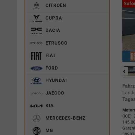
CITROËN
CUPRA
DACIA
ETRUSCO
FIAT
FORD
HYUNDAI
Fahrz
Lande
JAECOO
Tages
KIA
Motor
(ICE),
MERCEDES-BENZ
145.00
Garant
MG
38987