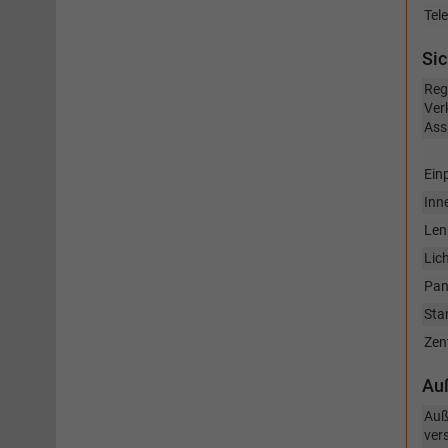
Tel
Sic
Reg
Ver
Ass
Einp
Inn
Len
Lic
Pan
Sta
Zen
Au
Auß
vers