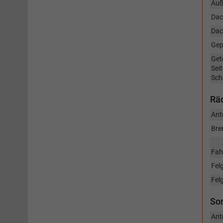
Auß
Dac
Dac
Gep
Get
Sei
Sch
Räd
Ant
Bre
Fah
Fel
Fel
So
Ant