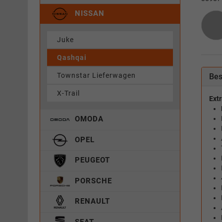
NISSAN
Juke
Qashqai
Townstar Lieferwagen
Bes
X-Trail
Extr
OMODA
OPEL
PEUGEOT
PORSCHE
RENAULT
SEAT