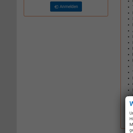
Anmelden
W
U
H
M
g