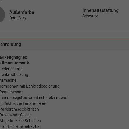
Innenausstattung
Außenfarbe
Schwarz
Dark Grey
chreibung
as / Highlights:
Klimaautomatik
Lederlenkrad
Lenkradheizung
Armlehne
Tempomat mit Lenkradbedienung
Regensensor
Innenspiegel automatisch abblendend
4 Elektrische Fensterheber
Parkbremse elektrisch
Drive Mode Select
Abgedunkelte Scheiben
Frontscheibe beheizbar