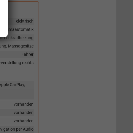
elektrisch
Klimaautomatik
 mit Lenkradheizung
izung, Massagesitze
Fahrer
zverstellung rechts
Apple CarPlay,
vorhanden
vorhanden
vorhanden
vigation per Audio