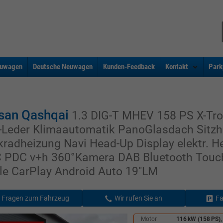
uwagen
Deutsche Neuwagen
Kunden-Feedback
Kontakt
Park
san Qashqai
1.3 DIG-T MHEV 158 PS X-Tro
l-Leder Klimaautomatik PanoGlasdach Sitzh
kradheizung Navi Head-Up Display elektr. H
 PDC v+h 360°Kamera DAB Bluetooth Touc
le CarPlay Android Auto 19"LM
Fragen zum Fahrzeug
Wir rufen Sie an
Fa
Motor
116 kW (158 PS),