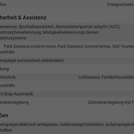
efon
Freisprecheinr
herheit & Assistenz
ensensor, Spurhalteassistent, Abstandstempomat adaptiv (ACC),
kehrzeichenerkennung, Müdigkeitserkennungs-Sensor
istenzsysteme
Park Distance Control vorne, Park Distance Control hinten, 360°-Kame
arkhilfe
enspiegel automatisch abblendend
kung
httechnik
Lichtsensor, Fernlichtassisten
nenhilfe
rt/Stop-Automatik
tralverriegelung
Zentralverriegelung mit
ßen
enspiegel elektrisch anklappbar, Außenspiegel beheizbar, Außenspiegel el
tellbar