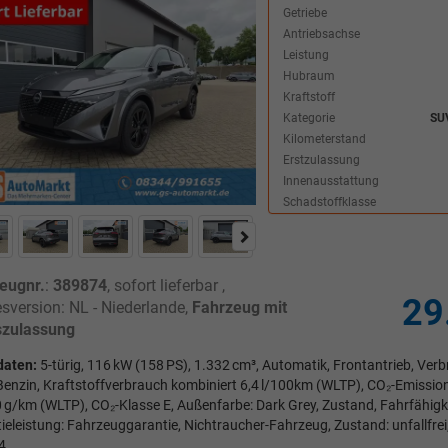
Getriebe
Antriebsachse
Leistung
Hubraum
Kraftstoff
Kategorie
SU
Kilometerstand
Erstzulassung
Innenausstattung
Schadstoffklasse
eugnr.
:
389874
,
sofort lieferbar
,
29
sversion: NL - Niederlande,
Fahrzeug mit
zulassung
daten:
5-türig, 116 kW (158 PS), 1.332 cm³, Automatik, Frontantrieb, Ve
 Benzin, Kraftstoffverbrauch kombiniert 6,4 l/100km (WLTP), CO₂-Emissio
 g/km (WLTP), CO₂-Klasse E, Außenfarbe: Dark Grey, Zustand, Fahrfähigkei
ieleistung: Fahrzeuggarantie, Nichtraucher-Fahrzeug, Zustand: unfallfrei
4