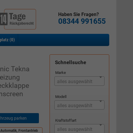
Haben Sie Fragen?
08344 991655
platz (
0
)
Schnellsuche
nic Tekna
Marke
eizung
alles ausgewählt
eckklappe
hscreen
Modell
alles ausgewählt
hrzeug parken
Kraftstoffart
alles ausgewählt
 Automatik, Frontantrieb