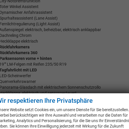
City-Notbremsfunktion
Toter Winkel Assistent
Dynamischer Anfahrassistent
Spurhalteassistent (Lane Assist)
Fernlichtregulierung (Light Assist)
Außenspiegel: elektrisch, beheizbar, elektrisch anklappbar
Dachreling Chrom
Heckklappe elektrisch
Rückfahrkamera
Rückfahrkamera 360
Parksensoren vorne + hinten
19"" LM-Felgen mit Reifen 235/50 R19
Tagfahrlicht mit LED
LED-Scheinwerfer
Querverkehrswarner
Panorama-Glasdach mit elektrischem Sonnenschutzrollo
Heckklappe, elektrisch und sensorgesteuert
Dynamische/sequenzielle Blinker vorne + hinten
ir respektieren Ihre Privatsphäre
Induktives Smartphone-Ladegerät
nsere Website setzt Cookies ein, um unsere Dienste für Sie bereitzustellen
Fahrersitz mit Memoryfunktion
ierbei berücksichtigen wir Ihre Auswahl und verarbeiten nur die Daten für
arketing, Analytics und Personalisierung, für die Sie uns Ihr Einverständn
eben. Sie können Ihre Einwilligung jederzeit mit Wirkung für die Zukunft