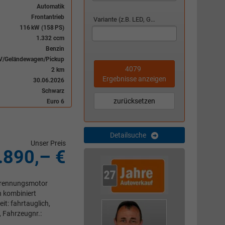
Automatik
Frontantrieb
Variante (z.B. LED, GTI, Facelift...)
116 kW (158 PS)
1.332 ccm
Benzin
V/Geländewagen/Pickup
4079
2 km
Ergebnisse anzeigen
30.06.2026
Schwarz
zurücksetzen
Euro 6
Detailsuche
Unser Preis
.890,– €
rbrennungsmotor
n kombiniert
t: fahrtauglich,
, Fahrzeugnr.: