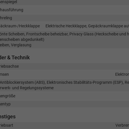
enspiegel
hausführung
hreling
äckraum-/Heckklappe
Elektrische Heckklappe, Gepäckraumklappe au
önte Scheiben, Frontscheibe beheizbar, Privacy Glass (Heckscheibe und h
tenscheiben abgedunkelt)
eiben, Verglasung
er & Technik
riebsachse
msen
Elektro
Antiblockiersystem (ABS), Elektronisches Stabilitäts-Programm (ESP), Re
rwerk- und Regelungssysteme
gengröße
gentyp
nstiges
riebsart
Verbre