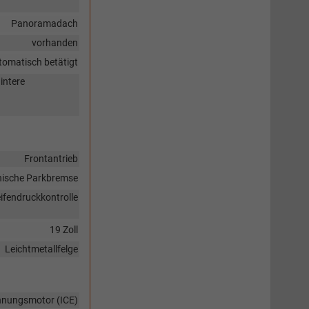
Panoramadach
vorhanden
tomatisch betätigt
intere
Frontantrieb
nische Parkbremse
ifendruckkontrolle
19 Zoll
Leichtmetallfelge
nnungsmotor (ICE)