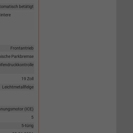
tomatisch betätigt
intere
Frontantrieb
nische Parkbremse
ifendruckkontrolle
19 Zoll
Leichtmetallfelge
nnungsmotor (ICE)
5
5-türig