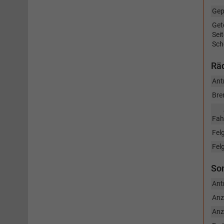
Gep
Get
Sei
Sch
Räd
Ant
Bre
Fah
Fel
Fel
So
Ant
Anz
Anz