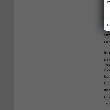
In
w
Fen
Kli
Len
D
Sitz
Sit
Sitz
In
Rad
Tou
Aud
Bor
Hea
Int
Nav
Tel