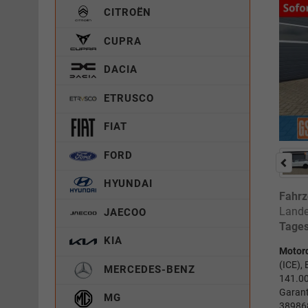
CITROËN
CUPRA
DACIA
ETRUSCO
FIAT
FORD
HYUNDAI
Fahrz
Lande
JAECOO
Tages
KIA
Motor
(ICE),
MERCEDES-BENZ
141.00
Garant
MG
38986