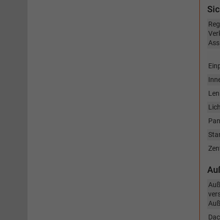
Sic
Reg
Ver
Ass
Einp
Inn
Len
Lic
Pan
Sta
Zen
Au
Auß
vers
Auß
Dac