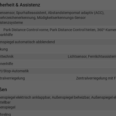
herheit & Assistenz
ensensor, Spurhalteassistent, Abstandstempomat adaptiv (ACC),
kehrzeichenerkennung, Müdigkeitserkennungs-Sensor
istenzsysteme
Park Distance Control vorne, Park Distance Control hinten, 360°-Kame
arkhilfe
enspiegel automatisch abblendend
kung
httechnik
Lichtsensor, Fernlichtassisten
nenhilfe
rt/Stop-Automatik
tralverriegelung
Zentralverriegelung mit
ßen
enspiegel elektrisch anklappbar, Außenspiegel beheizbar, Außenspiegel el
tellbar
enspiegel
hreling