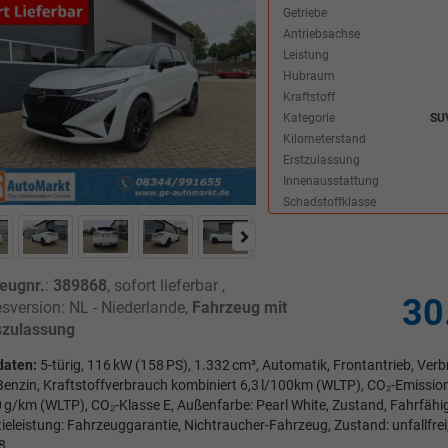
Getriebe
Antriebsachse
Leistung
Hubraum
Kraftstoff
Kategorie
SU
Kilometerstand
Erstzulassung
Innenausstattung
Schadstoffklasse
eugnr.
:
389868
,
sofort lieferbar
,
30
sversion: NL - Niederlande,
Fahrzeug mit
zulassung
daten:
5-türig, 116 kW (158 PS), 1.332 cm³, Automatik, Frontantrieb, Ve
 Benzin, Kraftstoffverbrauch kombiniert 6,3 l/100km (WLTP), CO₂-Emissio
 g/km (WLTP), CO₂-Klasse E, Außenfarbe: Pearl White, Zustand, Fahrfähigk
ieleistung: Fahrzeuggarantie, Nichtraucher-Fahrzeug, Zustand: unfallfrei
8