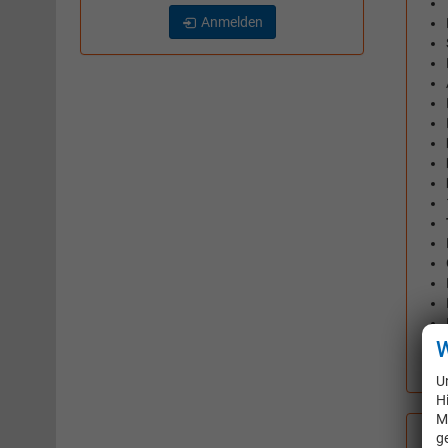
Anmelden
W
U
H
M
g