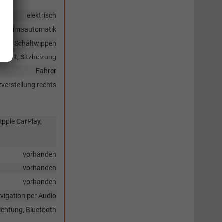
elektrisch
Klimaautomatik
g, mit Schaltwippen
eteilt, Sitzheizung
Fahrer
zverstellung rechts
Apple CarPlay,
vorhanden
vorhanden
vorhanden
vigation per Audio
ichtung, Bluetooth