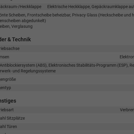
äckraum-/Heckklappe
Elektrische Heckklappe, Gepäckraumklappe au
önte Scheiben, Frontscheibe beheizbar, Privacy Glass (Heckscheibe und h
tenscheiben abgedunkelt)
eiben, Verglasung
er & Technik
riebsachse
msen
Elektro
Antiblockiersystem (ABS), Elektronisches Stabilitäts-Programm (ESP), Re
rwerk- und Regelungssysteme
gengröße
gentyp
nstiges
riebsart
Verbre
ahl Sitzplätze
ahl Türen