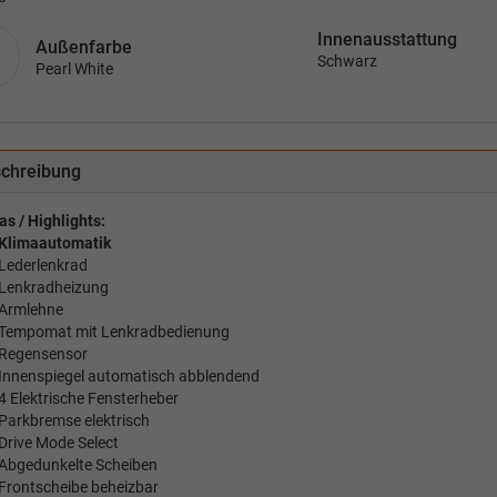
Innenausstattung
Außenfarbe
Schwarz
Pearl White
chreibung
as / Highlights:
Klimaautomatik
Lederlenkrad
Lenkradheizung
Armlehne
Tempomat mit Lenkradbedienung
Regensensor
Innenspiegel automatisch abblendend
4 Elektrische Fensterheber
Parkbremse elektrisch
Drive Mode Select
Abgedunkelte Scheiben
Frontscheibe beheizbar