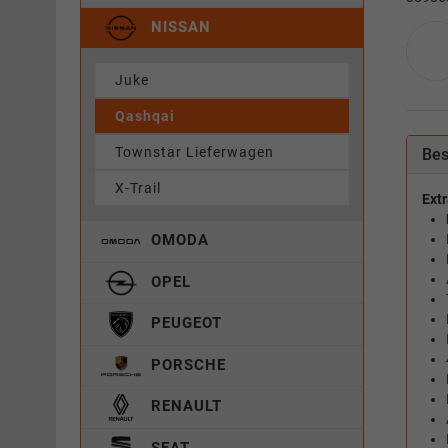
NISSAN
Juke
Qashqai
Townstar Lieferwagen
Bes
X-Trail
Extr
OMODA
OPEL
PEUGEOT
PORSCHE
RENAULT
SEAT