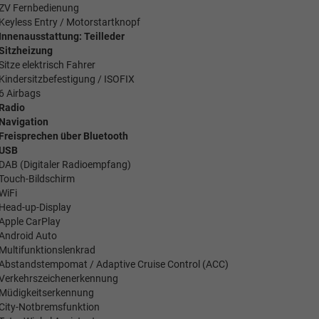
ZV Fernbedienung
Keyless Entry / Motorstartknopf
Innenausstattung: Teilleder
Sitzheizung
Sitze elektrisch Fahrer
Kindersitzbefestigung / ISOFIX
6 Airbags
Radio
Navigation
Freisprechen über Bluetooth
USB
DAB (Digitaler Radioempfang)
Touch-Bildschirm
WiFi
Head-up-Display
Apple CarPlay
Android Auto
Multifunktionslenkrad
Abstandstempomat / Adaptive Cruise Control (ACC)
Verkehrszeichenerkennung
Müdigkeitserkennung
City-Notbremsfunktion