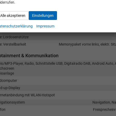
nen
iderrufen.
sterheber
matisierung
Alle akzeptieren
Einstellungen
krad
in Leder, höhenverstellbar, mit Multifunktionen, mit Lenkradheizun
atenschutzerklärung
Impressum
e
Isofix (Kindersitzbefestigung), Rücksitzbank hinten g
ze: Lordosenstütze
e: Verstellbarkeit
Memorypaket vorne links, elektr. Sit
fotainment & Kommunikation
io/MP3-Player, Radio, Schnittstelle USB, Digitalradio DAB, Android Auto, 
chscreen
ioanlage
dcomputer
d-up-Display
ernetanbindung mit WLAN-Hotspot
igationssystem
Navigation, Na
efon
Freisprecheinr