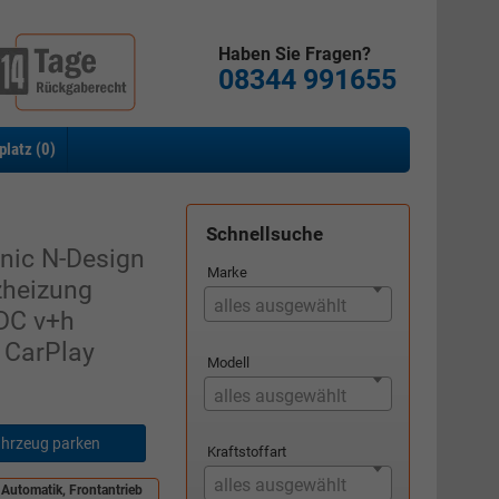
Haben Sie Fragen?
08344 991655
platz (
0
)
Schnellsuche
nic N-Design
Marke
zheizung
alles ausgewählt
DC v+h
 CarPlay
Modell
alles ausgewählt
hrzeug parken
Kraftstoffart
alles ausgewählt
 Automatik, Frontantrieb