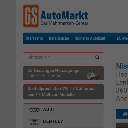
Startseite
Detailsuche
Sicherer Autokauf
EU-Ne
Nis
EU Neuwagen Neuzugänge
Hea
SOFORT VERFÜGBAR
Len
Bestellpreislisten VW T7 California
360
und T7 Multivan Modelle
And
AUDI
BENTLEY