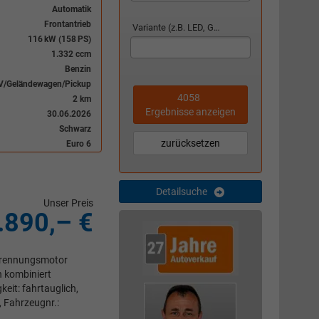
Automatik
Frontantrieb
Variante (z.B. LED, GTI, Facelift...)
116 kW (158 PS)
1.332 ccm
Benzin
V/Geländewagen/Pickup
4058
2 km
Ergebnisse anzeigen
30.06.2026
Schwarz
zurücksetzen
Euro 6
Detailsuche
Unser Preis
.890,– €
rbrennungsmotor
n kombiniert
eit: fahrtauglich,
, Fahrzeugnr.: