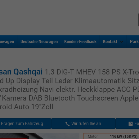
uwagen
Deutsche Neuwagen
Kunden-Feedback
Kontakt
Park
san Qashqai
1.3 DIG-T MHEV 158 PS X-Tro
d-Up Display Teil-Leder Klimaautomatik Sit
kradheizung Navi elektr. Heckklappe ACC P
°Kamera DAB Bluetooth Touchscreen Apple
roid Auto 19"Zoll
Fragen zum Fahrzeug
Wir rufen Sie an
Fa
Motor
116 kW (158 PS),