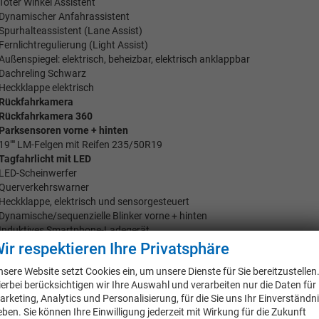
Toter Winkel Assistent
Dynamischer Anfahrassistent
Spurhalteassistent (Lane Assist)
Fernlichtregulierung (Light Assist)
Außenspiegel: elektrisch, beheizbar, elektrisch anklappbar
Dachreling Schwarz
Heckklappe elektrisch
Rückfahrkamera
Rückfahrkamera 360
Parksensoren vorne + hinten
19"" LM-Felgen mit Reifen 235/50R19
Tagfahrlicht mit LED
LED-Scheinwerfer
Querverkehrswarner
Heckklappe, elektrisch und sensorgesteuert
Dynamische/sequenzielle Blinker vorne + hinten
Induktives Smartphone-Ladegerät
Fahrersitz elektrisch einstellbar, inkl. Memory-Funktion
ir respektieren Ihre Privatsphäre
nsere Website setzt Cookies ein, um unsere Dienste für Sie bereitzustellen
ierbei berücksichtigen wir Ihre Auswahl und verarbeiten nur die Daten für
arketing, Analytics und Personalisierung, für die Sie uns Ihr Einverständn
eben. Sie können Ihre Einwilligung jederzeit mit Wirkung für die Zukunft