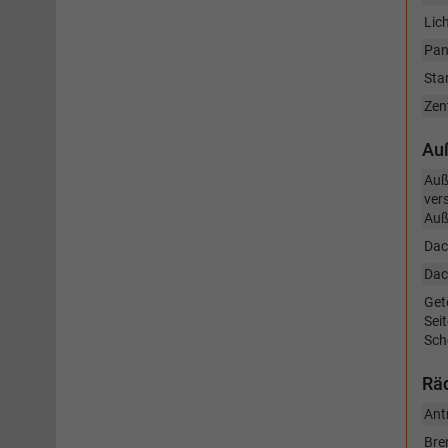
Lic
Pan
Sta
Zen
Au
Auß
vers
Auß
Dac
Dac
Get
Sei
Sch
Räd
Ant
Bre