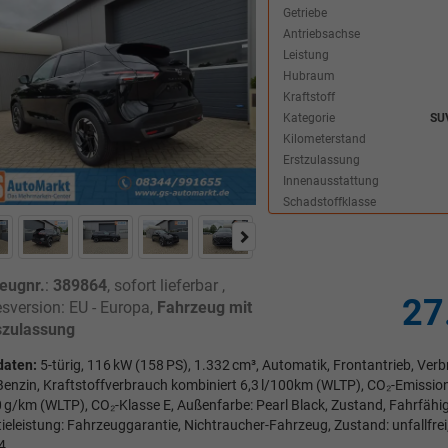
Getriebe
Antriebsachse
Leistung
Hubraum
Kraftstoff
Kategorie
SU
Kilometerstand
Erstzulassung
Innenausstattung
Schadstoffklasse
eugnr.
:
389864
,
sofort lieferbar
,
27
sversion: EU - Europa,
Fahrzeug mit
zulassung
daten:
5-türig, 116 kW (158 PS), 1.332 cm³, Automatik, Frontantrieb, Ve
 Benzin, Kraftstoffverbrauch kombiniert 6,3 l/100km (WLTP), CO₂-Emissio
 g/km (WLTP), CO₂-Klasse E, Außenfarbe: Pearl Black, Zustand, Fahrfähigk
ieleistung: Fahrzeuggarantie, Nichtraucher-Fahrzeug, Zustand: unfallfrei
4