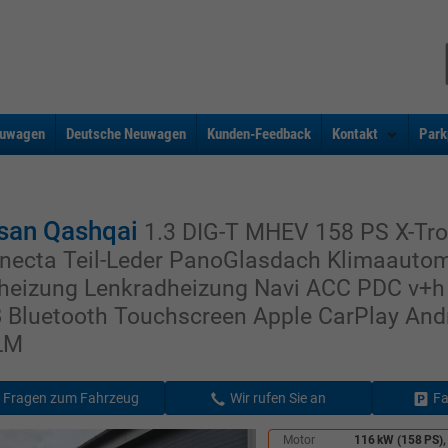
uwagen
Deutsche Neuwagen
Kunden-Feedback
Kontakt
Park
san Qashqai
1.3 DIG-T MHEV 158 PS X-Tro
necta Teil-Leder PanoGlasdach Klimaautom
zheizung Lenkradheizung Navi ACC PDC v+
 Bluetooth Touchscreen Apple CarPlay And
LM
Fragen zum Fahrzeug
Wir rufen Sie an
Fa
Motor
116 kW (158 PS),