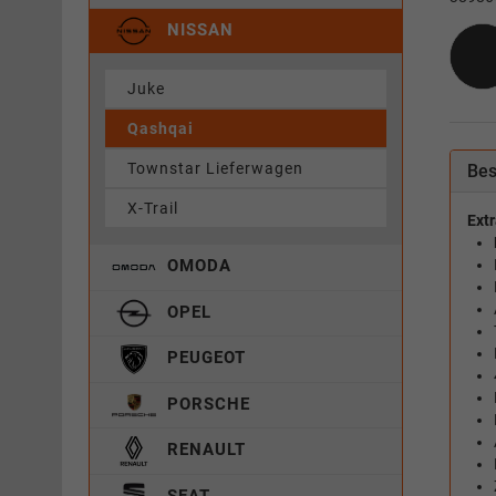
NISSAN
Juke
Qashqai
Townstar Lieferwagen
Bes
X-Trail
Extr
OMODA
OPEL
PEUGEOT
PORSCHE
RENAULT
SEAT