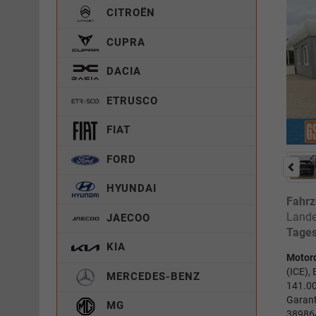
CITROËN
CUPRA
DACIA
ETRUSCO
FIAT
FORD
HYUNDAI
Fahrz
Lande
JAECOO
Tages
KIA
Motor
(ICE),
MERCEDES-BENZ
141.00
Garant
MG
38986