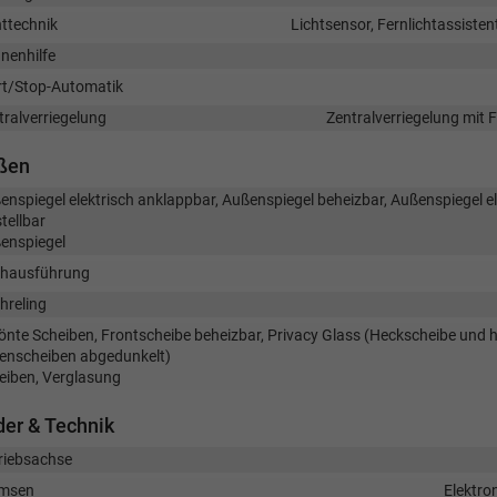
httechnik
Lichtsensor, Fernlichtassisten
nenhilfe
rt/Stop-Automatik
tralverriegelung
Zentralverriegelung mit
ßen
enspiegel elektrisch anklappbar, Außenspiegel beheizbar, Außenspiegel el
tellbar
enspiegel
hausführung
hreling
önte Scheiben, Frontscheibe beheizbar, Privacy Glass (Heckscheibe und h
tenscheiben abgedunkelt)
eiben, Verglasung
er & Technik
riebsachse
msen
Elektro