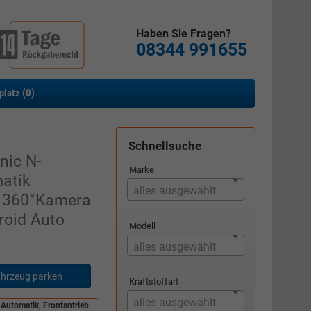
Haben Sie Fragen?
08344 991655
platz (
0
)
Schnellsuche
nic N-
Marke
atik
alles ausgewählt
h 360°Kamera
roid Auto
Modell
alles ausgewählt
hrzeug parken
Kraftstoffart
alles ausgewählt
 Automatik, Frontantrieb