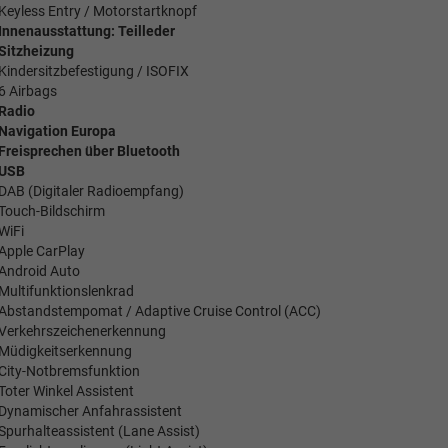
Keyless Entry / Motorstartknopf
Innenausstattung: Teilleder
Sitzheizung
Kindersitzbefestigung / ISOFIX
6 Airbags
Radio
Navigation Europa
Freisprechen über Bluetooth
USB
DAB (Digitaler Radioempfang)
Touch-Bildschirm
WiFi
Apple CarPlay
Android Auto
Multifunktionslenkrad
Abstandstempomat / Adaptive Cruise Control (ACC)
Verkehrszeichenerkennung
Müdigkeitserkennung
City-Notbremsfunktion
Toter Winkel Assistent
Dynamischer Anfahrassistent
Spurhalteassistent (Lane Assist)