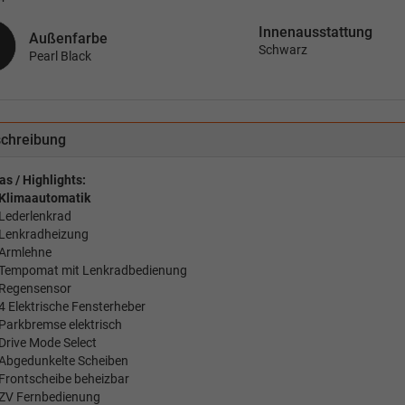
Innenausstattung
Außenfarbe
Schwarz
Pearl Black
chreibung
as / Highlights:
Klimaautomatik
Lederlenkrad
Lenkradheizung
Armlehne
Tempomat mit Lenkradbedienung
Regensensor
4 Elektrische Fensterheber
Parkbremse elektrisch
Drive Mode Select
Abgedunkelte Scheiben
Frontscheibe beheizbar
ZV Fernbedienung