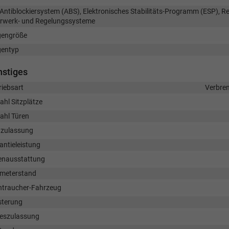
Antiblockiersystem (ABS), Elektronisches Stabilitäts-Programm (ESP), Re
rwerk- und Regelungssysteme
gengröße
gentyp
nstiges
riebsart
Verbre
ahl Sitzplätze
ahl Türen
tzulassung
antieleistung
enausstattung
ometerstand
htraucher-Fahrzeug
sterung
eszulassung