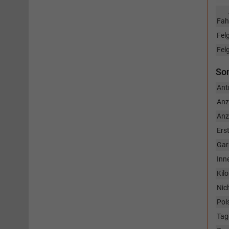
Fah
Fel
Fel
So
Ant
Anz
Anz
Ers
Gar
Inn
Kil
Nic
Pol
Tag