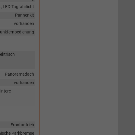
t, LED-Tagfahrlicht
Pannenkit
vorhanden
 Funkfernbedienung
ektrisch
Panoramadach
vorhanden
intere
Frontantrieb
nische Parkbremse