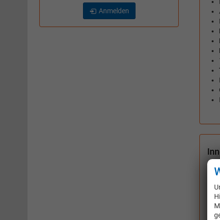
Anmelden
In
Fen
W
Kli
U
Len
H
M
Sitz
g