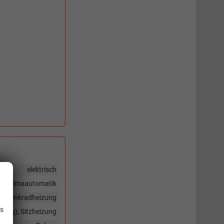
elektrisch
Klimaautomatik
.
 mit Lenkradheizung
is
igung), Sitzheizung