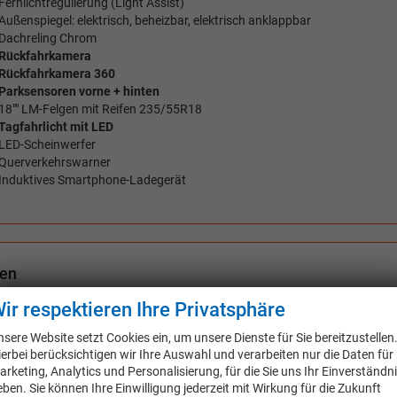
Fernlichtregulierung (Light Assist)
Außenspiegel: elektrisch, beheizbar, elektrisch anklappbar
Dachreling Chrom
Rückfahrkamera
Rückfahrkamera 360
Parksensoren vorne + hinten
18"" LM-Felgen mit Reifen 235/55R18
Tagfahrlicht mit LED
LED-Scheinwerfer
Querverkehrswarner
Induktives Smartphone-Ladegerät
nen
sterheber
ir respektieren Ihre Privatsphäre
matisierung
nsere Website setzt Cookies ein, um unsere Dienste für Sie bereitzustellen
krad
in Leder, höhenverstellbar, mit Multifunktionen,
ierbei berücksichtigen wir Ihre Auswahl und verarbeiten nur die Daten für
arketing, Analytics und Personalisierung, für die Sie uns Ihr Einverständn
e
Isofix (Kindersitzbefest
eben. Sie können Ihre Einwilligung jederzeit mit Wirkung für die Zukunft