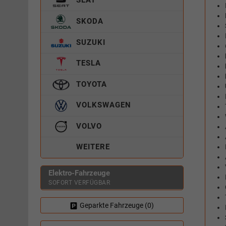
SKODA
SUZUKI
TESLA
TOYOTA
VOLKSWAGEN
VOLVO
WEITERE
Elektro-Fahrzeuge
SOFORT VERFÜGBAR
Geparkte Fahrzeuge (
0
)