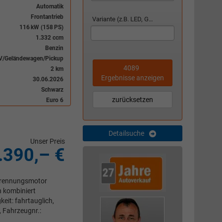
Automatik
Frontantrieb
Variante (z.B. LED, GTI, Facelift...)
116 kW (158 PS)
1.332 ccm
Benzin
V/Geländewagen/Pickup
4089
2 km
Ergebnisse anzeigen
30.06.2026
Schwarz
zurücksetzen
Euro 6
Detailsuche
Unser Preis
.390,– €
rbrennungsmotor
n kombiniert
eit: fahrtauglich,
, Fahrzeugnr.: