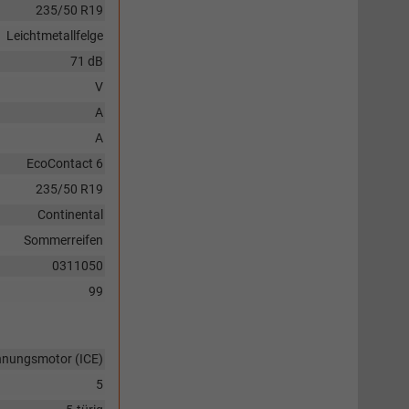
235/50 R19
Leichtmetallfelge
71 dB
V
A
A
EcoContact 6
235/50 R19
Continental
Sommerreifen
0311050
99
nnungsmotor (ICE)
5