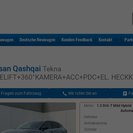
uwagen
Deutsche Neuwagen
Kunden-Feedback
Kontakt
Park
san Qashqai
Tekna
ELIFT+360°KAMERA+ACC+PDC+EL. HECKK
Fragen zum Fahrzeug
Wir rufen Sie an
Fa
Motor
1.3 DIG-T Mild Hybrid
Automat
Getriebe
Antriebsachse
Zylinder