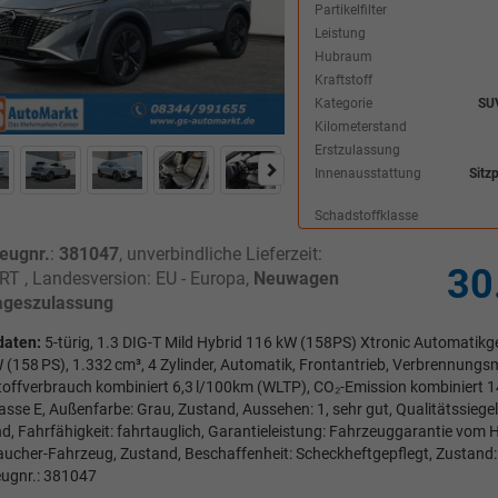
Partikelfilter
Leistung
Hubraum
Kraftstoff
Kategorie
SU
Kilometerstand
Erstzulassung
Innenausstattung
Sitz
Schadstoffklasse
eugnr.
:
381047
, unverbindliche Lieferzeit:
30
T , Landesversion: EU - Europa,
Neuwagen
ageszulassung
daten:
5-türig, 1.3 DIG-T Mild Hybrid 116 kW (158PS) Xtronic Automatikget
 (158 PS), 1.332 cm³, 4 Zylinder, Automatik, Frontantrieb, Verbrennungsm
toffverbrauch kombiniert 6,3 l/100km (WLTP), CO₂-Emission kombiniert 
asse E, Außenfarbe: Grau, Zustand, Aussehen: 1, sehr gut, Qualitätssiegel
d, Fahrfähigkeit: fahrtauglich, Garantieleistung: Fahrzeuggarantie vom H
aucher-Fahrzeug, Zustand, Beschaffenheit: Scheckheftgepflegt, Zustand: u
ugnr.: 381047