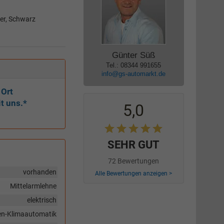
der, Schwarz
Günter Süß
Tel.: 08344 991655
info@gs-automarkt.de
 Ort
t uns.*
5,0
SEHR GUT
72 Bewertungen
vorhanden
Alle Bewertungen anzeigen >
Mittelarmlehne
elektrisch
en-Klimaautomatik