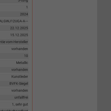
5-türig
1
2024
ALGWJ12UGA-A---
22.12.2025
15.12.2025
tie vom Hersteller
vorhanden
10
Metallic
vorhanden
Kunstleder
BVFK-Siegel
vorhanden
unfallfrei
1, sehr gut