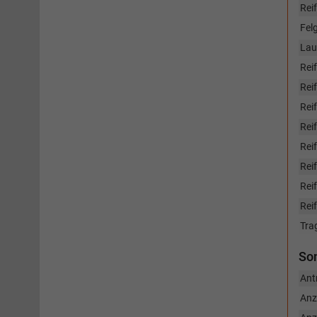
Rei
Fel
Lau
Rei
Reif
Rei
Rei
Rei
Reif
Rei
Rei
Tra
So
Ant
Anz