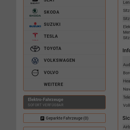
Len
Sitz
SKODA
Sit
SUZUKI
Elek
Mem
TESLA
Sitz
TOYOTA
In
VOLKSWAGEN
Aud
VOLVO
Bor
Hea
WEITERE
Nav
Tel
Elektro-Fahrzeuge
SOFORT VERFÜGBAR
Vol
Sic
Geparkte Fahrzeuge (
0
)
Air