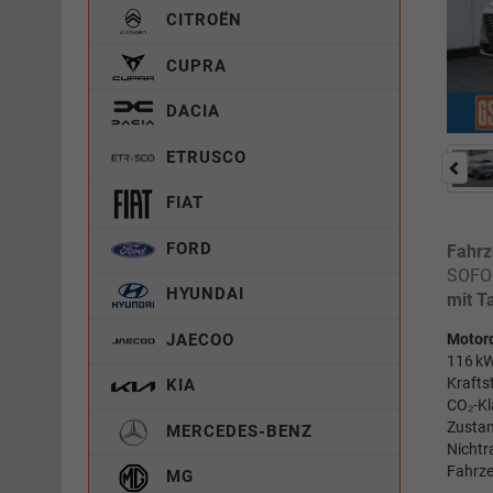
CITROËN
CUPRA
DACIA
ETRUSCO
FIAT
FORD
Fahrz
SOFOR
HYUNDAI
mit T
JAECOO
Motor
116 kW
Krafts
KIA
CO₂-Kl
Zustan
MERCEDES-BENZ
Nichtr
Fahrze
MG