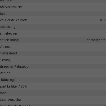
ahl Türen
ahl Vorbesitzer
jahr
es: Hersteller-Code
TDZ
tzulassung
antiebeginn
antieleistung
Fahrzeuggaran
AU neu
ometerstand
kierung
htraucher-Fahrzeug
sterung
litätssiegel
artikelfilter / SCR
tand
tand, Aussehen