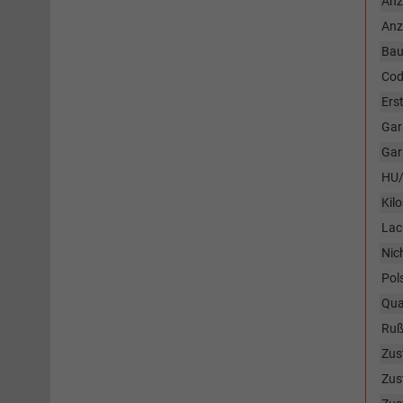
Anz
Anz
Bau
Cod
Ers
Gar
Gar
HU/
Kil
Lac
Nic
Pol
Qua
Rußp
Zus
Zus