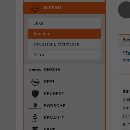
NISSAN
Juke
Qashqai
Bes
Townstar Lieferwagen
*Te
X-Trail
per
OMODA
OPEL
In
PEUGEOT
Amb
PORSCHE
Arm
Fen
RENAULT
Kli
SEAT