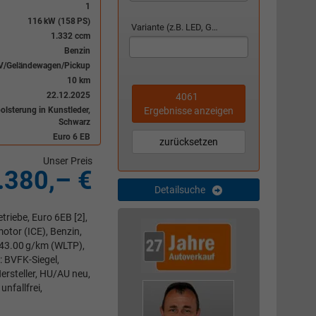
1
116 kW (158 PS)
Variante (z.B. LED, GTI, Facelift...)
1.332 ccm
Benzin
V/Geländewagen/Pickup
10 km
22.12.2025
4061
Ergebnisse anzeigen
polsterung in Kunstleder,
Schwarz
Euro 6 EB
zurücksetzen
Unser Preis
.380,– €
Detailsuche
riebe, Euro 6EB [2],
otor (ICE), Benzin,
143.00 g/km (WLTP),
: BVFK-Siegel,
ersteller, HU/AU neu,
nfallfrei,