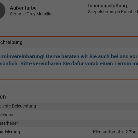
Innenausstattung
Außenfarbe
Sitzpolsterung in Kunstle
Ceramic Grey Metallic
chreibung
rminvereinbarung! Gerne beraten wir Sie auch bei uns vor
sönlich. Bitte vereinbaren Sie dafür vorab einen Termin mi
nen
iente-Beleuchtung
lehnen
sterheber
matisierung
Klimaautomatik, 2-Zon