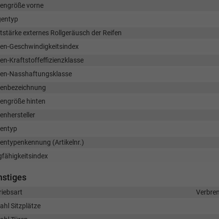
fengröße vorne
gentyp
tstärke externes Rollgeräusch der Reifen
fen-Geschwindigkeitsindex
en-Kraftstoffeffizienzklasse
fen-Nasshaftungsklasse
fenbezeichnung
fengröße hinten
enhersteller
fentyp
fentypenkennung (Artikelnr.)
gfähigkeitsindex
nstiges
riebsart
Verbre
ahl Sitzplätze