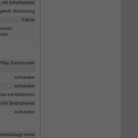
g, mit Schaltwippen
eteilt, Sitzheizung
Fahrer
rersitz,
sitz
arPlay, Touchscreen
vorhanden
vorhanden
ion mit Bildschirm
en für Smartphones
vorhanden
eitenairbags Vorne