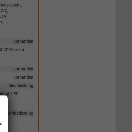
teassistent,
ACC),
CTA),
r,
vorhanden
, 360°-Kamera
vorhanden
vorhanden
Servolenkung
stent, LED-
.
 Funkfernbedienung
is