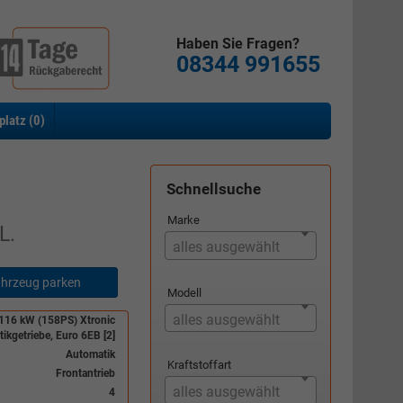
Haben Sie Fragen?
08344 991655
platz (
0
)
Schnellsuche
Marke
L.
alles ausgewählt
hrzeug parken
Modell
alles ausgewählt
 116 kW (158PS) Xtronic
ikgetriebe, Euro 6EB [2]
Automatik
Kraftstoffart
Frontantrieb
alles ausgewählt
4