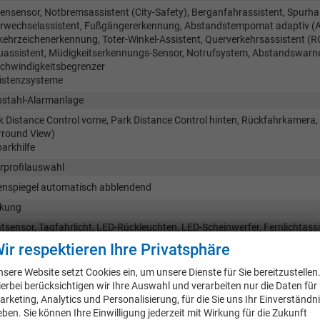
ensensor, Notbremsassistent (City-Safety), Berganfahrassistent, Spurhal
rwechselassistent, Fußgängererkennung, Abstandstempomat adaptiv (
kehrzeichenerkennung, Toter-Winkel-Assistent, Querverkehrsassistent (R
uassistent, Müdigkeitserkennungs-Sensor, Notrufsystem, Abstandswarne
chwindigkeitsbegrenzer
istenzsysteme
bstahl-Alarmanlage
k Distance Control vorne, Park Distance Control hinten, Rückfahrkamera
rround View)
arkhilfe
rprofilauswahl
enspiegel automatisch abblendend
kung
htsensor, Tagfahrlicht, LED-Rückleuchten, LED-Scheinwerfer, Fernlichtassi
fahrlicht, Voll-LED Scheinwerfer
ir respektieren Ihre Privatsphäre
httechnik
nsere Website setzt Cookies ein, um unsere Dienste für Sie bereitzustellen
tralverriegelung
Zentralverriegelung, Zentralverriegelung mit
ierbei berücksichtigen wir Ihre Auswahl und verarbeiten nur die Daten für
arketing, Analytics und Personalisierung, für die Sie uns Ihr Einverständn
ßen
eben. Sie können Ihre Einwilligung jederzeit mit Wirkung für die Zukunft