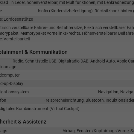
krad
in Leder, höhenverstellbar, mit Multifunktionen, mit Lenkradheizun
e
Isofix (Kindersitzbefestigung), Rücksitzbank hinten g
ze: Lordosenstütze
trisch verstellbare Fahrer- und Beifahrersitze, Elektrisch verstellbarer Fah
orypaket, Memorypaket vorne links/rechts, Höhenverstellbarer Beifahrer
e: Verstellbarkeit
fotainment & Kommunikation
Radio, Schnittstelle USB, Digitalradio DAB, Android Auto, Apple C
ioanlage
dcomputer
d-up-Display
igationssystem
Navigation, Navigat
efon
Freisprecheinrichtung, Bluetooth, Induktionslad
ldigitales Kombiinstrument (Virtual Cockpit)
herheit & Assistenz
bags
Airbag, Fenster-/Kopfairbags Vorne, S