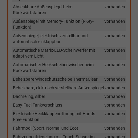
Absenkbare Außenspiegel beim
vorhanden
Rückwärtsfahren
Außenspiegel mit Memory-Funktion (I-Key-
vorhanden
Funktion)
Außenspiegel, elektrisch verstellbar und
vorhanden
automatisch einklappbar
Automatische Matrix-LED-Scheinwerfer mit
vorhanden
adaptivem Licht
Automatischer Heckscheibenwischer beim
vorhanden
Rückwärtsfahren
Beheizbare Windschutzscheibe ThermaClear
vorhanden
Beheizbare, elektrisch verstellbare Außenspiegel
vorhanden
Dachreling, silber
vorhanden
Easy-Fuel-Tankverschluss
vorhanden
Elektrische Heckklappenöffnung mit Hands-
vorhanden
Free-Funktion
Fahrmodi (Sport, Normal und Eco)
vorhanden
Fahrzeugentriegelung mit Touch-Sensor im
vorhanden