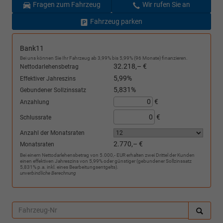
Fragen zum Fahrzeug
Wir rufen Sie an
Fahrzeug parken
Bank11
Bei uns können Sie Ihr Fahrzeug ab 3,99% bis 5,99% (96 Monate) finanzieren.
32.218,– €
Nettodarlehensbetrag
5,99%
Effektiver Jahreszins
5,831%
Gebundener Sollzinssatz
€
Anzahlung
€
Schlussrate
Anzahl der Monatsraten
2.770,– €
Monatsraten
Bei einem Nettodarlehensbetrag von 5.000,- EUR erhalten zwei Drittel der Kunden
einen effektiven Jahreszins von 5,99% oder günstiger (gebundener Sollzinssatz
5,831% p.a. inkl. eines Bearbeitungsentgelts).
unverbindliche Berechnung