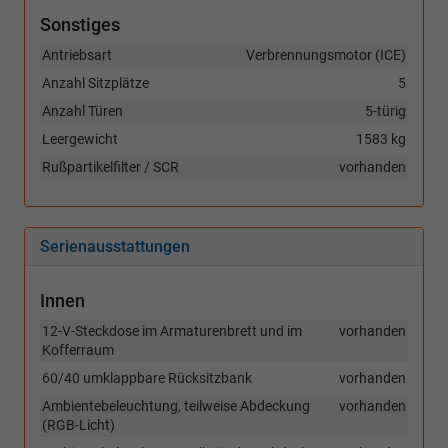
Sonstiges
Antriebsart
Verbrennungsmotor (ICE)
Anzahl Sitzplätze
5
Anzahl Türen
5-türig
Leergewicht
1583 kg
Rußpartikelfilter / SCR
vorhanden
Serienausstattungen
Innen
12-V-Steckdose im Armaturenbrett und im
vorhanden
Kofferraum
60/40 umklappbare Rücksitzbank
vorhanden
Ambientebeleuchtung, teilweise Abdeckung
vorhanden
(RGB-Licht)