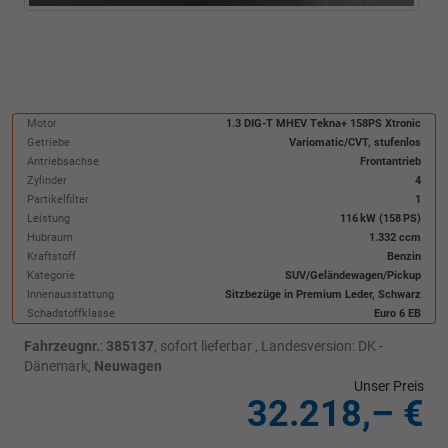
Motor
1.3 DIG-T MHEV Tekna+ 158PS Xtronic
Getriebe
Variomatic/CVT, stufenlos
Antriebsachse
Frontantrieb
Zylinder
4
Partikelfilter
1
Leistung
116 kW (158 PS)
Hubraum
1.332 ccm
Kraftstoff
Benzin
Kategorie
SUV/Geländewagen/Pickup
Innenausstattung
Sitzbezüge in Premium Leder, Schwarz
Schadstoffklasse
Euro 6 EB
Fahrzeugnr.
:
385137
,
sofort lieferbar
, Landesversion: DK -
Dänemark,
Neuwagen
Unser Preis
32.218,– €