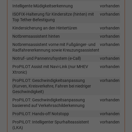
Intelligente Müdigkeitserkennung
vorhanden
ISOFIX-Halterung für Kindersitze (hinten) mit
vorhanden
Top Tether-Befestigung
Kindersicherung an den Hintertüren
vorhanden
Notbremsassistent hinten
vorhanden
Notbremsassistent vorne mit Fußgänger- und
vorhanden
Radfahrererkennung sowie Kreuzungsassistent
Notruf- und Pannenrufsystem (e-Call)
vorhanden
ProPILOT Assist mit Navi-Link (nur MHEV
vorhanden
Xtronic)
ProPILOT: Geschwindigkeitsanpassung
vorhanden
(Kurven, Kreisverkehre, Fahren bei niedriger
Geschwindigkeit)
ProPILOT: Geschwindigkeitsanpassung
vorhanden
basierend auf Verkehrsschilderkennung
ProPILOT: Hands-off Notstopp
vorhanden
ProPILOT: Intelligenter Spurhalteassistent
vorhanden
(LKA)