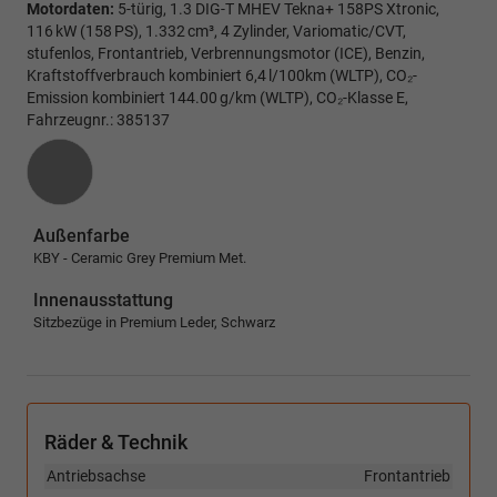
Motordaten:
5-türig, 1.3 DIG-T MHEV Tekna+ 158PS Xtronic,
116 kW (158 PS), 1.332 cm³, 4 Zylinder, Variomatic/CVT,
stufenlos, Frontantrieb, Verbrennungsmotor (ICE), Benzin,
Kraftstoffverbrauch kombiniert 6,4 l/100km (WLTP), CO₂-
Emission kombiniert 144.00 g/km (WLTP), CO₂-Klasse E,
Fahrzeugnr.: 385137
Außenfarbe
KBY - Ceramic Grey Premium Met.
Innenausstattung
Sitzbezüge in Premium Leder, Schwarz
Räder & Technik
Antriebsachse
Frontantrieb