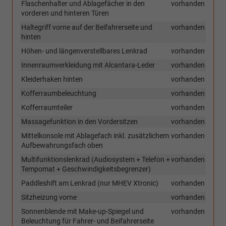
Flaschenhalter und Ablagefächer in den
vorhanden
vorderen und hinteren Türen
Haltegriff vorne auf der Beifahrerseite und
vorhanden
hinten
Höhen- und längenverstellbares Lenkrad
vorhanden
Innenraumverkleidung mit Alcantara-Leder
vorhanden
Kleiderhaken hinten
vorhanden
Kofferraumbeleuchtung
vorhanden
Kofferraumteiler
vorhanden
Massagefunktion in den Vordersitzen
vorhanden
Mittelkonsole mit Ablagefach inkl. zusätzlichem
vorhanden
Aufbewahrungsfach oben
Multifunktionslenkrad (Audiosystem + Telefon +
vorhanden
Tempomat + Geschwindigkeitsbegrenzer)
Paddleshift am Lenkrad (nur MHEV Xtronic)
vorhanden
Sitzheizung vorne
vorhanden
Sonnenblende mit Make-up-Spiegel und
vorhanden
Beleuchtung für Fahrer- und Beifahrerseite