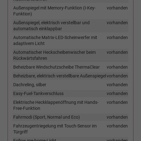
Außenspiegel mit Memory-Funktion (I-Key-
vorhanden
Funktion)
Außenspiegel, elektrisch verstellbar und
vorhanden
automatisch einklappbar
Automatische Matrix-LED-Scheinwerfer mit
vorhanden
adaptivem Licht
Automatischer Heckscheibenwischer beim
vorhanden
Rückwärtsfahren
Beheizbare Windschutzscheibe ThermaClear
vorhanden
Beheizbare, elektrisch verstellbare Außenspiegel
vorhanden
Dachreling, silber
vorhanden
Easy-Fuel-Tankverschluss
vorhanden
Elektrische Heckklappenöffnung mit Hands-
vorhanden
Free-Funktion
Fahrmodi (Sport, Normal und Eco)
vorhanden
Fahrzeugentriegelung mit Touch-Sensor im
vorhanden
Türgriff
Follow me-home-Licht
vorhanden