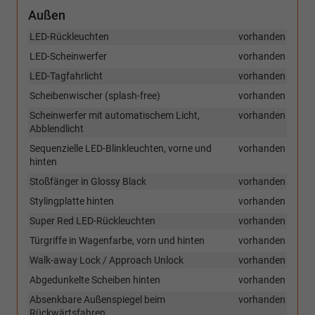
Außen
LED-Rückleuchten
vorhanden
LED-Scheinwerfer
vorhanden
LED-Tagfahrlicht
vorhanden
Scheibenwischer (splash-free)
vorhanden
Scheinwerfer mit automatischem Licht,
vorhanden
Abblendlicht
Sequenzielle LED-Blinkleuchten, vorne und
vorhanden
hinten
Stoßfänger in Glossy Black
vorhanden
Stylingplatte hinten
vorhanden
Super Red LED-Rückleuchten
vorhanden
Türgriffe in Wagenfarbe, vorn und hinten
vorhanden
Walk-away Lock / Approach Unlock
vorhanden
Abgedunkelte Scheiben hinten
vorhanden
Absenkbare Außenspiegel beim
vorhanden
Rückwärtsfahren