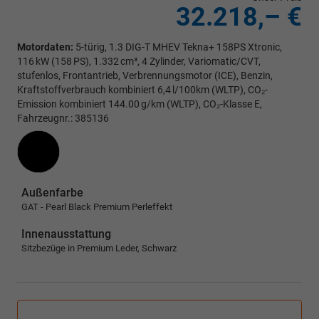
32.218,– €
Motordaten:
5-türig, 1.3 DIG-T MHEV Tekna+ 158PS Xtronic,
116 kW (158 PS), 1.332 cm³, 4 Zylinder, Variomatic/CVT,
stufenlos, Frontantrieb, Verbrennungsmotor (ICE), Benzin,
Kraftstoffverbrauch kombiniert 6,4 l/100km (WLTP), CO₂-
Emission kombiniert 144.00 g/km (WLTP), CO₂-Klasse E,
Fahrzeugnr.: 385136
Außenfarbe
GAT - Pearl Black Premium Perleffekt
Innenausstattung
Sitzbezüge in Premium Leder, Schwarz