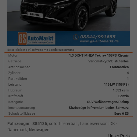
Beispielbilder, ggf. teilweise mit Sonderausstattung
Motor
1.3 DIG-T MHEV Tekna+ 158PS Xtronic
Getriebe
Variomatic/CVT, stufenlos
Antriebsachse
Frontantrieb
Zylinder
4
Partikelfilter
1
Leistung
116 kW (158 PS)
Hubraum
1.332 ccm
Kraftstoff
Benzin
Kategorie
SUV/Geländewagen/Pickup
Innenausstattung
Sitzbezüge in Premium Leder, Schwarz
Schadstoffklasse
Euro 6 EB
Fahrzeugnr.
:
385136
,
sofort lieferbar
, Landesversion: DK -
Dänemark,
Neuwagen
Unser Preis