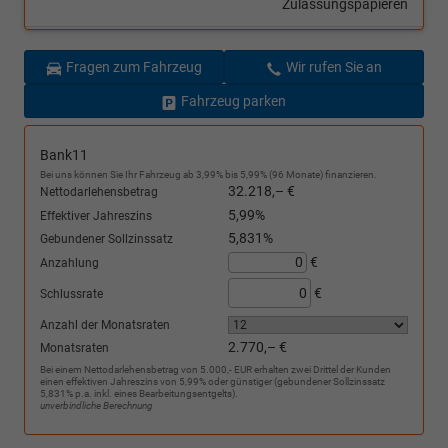
Zulassungspapieren
Fragen zum Fahrzeug
Wir rufen Sie an
Fahrzeug parken
Bank11
Bei uns können Sie Ihr Fahrzeug ab 3,99% bis 5,99% (96 Monate) finanzieren.
32.218,– €
Nettodarlehensbetrag
5,99%
Effektiver Jahreszins
5,831%
Gebundener Sollzinssatz
€
Anzahlung
€
Schlussrate
Anzahl der Monatsraten
2.770,– €
Monatsraten
Bei einem Nettodarlehensbetrag von 5.000,- EUR erhalten zwei Drittel der Kunden
einen effektiven Jahreszins von 5,99% oder günstiger (gebundener Sollzinssatz
5,831% p.a. inkl. eines Bearbeitungsentgelts).
unverbindliche Berechnung