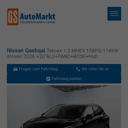
Menü
Nissan Qashqai
Tekna+ 1.3 MHEV 158PS/116kW
Xtronic 2026 +20"ALU+PANO+BOSE+HuD
Fragen zum Fahrzeug
Wir rufen Sie an
Fahrzeug parken