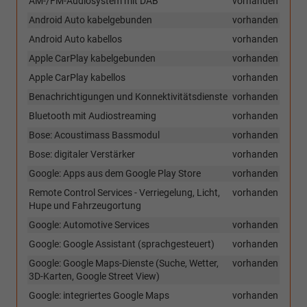
AM-/FM-Audiosystem mit DAB
vorhanden
Android Auto kabelgebunden
vorhanden
Android Auto kabellos
vorhanden
Apple CarPlay kabelgebunden
vorhanden
Apple CarPlay kabellos
vorhanden
Benachrichtigungen und Konnektivitätsdienste
vorhanden
Bluetooth mit Audiostreaming
vorhanden
Bose: Acoustimass Bassmodul
vorhanden
Bose: digitaler Verstärker
vorhanden
Google: Apps aus dem Google Play Store
vorhanden
Remote Control Services - Verriegelung, Licht,
vorhanden
Hupe und Fahrzeugortung
Google: Automotive Services
vorhanden
Google: Google Assistant (sprachgesteuert)
vorhanden
Google: Google Maps-Dienste (Suche, Wetter,
vorhanden
3D-Karten, Google Street View)
Google: integriertes Google Maps
vorhanden