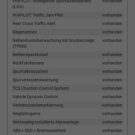
ProPILOT: Intelligenter Spurhalteassistent
vorhanden
(LKA)
ProPILOT: Traffic Jam Pilot
vorhanden
Rear Cross Traffic Alert
vorhanden
Regensensor
vorhanden
Reifendrucküberwachung mit Druckanzeige
vorhanden
(TPMS)
Reifenreparaturset
vorhanden
Rückfahrkamera
vorhanden
Spurhalteassistent
vorhanden
Spurverlassenswarnung
vorhanden
TCS (Traction Control System)
vorhanden
Vehicle Dynamic Control
vorhanden
Verkehrszeichenerkennung
vorhanden
Wegfahrsperre
vorhanden
Werksseitig installierte Alarmanlage
vorhanden
ABS + EBD + Bremsassistent
vorhanden