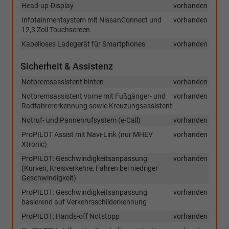
Head-up-Display
vorhanden
Infotainmentsystem mit NissanConnect und
vorhanden
12,3 Zoll Touchscreen
Kabelloses Ladegerät für Smartphones
vorhanden
Sicherheit & Assistenz
Notbremsassistent hinten
vorhanden
Notbremsassistent vorne mit Fußgänger- und
vorhanden
Radfahrererkennung sowie Kreuzungsassistent
Notruf- und Pannenrufsystem (e-Call)
vorhanden
ProPILOT Assist mit Navi-Link (nur MHEV
vorhanden
Xtronic)
ProPILOT: Geschwindigkeitsanpassung
vorhanden
(Kurven, Kreisverkehre, Fahren bei niedriger
Geschwindigkeit)
ProPILOT: Geschwindigkeitsanpassung
vorhanden
basierend auf Verkehrsschilderkennung
ProPILOT: Hands-off Notstopp
vorhanden