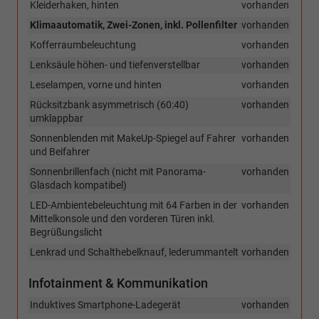
Kleiderhaken, hinten
vorhanden
Klimaautomatik, Zwei-Zonen, inkl. Pollenfilter
vorhanden
Kofferraumbeleuchtung
vorhanden
Lenksäule höhen- und tiefenverstellbar
vorhanden
Leselampen, vorne und hinten
vorhanden
Rücksitzbank asymmetrisch (60:40)
vorhanden
umklappbar
Sonnenblenden mit MakeUp-Spiegel auf Fahrer
vorhanden
und Beifahrer
Sonnenbrillenfach (nicht mit Panorama-
vorhanden
Glasdach kompatibel)
LED-Ambientebeleuchtung mit 64 Farben in der
vorhanden
Mittelkonsole und den vorderen Türen inkl.
Begrüßungslicht
Lenkrad und Schalthebelknauf, lederummantelt
vorhanden
Infotainment & Kommunikation
Induktives Smartphone-Ladegerät
vorhanden