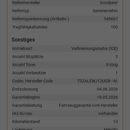
Reifenhersteller
Goodyear
Reifentyp
Sommerreifen
Reifentypenkennung (Artikelnr.)
549667
Tragfähigkeitsindex
100
Sonstiges
Antriebsart
Verbrennungsmotor (ICE)
Anzahl Sitzplätze
5
Anzahl Türen
5-türig
Anzahl Vorbesitzer
1
Codes: Hersteller-Code
TDZALEWJ12UGB---N-
Erstzulassung
04.06.2026
Garantiebeginn
19.05.2026
Garantieleistung
Fahrzeuggarantie vom Hersteller
HU/AU neu
vorhanden
Kilometerstand
10
Lackierung
Metallic