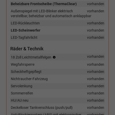
Beheizbare Frontscheibe (ThermaClear)
vorhanden
Außenspiegel mit LED-Blinker elektrisch
vorhanden
verstellbar, beheizbar und automatisch anklappbar
LED-Rückleuchten
vorhanden
LED-Scheinwerfer
vorhanden
LED-Tagfahrlicht
vorhanden
Räder & Technik
(Bereifung
vorhanden
18 Zoll Leichtmetallfelgen
235/55
Wegfahrsperre
vorhanden
R18)
Scheckheftgepflegt
vorhanden
Nichtraucher-Fahrzeug
vorhanden
Servolenkung
vorhanden
Sommerreifen
vorhanden
HU/AU neu
vorhanden
Deckelloser Tankverschluss (push/pull)
vorhanden
Anti-Blockiersystem (ABS) mit elektronischer
vorhanden