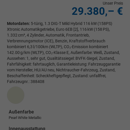
Unser Preis
29.380,– €
Motordaten:
5-türig, 1.3 DIG-T Mild Hybrid 116 kW (158PS)
Xtronic Automatikgetriebe, Euro 6EB [2], 116 kW (158 PS),
1.332 cm³, 4 Zylinder, Automatik, Frontantrieb,
Verbrennungsmotor (ICE), Benzin, Kraftstoffverbrauch
kombiniert 6,3 l/100km (WLTP), CO₂-Emission kombiniert
142.00 g/km (WLTP), CO₂-Klasse E, Außenfarbe: Weiß, Zustand,
Aussehen: 1, sehr gut, Qualitätssiegel: BVFK-Siegel, Zustand,
Fahrfähigkeit: fahrtauglich, Garantieleistung: Fahrzeuggarantie
vom Hersteller, HU/AU neu, Nichtraucher-Fahrzeug, Zustand,
Beschaffenheit: Scheckheftgepflegt, Zustand: unfallfrei,
Fahrzeugnr.: 388408
Außenfarbe
Pearl White Metallic
Innenausstattung