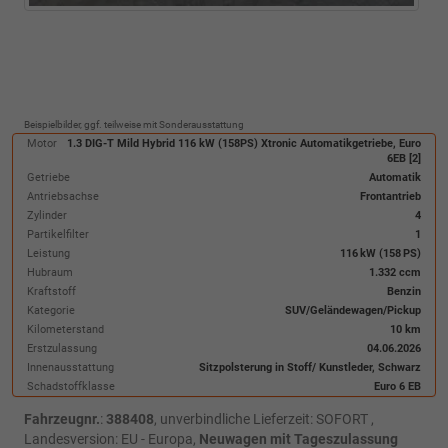
Beispielbilder, ggf. teilweise mit Sonderausstattung
Motor
1.3 DIG-T Mild Hybrid 116 kW (158PS) Xtronic Automatikgetriebe, Euro
6EB [2]
Getriebe
Automatik
Antriebsachse
Frontantrieb
Zylinder
4
Partikelfilter
1
Leistung
116 kW (158 PS)
Hubraum
1.332 ccm
Kraftstoff
Benzin
Kategorie
SUV/Geländewagen/Pickup
Kilometerstand
10 km
Erstzulassung
04.06.2026
Innenausstattung
Sitzpolsterung in Stoff/ Kunstleder, Schwarz
Schadstoffklasse
Euro 6 EB
Fahrzeugnr.
:
388408
, unverbindliche Lieferzeit: SOFORT ,
Landesversion: EU - Europa,
Neuwagen mit Tageszulassung