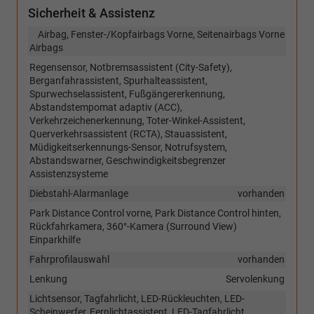
Sicherheit & Assistenz
Airbag, Fenster-/Kopfairbags Vorne, Seitenairbags Vorne
Airbags
Regensensor, Notbremsassistent (City-Safety),
Berganfahrassistent, Spurhalteassistent,
Spurwechselassistent, Fußgängererkennung,
Abstandstempomat adaptiv (ACC),
Verkehrzeichenerkennung, Toter-Winkel-Assistent,
Querverkehrsassistent (RCTA), Stauassistent,
Müdigkeitserkennungs-Sensor, Notrufsystem,
Abstandswarner, Geschwindigkeitsbegrenzer
Assistenzsysteme
Diebstahl-Alarmanlage
vorhanden
Park Distance Control vorne, Park Distance Control hinten,
Rückfahrkamera, 360°-Kamera (Surround View)
Einparkhilfe
Fahrprofilauswahl
vorhanden
Lenkung
Servolenkung
Lichtsensor, Tagfahrlicht, LED-Rückleuchten, LED-
Scheinwerfer, Fernlichtassistent, LED-Tagfahrlicht