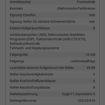
Antriebsachse
Frontantrieb
Bremsen
Elektronische Parkbremse
Eignung: Eisreifen
nein
Eignung: Reifen für extreme Schneeverhältnis
nein
Externe Rollgeräuschklasse
B
Antiblockiersystem (ABS), Elektronisches Stabilitäts-
Programm (ESP), Traktionskontrolle (ASR/CTS/ETS),
Reifendruckkontrolle
Fahrwerk- und Regelungssysteme
Felgengröße
18 Zoll
Felgentyp
Leichtmetallfelge
Lautstärke externes Rollgeräusch der Reifen
69 dB
Reifen-Geschwindigkeitsindex
V
Reifen-Kraftstoffeffizienzklasse
A
Reifen-Nasshaftungsklasse
B
Reifenbezeichnung
Eagle F1 Asymmetric 5
Reifengröße vorne
235/55 R18