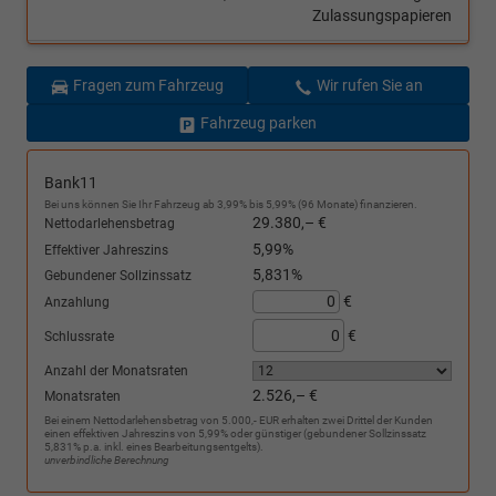
Zulassungspapieren
Fragen zum Fahrzeug
Wir rufen Sie an
Fahrzeug parken
Bank11
Bei uns können Sie Ihr Fahrzeug ab 3,99% bis 5,99% (96 Monate) finanzieren.
29.380,– €
Nettodarlehensbetrag
5,99%
Effektiver Jahreszins
5,831%
Gebundener Sollzinssatz
€
Anzahlung
€
Schlussrate
Anzahl der Monatsraten
2.526,– €
Monatsraten
Bei einem Nettodarlehensbetrag von 5.000,- EUR erhalten zwei Drittel der Kunden
einen effektiven Jahreszins von 5,99% oder günstiger (gebundener Sollzinssatz
5,831% p.a. inkl. eines Bearbeitungsentgelts).
unverbindliche Berechnung