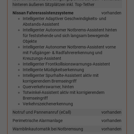
hinteren äußeren Sitzplätzen inkl. Top-Tether
Nissan Fahrerassistenzsysteme
vorhanden
Intelligenter Adaptiver Geschwindigkeits- und
Abstands-Assistent
Intelligenter Autonomer Notbrems-Assistent hinten
für feststehende und sich langsam bewegende
Objekte
Intelligenter Autonomer Notbrems-Assistent vorne
mit Fußgänger- & Radfahrererkennung und
Kreuzungs-Assistent
Intelligenter Frontkollisionswarnungs-Assistent
Intelligente Müdigkeitserkennung
Intelligenter Spurhalte-Assistent aktiv mit
korrigierendem Bremseingriff
Querverkehrswarner, hinten
Totwinkel-Assistent aktiv mit korrigierendem
Bremseingriff
Verkehrszeichenerkennung
Notruf und Pannenanruf (eCall)
vorhanden
Perimetrische Alarmanlage
vorhanden
Warnblinkautomatik bei Notbremsung
vorhanden