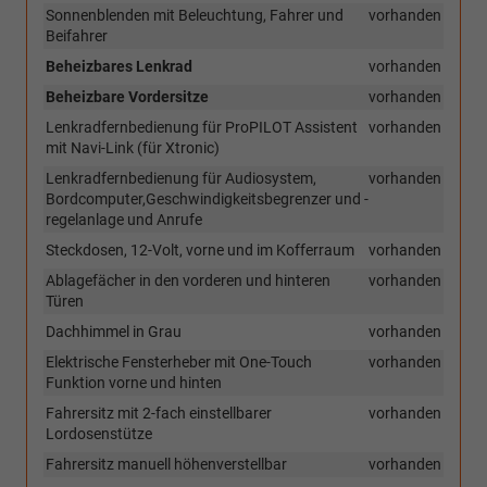
Sonnenblenden mit Beleuchtung, Fahrer und
vorhanden
Beifahrer
Beheizbares Lenkrad
vorhanden
Beheizbare Vordersitze
vorhanden
Lenkradfernbedienung für ProPILOT Assistent
vorhanden
mit Navi-Link (für Xtronic)
Lenkradfernbedienung für Audiosystem,
vorhanden
Bordcomputer,Geschwindigkeitsbegrenzer und -
regelanlage und Anrufe
Steckdosen, 12-Volt, vorne und im Kofferraum
vorhanden
Ablagefächer in den vorderen und hinteren
vorhanden
Türen
Dachhimmel in Grau
vorhanden
Elektrische Fensterheber mit One-Touch
vorhanden
Funktion vorne und hinten
Fahrersitz mit 2-fach einstellbarer
vorhanden
Lordosenstütze
Fahrersitz manuell höhenverstellbar
vorhanden