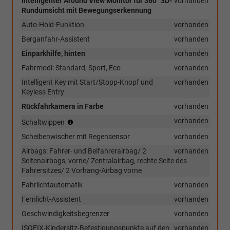
Intelligenter Around View Monitor für 360° 3D-
vorhanden
Rundumsicht mit Bewegungserkennung
Auto-Hold-Funktion
vorhanden
Berganfahr-Assistent
vorhanden
Einparkhilfe, hinten
vorhanden
Fahrmodi: Standard, Sport, Eco
vorhanden
Intelligent Key mit Start/Stopp-Knopf und
vorhanden
Keyless Entry
Rückfahrkamera in Farbe
vorhanden
(nur
vorhanden
Schaltwippen
in
Scheibenwischer mit Regensensor
vorhanden
Verbindung
mit
Airbags: Fahrer- und Beifahrerairbag/ 2
vorhanden
Xtronic-
Seitenairbags, vorne/ Zentralairbag, rechte Seite des
Automatikgetriebe)
Fahrersitzes/ 2 Vorhang-Airbag vorne
Fahrlichtautomatik
vorhanden
Fernlicht-Assistent
vorhanden
Geschwindigkeitsbegrenzer
vorhanden
ISOFIX-Kindersitz-Befestigungspunkte auf den
vorhanden