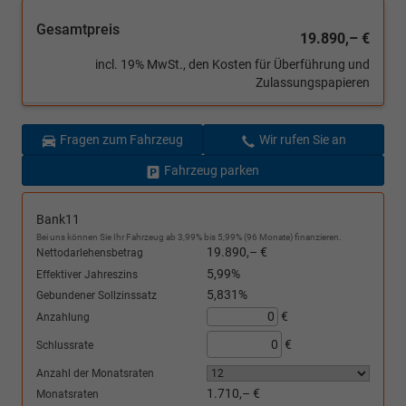
Gesamtpreis
19.890,– €
incl. 19% MwSt., den Kosten für Überführung und
Zulassungspapieren
Fragen zum Fahrzeug
Wir rufen Sie an
Fahrzeug parken
Bank11
Bei uns können Sie Ihr Fahrzeug ab 3,99% bis 5,99% (96 Monate) finanzieren.
19.890,– €
Nettodarlehensbetrag
5,99%
Effektiver Jahreszins
5,831%
Gebundener Sollzinssatz
€
Anzahlung
€
Schlussrate
Anzahl der Monatsraten
1.710,– €
Monatsraten