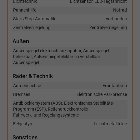
Lichttechnik
Lichtsensor, LED-Tagfahrlicht
Pannenhilfe
Notrad
Start/Stop-Automatik
vorhanden
Zentralverriegelung
Zentralverriegelung
Außen
Außenspiegel elektrisch anklappbar, Außenspiegel
beheizbar, Außenspiegel elektrisch verstellbar
Außenspiegel
Räder & Technik
Antriebsachse
Frontantrieb
Bremsen
Elektronische Parkbremse
Antiblockiersystem (ABS), Elektronisches Stabilitäts-
Programm (ESP), Reifendruckkontrolle
Fahrwerk- und Regelungssysteme
Felgentyp
Leichtmetallfelge
Sonstiges