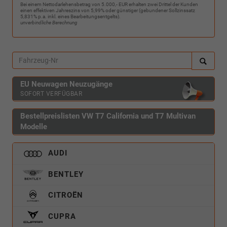
Bei einem Nettodarlehensbetrag von 5.000,- EUR erhalten zwei Drittel der Kunden
einen effektiven Jahreszins von 5,99% oder günstiger (gebundener Sollzinssatz
5,831% p.a. inkl. eines Bearbeitungsentgelts).
unverbindliche Berechnung
EU Neuwagen Neuzugänge
SOFORT VERFÜGBAR
Bestellpreislisten VW T7 California und T7 Multivan
Modelle
AUDI
BENTLEY
CITROËN
CUPRA