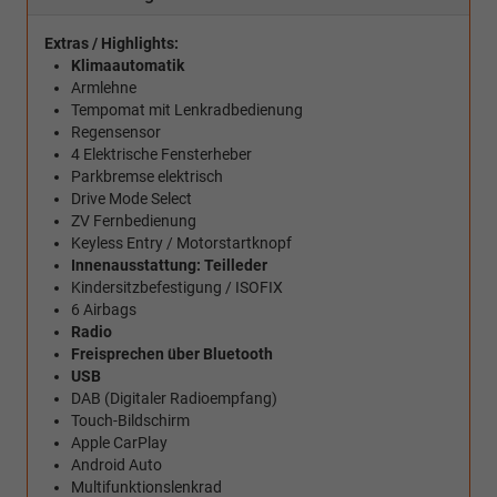
Extras / Highlights:
Klimaautomatik
Armlehne
Tempomat mit Lenkradbedienung
Regensensor
4 Elektrische Fensterheber
Parkbremse elektrisch
Drive Mode Select
ZV Fernbedienung
Keyless Entry / Motorstartknopf
Innenausstattung: Teilleder
Kindersitzbefestigung / ISOFIX
6 Airbags
Radio
Freisprechen über Bluetooth
USB
DAB (Digitaler Radioempfang)
Touch-Bildschirm
Apple CarPlay
Android Auto
Multifunktionslenkrad