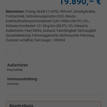
19.890,– €
Motordaten:
5-türig, 84 kW (114 PS), 999 cm³, Schaltgetriebe,
Frontantrieb, Verbrennungsmotor (ICE), Benzin,
Kraftstoffverbrauch kombiniert 5,8 l/100km (WLTP), CO₂-
Emission kombiniert 131.00 g/km (WLTP), CO₂-Klasse D,
Außenfarbe: Pearl White, Zustand, Fahrfähigkeit: fahrtauglich,
Garantieleistung: Fahrzeuggarantie, Nichtraucher-Fahrzeug,
Zustand: unfallfrei, Fahrzeugnr.: 389934
Außenfarbe
Pearl White
Innenausstattung
Schwarz
Beschreibung