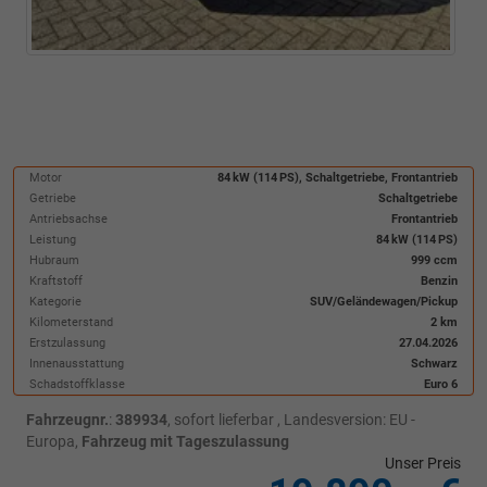
Motor
84 kW (114 PS), Schaltgetriebe, Frontantrieb
Getriebe
Schaltgetriebe
Antriebsachse
Frontantrieb
Leistung
84 kW (114 PS)
Hubraum
999 ccm
Kraftstoff
Benzin
Kategorie
SUV/Geländewagen/Pickup
Kilometerstand
2 km
Erstzulassung
27.04.2026
Innenausstattung
Schwarz
Schadstoffklasse
Euro 6
Fahrzeugnr.
:
389934
,
sofort lieferbar
, Landesversion: EU -
Europa,
Fahrzeug mit Tageszulassung
Unser Preis