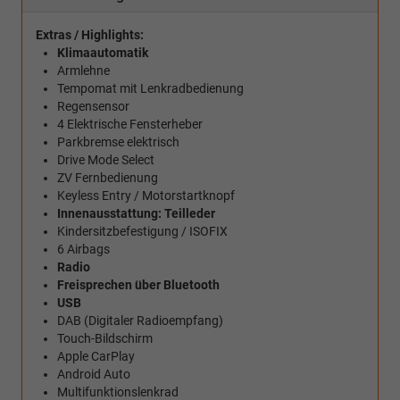
Extras / Highlights:
Klimaautomatik
Armlehne
Tempomat mit Lenkradbedienung
Regensensor
4 Elektrische Fensterheber
Parkbremse elektrisch
Drive Mode Select
ZV Fernbedienung
Keyless Entry / Motorstartknopf
Innenausstattung: Teilleder
Kindersitzbefestigung / ISOFIX
6 Airbags
Radio
Freisprechen über Bluetooth
USB
DAB (Digitaler Radioempfang)
Touch-Bildschirm
Apple CarPlay
Android Auto
Multifunktionslenkrad