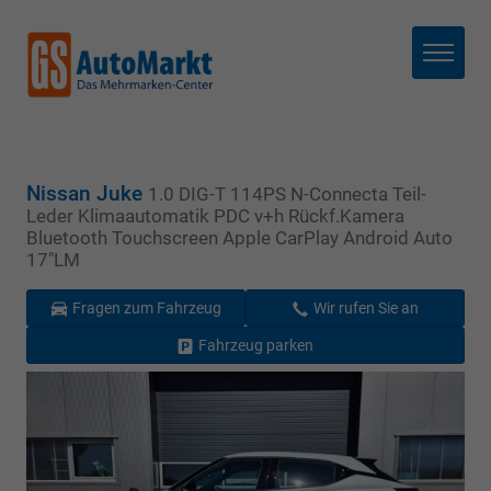
Menü
Nissan Juke
1.0 DIG-T 114PS N-Connecta Teil-
Leder Klimaautomatik PDC v+h Rückf.Kamera
Bluetooth Touchscreen Apple CarPlay Android Auto
17"LM
Fragen zum Fahrzeug
Wir rufen Sie an
Fahrzeug parken