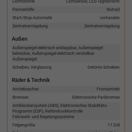
Lichttechnik
Lichtsensor, LED-Tagfahrlicht
Pannenhilfe
Notrad
Start/Stop-Automatik
vorhanden
Zentralverriegelung
Zentralverriegelung
Außen
Außenspiegel elektrisch anklappbar, Außenspiegel
beheizbar, Außenspiegel elektrisch verstellbar
Außenspiegel
Scheiben, Verglasung
Getönte Scheiben
Räder & Technik
Antriebsachse
Frontantrieb
Bremsen
Elektronische Parkbremse
Antiblockiersystem (ABS), Elektronisches Stabilitäts-
Programm (ESP), Reifendruckkontrolle
Fahrwerk- und Regelungssysteme
Felgengröße
17 Zoll