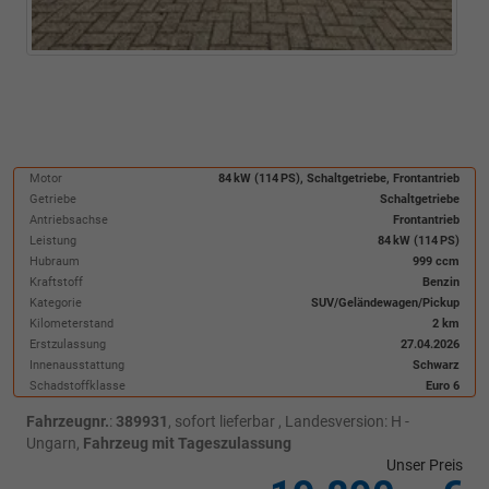
Motor
84 kW (114 PS), Schaltgetriebe, Frontantrieb
Getriebe
Schaltgetriebe
Antriebsachse
Frontantrieb
Leistung
84 kW (114 PS)
Hubraum
999 ccm
Kraftstoff
Benzin
Kategorie
SUV/Geländewagen/Pickup
Kilometerstand
2 km
Erstzulassung
27.04.2026
Innenausstattung
Schwarz
Schadstoffklasse
Euro 6
Fahrzeugnr.
:
389931
,
sofort lieferbar
, Landesversion: H -
Ungarn,
Fahrzeug mit Tageszulassung
Unser Preis