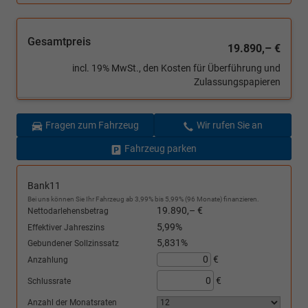
Gesamtpreis
19.890,– €
incl. 19% MwSt., den Kosten für Überführung und
Zulassungspapieren
Fragen zum Fahrzeug
Wir rufen Sie an
Fahrzeug parken
Bank11
Bei uns können Sie Ihr Fahrzeug ab 3,99% bis 5,99% (96 Monate) finanzieren.
19.890,– €
Nettodarlehensbetrag
5,99%
Effektiver Jahreszins
5,831%
Gebundener Sollzinssatz
€
Anzahlung
€
Schlussrate
Anzahl der Monatsraten