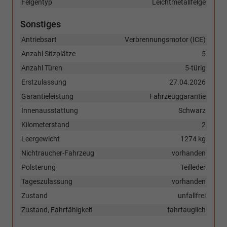
Felgentyp
Leichtmetallfelge
Sonstiges
Antriebsart
Verbrennungsmotor (ICE)
Anzahl Sitzplätze
5
Anzahl Türen
5-türig
Erstzulassung
27.04.2026
Garantieleistung
Fahrzeuggarantie
Innenausstattung
Schwarz
Kilometerstand
2
Leergewicht
1274 kg
Nichtraucher-Fahrzeug
vorhanden
Polsterung
Teilleder
Tageszulassung
vorhanden
Zustand
unfallfrei
Zustand, Fahrfähigkeit
fahrtauglich