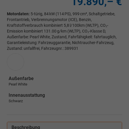
19.890,– €
Motordaten:
5-türig, 84 kW (114 PS), 999 cm³, Schaltgetriebe,
Frontantrieb, Verbrennungsmotor (ICE), Benzin,
Kraftstoffverbrauch kombiniert 5,8 l/100km (WLTP), CO₂-
Emission kombiniert 131.00 g/km (WLTP), CO₂-Klasse D,
Außenfarbe: Pearl White, Zustand, Fahrfähigkeit: fahrtauglich,
Garantieleistung: Fahrzeuggarantie, Nichtraucher-Fahrzeug,
Zustand: unfallfrei, Fahrzeugnr.: 389931
Außenfarbe
Pearl White
Innenausstattung
Schwarz
Beschreibung