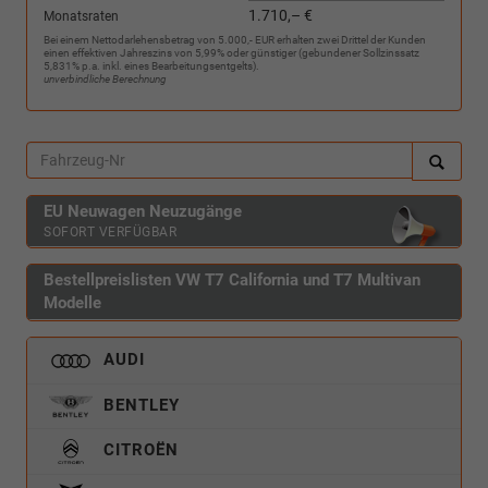
1.710,– €
Monatsraten
Bei einem Nettodarlehensbetrag von 5.000,- EUR erhalten zwei Drittel der Kunden
einen effektiven Jahreszins von 5,99% oder günstiger (gebundener Sollzinssatz
5,831% p.a. inkl. eines Bearbeitungsentgelts).
unverbindliche Berechnung
EU Neuwagen Neuzugänge
SOFORT VERFÜGBAR
Bestellpreislisten VW T7 California und T7 Multivan
Modelle
AUDI
BENTLEY
CITROËN