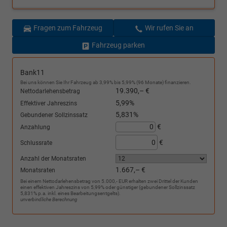
Fragen zum Fahrzeug
Wir rufen Sie an
Fahrzeug parken
Bank11
Bei uns können Sie Ihr Fahrzeug ab 3,99% bis 5,99% (96 Monate) finanzieren.
19.390,– €
Nettodarlehensbetrag
5,99%
Effektiver Jahreszins
5,831%
Gebundener Sollzinssatz
€
Anzahlung
€
Schlussrate
Anzahl der Monatsraten
1.667,– €
Monatsraten
Bei einem Nettodarlehensbetrag von 5.000,- EUR erhalten zwei Drittel der Kunden
einen effektiven Jahreszins von 5,99% oder günstiger (gebundener Sollzinssatz
5,831% p.a. inkl. eines Bearbeitungsentgelts).
unverbindliche Berechnung