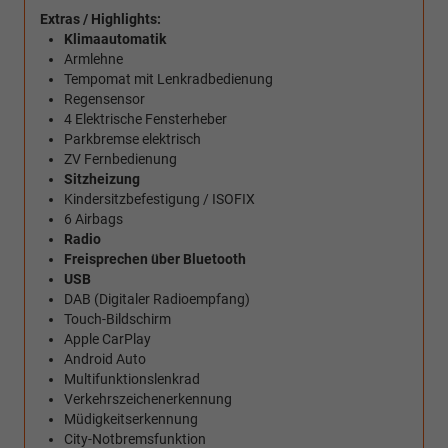
Extras / Highlights:
Klimaautomatik
Armlehne
Tempomat mit Lenkradbedienung
Regensensor
4 Elektrische Fensterheber
Parkbremse elektrisch
ZV Fernbedienung
Sitzheizung
Kindersitzbefestigung / ISOFIX
6 Airbags
Radio
Freisprechen über Bluetooth
USB
DAB (Digitaler Radioempfang)
Touch-Bildschirm
Apple CarPlay
Android Auto
Multifunktionslenkrad
Verkehrszeichenerkennung
Müdigkeitserkennung
City-Notbremsfunktion