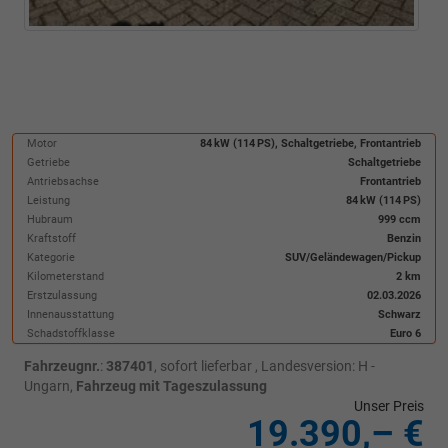
Motor
84 kW (114 PS), Schaltgetriebe, Frontantrieb
Getriebe
Schaltgetriebe
Antriebsachse
Frontantrieb
Leistung
84 kW (114 PS)
Hubraum
999 ccm
Kraftstoff
Benzin
Kategorie
SUV/Geländewagen/Pickup
Kilometerstand
2 km
Erstzulassung
02.03.2026
Innenausstattung
Schwarz
Schadstoffklasse
Euro 6
Fahrzeugnr.
:
387401
,
sofort lieferbar
, Landesversion: H -
Ungarn,
Fahrzeug mit Tageszulassung
Unser Preis
19.390,– €