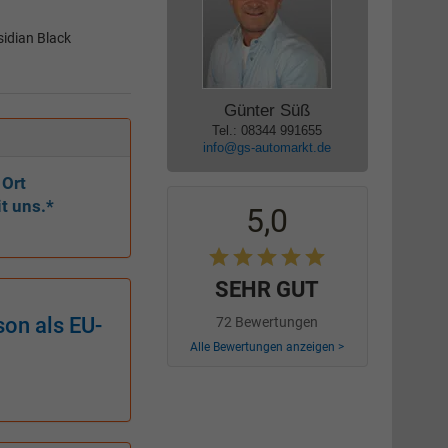
sidian Black
Günter Süß
Tel.: 08344 991655
info@gs-automarkt.de
 Ort
t uns.*
5,0
SEHR GUT
on als EU-
72 Bewertungen
Alle Bewertungen anzeigen >