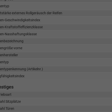
gentyp
tstärke externes Rollgeräusch der Reifen
fen-Geschwindigkeitsindex
en-Kraftstoffeffizienzklasse
fen-Nasshaftungsklasse
fenbezeichnung
fengröße vorne
enhersteller
fentyp
fentypenkennung (Artikelnr.)
gfähigkeitsindex
nstiges
riebsart
ahl Sitzplätze
ahl Türen