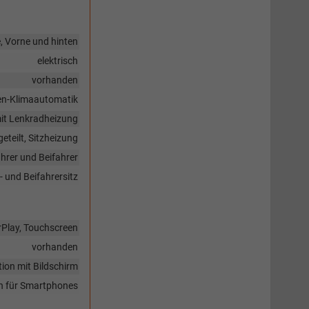
, Vorne und hinten
elektrisch
vorhanden
en-Klimaautomatik
 mit Lenkradheizung
eteilt, Sitzheizung
hrer und Beifahrer
- und Beifahrersitz
arPlay, Touchscreen
vorhanden
ion mit Bildschirm
en für Smartphones