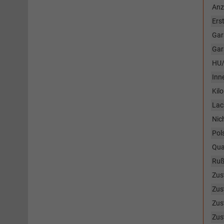
Anz
Ers
Gar
Gar
HU/
Inn
Kil
Lac
Nic
Pol
Qua
Rußp
Zus
Zus
Zus
Zus