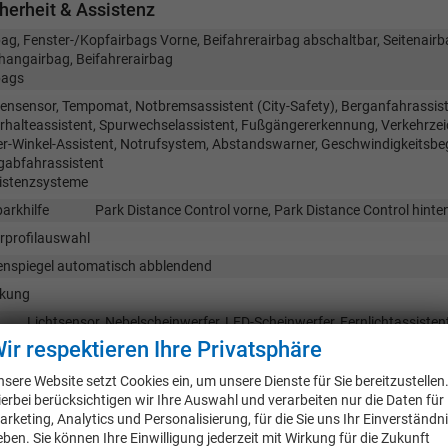
herheit & Assistenz
bag, Fenster-/Kopfairbags Vorne, Beifahrerairbag abschaltbar, Seitenairb
hangairbag, Beifahrerairbag
bags
ensensor, Tempomat, Notbremsassistent (City-Safety), Berganfahrassist
rhalteassistent, Spurwechselassistent, Fußgängererkennung, Verkehrze
er-Winkel-Assistent, Notrufsystem, Abstandswarner, Geschwindigkeitsbe
gabfahrassistent
istenzsysteme
arkhilfe
Park Distance Control vorne, Park Distance Control hint
rprofilauswahl
enspiegel automatisch abblendend
kung
Lichtsensor, Nebelscheinwerfer, LED-Scheinwerfer, Fernlichtassisten
httechnik
ir respektieren Ihre Privatsphäre
nenhilfe
nsere Website setzt Cookies ein, um unsere Dienste für Sie bereitzustellen
rt/Stop-Automatik
ierbei berücksichtigen wir Ihre Auswahl und verarbeiten nur die Daten für
arketing, Analytics und Personalisierung, für die Sie uns Ihr Einverständn
tralverriegelung
Zentralverriegelung, Zentralverriegelung mit
eben. Sie können Ihre Einwilligung jederzeit mit Wirkung für die Zukunft