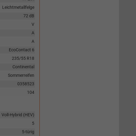
Leichtmetallfelge
72 dB
V
A
A
EcoContact 6
235/55 R18
Continental
Sommerreifen
0358523
104
Voll-Hybrid (HEV)
5
5-türig