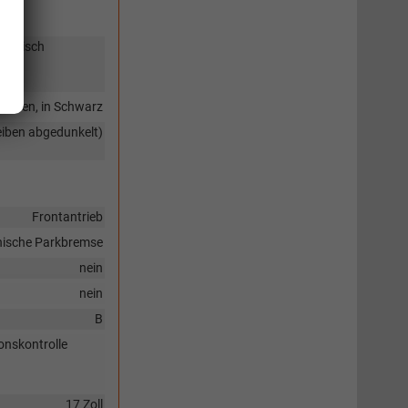
ektrisch
anden, in Schwarz
eiben abgedunkelt)
Frontantrieb
nische Parkbremse
nein
nein
B
onskontrolle
17 Zoll