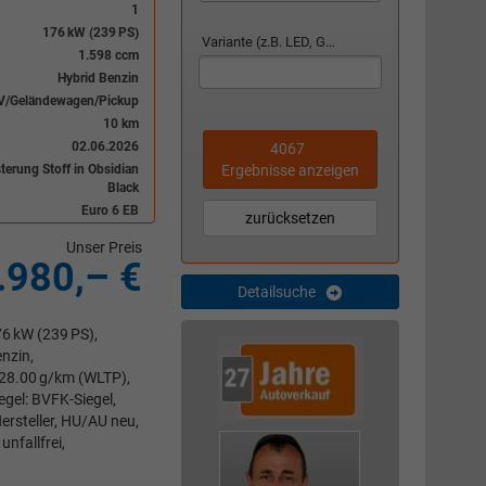
1
176 kW (239 PS)
Variante (z.B. LED, GTI, Facelift...)
1.598 ccm
Hybrid Benzin
V/Geländewagen/Pickup
10 km
02.06.2026
4067
Ergebnisse anzeigen
sterung Stoff in Obsidian
Black
Euro 6 EB
zurücksetzen
Unser Preis
.980,– €
Detailsuche
6 kW (239 PS),
nzin,
128.00 g/km (WLTP),
egel: BVFK-Siegel,
ersteller, HU/AU neu,
nfallfrei,