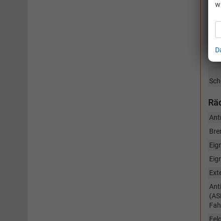
w
Au
Auß
vers
Auß
D
Dac
Sch
Räd
Ant
Bre
Eig
Eig
Ext
Ant
(AS
Fah
Fel