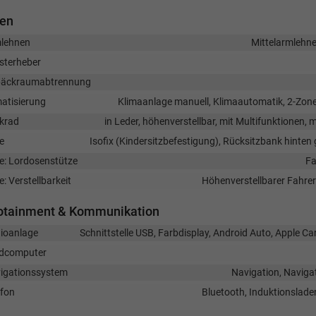
nen
lehnen
Mittelarmlehne
sterheber
äckraumabtrennung
matisierung
Klimaanlage manuell, Klimaautomatik, 2-Zon
krad
in Leder, höhenverstellbar, mit Multifunktionen,
e
Isofix (Kindersitzbefestigung), Rücksitzbank hinten g
ze: Lordosenstütze
Fa
e: Verstellbarkeit
Höhenverstellbarer Fahrer
fotainment & Kommunikation
ioanlage
Schnittstelle USB, Farbdisplay, Android Auto, Apple C
dcomputer
igationssystem
Navigation, Navigat
efon
Bluetooth, Induktionslad