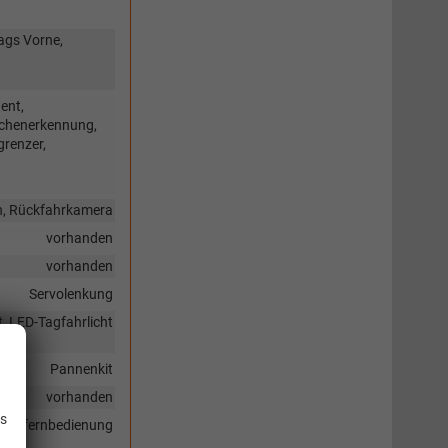
ags Vorne,
ent,
ichenerkennung,
grenzer,
en, Rückfahrkamera
vorhanden
vorhanden
Servolenkung
t, LED-Tagfahrlicht
Pannenkit
.
vorhanden
is
 Funkfernbedienung