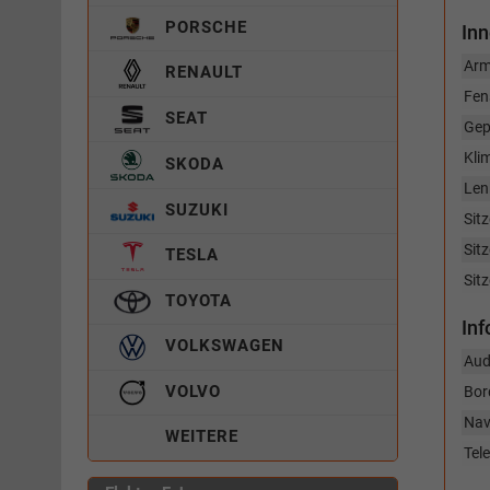
PORSCHE
In
Arm
RENAULT
Fen
SEAT
Gep
Kli
SKODA
Len
SUZUKI
Sitz
Sit
TESLA
Sitz
TOYOTA
In
VOLKSWAGEN
Aud
VOLVO
Bor
Nav
WEITERE
Tel