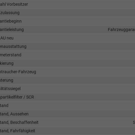
ahl Vorbesitzer
tzulassung
antiebeginn
antieleistung
Fahrzeuggaran
AU neu
enausstattung
ometerstand
kierung
htraucher-Fahrzeug
sterung
litätssiegel
artikelfilter / SCR
tand
tand, Aussehen
tand, Beschaffenheit
S
tand, Fahrfähigkeit