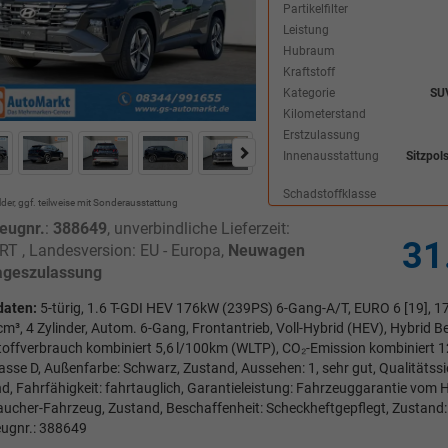
Partikelfilter
Leistung
Hubraum
Kraftstoff
Kategorie
SU
Kilometerstand
Erstzulassung
Innenausstattung
Sitzpol
Schadstoffklasse
lder, ggf. teilweise mit Sonderausstattung
eugnr.
:
388649
, unverbindliche Lieferzeit:
31
T , Landesversion: EU - Europa,
Neuwagen
ageszulassung
daten:
5-türig, 1.6 T-GDI HEV 176kW (239PS) 6-Gang-A/T, EURO 6 [19], 17
cm³, 4 Zylinder, Autom. 6-Gang, Frontantrieb, Voll-Hybrid (HEV), Hybrid Be
toffverbrauch kombiniert 5,6 l/100km (WLTP), CO₂-Emission kombiniert 
asse D, Außenfarbe: Schwarz, Zustand, Aussehen: 1, sehr gut, Qualitätssi
d, Fahrfähigkeit: fahrtauglich, Garantieleistung: Fahrzeuggarantie vom H
aucher-Fahrzeug, Zustand, Beschaffenheit: Scheckheftgepflegt, Zustand: u
ugnr.: 388649