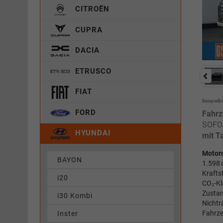
CITROËN
CUPRA
DACIA
ETRUSCO
FIAT
Beispielbi
FORD
Fahrz
SOFOR
HYUNDAI
mit T
Motor
BAYON
1.598 
Krafts
i20
CO₂-Kl
Zustan
i30 Kombi
Nichtr
Fahrze
Inster