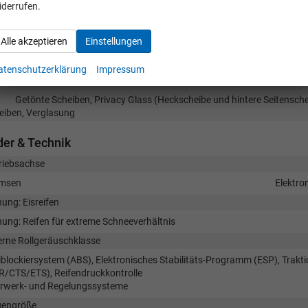
iderrufen.
ßen
enspiegel elektrisch anklappbar, Außenspiegel beheizbar, Außenspiegel el
Alle akzeptieren
Einstellungen
tellbar
enspiegel
atenschutzerklärung
Impressum
hreling
vorh
Getönte Scheiben, Privacy Glass (Heckscheibe und hintere Seitensch
eiben, Verglasung
er & Technik
riebsachse
msen
Elektro
nung: Eisreifen
nung: Reifen für extreme Schneeverhältnis
erne Rollgeräuschklasse
iblockiersystem (ABS), Elektronisches Stabilitäts-Programm (ESP), Trakti
R/CTS/ETS), Reifendruckkontrolle
rwerk- und Regelungssysteme
gengröße