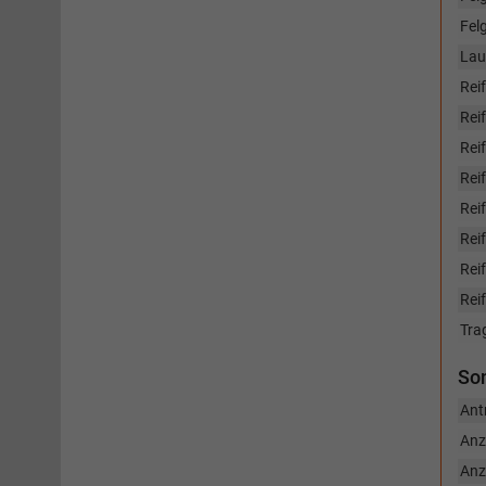
Fel
Lau
Rei
Reif
Rei
Rei
Rei
Reif
Rei
Rei
Tra
So
Ant
Anz
Anz