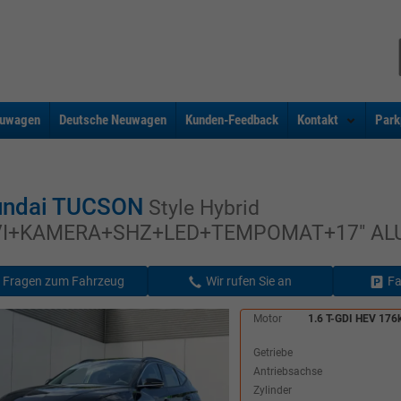
uwagen
Deutsche Neuwagen
Kunden-Feedback
Kontakt
Park
undai TUCSON
Style Hybrid
I+KAMERA+SHZ+LED+TEMPOMAT+17" AL
Fragen zum Fahrzeug
Wir rufen Sie an
Fa
Motor
1.6 T-GDI HEV 176
Getriebe
Antriebsachse
Zylinder