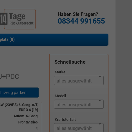
Haben Sie Fragen?
08344 991655
platz (
0
)
Schnellsuche
Marke
U+PDC
alles ausgewählt
hrzeug parken
Modell
alles ausgewählt
kW (239PS) 6-Gang-A/T,
EURO 6 [19]
Autom. 6-Gang
Kraftstoffart
Frontantrieb
alles ausgewählt
4