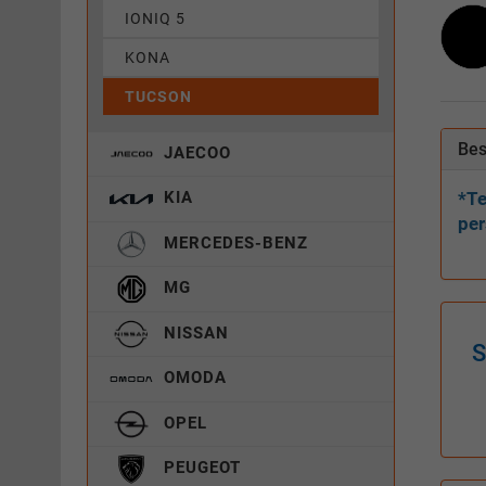
IONIQ 5
KONA
TUCSON
Bes
JAECOO
KIA
*Te
per
MERCEDES-BENZ
MG
NISSAN
S
OMODA
OPEL
PEUGEOT