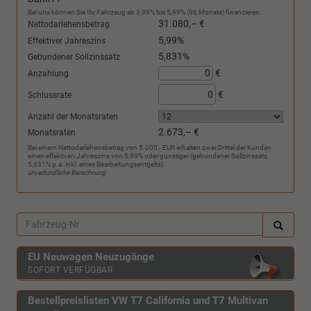
Bei uns können Sie Ihr Fahrzeug ab 3,99% bis 5,99% (96 Monate) finanzieren.
31.080,– €
Nettodarlehensbetrag
5,99%
Effektiver Jahreszins
5,831%
Gebundener Sollzinssatz
€
Anzahlung
€
Schlussrate
Anzahl der Monatsraten
2.673,– €
Monatsraten
Bei einem Nettodarlehensbetrag von 5.000,- EUR erhalten zwei Drittel der Kunden
einen effektiven Jahreszins von 5,99% oder günstiger (gebundener Sollzinssatz
5,831% p.a. inkl. eines Bearbeitungsentgelts).
unverbindliche Berechnung
EU Neuwagen Neuzugänge
SOFORT VERFÜGBAR
Bestellpreislisten VW T7 California und T7 Multivan