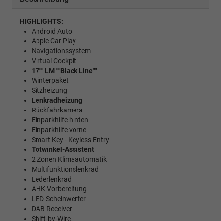
HIGHLIGHTS:
Android Auto
Apple Car Play
Navigationssystem
Virtual Cockpit
17"" LM ""Black Line""
Winterpaket
Sitzheizung
Lenkradheizung
Rückfahrkamera
Einparkhilfe hinten
Einparkhilfe vorne
Smart Key - Keyless Entry
Totwinkel-Assistent
2 Zonen Klimaautomatik
Multifunktionslenkrad
Lederlenkrad
AHK Vorbereitung
LED-Scheinwerfer
DAB Receiver
Shift-by-Wire