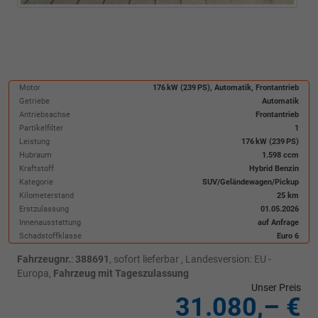
Motor
176 kW (239 PS), Automatik, Frontantrieb
Getriebe
Automatik
Antriebsachse
Frontantrieb
Partikelfilter
1
Leistung
176 kW (239 PS)
Hubraum
1.598 ccm
Kraftstoff
Hybrid Benzin
Kategorie
SUV/Geländewagen/Pickup
Kilometerstand
25 km
Erstzulassung
01.05.2026
Innenausstattung
auf Anfrage
Schadstoffklasse
Euro 6
Fahrzeugnr.
:
388691
,
sofort lieferbar
, Landesversion: EU -
Europa,
Fahrzeug mit Tageszulassung
Unser Preis
31.080,– €