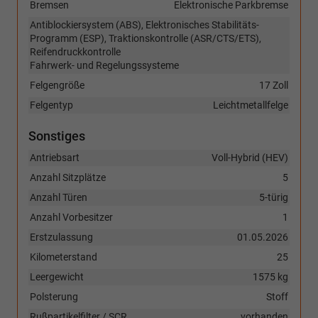
Bremsen
Elektronische Parkbremse
Antiblockiersystem (ABS), Elektronisches Stabilitäts-
Programm (ESP), Traktionskontrolle (ASR/CTS/ETS),
Reifendruckkontrolle
Fahrwerk- und Regelungssysteme
Felgengröße
17 Zoll
Felgentyp
Leichtmetallfelge
Sonstiges
Antriebsart
Voll-Hybrid (HEV)
Anzahl Sitzplätze
5
Anzahl Türen
5-türig
Anzahl Vorbesitzer
1
Erstzulassung
01.05.2026
Kilometerstand
25
Leergewicht
1575 kg
Polsterung
Stoff
Rußpartikelfilter / SCR
vorhanden