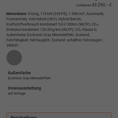
43.290,– €
Listenpreis
Motordaten:
5-türig, 176 kW (239 PS), 1.598 cm³, Automatik,
Frontantrieb, Voll-Hybrid (HEV), Hybrid Benzin,
Kraftstoffverbrauch kombiniert 5,6 l/100km (WLTP), CO₂-
Emission kombiniert 126.00 g/km (WLTP), CO₂-Klasse D,
Außenfarbe: Ecotronic Gray Mineraleffekt, Zustand,
Fahrfähigkeit: fahrtauglich, Zustand: unfallfrei, Fahrzeugnr.:
388691
Außenfarbe
Ecotronic Gray Mineraleffekt
Innenausstattung
auf Anfrage
Beschreibung