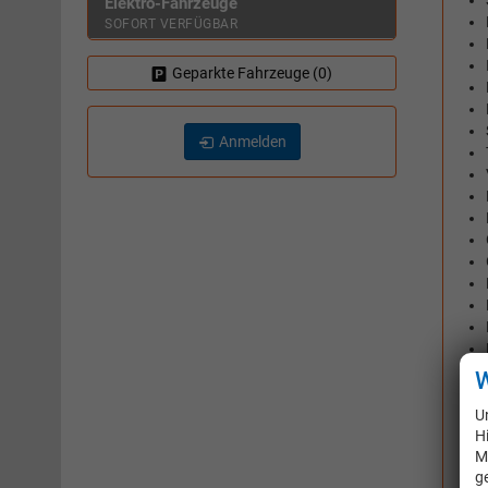
Elektro-Fahrzeuge
SOFORT VERFÜGBAR
Geparkte Fahrzeuge (
0
)
Anmelden
W
U
H
M
g