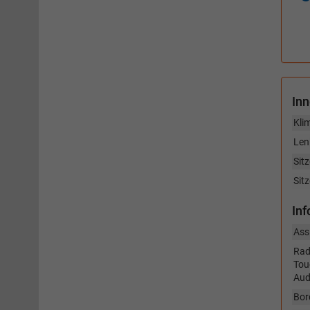
In
Kli
Len
Sitz
Sit
In
Ass
Rad
Tou
Aud
Bor