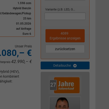
1.598 ccm
Hybrid Benzin
Variante (z.B. LED, GTI, Facelift...)
V/Geländewagen/Pickup
25 km
01.05.2026
auf Anfrage
4089
Euro 6
Ergebnisse anzeigen
Unser Preis
zurücksetzen
.080,– €
42.990,– €
stenpreis
Detailsuche
Hybrid (HEV),
on kombiniert
ähigkeit: