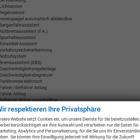
Lichtsensor
Regensensor
Innenspiegel automatisch abblendbar
Berganfahrassistent
Notbremsassistent (F.A.)
Spurhalteassistent
Totwinkel-Assistent
Verkehrszeichenerkennung
Notrufsystem
Bremsassistent (EBS)
Geschwindigkeitsregelanlage
Geschwindigkeitsbegrenzer
Parkbremse elektrisch
Fahrer-/Beifahrer Airbag
Fahrer Airbag
Beifahrer-Airbag ausschaltbar
Beifahrer-Airbag
ir respektieren Ihre Privatsphäre
Seiten-Airbags
Kopf-Airbags
nsere Website setzt Cookies ein, um unsere Dienste für Sie bereitzustellen
ierbei berücksichtigen wir Ihre Auswahl und verarbeiten nur die Daten für
Umfeldbeobachtungssystem (Front Assist)
arketing, Analytics und Personalisierung, für die Sie uns Ihr Einverständn
Ausparkassistent
eben. Sie können Ihre Einwilligung jederzeit mit Wirkung für die Zukunft