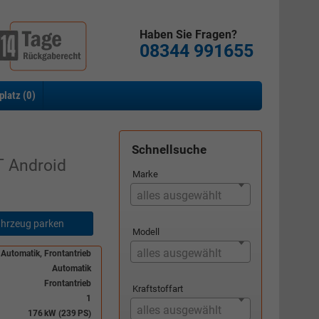
Haben Sie Fragen?
08344 991655
platz (
0
)
Schnellsuche
T Android
Marke
alles ausgewählt
hrzeug parken
Modell
alles ausgewählt
 Automatik, Frontantrieb
Automatik
Frontantrieb
Kraftstoffart
1
alles ausgewählt
176 kW (239 PS)