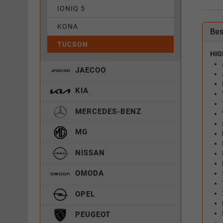
IONIQ 5
KONA
Bes
TUCSON
HIG
JAECOO
KIA
MERCEDES-BENZ
MG
NISSAN
OMODA
OPEL
PEUGEOT