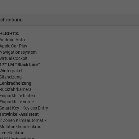
chreibung
HLIGHTS:
Android Auto
Apple Car Play
Navigationssystem
Virtual Cockpit
17"" LM ""Black Line""
Winterpaket
Sitzheizung
Lenkradheizung
Rückfahrkamera
Einparkhilfe hinten
Einparkhilfe vorne
Smart Key - Keyless Entry
Totwinkel-Assistent
2 Zonen Klimaautomatik
Multifunktionslenkrad
Lederlenkrad
AHK Vorbereitung