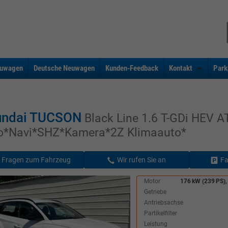
uwagen
Deutsche Neuwagen
Kunden-Feedback
Kontakt
Park
undai TUCSON
Black Line 1.6 T-GDi HEV A
o*Navi*SHZ*Kamera*2Z Klimaauto*
Fragen zum Fahrzeug
Wir rufen Sie an
Fa
Motor
176 kW (239 PS),
Getriebe
Antriebsachse
Partikelfilter
Leistung