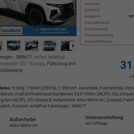
Hubraum
Kraftstoff
Kategorie
SU
Kilometerstand
Erstzulassung
Innenausstattung
Schadstoffklasse
eugnr.
:
388677
,
sofort lieferbar
,
31
sversion: EU - Europa,
Fahrzeug mit
zulassung
Li
daten:
5-türig, 176 kW (239 PS), 1.598 cm³, Automatik, Frontantrieb, Voll-
 Benzin, Kraftstoffverbrauch kombiniert 5,6 l/100km (WLTP), CO₂-Emissi
 g/km (WLTP), CO₂-Klasse D, Außenfarbe: Atlas White Uni, Zustand, Fahrf
uglich, Zustand: unfallfrei, Fahrzeugnr.: 388677
Innenausstattung
Außenfarbe
auf Anfrage
Atlas White Uni