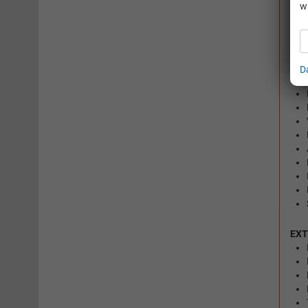
w
INN
D
EXT