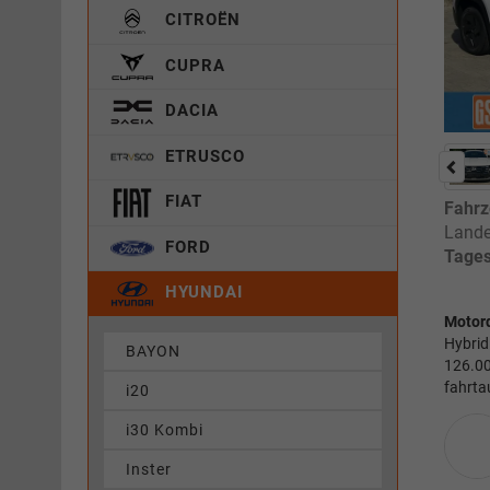
CITROËN
CUPRA
DACIA
ETRUSCO
FIAT
Fahrz
Lande
FORD
Tages
HYUNDAI
Motor
Hybrid
BAYON
126.00
fahrta
i20
i30 Kombi
Inster