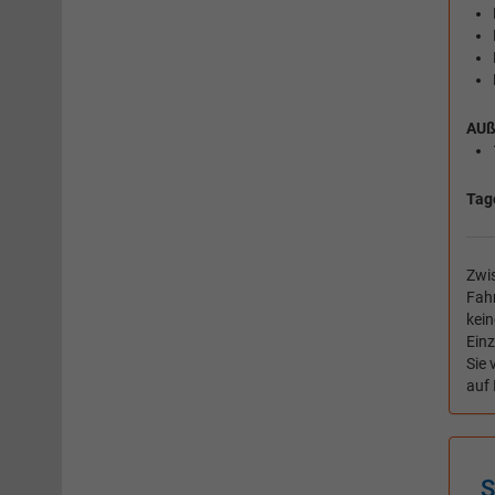
AUß
Tag
Zwis
Fahr
kein
Ein
Sie 
auf 
S