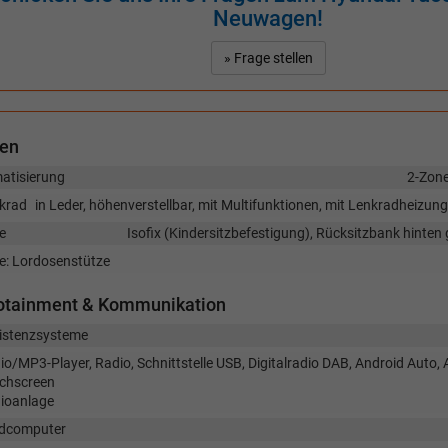
Neuwagen!
» Frage stellen
nen
matisierung
2-Zon
krad
in Leder, höhenverstellbar, mit Multifunktionen, mit Lenkradheizun
e
Isofix (Kindersitzbefestigung), Rücksitzbank hinten g
ze: Lordosenstütze
fotainment & Kommunikation
istenzsysteme
io/MP3-Player, Radio, Schnittstelle USB, Digitalradio DAB, Android Auto, 
chscreen
ioanlage
dcomputer