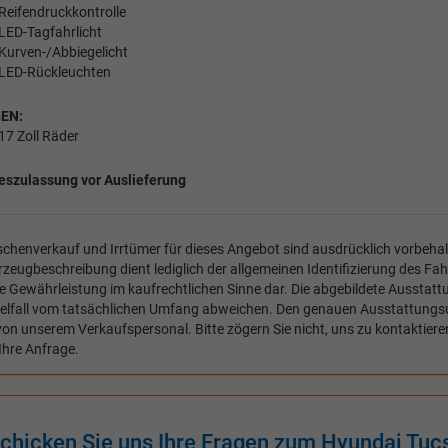
Reifendruckkontrolle
LED-Tagfahrlicht
Kurven-/Abbiegelicht
LED-Rückleuchten
EN:
17 Zoll Räder
eszulassung vor Auslieferung
chenverkauf und Irrtümer für dieses Angebot sind ausdrücklich vorbehal
zeugbeschreibung dient lediglich der allgemeinen Identifizierung des Fah
e Gewährleistung im kaufrechtlichen Sinne dar. Die abgebildete Ausstat
zelfall vom tatsächlichen Umfang abweichen. Den genauen Ausstattungs
von unserem Verkaufspersonal. Bitte zögern Sie nicht, uns zu kontaktiere
Ihre Anfrage.
chicken Sie uns Ihre Fragen zum Hyundai Tucs