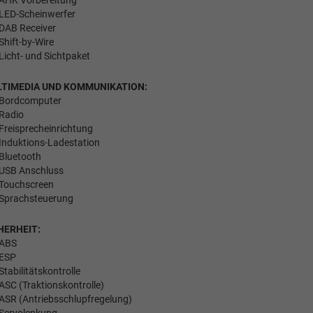
LED-Scheinwerfer
DAB Receiver
Shift-by-Wire
Licht- und Sichtpaket
TIMEDIA UND KOMMUNIKATION:
Bordcomputer
Radio
Freisprecheinrichtung
Induktions-Ladestation
Bluetooth
USB Anschluss
Touchscreen
Sprachsteuerung
HERHEIT:
ABS
ESP
Stabilitätskontrolle
ASC (Traktionskontrolle)
ASR (Antriebsschlupfregelung)
Servolenkung