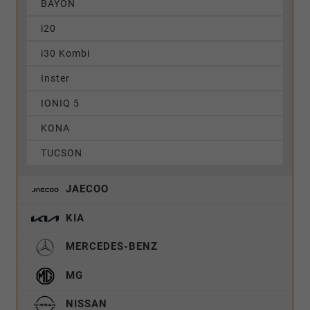
BAYON
i20
i30 Kombi
Inster
IONIQ 5
KONA
TUCSON
JAECOO
KIA
MERCEDES-BENZ
MG
NISSAN