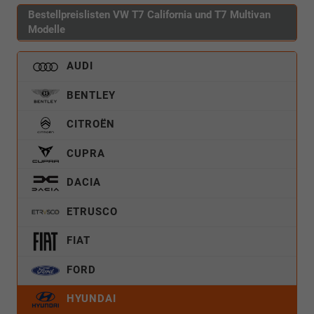
Bestellpreislisten VW T7 California und T7 Multivan
Modelle
AUDI
BENTLEY
CITROËN
CUPRA
DACIA
ETRUSCO
FIAT
FORD
HYUNDAI