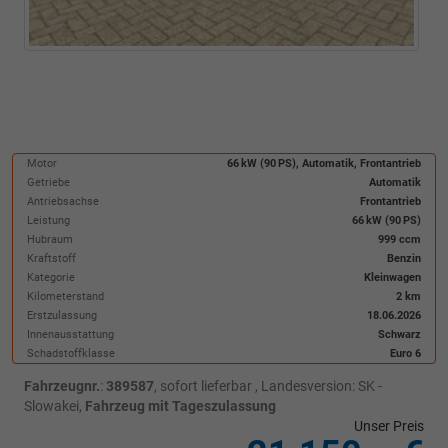
Motor
66 kW (90 PS), Automatik, Frontantrieb
Getriebe
Automatik
Antriebsachse
Frontantrieb
Leistung
66 kW (90 PS)
Hubraum
999 ccm
Kraftstoff
Benzin
Kategorie
Kleinwagen
Kilometerstand
2 km
Erstzulassung
18.06.2026
Innenausstattung
Schwarz
Schadstoffklasse
Euro 6
Fahrzeugnr.
:
389587
,
sofort lieferbar
, Landesversion: SK -
Slowakei,
Fahrzeug mit Tageszulassung
Unser Preis