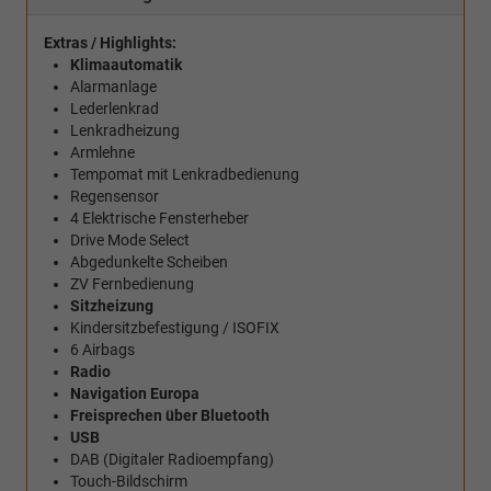
Extras / Highlights:
Klimaautomatik
Alarmanlage
Lederlenkrad
Lenkradheizung
Armlehne
Tempomat mit Lenkradbedienung
Regensensor
4 Elektrische Fensterheber
Drive Mode Select
Abgedunkelte Scheiben
ZV Fernbedienung
Sitzheizung
Kindersitzbefestigung / ISOFIX
6 Airbags
Radio
Navigation Europa
Freisprechen über Bluetooth
USB
DAB (Digitaler Radioempfang)
Touch-Bildschirm