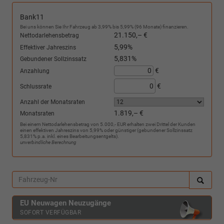
Bank11
Bei uns können Sie Ihr Fahrzeug ab 3,99% bis 5,99% (96 Monate) finanzieren.
21.150,– €
Nettodarlehensbetrag
5,99%
Effektiver Jahreszins
5,831%
Gebundener Sollzinssatz
€
Anzahlung
€
Schlussrate
Anzahl der Monatsraten
1.819,– €
Monatsraten
Bei einem Nettodarlehensbetrag von 5.000,- EUR erhalten zwei Drittel der Kunden
einen effektiven Jahreszins von 5,99% oder günstiger (gebundener Sollzinssatz
5,831% p.a. inkl. eines Bearbeitungsentgelts).
unverbindliche Berechnung
EU Neuwagen Neuzugänge
SOFORT VERFÜGBAR