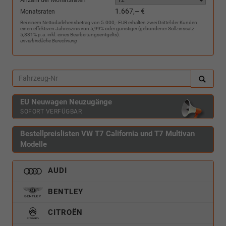
1.667,– €
Monatsraten
Bei einem Nettodarlehensbetrag von 5.000,- EUR erhalten zwei Drittel der Kunden
einen effektiven Jahreszins von 5,99% oder günstiger (gebundener Sollzinssatz
5,831% p.a. inkl. eines Bearbeitungsentgelts).
unverbindliche Berechnung
EU Neuwagen Neuzugänge
SOFORT VERFÜGBAR
Bestellpreislisten VW T7 California und T7 Multivan
Modelle
AUDI
BENTLEY
CITROËN