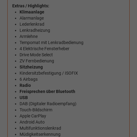
Extras / Highlights:
Klimaanlage
Alarmanlage
Lederlenkrad
Lenkradheizung
Armlehne
Tempomat mit Lenkradbedienung
4 Elektrische Fensterheber
Drive Mode Select
ZV Fernbedienung
Sitzheizung
Kindersitzbefestigung / ISOFIX
6 Airbags
Radio
Freisprechen über Bluetooth
USB
DAB (Digitaler Radioempfang)
Touch-Bildschirm
Apple CarPlay
Android Auto
Multifunktionslenkrad
Müdigkeitserkennung