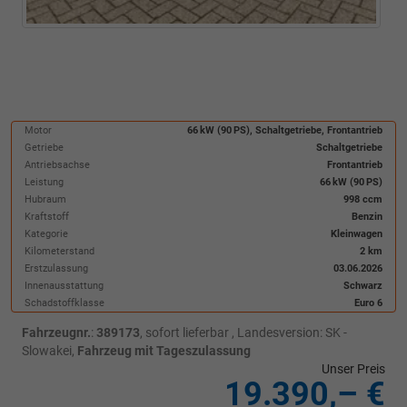
Motor
66 kW (90 PS), Schaltgetriebe, Frontantrieb
Getriebe
Schaltgetriebe
Antriebsachse
Frontantrieb
Leistung
66 kW (90 PS)
Hubraum
998 ccm
Kraftstoff
Benzin
Kategorie
Kleinwagen
Kilometerstand
2 km
Erstzulassung
03.06.2026
Innenausstattung
Schwarz
Schadstoffklasse
Euro 6
Fahrzeugnr.
:
389173
,
sofort lieferbar
, Landesversion: SK -
Slowakei,
Fahrzeug mit Tageszulassung
Unser Preis
19.390,– €