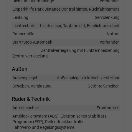
Diebstahl-Alarmanlage
vorhanden
Einparkhilfe
Park Distance Control hinten, Rückfahrkamera
Lenkung
Servolenkung
Lichttechnik
Lichtsensor, Tagfahrlicht, Fernlichtassistent
Pannenhilfe
Notrad
Start/Stop-Automatik
vorhanden
Zentralverriegelung mit Funkfernbedienung
Zentralverriegelung
Außen
Außenspiegel
Außenspiegel elektrisch verstellbar
Scheiben, Verglasung
Getönte Scheiben
Räder & Technik
Antriebsachse
Frontantrieb
Antiblockiersystem (ABS), Elektronisches Stabilitäts-
Programm (ESP), Reifendruckkontrolle
Fahrwerk- und Regelungssysteme