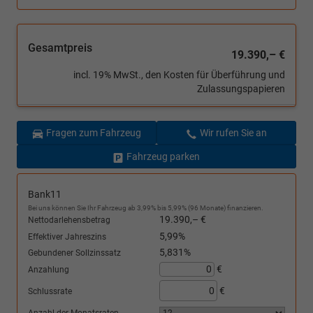
Gesamtpreis
19.390,– €
incl. 19% MwSt., den Kosten für Überführung und
Zulassungspapieren
Fragen zum Fahrzeug
Wir rufen Sie an
Fahrzeug parken
Bank11
Bei uns können Sie Ihr Fahrzeug ab 3,99% bis 5,99% (96 Monate) finanzieren.
19.390,– €
Nettodarlehensbetrag
5,99%
Effektiver Jahreszins
5,831%
Gebundener Sollzinssatz
€
Anzahlung
€
Schlussrate
Anzahl der Monatsraten