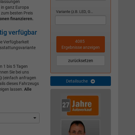
zulassungen
 in ganz Europa
Variante (z.B. LED, GTI, Facelift...)
 zum besten Preis
onen finanzieren.
ig verfügbar
4085
ie Verfügbarkeit
Ergebnisse anzeigen
usstattungsvariante
zurücksetzen
n 1 bis 5 Tagen
nnen Sie bei uns
)
(einfach anfragen
Detailsuche
ails dieses Fahrzeugs
eigen lassen.
Alle