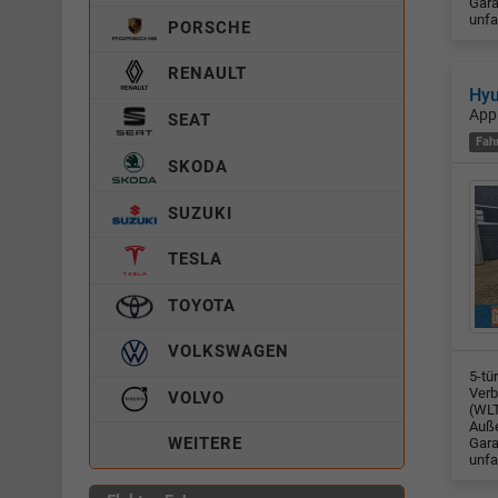
Gara
unfa
PORSCHE
RENAULT
Hyu
App
SEAT
Fah
SKODA
SUZUKI
TESLA
TOYOTA
VOLKSWAGEN
5-tü
Verb
VOLVO
(WLT
Auße
WEITERE
Gara
unfa