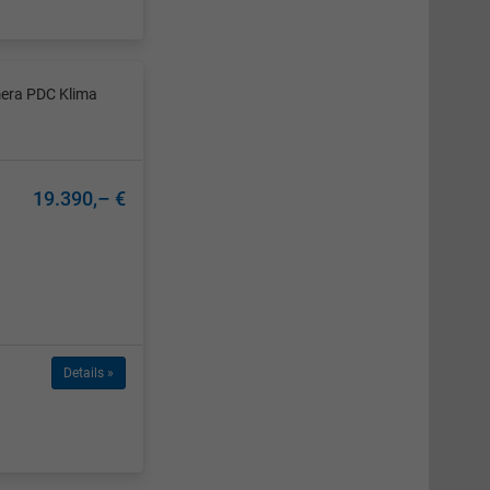
mera PDC Klima
19.390,– €
Details »