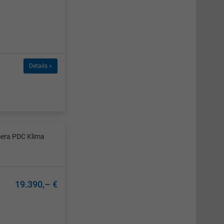
Details »
mera PDC Klima
19.390,– €