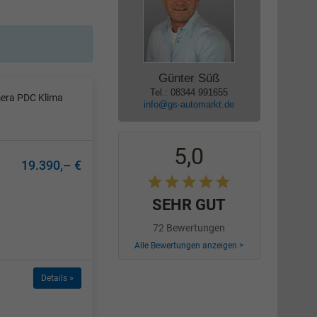
Günter Süß
Tel.: 08344 991655
mera PDC Klima
info@gs-automarkt.de
5,0
19.390,– €
SEHR GUT
72 Bewertungen
Alle Bewertungen anzeigen >
Details »