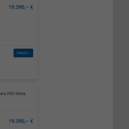
19.390,– €
Details »
mera PDC Klima
19.390,– €