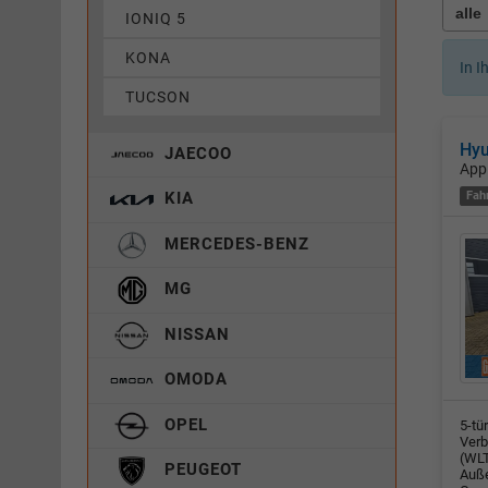
IONIQ 5
KONA
In I
TUCSON
Hyu
JAECOO
App
Fah
KIA
MERCEDES-BENZ
MG
NISSAN
OMODA
OPEL
5-tü
Verb
(WLT
PEUGEOT
Auße