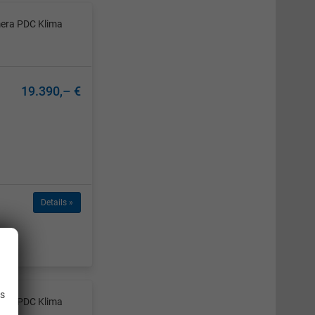
mera PDC Klima
19.390,– €
Details »
.
is
mera PDC Klima