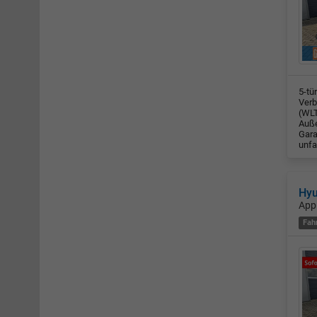
5-tü
Verb
(WLT
Auße
Gara
unfa
Hyu
App
Fah