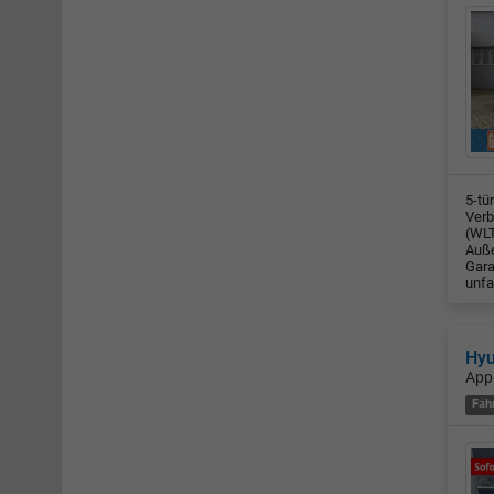
5-tü
Verb
(WLT
Auße
Gara
unfa
Hyu
App
Fah