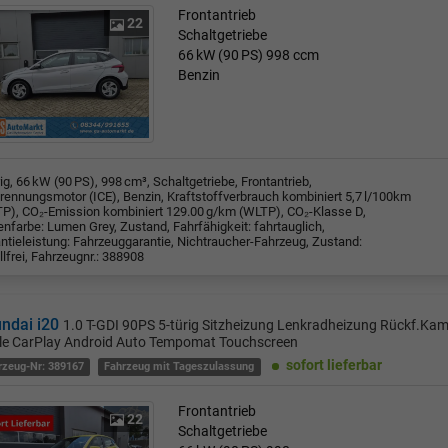
Frontantrieb
22
Schaltgetriebe
66 kW (90 PS)
998 ccm
Benzin
rig, 66 kW (90 PS), 998 cm³, Schaltgetriebe, Frontantrieb,
rennungsmotor (ICE), Benzin, Kraftstoffverbrauch kombiniert 5,7 l/100km
P), CO₂-Emission kombiniert 129.00 g/km (WLTP), CO₂-Klasse D,
nfarbe: Lumen Grey, Zustand, Fahrfähigkeit: fahrtauglich,
ntieleistung: Fahrzeuggarantie, Nichtraucher-Fahrzeug, Zustand:
llfrei, Fahrzeugnr.: 388908
ndai i20
1.0 T-GDI 90PS 5-türig Sitzheizung Lenkradheizung Rückf.Ka
le CarPlay Android Auto Tempomat Touchscreen
sofort lieferbar
rzeug-Nr: 389167
Fahrzeug mit Tageszulassung
Frontantrieb
22
Schaltgetriebe