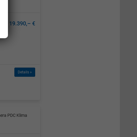
19.390,– €
Details »
mera PDC Klima