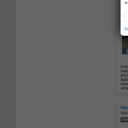
w
Fah
D
5-tü
Verb
(WLT
Auße
Gara
unfa
Hyu
App
Fah