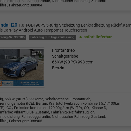
ntieleistung: Fahrzeuggarantie, Nichtraucher-Fahrzeug, Zustand:
llfrei, Fahrzeugnr.: 388904
ndai i20
1.0 T-GDI 90PS 5-türig Sitzheizung Lenkradheizung Rückf.Ka
le CarPlay Android Auto Tempomat Touchscreen
sofort lieferbar
rzeug-Nr: 388905
Fahrzeug mit Tageszulassung
Frontantrieb
23
Schaltgetriebe
66 kW (90 PS)
998 ccm
Benzin
rig, 66 kW (90 PS), 998 cm³, Schaltgetriebe, Frontantrieb,
rennungsmotor (ICE), Benzin, Kraftstoffverbrauch kombiniert 5,7 l/100km
P), CO₂-Emission kombiniert 129.00 g/km (WLTP), CO₂-Klasse D,
nfarbe: Vibrant Blue, Zustand, Fahrfähigkeit: fahrtauglich,
ntieleistung: Fahrzeuggarantie, Nichtraucher-Fahrzeug, Zustand:
llfrei, Fahrzeugnr.: 388905