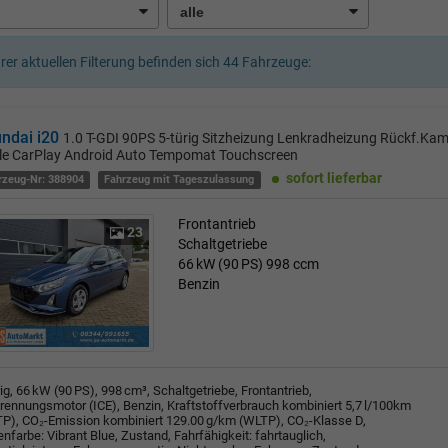
hrer aktuellen Filterung befinden sich
44
Fahrzeuge:
ndai i20
1.0 T-GDI 90PS 5-türig Sitzheizung Lenkradheizung Rückf.Ka
le CarPlay Android Auto Tempomat Touchscreen
sofort lieferbar
rzeug-Nr: 388904
Fahrzeug mit Tageszulassung
Frontantrieb
23
Schaltgetriebe
66 kW (90 PS)
998 ccm
Benzin
rig, 66 kW (90 PS), 998 cm³, Schaltgetriebe, Frontantrieb,
rennungsmotor (ICE), Benzin, Kraftstoffverbrauch kombiniert 5,7 l/100km
P), CO₂-Emission kombiniert 129.00 g/km (WLTP), CO₂-Klasse D,
nfarbe: Vibrant Blue, Zustand, Fahrfähigkeit: fahrtauglich,