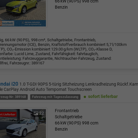
66 kW (90 PS)
998 ccm
Benzin
rig, 66 kW (90 PS), 998 cm³, Schaltgetriebe, Frontantrieb,
rennungsmotor (ICE), Benzin, Kraftstoffverbrauch kombiniert 5,7 l/100km
P), CO₂-Emission kombiniert 129.00 g/km (WLTP), CO₂-Klasse D,
nfarbe: Lucid Lime, Zustand, Fahrfähigkeit: fahrtauglich,
ntieleistung: Fahrzeuggarantie, Nichtraucher-Fahrzeug, Zustand:
llfrei, Fahrzeugnr.: 389167
ndai i20
1.0 T-GDI 90PS 5-türig Sitzheizung Lenkradheizung Rückf.Ka
le CarPlay Android Auto Tempomat Touchscreen
sofort lieferbar
rzeug-Nr: 389168
Fahrzeug mit Tageszulassung
Frontantrieb
22
Schaltgetriebe
66 kW (90 PS)
998 ccm
Benzin