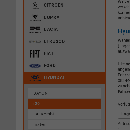
Wir ve
CITROËN
versch
können
CUPRA
anbiet
DACIA
Hyun
Wählen
ETRUSCO
(Lager
auswä
FIAT
Hier s
FORD
abgeho
Fahrz
HYUNDAI
08344-
zu seh
Fahrz
BAYON
i20
Verfüg
i30 Kombi
Antrie
Inster