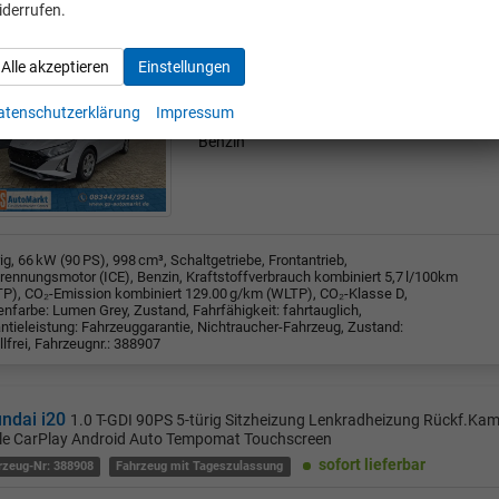
iderrufen.
sofort lieferbar
rzeug-Nr: 388907
Fahrzeug mit Tageszulassung
Alle akzeptieren
Einstellungen
Frontantrieb
22
Schaltgetriebe
atenschutzerklärung
Impressum
66 kW (90 PS)
998 ccm
Benzin
rig, 66 kW (90 PS), 998 cm³, Schaltgetriebe, Frontantrieb,
rennungsmotor (ICE), Benzin, Kraftstoffverbrauch kombiniert 5,7 l/100km
P), CO₂-Emission kombiniert 129.00 g/km (WLTP), CO₂-Klasse D,
nfarbe: Lumen Grey, Zustand, Fahrfähigkeit: fahrtauglich,
ntieleistung: Fahrzeuggarantie, Nichtraucher-Fahrzeug, Zustand:
llfrei, Fahrzeugnr.: 388907
ndai i20
1.0 T-GDI 90PS 5-türig Sitzheizung Lenkradheizung Rückf.Ka
le CarPlay Android Auto Tempomat Touchscreen
sofort lieferbar
rzeug-Nr: 388908
Fahrzeug mit Tageszulassung