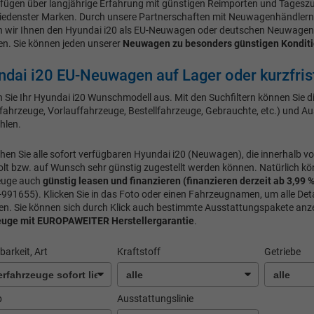
rfügen über langjährige Erfahrung mit günstigen Reimporten und Tages
iedenster Marken. Durch unsere Partnerschaften mit Neuwagenhändlern
 wir Ihnen den Hyundai i20 als EU-Neuwagen oder deutschen Neuwagen
en. Sie können jeden unserer
Neuwagen zu besonders günstigen Konditi
dai i20 EU-Neuwagen auf Lager oder kurzfrist
 Sie Ihr Hyundai i20 Wunschmodell aus. Mit den Suchfiltern können Sie d
fahrzeuge, Vorlauffahrzeuge, Bestellfahrzeuge, Gebrauchte, etc.) und A
hlen.
ehen Sie alle sofort verfügbaren Hyundai i20 (Neuwagen), die innerhalb vo
lt bzw. auf Wunsch sehr günstig zugestellt werden können. Natürlich kö
euge auch
günstig
leasen und finanzieren (finanzieren derzeit ab 3,99 %
991655). Klicken Sie in das Foto oder einen Fahrzeugnamen, um alle Det
en. Sie können sich durch Klick auch bestimmte Ausstattungspakete anz
euge mit
EUROPAWEITER Herstellergarantie
.
barkeit, Art
Kraftstoff
Getriebe
b
Ausstattungslinie