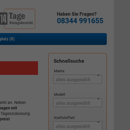
Haben Sie Fragen?
08344 991655
platz (
0
)
Schnellsuche
Marke
alles ausgewählt
Modell
arkt an. Neben
alles ausgewählt
wagen mit
ls Tageszulassung
Kraftstoffart
preis!
alles ausgewählt