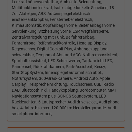
Lenkrad höhenverstellbar, Ambiente-Beleuchtung,
Multifunktionslenkrad, Isofix, abgedunkelte Scheiben, 18
Zoll Alufelgen, ABS, Außenspiegel elektrisch
einstell-/anklappbar, Fensterheber elektrisch,
Klimaautomatik, Kopfairbags vorne, Seitenairbags vorne,
Servolenkung, Sitzheizung vorne, ESP, Wegfahrsperre,
Zentralverriegelung mit Funk, Beifahrerairbag,
Fahrerairbag, Reifendruckkontrolle, Head-up Display,
Regensensor, Digital Cockpit Plus, Anhängekupplung
schwenkbar, Tempomat Abstand ACC, Notbremsassistent,
Spurhalteassistent, LED-Scheinwerfer, Tagfahrlicht LED,
Pannenset, Rückfahrkamera, Park-Assistent, Kessy,
StartStopSystem, Innenspiegel automatisch abbl.,
Notrufsystem, 360-Grad-Kamera, Android Auto, Apple
Carplay, Freisprecheinrichtung, Touchscreen, USB, Radio
DAB, Bluetooth inkl. Handykopplung, Bordcomputer, MMI
Navigationssystem plus, SONOS Soundsystem, LED-
Rückleuchten, 6 Lautsprecher, Audi drive select, Audi phone
box, 4 Jahre bis max. 120.000km Herstellergarantie, Audi
smartphone interface,