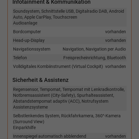
Infotainment & Kommunikation
Soundsystem, Schnittstelle USB, Digitalradio DAB, Android
Auto, Apple CarPlay, Touchscreen
Audioanlage
Bordcomputer
vorhanden
Head-up-Display
vorhanden
Navigationssystem
Navigation, Navigation per Audio
Telefon
Freisprecheinrichtung, Bluetooth
Volldigitales Kombiinstrument (Virtual Cockpit)
vorhanden
Sicherheit & Assistenz
Regensensor, Tempomat, Tempomat mit Lenkradkontrolle,
Notbremsassistent (City-Safety), Spurhalteassistent,
Abstandstempomat adaptiv (ACC), Notrufsystem
Assistenzsysteme
Selbstlenkendes System, Rückfahrkamera, 360°-Kamera
(Surround View)
Einparkhilfe
Innenspiegel automatisch abblendend
vorhanden