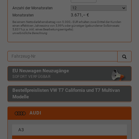
Anzahl der Monatsraten
3.671,– €
Monatsraten
Bei einem Nettodarlehensbetrag von 5.000,- EUR erhalten zwei Drittel der Kunden
einen effektiven Jahreszins von 5,99% oder günstiger (gebundener Sollzinssatz
5,831% p.a. inkl. eines Bearbeitungsentgelts).
unverbindliche Berechnung
EU Neuwagen Neuzugänge
SOFORT VERFÜGBAR
Bestellpreislisten VW T7 California und T7 Multivan
Modelle
AUDI
A3