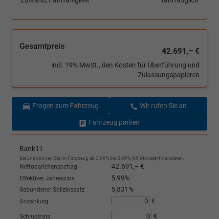
Zustand, Fahrfähigkeit
fahrtauglich
Gesamtpreis
42.691,– €
incl. 19% MwSt., den Kosten für Überführung und
Zulassungspapieren
Fragen zum Fahrzeug
Wir rufen Sie an
Fahrzeug parken
Bank11
Bei uns können Sie Ihr Fahrzeug ab 3,99% bis 5,99% (96 Monate) finanzieren.
42.691,– €
Nettodarlehensbetrag
5,99%
Effektiver Jahreszins
5,831%
Gebundener Sollzinssatz
€
Anzahlung
€
Schlussrate