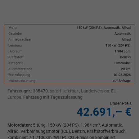
Motor
150 kW (204 PS), Automatik, Allrad
Getriebe
Automatik
Antriebsachse
Allrad
Leistung
150 kW (204 PS)
Hubraum
1.984 ccm
Kraftstoff
Benzin
Kategorie
Limousine
Kilometerstand
20 km
Erstzulassung
01.03.2026
Innenausstattung
auf Anfrage
Fahrzeugnr.
:
385470
,
sofort lieferbar
, Landesversion: EU -
Europa,
Fahrzeug mit Tageszulassung
Unser Preis
42.691,– €
Motordaten:
5-türig, 150 kW (204 PS), 1.984 cm³, Automatik,
Allrad, Verbrennungsmotor (ICE), Benzin, Kraftstoffverbrauch
kombiniert 7,1 l/100km (WLTP), CO₂-Emission kombiniert