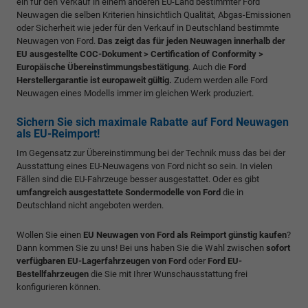
ein für den Verkauf in einem anderen EU-Land bestimmter Ford
Neuwagen die selben Kriterien hinsichtlich Qualität, Abgas-Emissionen
oder Sicherheit wie jeder für den Verkauf in Deutschland bestimmte
Neuwagen von Ford.
Das zeigt das für jeden Neuwagen innerhalb der
EU ausgestellte COC-Dokument > Certification of Conformity >
Europäische Übereinstimmungsbestätigung
. Auch die
Ford
Herstellergarantie ist europaweit gültig.
Zudem werden alle Ford
Neuwagen eines Modells immer im gleichen Werk produziert.
Sichern Sie sich maximale Rabatte auf Ford Neuwagen
als EU-Reimport!
Im Gegensatz zur Übereinstimmung bei der Technik muss das bei der
Ausstattung eines EU-Neuwagens von Ford nicht so sein. In vielen
Fällen sind die EU-Fahrzeuge besser ausgestattet. Oder es gibt
umfangreich ausgestattete Sondermodelle von Ford
die in
Deutschland nicht angeboten werden.
Wollen Sie einen
EU Neuwagen von Ford als Reimport günstig kaufen
?
Dann kommen Sie zu uns! Bei uns haben Sie die Wahl zwischen
sofort
verfügbaren EU-Lagerfahrzeugen von Ford
oder
Ford EU-
Bestellfahrzeugen
die Sie mit Ihrer Wunschausstattung frei
konfigurieren können.