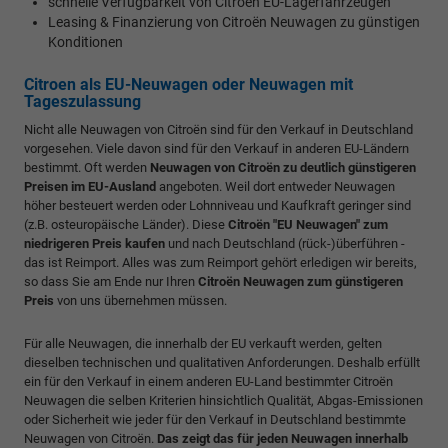
schnelle Verfügbarkeit von Citroën EU-Lagerfahrzeugen
Leasing & Finanzierung von Citroën Neuwagen zu günstigen
Konditionen
Citroen als EU-Neuwagen oder Neuwagen mit
Tageszulassung
Nicht alle Neuwagen von Citroën sind für den Verkauf in Deutschland
vorgesehen. Viele davon sind für den Verkauf in anderen EU-Ländern
bestimmt. Oft werden
Neuwagen von Citroën zu deutlich günstigeren
Preisen im EU-Ausland
angeboten. Weil dort entweder Neuwagen
höher besteuert werden oder Lohnniveau und Kaufkraft geringer sind
(z.B. osteuropäische Länder). Diese
Citroën "EU Neuwagen" zum
niedrigeren Preis kaufen
und nach Deutschland (rück-)überführen -
das ist Reimport. Alles was zum Reimport gehört erledigen wir bereits,
so dass Sie am Ende nur Ihren
Citroën Neuwagen zum günstigeren
Preis
von uns übernehmen müssen.
Für alle Neuwagen, die innerhalb der EU verkauft werden, gelten
dieselben technischen und qualitativen Anforderungen. Deshalb erfüllt
ein für den Verkauf in einem anderen EU-Land bestimmter Citroën
Neuwagen die selben Kriterien hinsichtlich Qualität, Abgas-Emissionen
oder Sicherheit wie jeder für den Verkauf in Deutschland bestimmte
Neuwagen von Citroën.
Das zeigt das für jeden Neuwagen innerhalb