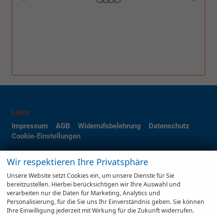
Links
Impressum
AGB
Widerrufsbelehrung
Datenschutz
Cookie-Einstellungen
Weitere Informationen zum offiziellen Kraftstoffverbrauch und zu den
Wir respektieren Ihre Privatsphäre
offiziellen spezifischen CO
-Emissionen und gegebenenfalls zum
2
Unsere Website setzt Cookies ein, um unsere Dienste für Sie
Stromverbrauch neuer PKW können dem 'Leitfaden über den offiziellen
bereitzustellen. Hierbei berücksichtigen wir Ihre Auswahl und
Kraftstoffverbrauch, die offiziellen spezifischen CO
-Emissionen und den
2
verarbeiten nur die Daten für Marketing, Analytics und
offiziellen Stromverbrauch neuer PKW' entnommen werden, der an allen
Personalisierung, für die Sie uns Ihr Einverständnis geben. Sie können
Verkaufsstellen und bei der 'Deutschen Automobil Treuhand GmbH'
Ihre Einwilligung jederzeit mit Wirkung für die Zukunft widerrufen.
unentgeltlich erhältlich ist unter www.dat.de.