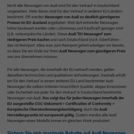
Nicht alle Neuwagen von Audi sind für den Verkauf in Deutschland
vorgesehen. Viele davon sind für den Verkauf in anderen EU-Ländern
bestimmt. Oft werden
Neuwagen von Audi zu deutlich günstigeren
Preisen im EU-Ausland
angeboten. Weil dort entweder Neuwagen
höher besteuert werden oder Lohnniveau und Kaufkraft geringer sind
(z.B. osteuropäische Länder). Diese
Audi "EU Neuwagen" zum
niedrigeren Preis kaufen
und nach Deutschland (rück-)überführen -
das ist Reimport. Alles was zum Reimport gehört erledigen wir bereits,
so dass Sie am Ende nur Ihren
Audi Neuwagen zum günstigeren Preis
von uns übernehmen müssen.
Für alle Neuwagen, die innerhalb der EU verkauft werden, gelten
dieselben technischen und qualitativen Anforderungen. Deshalb erfüllt
ein für den Verkauf in einem anderen EU-Land bestimmter Audi
Neuwagen die selben Kriterien hinsichtlich Qualität, Abgas-Emissionen
oder Sicherheit wie jeder für den Verkauf in Deutschland bestimmte
Neuwagen von Audi.
Das zeigt das für jeden Neuwagen innerhalb der
EU ausgestellte COC-Dokument > Certification of Conformity >
Europäische Übereinstimmungsbestätigung
. Auch die
Audi
Herstellergarantie ist europaweit gültig.
Zudem werden alle Audi
Neuwagen eines Modells immer im gleichen Werk produziert.
Sichern Sie sich maximale Rabatte auf Audi Neuwagen