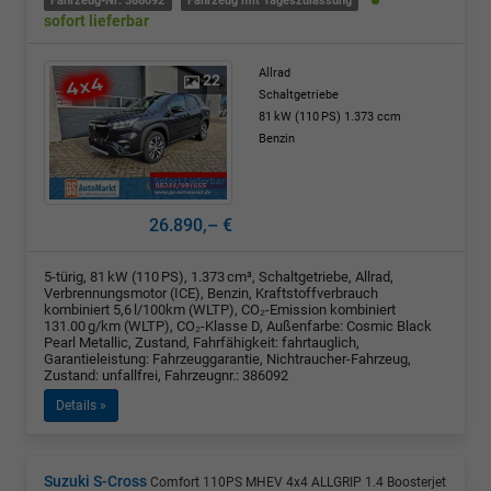
Fahrzeug-Nr: 386092
Fahrzeug mit Tageszulassung
sofort lieferbar
Allrad
22
Schaltgetriebe
81 kW (110 PS)
1.373 ccm
Benzin
26.890,– €
5-türig, 81 kW (110 PS), 1.373 cm³, Schaltgetriebe, Allrad,
Verbrennungsmotor (ICE), Benzin, Kraftstoffverbrauch
kombiniert 5,6 l/100km (WLTP), CO₂-Emission kombiniert
131.00 g/km (WLTP), CO₂-Klasse D, Außenfarbe: Cosmic Black
Pearl Metallic, Zustand, Fahrfähigkeit: fahrtauglich,
Garantieleistung: Fahrzeuggarantie, Nichtraucher-Fahrzeug,
Zustand: unfallfrei, Fahrzeugnr.: 386092
Details »
Suzuki S-Cross
Comfort 110PS MHEV 4x4 ALLGRIP 1.4 Boosterjet