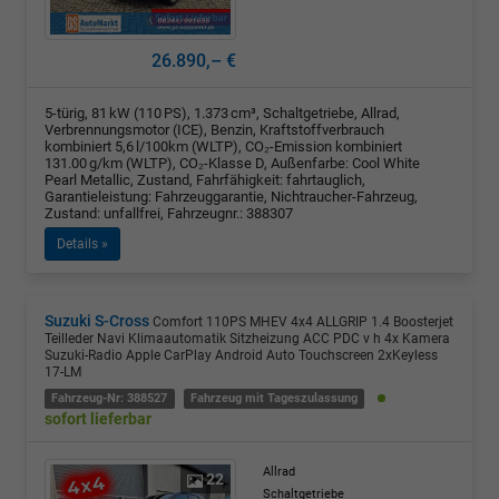
26.890,– €
5-türig, 81 kW (110 PS), 1.373 cm³, Schaltgetriebe, Allrad,
Verbrennungsmotor (ICE), Benzin, Kraftstoffverbrauch
kombiniert 5,6 l/100km (WLTP), CO₂-Emission kombiniert
131.00 g/km (WLTP), CO₂-Klasse D, Außenfarbe: Cool White
Pearl Metallic, Zustand, Fahrfähigkeit: fahrtauglich,
Garantieleistung: Fahrzeuggarantie, Nichtraucher-Fahrzeug,
Zustand: unfallfrei, Fahrzeugnr.: 388307
Details »
Suzuki S-Cross
Comfort 110PS MHEV 4x4 ALLGRIP 1.4 Boosterjet
Teilleder Navi Klimaautomatik Sitzheizung ACC PDC v h 4x Kamera
Suzuki-Radio Apple CarPlay Android Auto Touchscreen 2xKeyless
17-LM
Fahrzeug-Nr: 388527
Fahrzeug mit Tageszulassung
sofort lieferbar
Allrad
22
Schaltgetriebe