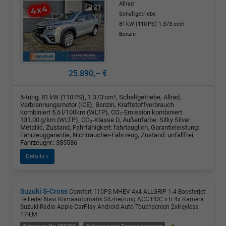
Allrad
21
Schaltgetriebe
81 kW (110 PS)
1.373 ccm
Benzin
25.890,– €
5-türig, 81 kW (110 PS), 1.373 cm³, Schaltgetriebe, Allrad,
Verbrennungsmotor (ICE), Benzin, Kraftstoffverbrauch
kombiniert 5,6 l/100km (WLTP), CO₂-Emission kombiniert
131.00 g/km (WLTP), CO₂-Klasse D, Außenfarbe: Silky Silver
Metallic, Zustand, Fahrfähigkeit: fahrtauglich, Garantieleistung:
Fahrzeuggarantie, Nichtraucher-Fahrzeug, Zustand: unfallfrei,
Fahrzeugnr.: 385586
Details »
Suzuki S-Cross
Comfort 110PS MHEV 4x4 ALLGRIP 1.4 Boosterjet
Teilleder Navi Klimaautomatik Sitzheizung ACC PDC v h 4x Kamera
Suzuki-Radio Apple CarPlay Android Auto Touchscreen 2xKeyless
17-LM