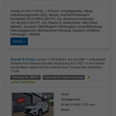
5-türig, 81 kW (110 PS), 1.373 cm³, Schaltgetriebe, Allrad,
Verbrennungsmotor (ICE), Benzin, Kraftstoffverbrauch
kombiniert 5,6 l/100km (WLTP), CO₂-Emission kombiniert
131.00 g/km (WLTP), CO₂-Klasse D, Außenfarbe: Silky Silver
Metallic, Zustand, Fahrfähigkeit: fahrtauglich, Garantieleistung:
Fahrzeuggarantie, Nichtraucher-Fahrzeug, Zustand: unfallfrei,
Fahrzeugnr.: 388306
Details »
Suzuki S-Cross
Comfort 110PS MHEV 4x4 ALLGRIP 1.4 Boosterjet
Teilleder Navi Klimaautomatik Sitzheizung ACC PDC v h 4x Kamera
Suzuki-Radio Apple CarPlay Android Auto Touchscreen 2xKeyless
17-LM
Fahrzeug-Nr: 388307
Fahrzeug mit Tageszulassung
sofort lieferbar
Allrad
21
Schaltgetriebe
81 kW (110 PS)
1.373 ccm
Benzin