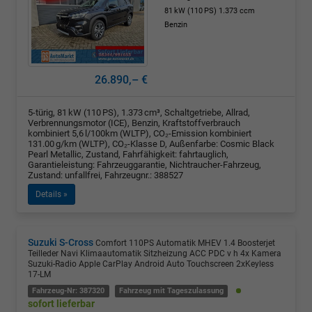
81 kW (110 PS)
1.373 ccm
Benzin
26.890,– €
5-türig, 81 kW (110 PS), 1.373 cm³, Schaltgetriebe, Allrad,
Verbrennungsmotor (ICE), Benzin, Kraftstoffverbrauch
kombiniert 5,6 l/100km (WLTP), CO₂-Emission kombiniert
131.00 g/km (WLTP), CO₂-Klasse D, Außenfarbe: Cosmic Black
Pearl Metallic, Zustand, Fahrfähigkeit: fahrtauglich,
Garantieleistung: Fahrzeuggarantie, Nichtraucher-Fahrzeug,
Zustand: unfallfrei, Fahrzeugnr.: 388527
Details »
Suzuki S-Cross
Comfort 110PS Automatik MHEV 1.4 Boosterjet
Teilleder Navi Klimaautomatik Sitzheizung ACC PDC v h 4x Kamera
Suzuki-Radio Apple CarPlay Android Auto Touchscreen 2xKeyless
17-LM
Fahrzeug-Nr: 387320
Fahrzeug mit Tageszulassung
sofort lieferbar