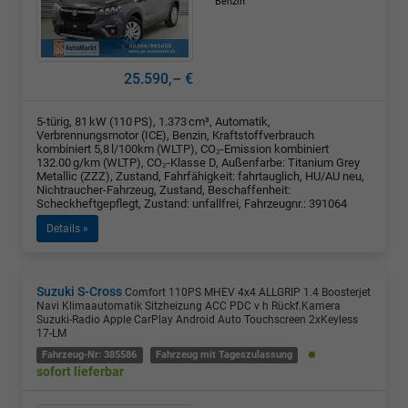
Benzin
25.590,– €
5-türig, 81 kW (110 PS), 1.373 cm³, Automatik,
Verbrennungsmotor (ICE), Benzin, Kraftstoffverbrauch
kombiniert 5,8 l/100km (WLTP), CO₂-Emission kombiniert
132.00 g/km (WLTP), CO₂-Klasse D, Außenfarbe: Titanium Grey
Metallic (ZZZ), Zustand, Fahrfähigkeit: fahrtauglich, HU/AU neu,
Nichtraucher-Fahrzeug, Zustand, Beschaffenheit:
Scheckheftgepflegt, Zustand: unfallfrei, Fahrzeugnr.: 391064
Details »
Suzuki S-Cross
Comfort 110PS MHEV 4x4 ALLGRIP 1.4 Boosterjet
Navi Klimaautomatik Sitzheizung ACC PDC v h Rückf.Kamera
Suzuki-Radio Apple CarPlay Android Auto Touchscreen 2xKeyless
17-LM
Fahrzeug-Nr: 385586
Fahrzeug mit Tageszulassung
sofort lieferbar