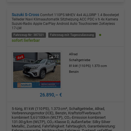
Suzuki S-Cross
Comfort 110PS MHEV 4x4 ALLGRIP 1.4 Boosterjet
Teilleder Navi Klimaautomatik Sitzheizung ACC PDC v h 4x Kamera
Suzuki-Radio Apple CarPlay Android Auto Touchscreen 2xKeyless
17-LM
Fahrzeug-Nr: 387321
Fahrzeug mit Tageszulassung
sofort lieferbar
Allrad
22
Schaltgetriebe
81 kW (110 PS)
1.373 ccm
Benzin
26.890,– €
5-türig, 81 kW (110 PS), 1.373 cm³, Schaltgetriebe, Allrad,
Verbrennungsmotor (ICE), Benzin, Kraftstoffverbrauch
kombiniert 5,6 l/100km (WLTP), CO₂-Emission kombiniert
131.00 g/km (WLTP), CO₂-Klasse D, Außenfarbe: Silky Silver
Metallic, Zustand, Fahrfähigkeit: fahrtauglich, Garantieleistung:
Fahrzeuggarantie, Nichtraucher-Fahrzeug, Zustand: unfallfrei,