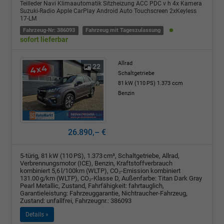
Teilleder Navi Klimaautomatik Sitzheizung ACC PDC v h 4x Kamera
Suzuki-Radio Apple CarPlay Android Auto Touchscreen 2xKeyless
17-LM
Fahrzeug-Nr: 386093
Fahrzeug mit Tageszulassung
sofort lieferbar
Allrad
22
Schaltgetriebe
81 kW (110 PS)
1.373 ccm
Benzin
26.890,– €
5-türig, 81 kW (110 PS), 1.373 cm³, Schaltgetriebe, Allrad,
Verbrennungsmotor (ICE), Benzin, Kraftstoffverbrauch
kombiniert 5,6 l/100km (WLTP), CO₂-Emission kombiniert
131.00 g/km (WLTP), CO₂-Klasse D, Außenfarbe: Titan Dark Gray
Pearl Metallic, Zustand, Fahrfähigkeit: fahrtauglich,
Garantieleistung: Fahrzeuggarantie, Nichtraucher-Fahrzeug,
Zustand: unfallfrei, Fahrzeugnr.: 386093
Details »