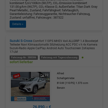
kombiniert 5,6 l/100km (WLTP), CO₂-Emission kombiniert
131.00 g/km (WLTP), CO₂-Klasse D, Außenfarbe: Titan Dark Gray
Pearl Metallic, Zustand, Fahrfähigkeit: fahrtauglich,
Garantieleistung: Fahrzeuggarantie, Nichtraucher-Fahrzeug,
Zustand: unfallfrei, Fahrzeugnr.: 387322
Details »
Suzuki S-Cross
Comfort 110PS MHEV 4x4 ALLGRIP 1.4 Boosterjet
Teilleder Navi Klimaautomatik Sitzheizung ACC PDC v h 4x Kamera
Suzuki-Radio Apple CarPlay Android Auto Touchscreen 2xKeyless
17-LM
Fahrzeug-Nr: 388306
Fahrzeug mit Tageszulassung
sofort lieferbar
Allrad
22
Schaltgetriebe
81 kW (110 PS)
1.373 ccm
Benzin
26.890,– €