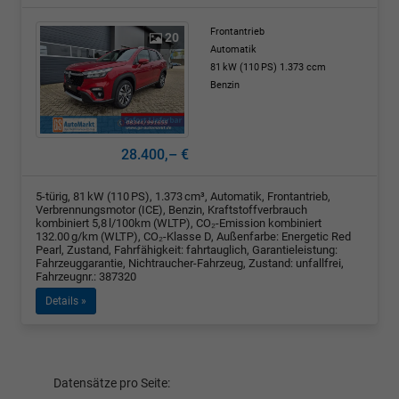
Frontantrieb
20
Automatik
81 kW (110 PS)
1.373 ccm
Benzin
28.400,– €
5-türig, 81 kW (110 PS), 1.373 cm³, Automatik, Frontantrieb,
Verbrennungsmotor (ICE), Benzin, Kraftstoffverbrauch
kombiniert 5,8 l/100km (WLTP), CO₂-Emission kombiniert
132.00 g/km (WLTP), CO₂-Klasse D, Außenfarbe: Energetic Red
Pearl, Zustand, Fahrfähigkeit: fahrtauglich, Garantieleistung:
Fahrzeuggarantie, Nichtraucher-Fahrzeug, Zustand: unfallfrei,
Fahrzeugnr.: 387320
Details »
Datensätze pro Seite: