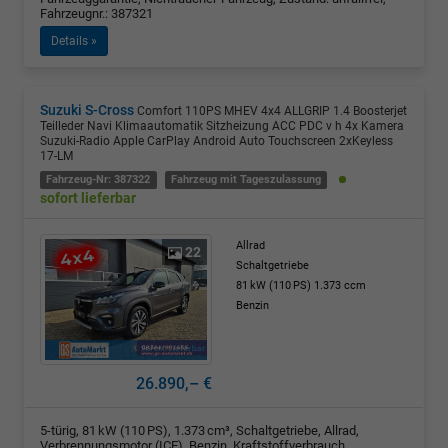
Fahrzeugnr.: 387321
Details »
Suzuki S-Cross
Comfort 110PS MHEV 4x4 ALLGRIP 1.4 Boosterjet
Teilleder Navi Klimaautomatik Sitzheizung ACC PDC v h 4x Kamera
Suzuki-Radio Apple CarPlay Android Auto Touchscreen 2xKeyless
17-LM
Fahrzeug-Nr: 387322
Fahrzeug mit Tageszulassung
sofort lieferbar
Allrad
22
Schaltgetriebe
81 kW (110 PS)
1.373 ccm
Benzin
26.890,– €
5-türig, 81 kW (110 PS), 1.373 cm³, Schaltgetriebe, Allrad,
Verbrennungsmotor (ICE), Benzin, Kraftstoffverbrauch