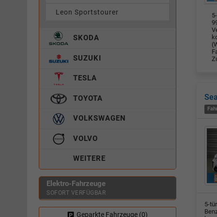
Leon Sportstourer
5-
9
V
k
SKODA
(W
F
SUZUKI
Z
TESLA
Sea
TOYOTA
Fah
VOLKSWAGEN
VOLVO
WEITERE
Elektro-Fahrzeuge
SOFORT VERFÜGBAR
5-tü
Benz
Geparkte Fahrzeuge (
0
)