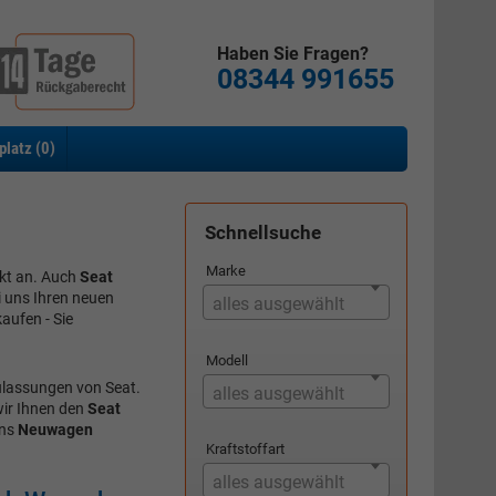
Haben Sie Fragen?
08344 991655
platz (
0
)
Schnellsuche
Marke
kt an. Auch
Seat
i uns Ihren neuen
alles ausgewählt
aufen - Sie
Modell
ulassungen von Seat.
alles ausgewählt
ir Ihnen den
Seat
uns
Neuwagen
Kraftstoffart
alles ausgewählt