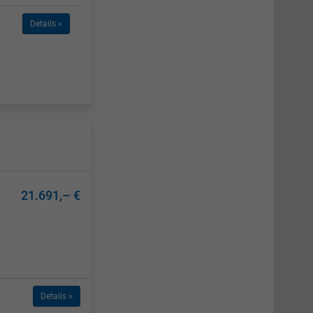
Details »
21.691,– €
Details »