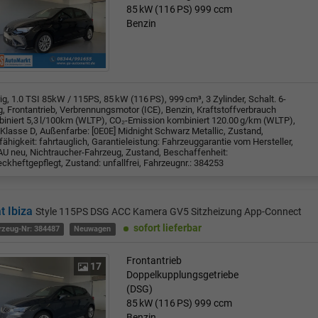
85 kW (116 PS)
999 ccm
Benzin
rig, 1.0 TSI 85kW / 115PS, 85 kW (116 PS), 999 cm³, 3 Zylinder, Schalt. 6-
, Frontantrieb, Verbrennungsmotor (ICE), Benzin, Kraftstoffverbrauch
iniert 5,3 l/100km (WLTP), CO₂-Emission kombiniert 120.00 g/km (WLTP),
Klasse D, Außenfarbe: [0E0E] Midnight Schwarz Metallic, Zustand,
fähigkeit: fahrtauglich, Garantieleistung: Fahrzeuggarantie vom Hersteller,
U neu, Nichtraucher-Fahrzeug, Zustand, Beschaffenheit:
ckheftgepflegt, Zustand: unfallfrei, Fahrzeugnr.: 384253
t Ibiza
Style 115PS DSG ACC Kamera GV5 Sitzheizung App-Connect
sofort lieferbar
rzeug-Nr: 384487
Neuwagen
Frontantrieb
17
Doppelkupplungsgetriebe
(DSG)
85 kW (116 PS)
999 ccm
Benzin