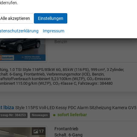
iderrufen.
t Ibiza
Style 1.0 TSI 116PS / 85kW 6G 2026 Faceliftet
rzeug-Nr: 384480
Neuwagen
Alle akzeptieren
Einstellungen
Frontantrieb
Schalt. 6-Gang
atenschutzerklärung
Impressum
85 kW (116 PS)
999 ccm
Benzin
türig, 1.0 TSI Style 116PS/85kW 6G, 85 kW (116 PS), 999 cm³, 3 Zylinder,
halt. 6-Gang, Frontantrieb, Verbrennungsmotor (ICE), Benzin,
raftstoffverbrauch kombiniert 5,2 l/100km (WLTP), CO₂-Emission
ombiniert 115.00 g/km (WLTP), CO₂-Klasse C, Fahrzeugnr.: 384480
t Ibiza
Style 115PS Voll-LED Kessy PDC Alarm Sitzheizung Kamera GV5
sofort lieferbar
rzeug-Nr: 384253
Neuwagen
Frontantrieb
17
Schalt. 6-Gang