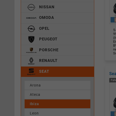
NISSAN
OMODA
OPEL
5-
99
(
PEUGEOT
E
B
n
PORSCHE
S
RENAULT
SEAT
Sea
Fah
Arona
Ateca
Ibiza
Leon