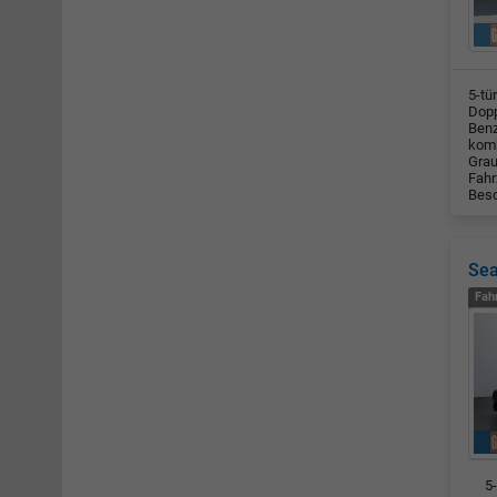
5-tü
Dopp
Benz
komb
Grau
Fahr
Besc
Sea
Fah
5-