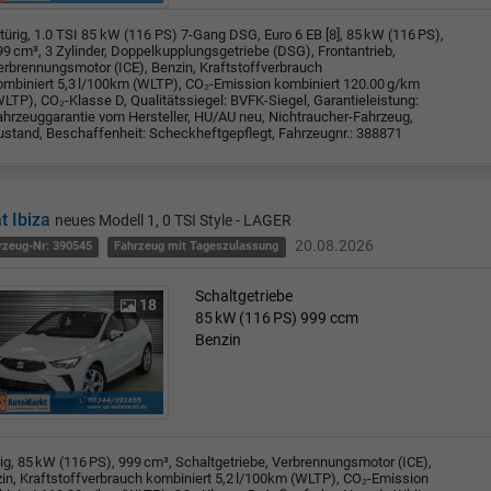
türig, 1.0 TSI 85 kW (116 PS) 7-Gang DSG, Euro 6 EB [8], 85 kW (116 PS),
99 cm³, 3 Zylinder, Doppelkupplungsgetriebe (DSG), Frontantrieb,
erbrennungsmotor (ICE), Benzin, Kraftstoffverbrauch
ombiniert 5,3 l/100km (WLTP), CO₂-Emission kombiniert 120.00 g/km
LTP), CO₂-Klasse D, Qualitätssiegel: BVFK-Siegel, Garantieleistung:
ahrzeuggarantie vom Hersteller, HU/AU neu, Nichtraucher-Fahrzeug,
ustand, Beschaffenheit: Scheckheftgepflegt, Fahrzeugnr.: 388871
t Ibiza
neues Modell 1, 0 TSI Style - LAGER
20.08.2026
rzeug-Nr: 390545
Fahrzeug mit Tageszulassung
Schaltgetriebe
18
85 kW (116 PS)
999 ccm
Benzin
rig, 85 kW (116 PS), 999 cm³, Schaltgetriebe, Verbrennungsmotor (ICE),
in, Kraftstoffverbrauch kombiniert 5,2 l/100km (WLTP), CO₂-Emission