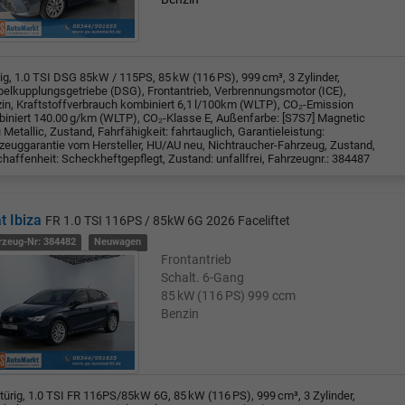
rig, 1.0 TSI DSG 85kW / 115PS, 85 kW (116 PS), 999 cm³, 3 Zylinder,
elkupplungsgetriebe (DSG), Frontantrieb, Verbrennungsmotor (ICE),
in, Kraftstoffverbrauch kombiniert 6,1 l/100km (WLTP), CO₂-Emission
iniert 140.00 g/km (WLTP), CO₂-Klasse E, Außenfarbe: [S7S7] Magnetic
 Metallic, Zustand, Fahrfähigkeit: fahrtauglich, Garantieleistung:
zeuggarantie vom Hersteller, HU/AU neu, Nichtraucher-Fahrzeug, Zustand,
haffenheit: Scheckheftgepflegt, Zustand: unfallfrei, Fahrzeugnr.: 384487
t Ibiza
FR 1.0 TSI 116PS / 85kW 6G 2026 Faceliftet
rzeug-Nr: 384482
Neuwagen
Frontantrieb
Schalt. 6-Gang
85 kW (116 PS)
999 ccm
Benzin
türig, 1.0 TSI FR 116PS/85kW 6G, 85 kW (116 PS), 999 cm³, 3 Zylinder,