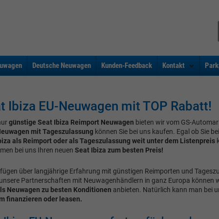
uwagen
Deutsche Neuwagen
Kunden-Feedback
Kontakt
Park
t Ibiza EU-Neuwagen mit TOP Rabatt!
nur
günstige Seat Ibiza Reimport Neuwagen
bieten wir vom GS-Automar
 Neuwagen mit Tageszulassung
können Sie bei uns kaufen. Egal ob Sie be
biza als Reimport oder als Tageszulassung weit unter dem Listenpreis
k
en bei uns Ihren neuen
Seat Ibiza zum besten Preis!
rfügen über langjährige Erfahrung mit günstigen Reimporten und Tagesz
unsere Partnerschaften mit Neuwagenhändlern in ganz Europa können w
als Neuwagen zu besten Konditionen
anbieten. Natürlich kann man bei 
 finanzieren oder leasen.