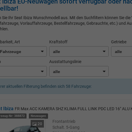
 Ibiza EU-Neuwagen sofort verfügbar oder n
ellbar!
 Sie Ihr Seat Ibiza Wunschmodell aus. Mit den Suchfiltern können Sie die
fahrzeuge, Vorlauffahrzeuge, Bestellfahrzeuge, Gebrauchte, etc.) und A
hlen.
barkeit, Art
Kraftstoff
Getriebe
b
Ausstattungslinie
hrer aktuellen Filterung befinden sich
58
Fahrzeuge:
t Ibiza
FR Max ACC KAMERA SHZ KLIMA FULL LINK PDC LED 16" ALU 
rzeug-Nr: 388872
Neuwagen
Frontantrieb
20
Schalt. 5-Gang