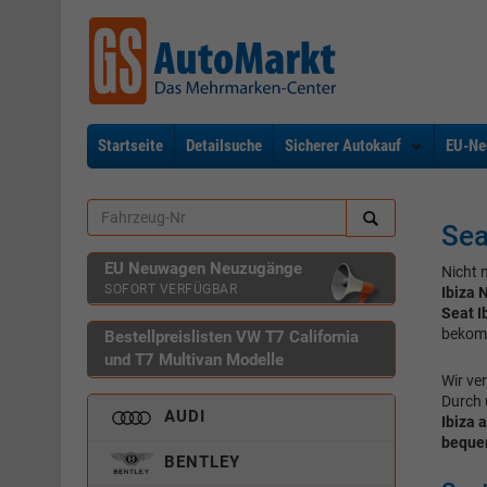
Startseite
Detailsuche
Sicherer Autokauf
EU-Ne
Sea
EU Neuwagen Neuzugänge
Nicht 
SOFORT VERFÜGBAR
Ibiza
Seat I
bekomm
Bestellpreislisten VW T7 California
und T7 Multivan Modelle
Wir ve
Durch 
AUDI
Ibiza 
bequem
BENTLEY