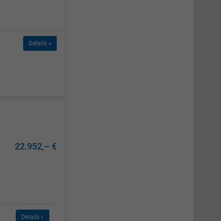
Details »
22.952,– €
Details »