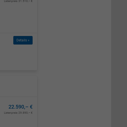
Listenpreis:
31.510,– €
Details »
22.590,– €
Listenpreis:
29.890,– €