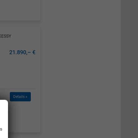
KESSY
21.890,– €
Details »
.
is