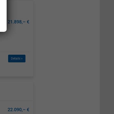
21.898,– €
Details »
22.090,– €