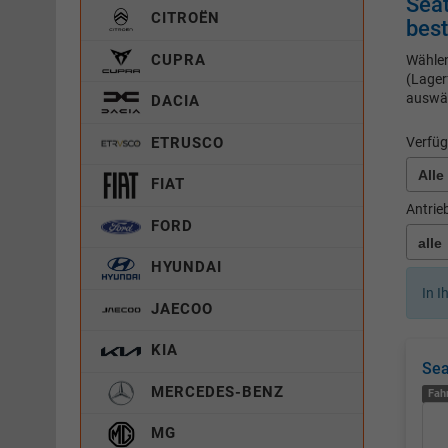
Seat
CITROËN
best
CUPRA
Wählen
(Lager
auswä
DACIA
ETRUSCO
Verfüg
FIAT
Antrie
FORD
HYUNDAI
In I
JAECOO
KIA
Sea
MERCEDES-BENZ
Fah
MG