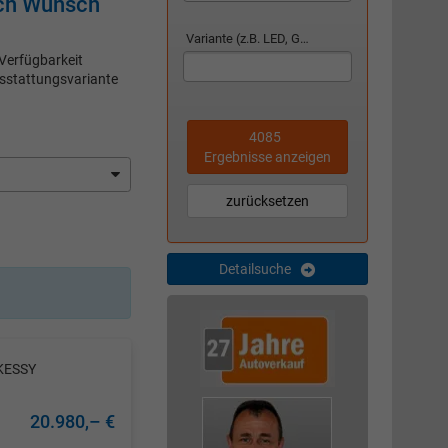
ach Wunsch
Variante (z.B. LED, GTI, Facelift...)
 Verfügbarkeit
usstattungsvariante
4085
Ergebnisse anzeigen
zurücksetzen
Detailsuche
KESSY
20.980,– €