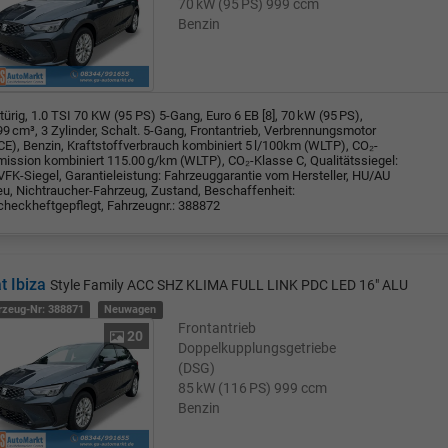
70 kW (95 PS)
999 ccm
Benzin
türig, 1.0 TSI 70 KW (95 PS) 5-Gang, Euro 6 EB [8], 70 kW (95 PS),
9 cm³, 3 Zylinder, Schalt. 5-Gang, Frontantrieb, Verbrennungsmotor
ICE), Benzin, Kraftstoffverbrauch kombiniert 5 l/100km (WLTP), CO₂-
mission kombiniert 115.00 g/km (WLTP), CO₂-Klasse C, Qualitätssiegel:
VFK-Siegel, Garantieleistung: Fahrzeuggarantie vom Hersteller, HU/AU
eu, Nichtraucher-Fahrzeug, Zustand, Beschaffenheit:
checkheftgepflegt, Fahrzeugnr.: 388872
t Ibiza
Style Family ACC SHZ KLIMA FULL LINK PDC LED 16" ALU
rzeug-Nr: 388871
Neuwagen
Frontantrieb
20
Doppelkupplungsgetriebe
(DSG)
85 kW (116 PS)
999 ccm
Benzin