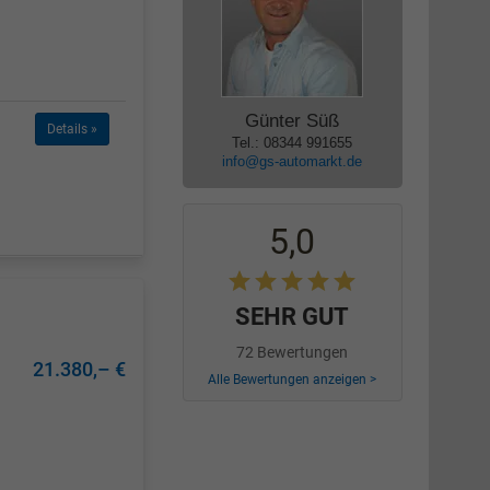
Günter Süß
Details »
Tel.: 08344 991655
info@gs-automarkt.de
5,0
SEHR GUT
72 Bewertungen
21.380,– €
Alle Bewertungen anzeigen >