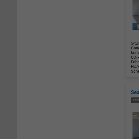
5-tü
Gang
komb
CO₂-
Fahr
HU/A
Sche
Sea
Fah