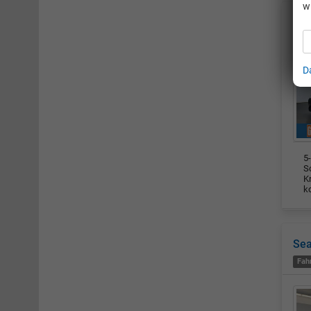
w
Sea
Fah
D
5-
Sc
K
k
Sea
Fah