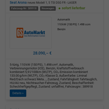
Seat Arona
neues Modell 1, 5 TSI DSG FR - LAGER
sofort lieferbar
Fahrzeug-Nr: 389918
Neuwagen
Automatik
110 kW (150 PS)
1.498 ccm
Benzin
28.090,– €
5-türig, 110 kW (150 PS), 1.498 cm³, Automatik,
Verbrennungsmotor (ICE), Benzin, Kraftstoffverbrauch
kombiniert 5,9 l/100km (WLTP), CO₂-Emission kombiniert
133.00 g/km (WLTP), CO₂-Klasse D, Außenfarbe: Liminal
Red/Dach schwarz Meta..., Zustand, Fahrfähigkeit: fahrtauglich,
HU/AU neu, Nichtraucher-Fahrzeug, Zustand, Beschaffenheit:
Scheckheftgepflegt, Zustand: unfallfrei, Fahrzeugnr.: 389918
Details »