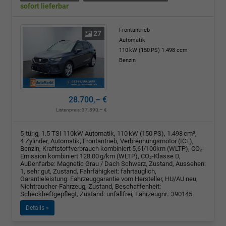
sofort lieferbar
Frontantrieb
27
Automatik
110 kW (150 PS)
1.498 ccm
Benzin
28.700,– €
Listenpreis:
37.890,– €
5-türig, 1.5 TSI 110kW Automatik, 110 kW (150 PS), 1.498 cm³,
4 Zylinder, Automatik, Frontantrieb, Verbrennungsmotor (ICE),
Benzin, Kraftstoffverbrauch kombiniert 5,6 l/100km (WLTP), CO₂-
Emission kombiniert 128.00 g/km (WLTP), CO₂-Klasse D,
Außenfarbe: Magnetic Grau / Dach Schwarz, Zustand, Aussehen:
1, sehr gut, Zustand, Fahrfähigkeit: fahrtauglich,
Garantieleistung: Fahrzeuggarantie vom Hersteller, HU/AU neu,
Nichtraucher-Fahrzeug, Zustand, Beschaffenheit:
Scheckheftgepflegt, Zustand: unfallfrei, Fahrzeugnr.: 390145
Details »