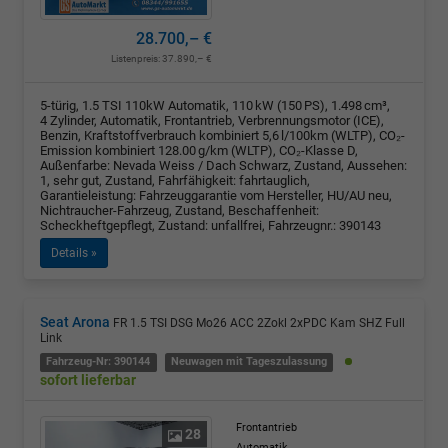
28.700,– €
Listenpreis:
37.890,– €
5-türig, 1.5 TSI 110kW Automatik, 110 kW (150 PS), 1.498 cm³,
4 Zylinder, Automatik, Frontantrieb, Verbrennungsmotor (ICE),
Benzin, Kraftstoffverbrauch kombiniert 5,6 l/100km (WLTP), CO₂-
Emission kombiniert 128.00 g/km (WLTP), CO₂-Klasse D,
Außenfarbe: Nevada Weiss / Dach Schwarz, Zustand, Aussehen:
1, sehr gut, Zustand, Fahrfähigkeit: fahrtauglich,
Garantieleistung: Fahrzeuggarantie vom Hersteller, HU/AU neu,
Nichtraucher-Fahrzeug, Zustand, Beschaffenheit:
Scheckheftgepflegt, Zustand: unfallfrei, Fahrzeugnr.: 390143
Details »
Seat Arona
FR 1.5 TSI DSG Mo26 ACC 2Zokl 2xPDC Kam SHZ Full
Link
Fahrzeug-Nr: 390144
Neuwagen mit Tageszulassung
sofort lieferbar
Frontantrieb
28
Automatik