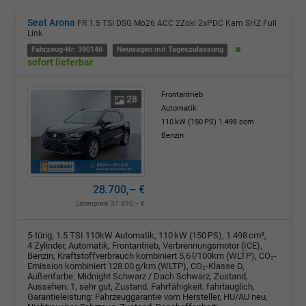
Seat Arona
FR 1.5 TSI DSG Mo26 ACC 2Zokl 2xPDC Kam SHZ Full
Link
Fahrzeug-Nr: 390146
Neuwagen mit Tageszulassung
sofort lieferbar
Frontantrieb
28
Automatik
110 kW (150 PS)
1.498 ccm
Benzin
28.700,– €
Listenpreis:
37.890,– €
5-türig, 1.5 TSI 110kW Automatik, 110 kW (150 PS), 1.498 cm³,
4 Zylinder, Automatik, Frontantrieb, Verbrennungsmotor (ICE),
Benzin, Kraftstoffverbrauch kombiniert 5,6 l/100km (WLTP), CO₂-
Emission kombiniert 128.00 g/km (WLTP), CO₂-Klasse D,
Außenfarbe: Midnight Schwarz / Dach Schwarz, Zustand,
Aussehen: 1, sehr gut, Zustand, Fahrfähigkeit: fahrtauglich,
Garantieleistung: Fahrzeuggarantie vom Hersteller, HU/AU neu,