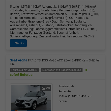
5-türig, 1.5 TSI 110kW Automatik, 110 kW (150 PS), 1.498 cm³,
4 Zylinder, Automatik, Frontantrieb, Verbrennungsmotor (ICE),
Benzin, Kraftstoffverbrauch kombiniert 5,6 l/100km (WLTP), CO₂-
Emission kombiniert 128.00 g/km (WLTP), CO₂-Klasse D,
Außenfarbe: Graphene Grau / Dach Schwarz, Zustand,
Aussehen: 1, sehr gut, Zustand, Fahrfähigkeit: fahrtauglich,
Garantieleistung: Fahrzeuggarantie vom Hersteller, HU/AU neu,
Nichtraucher-Fahrzeug, Zustand, Beschaffenheit:
Scheckheftgepflegt, Zustand: unfallfrei, Fahrzeugnr.: 390142
Details »
Seat Arona
FR 1.5 TSI DSG Mo26 ACC 2Zokl 2xPDC Kam SHZ Full
Link
Fahrzeug-Nr: 390143
Neuwagen mit Tageszulassung
sofort lieferbar
Frontantrieb
28
Automatik
110 kW (150 PS)
1.498 ccm
Benzin