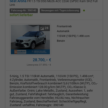
Seat Arona
FR 1.5 TSI DSG Mo26 ACC 2Zokl 2xPDC Kam SHZ Full
Link
Fahrzeug-Nr: 390140
Neuwagen mit Tageszulassung
sofort lieferbar
Frontantrieb
28
Automatik
110 kW (150 PS)
1.498 ccm
Benzin
28.700,– €
Listenpreis:
37.890,– €
5-türig, 1.5 TSI 110kW Automatik, 110 kW (150 PS), 1.498 cm³,
4 Zylinder, Automatik, Frontantrieb, Verbrennungsmotor (ICE),
Benzin, Kraftstoffverbrauch kombiniert 5,6 l/100km (WLTP), CO₂-
Emission kombiniert 128.00 g/km (WLTP), CO₂-Klasse D,
Außenfarbe: Oniric Lake Metallic, Zustand, Aussehen: 1, sehr
gut, Zustand, Fahrfähigkeit: fahrtauglich, Garantieleistung:
Fahrzeuggarantie vom Hersteller, HU/AU neu, Nichtraucher-
Fahrzeug, Zustand, Beschaffenheit: Scheckheftgepflegt,
Zustand: unfallfrei, Fahrzeugnr.: 390140