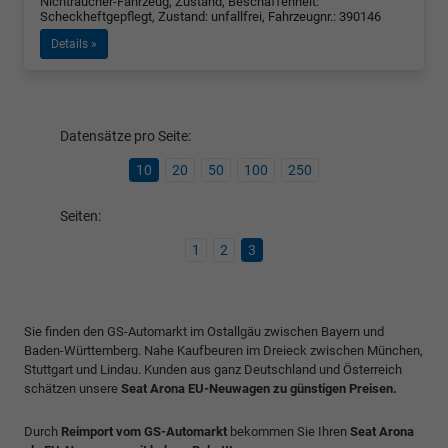
Nichtraucher-Fahrzeug, Zustand, Beschaffenheit:
Scheckheftgepflegt, Zustand: unfallfrei, Fahrzeugnr.: 390146
Details »
Datensätze pro Seite:
10
20
50
100
250
Seiten:
1
2
3
Sie finden den GS-Automarkt im Ostallgäu zwischen Bayern und
Baden-Württemberg. Nahe Kaufbeuren im Dreieck zwischen München,
Stuttgart und Lindau. Kunden aus ganz Deutschland und Österreich
schätzen unsere
Seat Arona EU-Neuwagen zu günstigen Preisen.
Durch
Reimport vom GS-Automarkt
bekommen Sie Ihren
Seat Arona