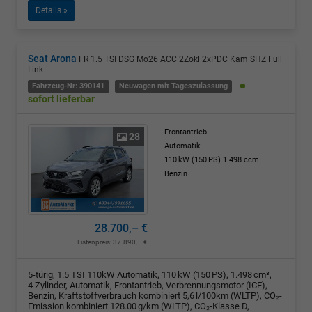
Details »
Seat Arona
FR 1.5 TSI DSG Mo26 ACC 2Zokl 2xPDC Kam SHZ Full
Link
Fahrzeug-Nr: 390141
Neuwagen mit Tageszulassung
sofort lieferbar
Frontantrieb
28
Automatik
110 kW (150 PS)
1.498 ccm
Benzin
28.700,– €
Listenpreis:
37.890,– €
5-türig, 1.5 TSI 110kW Automatik, 110 kW (150 PS), 1.498 cm³,
4 Zylinder, Automatik, Frontantrieb, Verbrennungsmotor (ICE),
Benzin, Kraftstoffverbrauch kombiniert 5,6 l/100km (WLTP), CO₂-
Emission kombiniert 128.00 g/km (WLTP), CO₂-Klasse D,