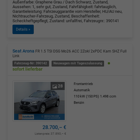
Außenfarbe: Graphene Grau / Dach Schwarz, Zustand,
Aussehen: 1, sehr gut, Zustand, Fahrfähigkeit: fahrtauglich,
Garantieleistung: Fahrzeuggarantie vom Hersteller, HU/AU neu,
Nichtraucher-Fahrzeug, Zustand, Beschaffenheit:
Scheckheftgepflegt, Zustand: unfallfrei, Fahrzeugnr.: 390141
Details »
Seat Arona
FR 1.5 TSI DSG Mo26 ACC 2Zokl 2xPDC Kam SHZ Full
Link
Fahrzeug-Nr: 390142
Neuwagen mit Tageszulassung
sofort lieferbar
Frontantrieb
28
Automatik
110 kW (150 PS)
1.498 ccm
Benzin
28.700,– €
Listenpreis:
37.890,– €