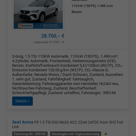
110 kW (150 PS)
1.498 ccm
Benzin
28.700,– €
Listenpreis:
37.890,– €
5-türig, 1.5 TSI 110kW Automatik, 110 kW (150 PS), 1.498 cm³,
4 Zylinder, Automatik, Frontantrieb, Verbrennungsmotor (ICE),
Benzin, Kraftstoffverbrauch kombiniert 5,6 l/100km (WLTP), CO₂-
Emission kombiniert 128.00 g/km (WLTP), CO₂-Klasse D,
Außenfarbe: Nevada Weiss / Dach Schwarz, Zustand, Aussehen:
1, sehr gut, Zustand, Fahrfähigkeit: fahrtauglich,
Garantieleistung: Fahrzeuggarantie vom Hersteller, HU/AU neu,
Nichtraucher-Fahrzeug, Zustand, Beschaffenheit:
Scheckheftgepflegt, Zustand: unfallfrei, Fahrzeugnr.: 390144
Details »
Seat Arona
FR 1.5 TSI DSG Mo26 ACC 2Zokl 2xPDC Kam SHZ Full
Link
Fahrzeug-Nr: 390145
Neuwagen mit Tageszulassung