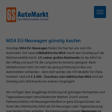
Menü
MG4 EU-Neuwagen günstig kaufen
Günstige
MG4 EU-Neuwagen
finden Sie hier bei uns vom GS-
Automarkt. Der neue
vollekektrische MG4
macht den Umstieg auf die
Elektromobilität leicht. Mit
seiner großen Reichweite
ist der MG4 für
den Alltag und auch für die Langstrecke bestens geeignet. Beim
Mutterkonzern SAIC ist mehr als genug Erfahrung im Bau von
Automobilen vorhanden - denn dort werden die VW Modelle für China
montiert. Und mit
€ 4.500,- Zuschuss zum elektrischen MG4
wird der
Umstieg aufs Elektroauto ein wahres Vergnügen!
Wir verfügen über langjährige Erfahrung mit günstigen Reimporten und
Tageszulassungen verschiedenster Marken. Durch unsere
Partnerschaften mit Neuwagenhändlern in ganz Europa können wir
Ihnen den elektrischen MG4 als EU-Neuwagen oder Tageszulassung
zum besten Preis anbieten. Sie können jeden unserer
Neuwagen zu