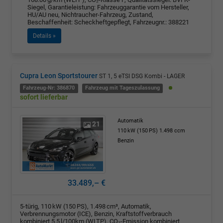
Siegel, Garantieleistung: Fahrzeuggarantie vom Hersteller,
HU/AU neu, Nichtraucher-Fahrzeug, Zustand,
Beschaffenheit: Scheckheftgepflegt, Fahrzeugnr.: 388221
Details »
Cupra Leon Sportstourer
ST 1, 5 eTSI DSG Kombi - LAGER
Fahrzeug-Nr: 386870
Fahrzeug mit Tageszulassung
sofort lieferbar
Automatik
21
110 kW (150 PS)
1.498 ccm
Benzin
33.489,– €
5-türig, 110 kW (150 PS), 1.498 cm³, Automatik,
Verbrennungsmotor (ICE), Benzin, Kraftstoffverbrauch
kombiniert 5,5 l/100km (WLTP), CO₂-Emission kombiniert