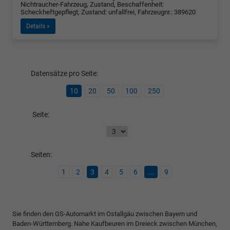
Nichtraucher-Fahrzeug, Zustand, Beschaffenheit:
Scheckheftgepflegt, Zustand: unfallfrei, Fahrzeugnr.: 389620
Details »
Datensätze pro Seite:
10
20
50
100
250
Seite:
Seiten:
1
2
3
4
5
6
...
9
Sie finden den GS-Automarkt im Ostallgäu zwischen Bayern und
Baden-Württemberg. Nahe Kaufbeuren im Dreieck zwischen München,