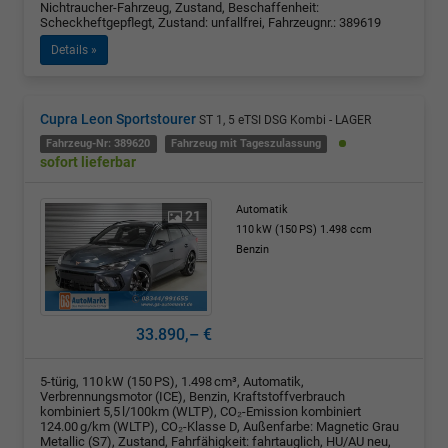
Nichtraucher-Fahrzeug, Zustand, Beschaffenheit:
Scheckheftgepflegt, Zustand: unfallfrei, Fahrzeugnr.: 389619
Details »
Cupra Leon Sportstourer
ST 1, 5 eTSI DSG Kombi - LAGER
Fahrzeug-Nr: 389620
Fahrzeug mit Tageszulassung
sofort lieferbar
Automatik
21
110 kW (150 PS)
1.498 ccm
Benzin
33.890,– €
5-türig, 110 kW (150 PS), 1.498 cm³, Automatik,
Verbrennungsmotor (ICE), Benzin, Kraftstoffverbrauch
kombiniert 5,5 l/100km (WLTP), CO₂-Emission kombiniert
124.00 g/km (WLTP), CO₂-Klasse D, Außenfarbe: Magnetic Grau
Metallic (S7), Zustand, Fahrfähigkeit: fahrtauglich, HU/AU neu,