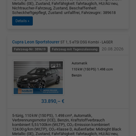
Metallic (0E), Zustand, Fahrfähigkeit: fahrtauglich, HU/AU neu,
Nichtraucher-Fahrzeug, Zustand, Beschaffenheit:
Scheckheftgepflegt, Zustand: unfallfrei, Fahrzeugnr.: 389618
Details »
Cupra Leon Sportstourer
ST 1, 5 eTSI DSG Kombi - LAGER
20.08.2026
Fahrzeug-Nr: 389619
Fahrzeug mit Tageszulassung
Automatik
21
110 kW (150 PS)
1.498 ccm
Benzin
33.890,– €
5-türig, 110 kW (150 PS), 1.498 cm³, Automatik,
Verbrennungsmotor (ICE), Benzin, Kraftstoffverbrauch
kombiniert 5,5 l/100km (WLTP), CO₂-Emission kombiniert
124.00 g/km (WLTP), CO₂-Klasse D, Außenfarbe: Midnight Black
Metallic (0E), Zustand, Fahrfähigkeit: fahrtauglich, HU/AU neu,