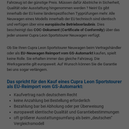
Fahrzeug ist der günstige Preis. Müssen dafür Abstriche in Sicherheit,
Qualität oder Ausstattung hingenommen werden ? Nein! Es gibt
innerhalb der EU keine länderspezifischen Typprüfungen mehr. Alle
Neuwagen eines Modells innerhalb der EU technisch sind identisch
und verfügen über eine
europäische Betriebserlaubnis
. Dies
bescheinigt das
COC-Dokument (Certificate of Conformity)
über das
jeder unserer Cupra Leon Sportstourer Neuwagen verfügt.
Ob Sie Ihren Cupra Leon Sportstourer Neuwagen beim Vertragshändler
oder als
EU-Neuwagen Reimport vom GS-Automarkt
kaufen, spielt
keine Rolle. Sie erhalten immer das gleiche Fahrzeug. Die
Werksgarantie gilt europaweit. Auf Wunsch können Sie die Garantie
bei uns sogar verlängern.
Das spricht für den Kauf eines Cupra Leon Sportstourer
als EU-Reimport vom GS-Automarkt:
Kaufvertrag nach deutschem Recht
keine Anzahlung bei Bestellung erforderlich
Bezahlung bar bei Abholung oder per Überweisung
europaweit identische Qualität und Garantiebestimmungen
oft größerer Ausstattungsumfang als beim „deutschen“
Vergleichsmodell