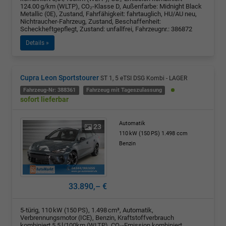
124.00 g/km (WLTP), CO₂-Klasse D, Außenfarbe: Midnight Black
Metallic (0E), Zustand, Fahrfähigkeit: fahrtauglich, HU/AU neu,
Nichtraucher-Fahrzeug, Zustand, Beschaffenheit:
Scheckheftgepflegt, Zustand: unfallfrei, Fahrzeugnr.: 386872
Details »
Cupra Leon Sportstourer
ST 1, 5 eTSI DSG Kombi - LAGER
Fahrzeug-Nr: 388361
Fahrzeug mit Tageszulassung
sofort lieferbar
Automatik
23
110 kW (150 PS)
1.498 ccm
Benzin
33.890,– €
5-türig, 110 kW (150 PS), 1.498 cm³, Automatik,
Verbrennungsmotor (ICE), Benzin, Kraftstoffverbrauch
kombiniert 5,5 l/100km (WLTP), CO₂-Emission kombiniert