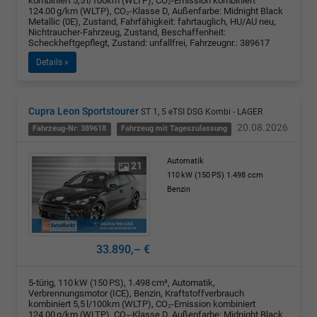
kombiniert 5,5 l/100km (WLTP), CO₂-Emission kombiniert
124.00 g/km (WLTP), CO₂-Klasse D, Außenfarbe: Midnight Black
Metallic (0E), Zustand, Fahrfähigkeit: fahrtauglich, HU/AU neu,
Nichtraucher-Fahrzeug, Zustand, Beschaffenheit:
Scheckheftgepflegt, Zustand: unfallfrei, Fahrzeugnr.: 389617
Details »
Cupra Leon Sportstourer
ST 1, 5 eTSI DSG Kombi - LAGER
20.08.2026
Fahrzeug-Nr: 389618
Fahrzeug mit Tageszulassung
Automatik
21
110 kW (150 PS)
1.498 ccm
Benzin
33.890,– €
5-türig, 110 kW (150 PS), 1.498 cm³, Automatik,
Verbrennungsmotor (ICE), Benzin, Kraftstoffverbrauch
kombiniert 5,5 l/100km (WLTP), CO₂-Emission kombiniert
124.00 g/km (WLTP), CO₂-Klasse D, Außenfarbe: Midnight Black