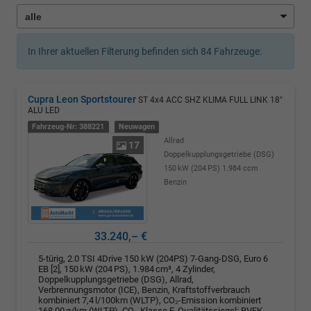
In Ihrer aktuellen Filterung befinden sich
84
Fahrzeuge:
Cupra Leon Sportstourer
ST 4x4 ACC SHZ KLIMA FULL LINK 18"
ALU LED
Fahrzeug-Nr: 388221
Neuwagen
Allrad
17
Doppelkupplungsgetriebe (DSG)
150 kW (204 PS)
1.984 ccm
Benzin
33.240,– €
5-türig, 2.0 TSI 4Drive 150 kW (204PS) 7-Gang-DSG, Euro 6
EB [2], 150 kW (204 PS), 1.984 cm³, 4 Zylinder,
Doppelkupplungsgetriebe (DSG), Allrad,
Verbrennungsmotor (ICE), Benzin, Kraftstoffverbrauch
kombiniert 7,4 l/100km (WLTP), CO₂-Emission kombiniert
168.00 g/km (WLTP), CO₂-Klasse F, Qualitätssiegel: BVFK-