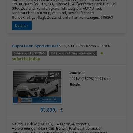
126.00 g/km (WLTP), CO₂-Klasse D, Außenfarbe: Fjord Blau Uni
(9K), Zustand, Fahrfähigkeit: fahrtauglich, HU/AU neu,
Nichtraucher-Fahrzeug, Zustand, Beschaffenheit:
Scheckheftgepflegt, Zustand: unfallfrei, Fahrzeugnr.: 388361
Details »
Cupra Leon Sportstourer
ST 1, 5 eTSI DSG Kombi - LAGER
Fahrzeug-Nr: 388366
Fahrzeug mit Tageszulassung
sofort lieferbar
Automatik
23
110 kW (150 PS)
1.498 ccm
Benzin
33.890,– €
5-türig, 110 kW (150 PS), 1.498 cm³, Automatik,
Verbrennungsmotor (ICE), Benzin, Kraftstoffverbrauch
kombiniert 5,5 l/100km (WLTP), CO₂-Emission kombiniert