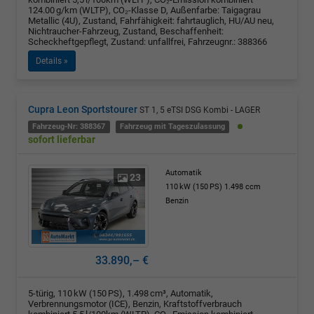
124.00 g/km (WLTP), CO₂-Klasse D, Außenfarbe: Taigagrau
Metallic (4U), Zustand, Fahrfähigkeit: fahrtauglich, HU/AU neu,
Nichtraucher-Fahrzeug, Zustand, Beschaffenheit:
Scheckheftgepflegt, Zustand: unfallfrei, Fahrzeugnr.: 388366
Details »
Cupra Leon Sportstourer
ST 1, 5 eTSI DSG Kombi - LAGER
Fahrzeug-Nr: 388367
Fahrzeug mit Tageszulassung
sofort lieferbar
Automatik
23
110 kW (150 PS)
1.498 ccm
Benzin
33.890,– €
5-türig, 110 kW (150 PS), 1.498 cm³, Automatik,
Verbrennungsmotor (ICE), Benzin, Kraftstoffverbrauch