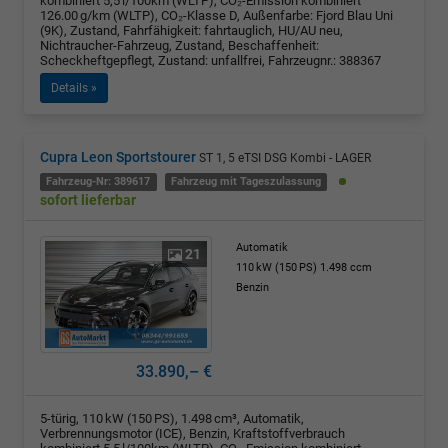
kombiniert 5,5 l/100km (WLTP), CO₂-Emission kombiniert
126.00 g/km (WLTP), CO₂-Klasse D, Außenfarbe: Fjord Blau Uni
(9K), Zustand, Fahrfähigkeit: fahrtauglich, HU/AU neu,
Nichtraucher-Fahrzeug, Zustand, Beschaffenheit:
Scheckheftgepflegt, Zustand: unfallfrei, Fahrzeugnr.: 388367
Details »
Cupra Leon Sportstourer
ST 1, 5 eTSI DSG Kombi - LAGER
Fahrzeug-Nr: 389617
Fahrzeug mit Tageszulassung
sofort lieferbar
Automatik
21
110 kW (150 PS)
1.498 ccm
Benzin
33.890,– €
5-türig, 110 kW (150 PS), 1.498 cm³, Automatik,
Verbrennungsmotor (ICE), Benzin, Kraftstoffverbrauch