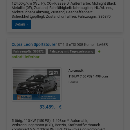
124.00 g/km (WLTP), CO₂-Klasse D, Außenfarbe: Midnight Black
Metallic (0E), Zustand, Fahrfähigkeit: fahrtauglich, HU/AU neu,
Nichtraucher-Fahrzeug, Zustand, Beschaffenheit:
Scheckheftgepflegt, Zustand: unfallfrei, Fahrzeugnr.: 386870
Details »
Cupra Leon Sportstourer
ST 1, 5 eTSI DSG Kombi - LAGER
Fahrzeug-Nr: 386872
Fahrzeug mit Tageszulassung
sofort lieferbar
Automatik
21
110 kW (150 PS)
1.498 ccm
Benzin
33.489,– €
5-türig, 110 kW (150 PS), 1.498 cm³, Automatik,
Verbrennungsmotor (ICE), Benzin, Kraftstoffverbrauch
kombiniert 5,5 l/100km (WLTP), CO₂-Emission kombiniert