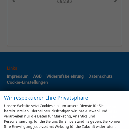
Links
Impressum
AGB
Widerrufsbelehrung
Datenschutz
Cookie-Einstellungen
Wir respektieren Ihre Privatsphäre
Weitere Informationen zum offiziellen Kraftstoffverbrauch und zu den
offiziellen spezifischen CO
-Emissionen und gegebenenfalls zum
2
Unsere Website setzt Cookies ein, um unsere Dienste für Sie
Stromverbrauch neuer PKW können dem 'Leitfaden über den offiziellen
bereitzustellen. Hierbei berücksichtigen wir Ihre Auswahl und
Kraftstoffverbrauch, die offiziellen spezifischen CO
-Emissionen und den
2
verarbeiten nur die Daten für Marketing, Analytics und
offiziellen Stromverbrauch neuer PKW' entnommen werden, der an allen
Personalisierung, für die Sie uns Ihr Einverständnis geben. Sie können
Verkaufsstellen und bei der 'Deutschen Automobil Treuhand GmbH'
Ihre Einwilligung jederzeit mit Wirkung für die Zukunft widerrufen.
unentgeltlich erhältlich ist unter www.dat.de.