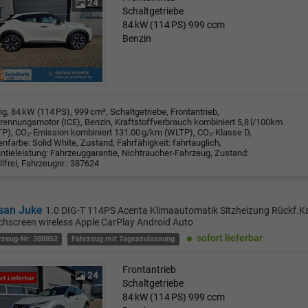
24
Schaltgetriebe
84 kW (114 PS)
999 ccm
Benzin
rig, 84 kW (114 PS), 999 cm³, Schaltgetriebe, Frontantrieb,
rennungsmotor (ICE), Benzin, Kraftstoffverbrauch kombiniert 5,8 l/100km
P), CO₂-Emission kombiniert 131.00 g/km (WLTP), CO₂-Klasse D,
nfarbe: Solid White, Zustand, Fahrfähigkeit: fahrtauglich,
ntieleistung: Fahrzeuggarantie, Nichtraucher-Fahrzeug, Zustand:
llfrei, Fahrzeugnr.: 387624
san Juke
1.0 DIG-T 114PS Acenta Klimaautomatik Sitzheizung Rückf.K
hscreen wireless Apple CarPlay Android Auto
sofort lieferbar
rzeug-Nr: 388852
Fahrzeug mit Tageszulassung
Frontantrieb
24
Schaltgetriebe
84 kW (114 PS)
999 ccm