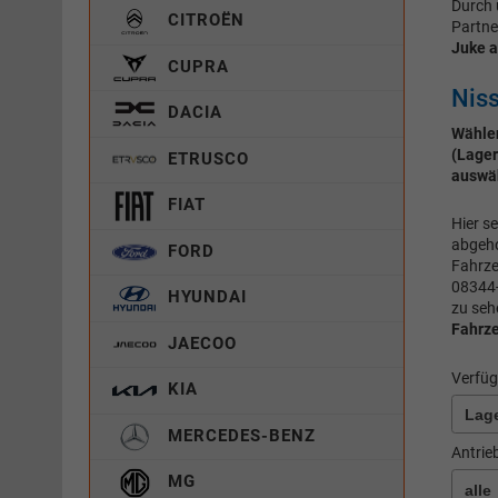
Durch 
CITROËN
Partne
Juke a
CUPRA
Nis
DACIA
Wählen
(Lager
ETRUSCO
auswä
FIAT
Hier s
abgeho
FORD
Fahrz
08344-
HYUNDAI
zu seh
Fahrz
JAECOO
Verfüg
KIA
MERCEDES-BENZ
Antrie
MG