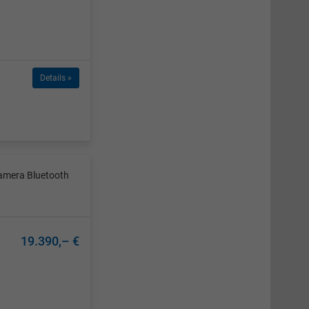
Details »
amera Bluetooth
19.390,– €