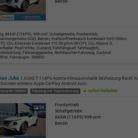
Benzin
rig, 84 kW (114 PS), 999 cm³, Schaltgetriebe, Frontantrieb,
rennungsmotor (ICE), Benzin, Kraftstoffverbrauch kombiniert 5,8 l/100km
P), CO₂-Emission kombiniert 131.00 g/km (WLTP), CO₂-Klasse D,
nfarbe: Pearl White, Zustand, Fahrfähigkeit: fahrtauglich,
ntieleistung: Fahrzeuggarantie, Nichtraucher-Fahrzeug, Zustand:
llfrei, Fahrzeugnr.: 388852
san Juke
1.0 DIG-T 114PS Acenta Klimaautomatik Sitzheizung Rückf.K
hscreen wireless Apple CarPlay Android Auto
sofort lieferbar
rzeug-Nr: 388853
Fahrzeug mit Tageszulassung
Frontantrieb
24
Schaltgetriebe
84 kW (114 PS)
999 ccm
Benzin