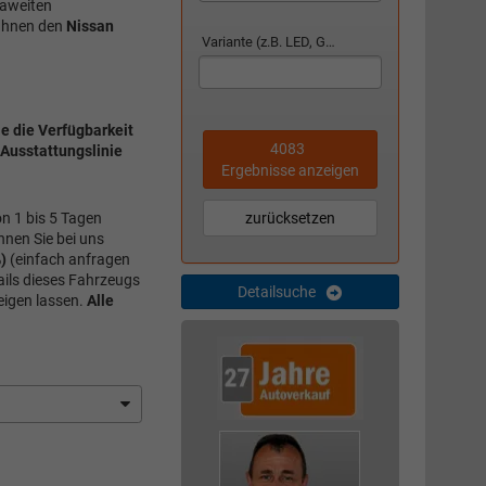
paweiten
 Ihnen den
Nissan
Variante (z.B. LED, GTI, Facelift...)
e die Verfügbarkeit
4083
 Ausstattungslinie
Ergebnisse anzeigen
zurücksetzen
on 1 bis 5 Tagen
nnen Sie bei uns
)
(einfach anfragen
ails dieses Fahrzeugs
Detailsuche
eigen lassen.
Alle