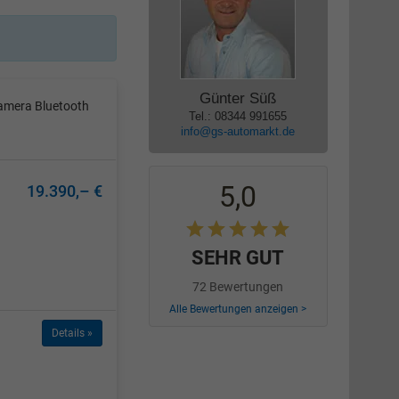
Günter Süß
amera Bluetooth
Tel.: 08344 991655
info@gs-automarkt.de
5,0
19.390,– €
SEHR GUT
72 Bewertungen
Alle Bewertungen anzeigen >
Details »