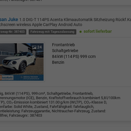
san Juke
1.0 DIG-T 114PS Acenta Klimaautomatik Sitzheizung Rückf.K
hscreen wireless Apple CarPlay Android Auto
sofort lieferbar
rzeug-Nr: 387403
Fahrzeug mit Tageszulassung
Frontantrieb
24
Schaltgetriebe
84 kW (114 PS)
999 ccm
Benzin
rig, 84 kW (114 PS), 999 cm³, Schaltgetriebe, Frontantrieb,
rennungsmotor (ICE), Benzin, Kraftstoffverbrauch kombiniert 5,8 l/100km
P), CO₂-Emission kombiniert 131.00 g/km (WLTP), CO₂-Klasse D,
nfarbe: Solid White, Zustand, Fahrfähigkeit: fahrtauglich,
ntieleistung: Fahrzeuggarantie, Nichtraucher-Fahrzeug, Zustand:
llfrei, Fahrzeugnr.: 387403