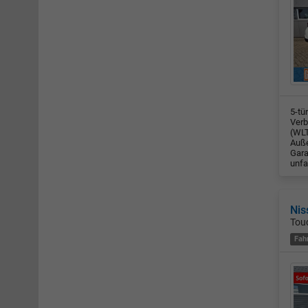
5-tü
Verb
(WLT
Auße
Gara
unfa
Nis
Touc
Fah