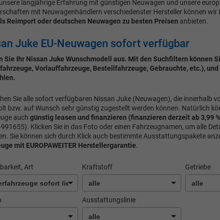
unsere langjährige Erfahrung mit günstigen Neuwagen und unsere euro
rschaften mit Neuwagenhändlern verschiedenster Hersteller können wir
ls Reimport oder deutschen Neuwagen zu besten Preisen
anbieten.
san Juke EU-Neuwagen sofort verfügbar
 Sie Ihr Nissan Juke Wunschmodell aus. Mit den Suchfiltern können Si
fahrzeuge, Vorlauffahrzeuge, Bestellfahrzeuge, Gebrauchte, etc.), und
hlen.
ehen Sie alle sofort verfügbaren Nissan Juke (Neuwagen), die innerhalb v
lt bzw. auf Wunsch sehr günstig zugestellt werden können. Natürlich kö
euge auch
günstig
leasen und finanzieren (finanzieren derzeit ab 3,99 %
991655). Klicken Sie in das Foto oder einen Fahrzeugnamen, um alle Det
en. Sie können sich durch Klick auch bestimmte Ausstattungspakete anz
euge mit
EUROPAWEITER Herstellergarantie
.
barkeit, Art
Kraftstoff
Getriebe
b
Ausstattungslinie