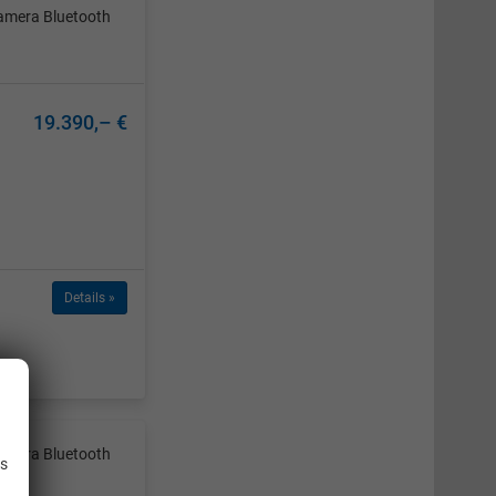
amera Bluetooth
19.390,– €
Details »
.
amera Bluetooth
is