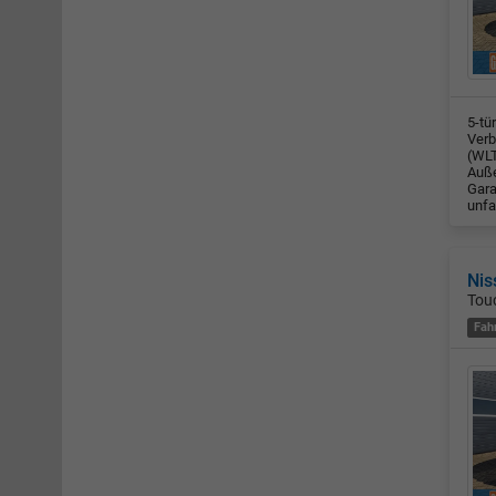
5-tü
Verb
(WLT
Auße
Gara
unfa
Nis
Touc
Fah