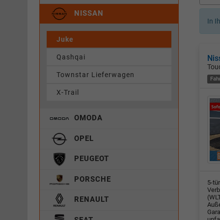
NISSAN
In I
Juke
Qashqai
Nis
Touc
Townstar Lieferwagen
Fah
X-Trail
OMODA
OPEL
PEUGEOT
PORSCHE
5-tü
Verb
(WLT
RENAULT
Auße
Gara
unfa
SEAT