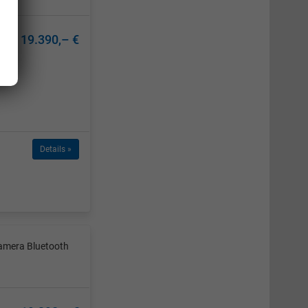
19.390,– €
Details »
amera Bluetooth