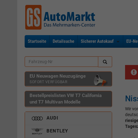
Startseite
Detailsuche
Sicherer Autokauf
EU-Ne
EU Neuwagen Neuzugänge
SOFORT VERFÜGBAR
Bestellpreislisten VW T7 California
Nis
und T7 Multivan Modelle
Wir vo
deutsc
AUDI
riesig
Tages
BENTLEY