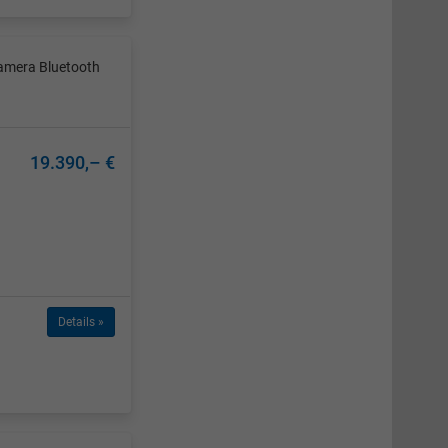
amera Bluetooth
19.390,– €
Details »