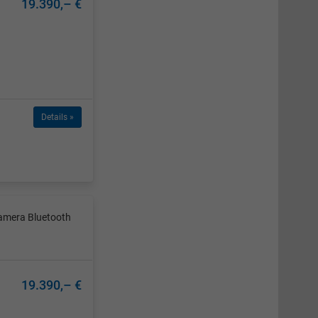
19.390,– €
Details »
amera Bluetooth
19.390,– €