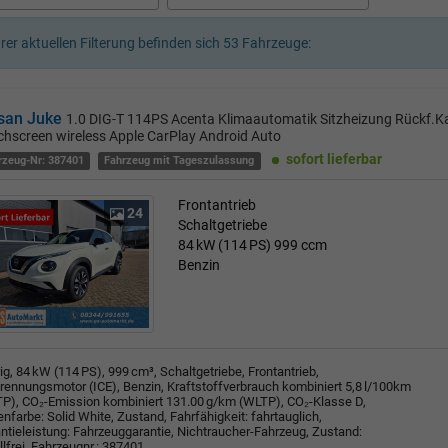
hrer aktuellen Filterung befinden sich
53
Fahrzeuge:
san Juke
1.0 DIG-T 114PS Acenta Klimaautomatik Sitzheizung Rückf.K
hscreen wireless Apple CarPlay Android Auto
sofort lieferbar
rzeug-Nr: 387401
Fahrzeug mit Tageszulassung
Frontantrieb
24
Schaltgetriebe
84 kW (114 PS)
999 ccm
Benzin
rig, 84 kW (114 PS), 999 cm³, Schaltgetriebe, Frontantrieb,
rennungsmotor (ICE), Benzin, Kraftstoffverbrauch kombiniert 5,8 l/100km
P), CO₂-Emission kombiniert 131.00 g/km (WLTP), CO₂-Klasse D,
nfarbe: Solid White, Zustand, Fahrfähigkeit: fahrtauglich,
ntieleistung: Fahrzeuggarantie, Nichtraucher-Fahrzeug, Zustand:
llfrei, Fahrzeugnr.: 387401