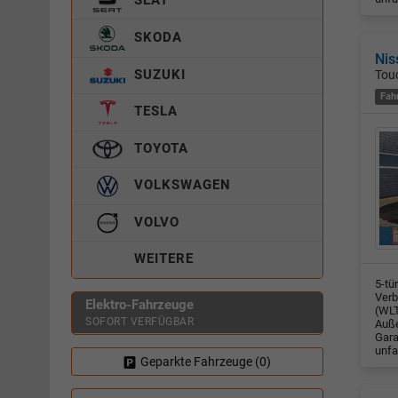
SKODA
Nis
SUZUKI
Touc
Fah
TESLA
TOYOTA
VOLKSWAGEN
VOLVO
WEITERE
5-tü
Verb
Elektro-Fahrzeuge
(WLT
SOFORT VERFÜGBAR
Auße
Gara
unfa
Geparkte Fahrzeuge (
0
)