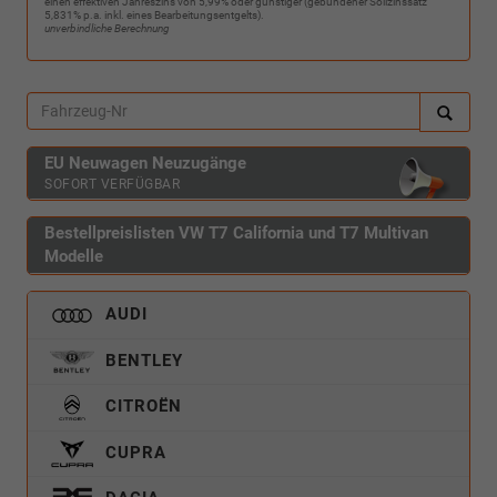
einen effektiven Jahreszins von 5,99% oder günstiger (gebundener Sollzinssatz
5,831% p.a. inkl. eines Bearbeitungsentgelts).
unverbindliche Berechnung
EU Neuwagen Neuzugänge
SOFORT VERFÜGBAR
Bestellpreislisten VW T7 California und T7 Multivan
Modelle
AUDI
BENTLEY
CITROËN
CUPRA