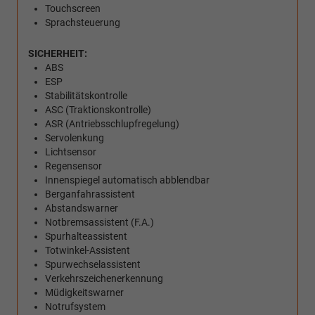
Touchscreen
Sprachsteuerung
SICHERHEIT:
ABS
ESP
Stabilitätskontrolle
ASC (Traktionskontrolle)
ASR (Antriebsschlupfregelung)
Servolenkung
Lichtsensor
Regensensor
Innenspiegel automatisch abblendbar
Berganfahrassistent
Abstandswarner
Notbremsassistent (F.A.)
Spurhalteassistent
Totwinkel-Assistent
Spurwechselassistent
Verkehrszeichenerkennung
Müdigkeitswarner
Notrufsystem