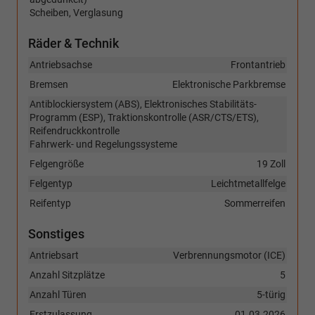
Scheiben, Verglasung
Räder & Technik
Antriebsachse
Frontantrieb
Bremsen
Elektronische Parkbremse
Antiblockiersystem (ABS), Elektronisches Stabilitäts-
Programm (ESP), Traktionskontrolle (ASR/CTS/ETS),
Reifendruckkontrolle
Fahrwerk- und Regelungssysteme
Felgengröße
19 Zoll
Felgentyp
Leichtmetallfelge
Reifentyp
Sommerreifen
Sonstiges
Antriebsart
Verbrennungsmotor (ICE)
Anzahl Sitzplätze
5
Anzahl Türen
5-türig
Erstzulassung
01.03.2026