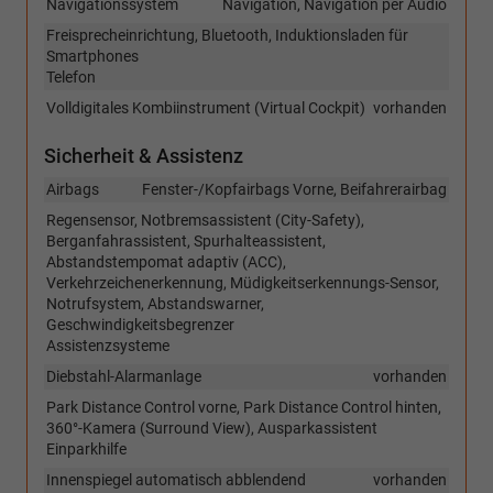
Navigationssystem
Navigation, Navigation per Audio
Freisprecheinrichtung, Bluetooth, Induktionsladen für
Smartphones
Telefon
Volldigitales Kombiinstrument (Virtual Cockpit)
vorhanden
Sicherheit & Assistenz
Airbags
Fenster-/Kopfairbags Vorne, Beifahrerairbag
Regensensor, Notbremsassistent (City-Safety),
Berganfahrassistent, Spurhalteassistent,
Abstandstempomat adaptiv (ACC),
Verkehrzeichenerkennung, Müdigkeitserkennungs-Sensor,
Notrufsystem, Abstandswarner,
Geschwindigkeitsbegrenzer
Assistenzsysteme
Diebstahl-Alarmanlage
vorhanden
Park Distance Control vorne, Park Distance Control hinten,
360°-Kamera (Surround View), Ausparkassistent
Einparkhilfe
Innenspiegel automatisch abblendend
vorhanden