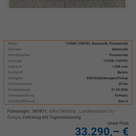
Motor
110 kW (150 PS), Automatik, Frontantrieb
Getriebe
Automatik
Antriebsachse
Frontantrieb
Leistung
110 kW (150 PS)
Hubraum
1.598 ccm
Kraftstoff
Benzin
Kategorie
SUV/Geländewagen/Pickup
Kilometerstand
25 km
Erstzulassung
01.03.2026
Innenausstattung
Schwarz
Schadstoffklasse
Euro 6
Fahrzeugnr.
:
385871
,
sofort lieferbar
, Landesversion: EU -
Europa,
Fahrzeug mit Tageszulassung
Unser Preis
33.290,– €