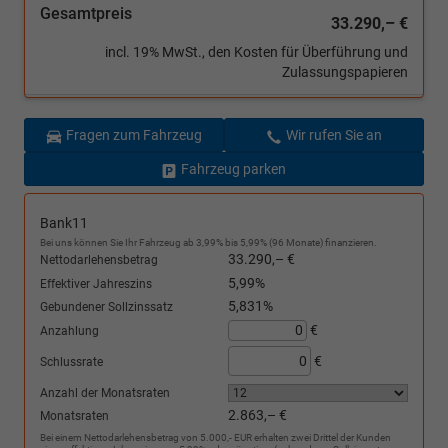
Gesamtpreis
33.290,– €
incl. 19% MwSt., den Kosten für Überführung und
Zulassungspapieren
Fragen zum Fahrzeug
Wir rufen Sie an
Fahrzeug parken
Bank11
Bei uns können Sie Ihr Fahrzeug ab 3,99% bis 5,99% (96 Monate) finanzieren.
33.290,– €
Nettodarlehensbetrag
5,99%
Effektiver Jahreszins
5,831%
Gebundener Sollzinssatz
€
Anzahlung
€
Schlussrate
Anzahl der Monatsraten
2.863,– €
Monatsraten
Bei einem Nettodarlehensbetrag von 5.000,- EUR erhalten zwei Drittel der Kunden