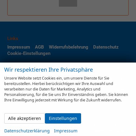
Links
Impressum
AGB
Widerrufsbelehrung
Datenschutz
Cookie-Einstellungen
Wir respektieren Ihre Privatsphäre
Weitere Informationen zum offiziellen Kraftstoffverbrauch und zu den
offiziellen spezifischen CO
-Emissionen und gegebenenfalls zum
2
Unsere Website setzt Cookies ein, um unsere Dienste für Sie
Stromverbrauch neuer PKW können dem 'Leitfaden über den offiziellen
bereitzustellen. Hierbei berücksichtigen wir Ihre Auswahl und
Kraftstoffverbrauch, die offiziellen spezifischen CO
-Emissionen und den
2
verarbeiten nur die Daten für Marketing, Analytics und
offiziellen Stromverbrauch neuer PKW' entnommen werden, der an allen
Personalisierung, für die Sie uns Ihr Einverständnis geben. Sie können
Verkaufsstellen und bei der 'Deutschen Automobil Treuhand GmbH'
Ihre Einwilligung jederzeit mit Wirkung für die Zukunft widerrufen.
unentgeltlich erhältlich ist unter www.dat.de.
Alle akzeptieren
Einstellungen
© 2026
GS AutoMarkt
,
Kreisstraße 28
,
87662
Kaltental OT.
Datenschutzerklärung
Impressum
Blonhofen,
+49 (0)8344 991655
Powered by Autrado