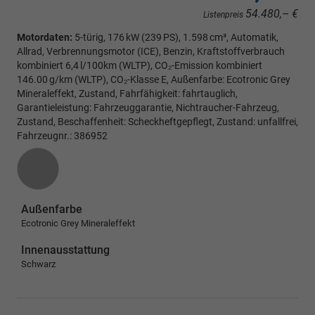
54.480,– €
Listenpreis
Motordaten:
5-türig, 176 kW (239 PS), 1.598 cm³, Automatik,
Allrad, Verbrennungsmotor (ICE), Benzin, Kraftstoffverbrauch
kombiniert 6,4 l/100km (WLTP), CO₂-Emission kombiniert
146.00 g/km (WLTP), CO₂-Klasse E, Außenfarbe: Ecotronic Grey
Mineraleffekt, Zustand, Fahrfähigkeit: fahrtauglich,
Garantieleistung: Fahrzeuggarantie, Nichtraucher-Fahrzeug,
Zustand, Beschaffenheit: Scheckheftgepflegt, Zustand: unfallfrei,
Fahrzeugnr.: 386952
Außenfarbe
Ecotronic Grey Mineraleffekt
Innenausstattung
Schwarz