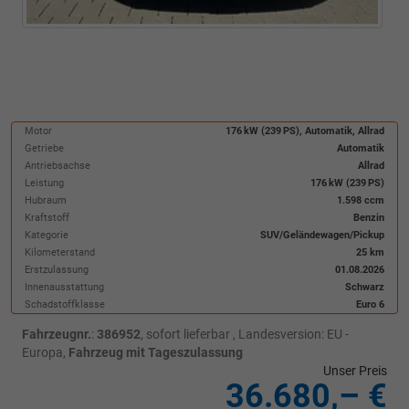
Motor
176 kW (239 PS), Automatik, Allrad
Getriebe
Automatik
Antriebsachse
Allrad
Leistung
176 kW (239 PS)
Hubraum
1.598 ccm
Kraftstoff
Benzin
Kategorie
SUV/Geländewagen/Pickup
Kilometerstand
25 km
Erstzulassung
01.08.2026
Innenausstattung
Schwarz
Schadstoffklasse
Euro 6
Fahrzeugnr.
:
386952
,
sofort lieferbar
, Landesversion: EU -
Europa,
Fahrzeug mit Tageszulassung
Unser Preis
36.680,– €