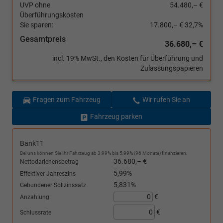
UVP ohne
54.480,– €
Überführungskosten
Sie sparen:
17.800,– €
32,7%
Gesamtpreis
36.680,– €
incl. 19% MwSt., den Kosten für Überführung und
Zulassungspapieren
Fragen zum Fahrzeug
Wir rufen Sie an
Fahrzeug parken
Bank11
Bei uns können Sie Ihr Fahrzeug ab 3,99% bis 5,99% (96 Monate) finanzieren.
36.680,– €
Nettodarlehensbetrag
5,99%
Effektiver Jahreszins
5,831%
Gebundener Sollzinssatz
€
Anzahlung
€
Schlussrate