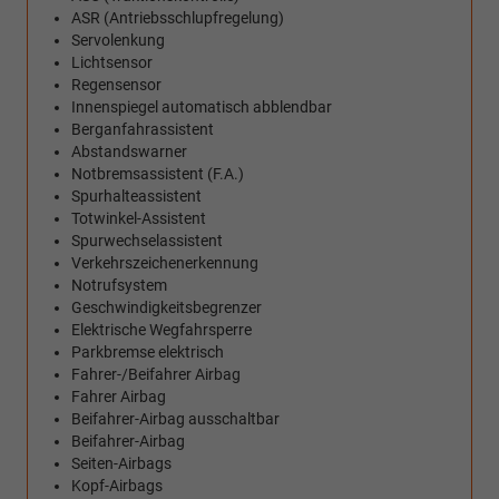
ASR (Antriebsschlupfregelung)
Servolenkung
Lichtsensor
Regensensor
Innenspiegel automatisch abblendbar
Berganfahrassistent
Abstandswarner
Notbremsassistent (F.A.)
Spurhalteassistent
Totwinkel-Assistent
Spurwechselassistent
Verkehrszeichenerkennung
Notrufsystem
Geschwindigkeitsbegrenzer
Elektrische Wegfahrsperre
Parkbremse elektrisch
Fahrer-/Beifahrer Airbag
Fahrer Airbag
Beifahrer-Airbag ausschaltbar
Beifahrer-Airbag
Seiten-Airbags
Kopf-Airbags