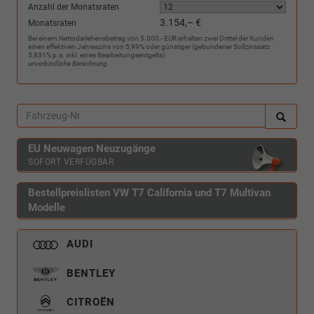
Anzahl der Monatsraten
3.154,– €
Monatsraten
Bei einem Nettodarlehensbetrag von 5.000,- EUR erhalten zwei Drittel der Kunden
einen effektiven Jahreszins von 5,99% oder günstiger (gebundener Sollzinssatz
5,831% p.a. inkl. eines Bearbeitungsentgelts).
unverbindliche Berechnung
EU Neuwagen Neuzugänge
SOFORT VERFÜGBAR
Bestellpreislisten VW T7 California und T7 Multivan
Modelle
AUDI
BENTLEY
CITROËN