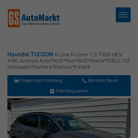
Menü
Hyundai TUCSON
N-Line N-Line+ 1.6 T-GDI HEV
4WD Android Auto*HUD*Navi*SHZ*Matrix*KRELL*3Z
Klimaauto*Kamera*Keyless*E-Heck
Fragen zum Fahrzeug
Wir rufen Sie an
Fahrzeug parken