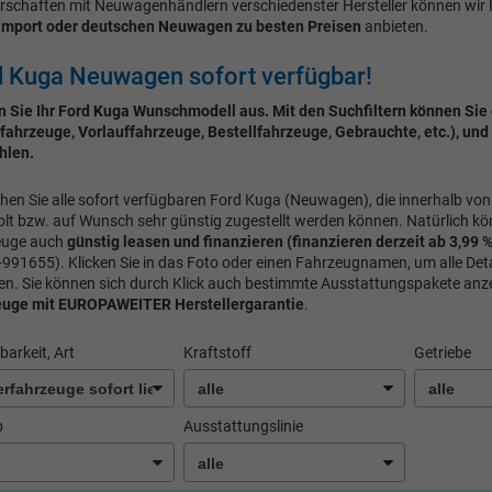
rschaften mit Neuwagenhändlern verschiedenster Hersteller können wir
import oder deutschen Neuwagen zu besten Preisen
anbieten.
 Kuga Neuwagen sofort verfügbar!
 Sie Ihr Ford Kuga Wunschmodell aus. Mit den Suchfiltern können Sie 
fahrzeuge, Vorlauffahrzeuge, Bestellfahrzeuge, Gebrauchte, etc.), und
hlen.
ehen Sie alle sofort verfügbaren Ford Kuga (Neuwagen), die innerhalb von
lt bzw. auf Wunsch sehr günstig zugestellt werden können. Natürlich kö
euge auch
günstig
leasen und finanzieren (finanzieren derzeit ab 3,99 %
991655). Klicken Sie in das Foto oder einen Fahrzeugnamen, um alle Det
en. Sie können sich durch Klick auch bestimmte Ausstattungspakete anz
euge mit
EUROPAWEITER Herstellergarantie
.
barkeit, Art
Kraftstoff
Getriebe
b
Ausstattungslinie