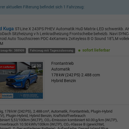
hrer aktuellen Filterung befindet sich
1
Fahrzeug:
d Kuga
ST-Line X 243PS PHEV Automatik HuD Matrix-LED schwenkb. AHK
oDach Sitzheizung v h Lenkradheizung Frontscheibe beheizb. Navi SYNC
roid Auto Touchscreen PDC 4xKamera 2xKeyless B O Sound 18"LM vollele
KM
sofort lieferbar
rzeug-Nr: 388909
Fahrzeug mit Tageszulassung
Frontantrieb
30
Automatik
178 kW (242 PS)
2.488 ccm
Hybrid Benzin
rig, 178 kW (242 PS), 2.488 cm³, Automatik, Frontantrieb, Plugin-Hybrid
V), Plugin-Hybrid, Hybrid Benzin, Kraftstoffverbrauch
iniert 5,5 l/100km (WLTP), CO₂-Emission kombiniert 60.00 g/km (WLTP),
mverbrauch 10.50 kWh/100km (WLTP), CO₂-Klasse B (gewichtet,
iniert), D (bei entladener Batterie), Außenfarbe: Desert Island Blue