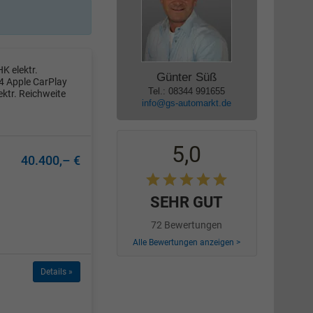
 elektr.
Günter Süß
4 Apple CarPlay
Tel.: 08344 991655
ktr. Reichweite
info@gs-automarkt.de
5,0
40.400,– €
SEHR GUT
72 Bewertungen
Alle Bewertungen anzeigen >
Details »