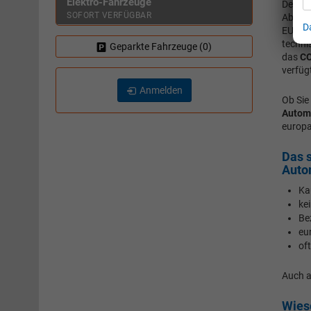
Elektro-Fahrzeuge
Der so
SOFORT VERFÜGBAR
Abstri
D
EU kei
techni
Geparkte Fahrzeuge (
0
)
das
CO
verfüg
Anmelden
Ob Sie
Autom
europa
Das s
Auto
Ka
ke
Be
eu
of
Auch a
Wies