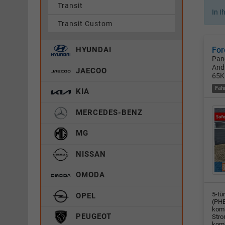
Transit
In I
Transit Custom
For
HYUNDAI
Pan
And
JAECOO
65
Fah
KIA
MERCEDES-BENZ
MG
NISSAN
OMODA
5-tü
OPEL
(PHE
komb
PEUGEOT
Stro
komb