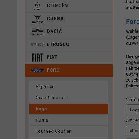
Partne
CITROËN
als Re
CUPRA
Ford
DACIA
Wählen
(Lager
auswä
ETRUSCO
Hier s
FIAT
abgeho
Fahrz
FORD
08344-
zu seh
Fahrz
Explorer
Grand Tourneo
Verfüg
Kuga
Puma
Antrie
Tourneo Courier