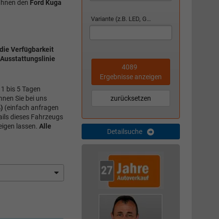
 Ihnen den
Ford Kuga
Variante (z.B. LED, GTI, Facelift...)
die Verfügbarkeit
 Ausstattungslinie
4089
Ergebnisse anzeigen
 1 bis 5 Tagen
zurücksetzen
nnen Sie bei uns
)
(einfach anfragen
ails dieses Fahrzeugs
eigen lassen.
Alle
Detailsuche