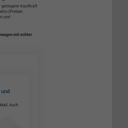
r geringerer Kaufkraft
etto-)Preisen
in und
uwagen mit echter
 und
-Mail. Auch