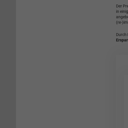
Der Pr
in ein
angebo
(re-)i
Durch
Erspar