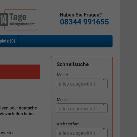
Haben Sie Fragen?
08344 991655
platz (
0
)
Schnellsuche
Marke
alles ausgewählt
Modell
isen
oder
deutsche
alles ausgewählt
reisvorteilen beim
Kraftstoffart
paweiten
alles ausgewählt