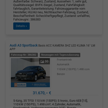
Außenfarbe: Schwarz, Zustand, Aussehen: 1, sehr gut,
Qualitätssiegel: BVFK-Siegel, Zustand, Fahrfähigkeit:
fahrtauglich, Garantieleistung: Fahrzeuggarantie vom
Hersteller, HU/AU neu, Nichtraucher-Fahrzeug, Zustand,
Beschaffenheit: Scheckheftgepflegt, Zustand: unfallfrei,
Fahrzeugnr.: 386383
Details »
Audi A3 Sportback
Basis ACC KAMERA SHZ LED KLIMA 16" LM
APP
Fahrzeug-Nr: 386382
Neuwagen mit Tageszulassung
Frontantrieb
30
Automatik
110 kW (150 PS)
1.498 ccm
Benzin
31.670,– €
5-türig, 35 TFSI 110 kW (150PS) S tronic, Euro 6EB [15],
110 kW (150 PS), 1.498 cm³, 4 Zylinder, Automatik,
Frontantrieb, Verbrennungsmotor (ICE), Benzin,