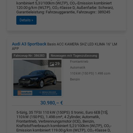
kombiniert 5,3 l/100km (WLTP), CO₂-Emission kombiniert
120.00 g/km (WLTP), CO₂-Klasse D, Außenfarbe: Schwarz,
Garantieleistung: Fahrzeuggarantie, Fahrzeugnr.: 389245
Details »
Audi A3 Sportback
Basis ACC KAMERA SHZ LED KLIMA 16" LM
APP
Fahrzeug-Nr: 386383
Neuwagen mit Tageszulassung
Frontantrieb
29
Automatik
110 kW (150 PS)
1.498 ccm
Benzin
30.980,– €
5-türig, 35 TFSI 110 kW (150PS) S tronic, Euro 6EB [15],
110 kW (150 PS), 1.498 cm³, 4 Zylinder, Automatik,
Frontantrieb, Verbrennungsmotor (ICE), Benzin,
Kraftstoffverbrauch kombiniert 5,2 l/100km (WLTP), CO₂-
Emission kombiniert 119.00 g/km (WLTP), CO₂-Klasse D,