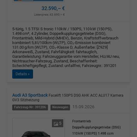
32.590,– €
Listenpreis:
43.690,– €
5-türig, 1.5 TFSI S tronic 110kW / 150PS, 110 kW (150 PS),
1.498 cm³, 4 Zylinder, Doppelkupplungsgetriebe (DSG),
Frontantrieb, Mild-Hybrid (MHEV), Benzin, Kraftstoffverbrauch
kombiniert 5,8 l/100km (WLTP), CO₂-Emission kombiniert
131.00 g/km (WLTP), CO₂-Klasse D, Außenfarbe: [Z9Z9]
Arkonaweiß, Zustand, Fahrfähigkeit: fahrtauglich,
Garantieleistung: Fahrzeuggarantie vom Hersteller, HU/AU neu,
Nichtraucher-Fahrzeug, Zustand, Beschaffenheit:
Scheckheftgepflegt, Zustand: unfallfrei, Fahrzeugnr.: 391201
Details »
Audi A3 Sportback
Facelift 150PS DSG AHK ACC ALU17 Kamera
GV3 Sitzheizung
15.09.2026
Fahrzeug-Nr: 391206
Neuwagen
Frontantrieb
5
Doppelkupplungsgetriebe (DSG)
110 kW (150 PS)
1.498 ccm