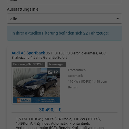
Ausstattungslinie
In Ihrer aktuellen Filterung befinden sich
22
Fahrzeuge:
Audi A3 Sportback
35 TFSI 150 PS S-Tronic -Kamera, ACC,
Sitzheizung-4 Jahre Garantie-Sofort
Fahrzeug-Nr: 389245
Neuwagen
Frontantrieb
12
Automatik
110 kW (150 PS)
1.498 ccm
Benzin
30.490,– €
1,5 TSI 110 KW (150 PS ) S-Tronic, 110 kW (150 PS),
1.498 cm³, 4 Zylinder, Automatik, Frontantrieb,
Verbrennungsmotor (ICE), Benzin, Kraftstoffverbrauch