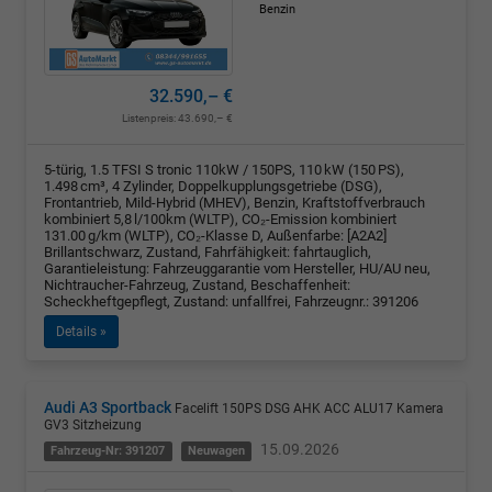
Benzin
32.590,– €
Listenpreis:
43.690,– €
5-türig, 1.5 TFSI S tronic 110kW / 150PS, 110 kW (150 PS),
1.498 cm³, 4 Zylinder, Doppelkupplungsgetriebe (DSG),
Frontantrieb, Mild-Hybrid (MHEV), Benzin, Kraftstoffverbrauch
kombiniert 5,8 l/100km (WLTP), CO₂-Emission kombiniert
131.00 g/km (WLTP), CO₂-Klasse D, Außenfarbe: [A2A2]
Brillantschwarz, Zustand, Fahrfähigkeit: fahrtauglich,
Garantieleistung: Fahrzeuggarantie vom Hersteller, HU/AU neu,
Nichtraucher-Fahrzeug, Zustand, Beschaffenheit:
Scheckheftgepflegt, Zustand: unfallfrei, Fahrzeugnr.: 391206
Details »
Audi A3 Sportback
Facelift 150PS DSG AHK ACC ALU17 Kamera
GV3 Sitzheizung
15.09.2026
Fahrzeug-Nr: 391207
Neuwagen