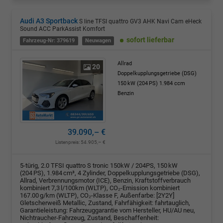
Audi A3 Sportback
S line TFSI quattro GV3 AHK Navi Cam eHeck
Sound ACC ParkAssist Komfort
sofort lieferbar
Fahrzeug-Nr: 379619
Neuwagen
Allrad
20
Doppelkupplungsgetriebe (DSG)
150 kW (204 PS)
1.984 ccm
Benzin
39.090,– €
Listenpreis:
54.905,– €
5-türig, 2.0 TFSI quattro S tronic 150kW / 204PS, 150 kW
(204 PS), 1.984 cm³, 4 Zylinder, Doppelkupplungsgetriebe (DSG),
Allrad, Verbrennungsmotor (ICE), Benzin, Kraftstoffverbrauch
kombiniert 7,3 l/100km (WLTP), CO₂-Emission kombiniert
167.00 g/km (WLTP), CO₂-Klasse F, Außenfarbe: [2Y2Y]
Gletscherweiß Metallic, Zustand, Fahrfähigkeit: fahrtauglich,
Garantieleistung: Fahrzeuggarantie vom Hersteller, HU/AU neu,
Nichtraucher-Fahrzeug, Zustand, Beschaffenheit: