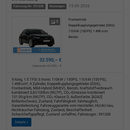
15.09.2026
Fahrzeug-Nr: 391208
Neuwagen
Frontantrieb
5
Doppelkupplungsgetriebe (DSG)
110 kW (150 PS)
1.498 ccm
Benzin
32.590,– €
Listenpreis:
43.690,– €
5-türig, 1.5 TFSI S tronic 110kW / 150PS, 110 kW (150 PS),
1.498 cm³, 4 Zylinder, Doppelkupplungsgetriebe (DSG),
Frontantrieb, Mild-Hybrid (MHEV), Benzin, Kraftstoffverbrauch
kombiniert 5,8 l/100km (WLTP), CO₂-Emission kombiniert
131.00 g/km (WLTP), CO₂-Klasse D, Außenfarbe: [A2A2]
Brillantschwarz, Zustand, Fahrfähigkeit: fahrtauglich,
Garantieleistung: Fahrzeuggarantie vom Hersteller, HU/AU neu,
Nichtraucher-Fahrzeug, Zustand, Beschaffenheit:
Scheckheftgepflegt, Zustand: unfallfrei, Fahrzeugnr.: 391208
Details »