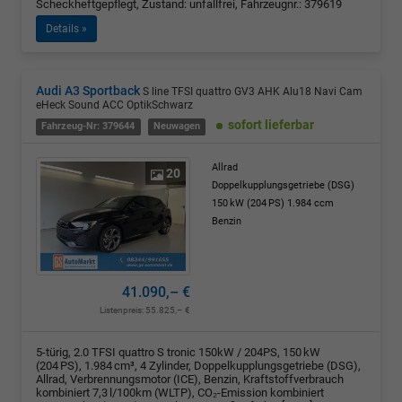
Scheckheftgepflegt, Zustand: unfallfrei, Fahrzeugnr.: 379619
Details »
Audi A3 Sportback
S line TFSI quattro GV3 AHK Alu18 Navi Cam
eHeck Sound ACC OptikSchwarz
sofort lieferbar
Fahrzeug-Nr: 379644
Neuwagen
Allrad
20
Doppelkupplungsgetriebe (DSG)
150 kW (204 PS)
1.984 ccm
Benzin
41.090,– €
Listenpreis:
55.825,– €
5-türig, 2.0 TFSI quattro S tronic 150kW / 204PS, 150 kW
(204 PS), 1.984 cm³, 4 Zylinder, Doppelkupplungsgetriebe (DSG),
Allrad, Verbrennungsmotor (ICE), Benzin, Kraftstoffverbrauch
kombiniert 7,3 l/100km (WLTP), CO₂-Emission kombiniert