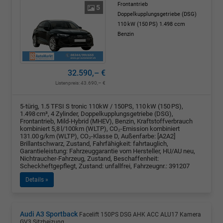
Frontantrieb
5
Doppelkupplungsgetriebe (DSG)
110 kW (150 PS)
1.498 ccm
Benzin
32.590,– €
Listenpreis:
43.690,– €
5-türig, 1.5 TFSI S tronic 110kW / 150PS, 110 kW (150 PS),
1.498 cm³, 4 Zylinder, Doppelkupplungsgetriebe (DSG),
Frontantrieb, Mild-Hybrid (MHEV), Benzin, Kraftstoffverbrauch
kombiniert 5,8 l/100km (WLTP), CO₂-Emission kombiniert
131.00 g/km (WLTP), CO₂-Klasse D, Außenfarbe: [A2A2]
Brillantschwarz, Zustand, Fahrfähigkeit: fahrtauglich,
Garantieleistung: Fahrzeuggarantie vom Hersteller, HU/AU neu,
Nichtraucher-Fahrzeug, Zustand, Beschaffenheit:
Scheckheftgepflegt, Zustand: unfallfrei, Fahrzeugnr.: 391207
Details »
Audi A3 Sportback
Facelift 150PS DSG AHK ACC ALU17 Kamera
GV3 Sitzheizung