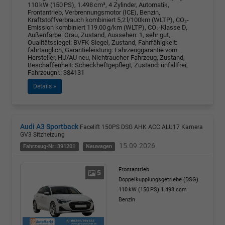
110 kW (150 PS), 1.498 cm³, 4 Zylinder, Automatik,
Frontantrieb, Verbrennungsmotor (ICE), Benzin,
Kraftstoffverbrauch kombiniert 5,2 l/100km (WLTP), CO₂-
Emission kombiniert 119.00 g/km (WLTP), CO₂-Klasse D,
Außenfarbe: Grau, Zustand, Aussehen: 1, sehr gut,
Qualitätssiegel: BVFK-Siegel, Zustand, Fahrfähigkeit:
fahrtauglich, Garantieleistung: Fahrzeuggarantie vom
Hersteller, HU/AU neu, Nichtraucher-Fahrzeug, Zustand,
Beschaffenheit: Scheckheftgepflegt, Zustand: unfallfrei,
Fahrzeugnr.: 384131
Details »
Audi A3 Sportback
Facelift 150PS DSG AHK ACC ALU17 Kamera
GV3 Sitzheizung
15.09.2026
Fahrzeug-Nr: 391201
Neuwagen
Frontantrieb
5
Doppelkupplungsgetriebe (DSG)
110 kW (150 PS)
1.498 ccm
Benzin