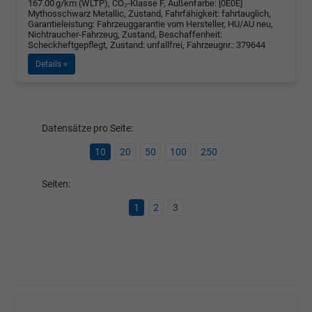
167.00 g/km (WLTP), CO₂-Klasse F, Außenfarbe: [0E0E]
Mythosschwarz Metallic, Zustand, Fahrfähigkeit: fahrtauglich,
Garantieleistung: Fahrzeuggarantie vom Hersteller, HU/AU neu,
Nichtraucher-Fahrzeug, Zustand, Beschaffenheit:
Scheckheftgepflegt, Zustand: unfallfrei, Fahrzeugnr.: 379644
Details »
Datensätze pro Seite:
10
20
50
100
250
Seiten:
1
2
3