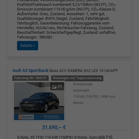
Kraftstoffverbrauch kombiniert 5,2 l/100km (WLTP), CO₂-
Emission kombiniert 119.00 g/km (WLTP), CO₂-Klasse D,
Außenfarbe: Grau, Zustand, Aussehen: 1, sehr gut,
Qualitätssiegel: BVFK-Siegel, Zustand, Fahrfähigkeit:
fahrtauglich, Garantieleistung: Fahrzeuggarantie vom
Hersteller, HU/AU neu, Nichtraucher-Fahrzeug, Zustand,
Beschaffenheit: Scheckheftgepflegt, Zustand: unfallfrei,
Fahrzeugnr.: 386382
Details »
Audi A3 Sportback
Basis ACC KAMERA SHZ LED 16"LM APP
Fahrzeug-Nr: 384131
Neuwagen mit Tageszulassung
Frontantrieb
31
Automatik
110 kW (150 PS)
1.498 ccm
Benzin
31.690,– €
5-türig, 35 TFSI 110 kW (150PS) S tronic, Euro 6EB [15],