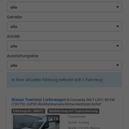
Getriebe
Antrieb
Ausstattungslinie
In Ihrer aktuellen Filterung befindet sich
1
Fahrzeug:
Nissan Townstar Lieferwagen
N-Connecta DIG-T L2H1 96 KW
(130 PS) -2xPDC-Rückfahrkamera-Klima-Hecktüren-Sofort
Fahrzeug-Nr: 388071
Neufahrzeug mit Tageszulassung
Frontantrieb
13
Schalt. 6-Gang
96 kW (131 PS)
Benzin